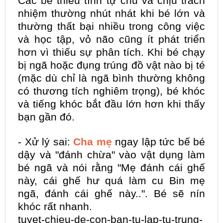
Các bé thiếu tính tự chủ và chịu trách
nhiệm thường nhút nhát khi bé lớn và
thường thất bại nhiều trong công việc
và học tập, vỏ não cũng ít phát triển
hơn vì thiếu sự phân tích. Khi bé chạy
bị ngã hoặc đụng trúng đồ vật nào bị té
(mặc dù chỉ là ngã bình thường không
có thương tích nghiêm trọng), bé khóc
và tiếng khóc bắt đầu lớn hơn khi thấy
bạn gần đó.
- Xử lý sai:
Cha mẹ
ngay lập tức bế bé
dậy và "đánh chừa" vào vật dụng làm
bé ngã và nói rằng "Mẹ đánh cái ghế
này, cái ghế hư quá làm cu Bin mẹ
ngã, đánh cái ghế này..". Bé sẽ nín
khóc rất nhanh.
tuyet-chieu-de-con-ban-tu-lap-
tu-trung-