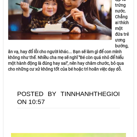
trứng
nước.
Chẳng
ai thích
một
đứa trẻ
ương
bướng,
ăn vạ, hay đổ lỗi cho người khác... Bạn sẽ làm gì để con mình
không như thế. Nhiều cha mẹ sẽ nghĩ "Bé còn quá nhỏ để hiểu
một hành động là đúng hay sai", nên hay châm chước, bỏ qua
cho những cư xử không tốt của bé hoặc trì hoãn việc dạy dỗ.
POSTED BY TINNHANHTHEGIOI
ON 10:57