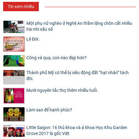
Tin xem nhiều
Một phụ nữ nghèo ở Nghệ An thầm lặng chôn cất nhiều
hài nhi xấu số
Lẽ Đời .
Công và quạ, con nào đẹp hơn?
Thành phố Mỹ có thể bị siêu động đất “hạt nhân” tách
đôi.
Mười nguyên tắc thọ thêm nhiều tuổi.
Làm sao để hạnh phúc?
Little Saigon: 16 thủ khoa và á khoa Học Khu Garden
Grove 2017 là gốc Việt