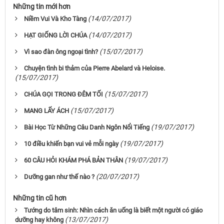
Những tin mới hơn
(14/07/2017)
Niềm Vui Và Kho Tàng
(14/07/2017)
HẠT GIỐNG LỜI CHÚA
(15/07/2017)
Vì sao đàn ông ngoại tình?
Chuyện tình bi thảm của Pierre Abelard và Heloise.
(15/07/2017)
(15/07/2017)
CHÚA GỌI TRONG ĐÊM TỐI
(15/07/2017)
MANG LẤY ÁCH
(19/07/2017)
Bài Học Từ Những Câu Danh Ngôn Nổi Tiếng
(19/07/2017)
10 điều khiến bạn vui vẻ mỗi ngày
(19/07/2017)
60 CÂU HỎI KHÁM PHÁ BẢN THÂN
(20/07/2017)
Dưỡng gan như thế nào ?
Những tin cũ hơn
Tướng do tâm sinh: Nhìn cách ăn uống là biết một người có giáo
(13/07/2017)
dưỡng hay không