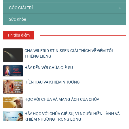
GÓC GIẢI TRÍ
Sức Khỏe
Tin tiêu điểm
CHA WILFRID STINISSEN GIẢI THÍCH VỀ ĐÊM TỐI
THIÊNG LIÊNG
HÃY ĐẾN VỚI CHÚA GIÊ-SU
HIỀN HẬU VÀ KHIÊM NHƯỜNG
HỌC VỚI CHÚA VÀ MANG ÁCH CỦA CHÚA
HÃY HỌC VỚI CHÚA GIÊ-SU, VÌ NGƯỜI HIỀN LÀNH VÀ
KHIÊM NHƯỜNG TRONG LÒNG