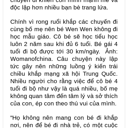
chuyến đi khiến con mình mạnh mẽ và
độc lập hơn nhiều bạn bè trang lứa.
Chính vì rong ruổi khắp các chuyến đi
cùng bố mẹ nên bé Wen Wen không đi
học mẫu giáo. Cô bé sẽ học tiểu học
luôn 2 năm sau khi đủ 6 tuổi. Bé gái 4
tuổi đi bộ được tới 30 km/ngày. Ảnh:
Womanofchina. Câu chuyện này lập
tức gây nên những luồng ý kiến trái
chiều khắp mạng xã hội Trung Quốc.
Nhiều người cho rằng việc để cô bé 4
tuổi đi bộ như vậy là quá nhiều, bố mẹ
không quan tâm đến tâm lý và sở thích
của con, ép con theo thú vui của mình.
"Họ không nên mang con bé đi khắp
nơi, nên để bé đi nhà trẻ, có một cuộc