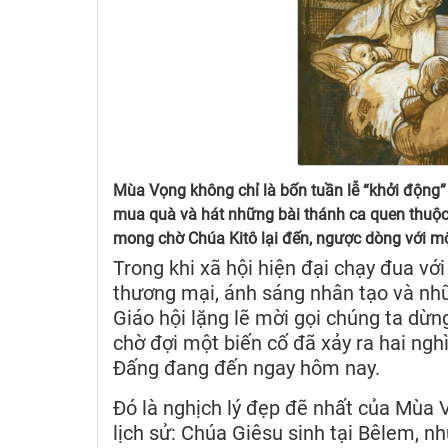
Mùa Vọng không chỉ là bốn tuần lễ “khởi động” 
mua quà và hát những bài thánh ca quen thuộc
mong chờ Chúa Kitô lại đến, ngược dòng với mộ
Trong khi xã hội hiện đại chạy đua với
thương mại, ánh sáng nhân tạo và nhữ
Giáo hội lặng lẽ mời gọi chúng ta dừng
chờ đợi một biến cố đã xảy ra hai ng
Đấng đang đến ngay hôm nay.
Đó là nghịch lý đẹp đẽ nhất của Mùa 
lịch sử: Chúa Giêsu sinh tại Bêlem, n