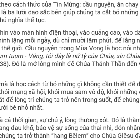
 theo cách thức của Tin Mừng: cầu nguyện, ăn chay
 là ba lưỡi dao sắc bén giúp chúng ta cắt bỏ những
hủ nghĩa thế tục.
nhìn vào màn hình điện thoại, vào quảng cáo, vào d
hinh lặng mỗi ngày, dù chỉ mười lăm phút, để lắng 
 thế giới. Cầu nguyện trong Mùa Vọng là học nói n
bum tuum
-
Vâng, tôi đây là nữ tỳ của Chúa, xin Chú
: 38). Đó là mở lòng mình để Chúa Thánh Thần đến 
 mà là học cách từ bỏ những gì không cần thiết để 
 khỏi mạng xã hội, khỏi mua sắm vô độ, khỏi những
t để lòng trí chúng ta trở nên trong suốt, để chúng
ười bé nhỏ nhất.
à cả thời gian, sự chú ý, lòng thương xót. Đó là thă
ang đau khổ, bảo vệ sự sống của thai nhi, đón nhậ
ể chúng ta trở thành “hang Bêlem” cho Chúa Giêsu 