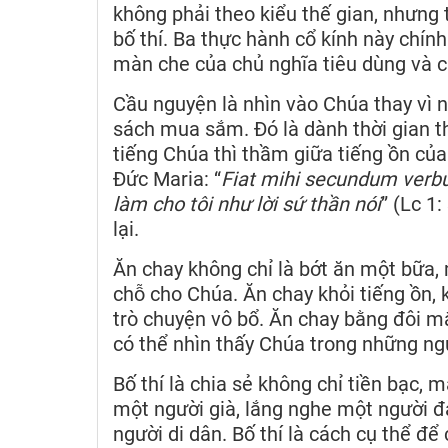
không phải theo kiểu thế gian, nhưng
bố thí. Ba thực hành cổ kính này chính
màn che của chủ nghĩa tiêu dùng và c
Cầu nguyện là nhìn vào Chúa thay vì 
sách mua sắm. Đó là dành thời gian t
tiếng Chúa thì thầm giữa tiếng ồn của
Đức Maria: “
Fiat mihi secundum ver
làm cho tôi như lời sứ thần nói
” (Lc 1
lại.
Ăn chay không chỉ là bớt ăn một bữa,
chỗ cho Chúa. Ăn chay khỏi tiếng ồn,
trò chuyện vô bổ. Ăn chay bằng đôi mắ
có thể nhìn thấy Chúa trong những ng
Bố thí là chia sẻ không chỉ tiền bạc, m
một người già, lắng nghe một người đ
người di dân. Bố thí là cách cụ thể đ