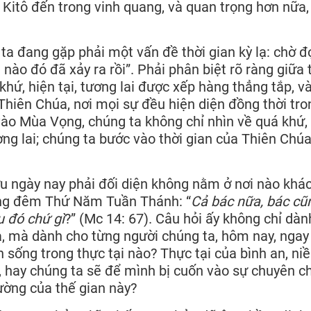
 Kitô đến trong vinh quang, và quan trọng hơn nữa,
a đang gặp phải một vấn đề thời gian kỳ lạ: chờ đ
nào đó đã xảy ra rồi”. Phải phân biệt rõ ràng giữa 
khứ, hiện tại, tương lai được xếp hàng thẳng tắp, v
 Thiên Chúa, nơi mọi sự đều hiện diện đồng thời tro
vào Mùa Vọng, chúng ta không chỉ nhìn về quá khứ,
ng lai; chúng ta bước vào thời gian của Thiên Chúa
u ngày nay phải đối diện không nằm ở nơi nào khá
rong đêm Thứ Năm Tuần Thánh: “
Cả bác nữa, bác cũ
u đó chứ gì
?” (Mc 14: 67). Câu hỏi ấy không chỉ dàn
, mà dành cho từng người chúng ta, hôm nay, ngay
 sống trong thực tại nào? Thực tại của bình an, ni
i, hay chúng ta sẽ để mình bị cuốn vào sự chuyên c
ường của thế gian này?