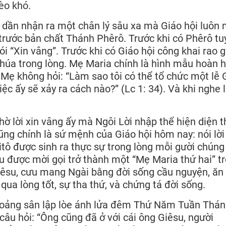
èo khó.
ẽ dần nhận ra một chân lý sâu xa mà Giáo hội luôn 
trước bản chất Thánh Phêrô. Trước khi có Phêrô tu
ói “Xin vâng”. Trước khi có Giáo hội công khai rao g
húa trong lòng. Mẹ Maria chính là hình mẫu hoàn 
 Mẹ không hỏi: “Làm sao tôi có thể tổ chức một lễ 
ệc ấy sẽ xảy ra cách nào?” (Lc 1: 34). Và khi nghe l
hờ lời xin vâng ấy mà Ngôi Lời nhập thể hiện diện 
ng chính là sứ mệnh của Giáo hội hôm nay: nói lời
ô được sinh ra thực sự trong lòng mỗi gười chúng
hữu được mời gọi trở thành một “Mẹ Maria thứ hai” t
su, cưu mang Ngài bằng đời sống cầu nguyện, ăn 
i qua lòng tốt, sự tha thứ, và chứng tá đời sống.
khoảng sân lập lòe ánh lửa đêm Thứ Năm Tuần Thán
âu hỏi: “Ông cũng đã ở với cái ông Giêsu, người