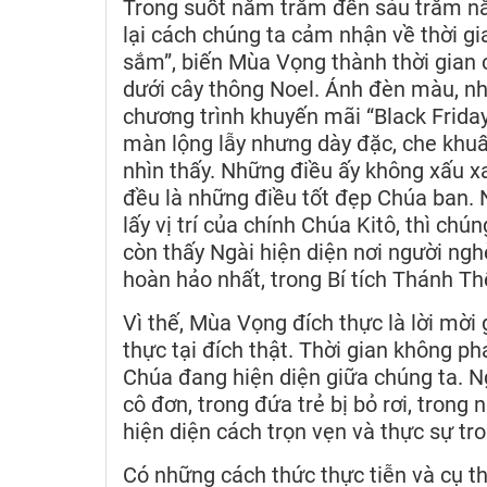
Trong suốt năm trăm đến sáu trăm nă
lại cách chúng ta cảm nhận về thời g
sắm”, biến Mùa Vọng thành thời gian
dưới cây thông Noel. Ánh đèn màu, nhạ
chương trình khuyến mãi “Black Frida
màn lộng lẫy nhưng dày đặc, che khu
nhìn thấy. Những điều ấy không xấu x
đều là những điều tốt đẹp Chúa ban. 
lấy vị trí của chính Chúa Kitô, thì c
còn thấy Ngài hiện diện nơi người nghè
hoàn hảo nhất, trong Bí tích Thánh Th
Vì thế, Mùa Vọng đích thực là lời mờ
thực tại đích thật. Thời gian không ph
Chúa đang hiện diện giữa chúng ta. Ng
cô đơn, trong đứa trẻ bị bỏ rơi, trong
hiện diện cách trọn vẹn và thực sự t
Có những cách thức thực tiễn và cụ t