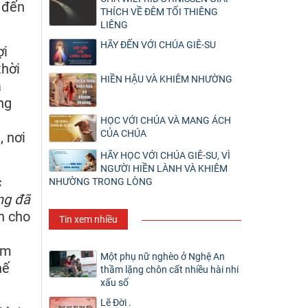
 đến
THÍCH VỀ ĐÊM TỐI THIÊNG
LIÊNG
HÃY ĐẾN VỚI CHÚA GIÊ-SU
ợi
thời
HIỀN HẬU VÀ KHIÊM NHƯỜNG
à
ng
HỌC VỚI CHÚA VÀ MANG ÁCH
CỦA CHÚA
, nơi
HÃY HỌC VỚI CHÚA GIÊ-SU, VÌ
NGƯỜI HIỀN LÀNH VÀ KHIÊM
c
NHƯỜNG TRONG LÒNG
ng đã
h cho
Tin xem nhiều
ềm
Một phụ nữ nghèo ở Nghệ An
hế
thầm lặng chôn cất nhiều hài nhi
xấu số
Lẽ Đời .