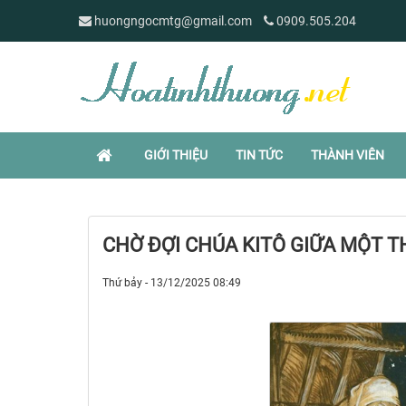
huongngocmtg@gmail.com
0909.505.204
GIỚI THIỆU
TIN TỨC
THÀNH VIÊN
CHỜ ĐỢI CHÚA KITÔ GIỮA MỘT T
Thứ bảy - 13/12/2025 08:49