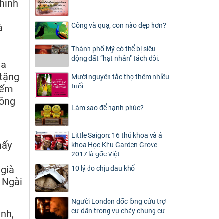
hình
Công và quạ, con nào đẹp hơn?
à
Thành phố Mỹ có thể bị siêu
m
động đất “hạt nhân” tách đôi.
ta
 tặng
Mười nguyên tắc thọ thêm nhiều
tuổi.
iếm
hông
Làm sao để hạnh phúc?
Little Saigon: 16 thủ khoa và á
hấy
khoa Học Khu Garden Grove
2017 là gốc Việt
 già
10 lý do chịu đau khổ
, Ngài
Người London dốc lòng cứu trợ
cư dân trong vụ cháy chung cư
inh,