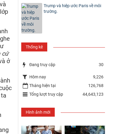
 và
Trump và hiệp ước Paris về môi
 lớp
trường.
anh
nghe
hư
Thống kê
a cứ
và ở
Đang truy cập
30
Hôm nay
9,226
dành
Tháng hiện tại
126,768
 cuộc
Tổng lượt truy cập
44,643,123
 ta
Hình ảnh mới
m
n
đang