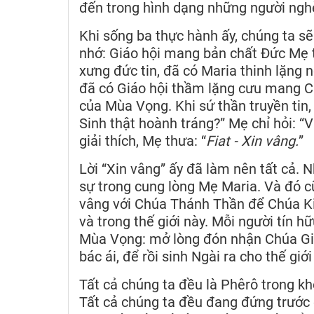
đến trong hình dạng những người ngh
Khi sống ba thực hành ấy, chúng ta s
nhớ: Giáo hội mang bản chất Đức Mẹ 
xưng đức tin, đã có Maria thinh lặng n
đã có Giáo hội thầm lặng cưu mang C
của Mùa Vọng. Khi sứ thần truyền tin,
Sinh thật hoành tráng?” Mẹ chỉ hỏi: “Vi
giải thích, Mẹ thưa: “
Fiat - Xin vâng.
”
Lời “Xin vâng” ấy đã làm nên tất cả. N
sự trong cung lòng Mẹ Maria. Và đó cũ
vâng với Chúa Thánh Thần để Chúa Kit
và trong thế giới này. Mỗi người tín 
Mùa Vọng: mở lòng đón nhận Chúa Giê
bác ái, để rồi sinh Ngài ra cho thế giớ
Tất cả chúng ta đều là Phêrô trong 
Tất cả chúng ta đều đang đứng trước c