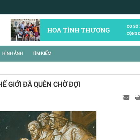
HÌNH ẢNH
TÌM KIẾM
HẾ GIỚI ĐÃ QUÊN CHỜ ĐỢI