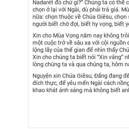
Nadarét đó chứ gì?” Chúng ta có thể c
chọn ở lại với Ngài, dù phải trả giá. 
nữa: chọn thuộc về Chúa Giêsu, chọn 
người biết chờ đợi, biết hy vọng, biết 
Xin cho Mùa Vọng năm nay không trôi
một cuộc trở về sâu xa với cội nguồn
lộng lẫy của thế gian để nhìn thấy Ch
Xin cho chúng ta biết nói “Xin vâng” 
lòng chúng ta và qua chúng ta, hôm n
Nguyện xin Chúa Giêsu, Đấng đang đế
đích thực, để yêu mến Ngài cách nồng
khao khát ánh sáng mà không biết an