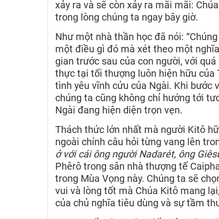
xảy ra và sẽ còn xảy ra mãi mãi: Chúa
trong lòng chúng ta ngay bây giờ.
Như một nhà thần học đã nói: “Chúng t
một điều gì đó mà xét theo một nghĩa 
gian trước sau của con người, với quá 
thực tại tối thượng luôn hiện hữu của
tình yêu vĩnh cửu của Ngài. Khi bước 
chúng ta cũng không chỉ hướng tới tươ
Ngài đang hiện diện trọn vẹn.
Thách thức lớn nhất mà người Kitô hữ
ngoài chính câu hỏi từng vang lên t
ở với cái ông người Nadarét, ông Giês
Phêrô trong sân nhà thượng tế Caipha
trong Mùa Vọng này. Chúng ta sẽ chọn
vui và lòng tốt mà Chúa Kitô mang lạ
của chủ nghĩa tiêu dùng và sự tầm th