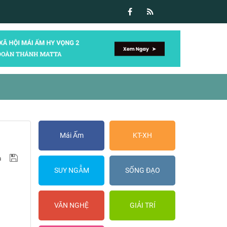
Mái Ấm
KT-XH
SUY NGẪM
SỐNG ĐẠO
VĂN NGHỆ
GIẢI TRÍ