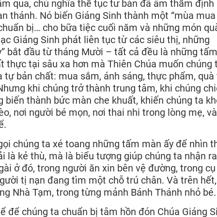
m qua, chủ nghĩa thế tục tư bản đã âm thầm định 
ian thánh. Nó biến Giáng Sinh thành một “mùa mua
 chuẩn bị… cho bữa tiệc cuối năm và những món qu
c Giáng Sinh phát liên tục từ các siêu thị, những
y” bắt đầu từ tháng Mười – tất cả đều là những tấ
ất thực tại sâu xa hơn mà Thiên Chúa muốn chúng 
a tự bản chất: mua sắm, ánh sáng, thực phẩm, quà
Nhưng khi chúng trở thành trung tâm, khi chúng ch
húng biến thành bức màn che khuất, khiến chúng ta k
o, nơi người bé mọn, nơi thai nhi trong lòng mẹ, và
ể.
i gọi chúng ta xé toang những tấm màn ấy để nhìn t
ải là kẻ thù, mà là biểu tượng giúp chúng ta nhận ra
ài ở đó, trong người ăn xin bên vệ đường, trong cụ
 người tị nạn đang tìm một chỗ trú chân. Và trên hết
rong Nhà Tạm, trong từng mảnh Bánh Thánh nhỏ bé.
hể để chúng ta chuẩn bị tâm hồn đón Chúa Giáng S