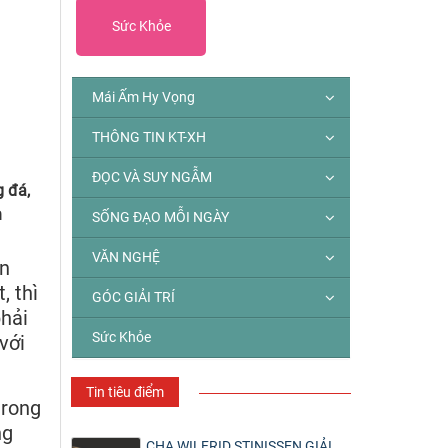
Sức Khỏe
Mái Ấm Hy Vọng
THÔNG TIN KT-XH
ĐỌC VÀ SUY NGẪM
g đá,
n
SỐNG ĐẠO MỖI NGÀY
VĂN NGHỆ
ồn
, thì
GÓC GIẢI TRÍ
phải
Sức Khỏe
với
Tin tiêu điểm
trong
ng
CHA WILFRID STINISSEN GIẢI