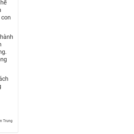
thể
n
 con
thành
n
ng.
ong
ách
g
ng ​​​​​​​