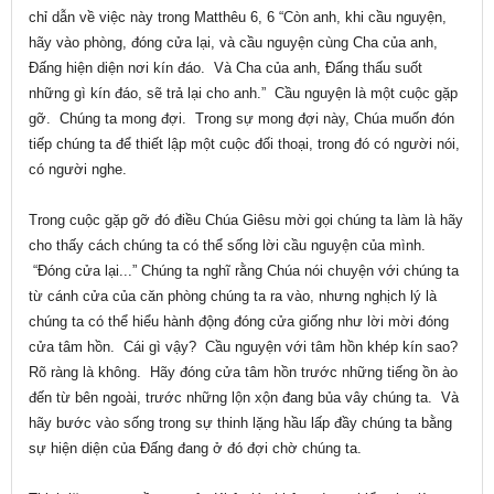
chỉ dẫn về việc này trong Matthêu 6, 6 “Còn anh, khi cầu nguyện,
hãy vào phòng, đóng cửa lại, và cầu nguyện cùng Cha của anh,
Đấng hiện diện nơi kín đáo. Và Cha của anh, Đấng thấu suốt
những gì kín đáo, sẽ trả lại cho anh.” Cầu nguyện là một cuộc gặp
gỡ. Chúng ta mong đợi. Trong sự mong đợi này, Chúa muốn đón
tiếp chúng ta để thiết lập một cuộc đối thoại, trong đó có người nói,
có người nghe.
Trong cuộc gặp gỡ đó điều Chúa Giêsu mời gọi chúng ta làm là hãy
cho thấy cách chúng ta có thể sống lời cầu nguyện của mình.
“Đóng cửa lại...” Chúng ta nghĩ rằng Chúa nói chuyện với chúng ta
từ cánh cửa của căn phòng chúng ta ra vào, nhưng nghịch lý là
chúng ta có thể hiểu hành động đóng cửa giống như lời mời đóng
cửa tâm hồn. Cái gì vậy? Cầu nguyện với tâm hồn khép kín sao?
Rõ ràng là không. Hãy đóng cửa tâm hồn trước những tiếng ồn ào
đến từ bên ngoài, trước những lộn xộn đang bủa vây chúng ta. Và
hãy bước vào sống trong sự thinh lặng hầu lấp đầy chúng ta bằng
sự hiện diện của Đấng đang ở đó đợi chờ chúng ta.