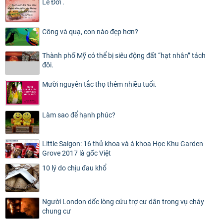
Lẽ Đời .
Công và quạ, con nào đẹp hơn?
Thành phố Mỹ có thể bị siêu động đất “hạt nhân” tách
đôi.
Mười nguyên tắc thọ thêm nhiều tuổi.
Làm sao để hạnh phúc?
Little Saigon: 16 thủ khoa và á khoa Học Khu Garden
Grove 2017 là gốc Việt
10 lý do chịu đau khổ
Người London dốc lòng cứu trợ cư dân trong vụ cháy
chung cư