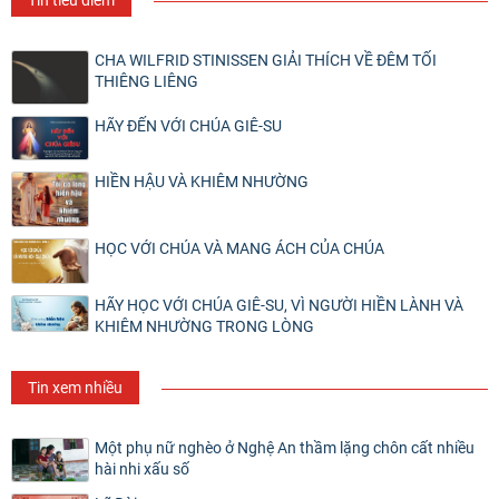
Tin tiêu điểm
CHA WILFRID STINISSEN GIẢI THÍCH VỀ ĐÊM TỐI
THIÊNG LIÊNG
HÃY ĐẾN VỚI CHÚA GIÊ-SU
HIỀN HẬU VÀ KHIÊM NHƯỜNG
HỌC VỚI CHÚA VÀ MANG ÁCH CỦA CHÚA
HÃY HỌC VỚI CHÚA GIÊ-SU, VÌ NGƯỜI HIỀN LÀNH VÀ
KHIÊM NHƯỜNG TRONG LÒNG
Tin xem nhiều
Một phụ nữ nghèo ở Nghệ An thầm lặng chôn cất nhiều
hài nhi xấu số