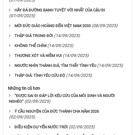
(07/09/2025)
HÃY ĐÁ ĐƯỜNG BANH TUYỆT VỜI NHẤT CỦA CẬU ĐI
(07/09/2025)
(08/09/2025)
MỜI ĐỨC GIÁO HOÀNG ĐẾN VIỆT NAM 2033
(14/09/2025)
THẬP GIÁ TRONG ĐỜI
(14/09/2025)
KHÔNG THỂ CHÌM
(14/09/2025)
THƯƠNG XÓT VÀ NIỀM VUI
(14/09/2025)
NGƯỚC NHÌN THÁNH GIÁ, TÌM THẤY TÌNH YÊU
(14/09/2025)
THẬP GIÁ: TÌNH YÊU CỨU ĐỘ
Những tin cũ hơn
“ĐƯỢC SAI ĐI ĐÁP LỜI KÊU CỨU CỦA MÔI SINH VÀ NGƯỜI
(02/09/2025)
NGHÈO”
Ý CẦU NGUYỆN CỦA ĐỨC THÁNH CHA NĂM 2026
(02/09/2025)
(02/09/2025)
ĐIỀU KIỆN DỰ YẾN NƯỚC TRỜI