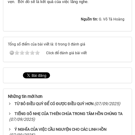
vẹn. Bởi đó sẽ là kết quả của việc lắng nghe.
Nguồn tin:
G. Võ Tá Hoàng
Tổng số điểm của bài viết là: 0 trong 0 đánh giá
Click để đánh giá bài viết
Những tin mới hơn
(07/09/2025)
TỪ BỎ ĐIỀU QUÝ ĐỂ CÓ ĐƯỢC ĐIỀU QUÝ HƠN
TIẾNG GÕ NHẸ CỦA THIÊN CHÚA TRONG TÂM HỒN CHÚNG TA
(07/09/2025)
Ý NGHĨA CỦA VIỆC CẦU NGUYỆN CHO CÁC LINH HỒN