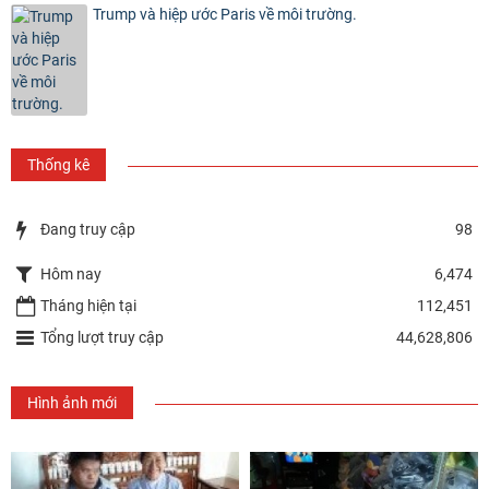
Trump và hiệp ước Paris về môi trường.
Thống kê
Đang truy cập
98
Hôm nay
6,474
Tháng hiện tại
112,451
Tổng lượt truy cập
44,628,806
Hình ảnh mới