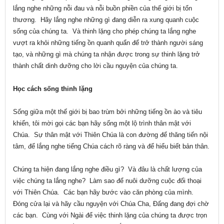
lắng nghe những nỗi đau và nỗi buồn phiền của thế giới bị tổn
thương. Hãy lắng nghe những gì đang diễn ra xung quanh cuộc
sống của chúng ta. Và thinh lặng cho phép chúng ta lắng nghe
vượt ra khỏi những tiếng ồn quanh quẩn để trở thành người sáng
tạo, và những gì mà chúng ta nhận được trong sự thinh lặng trở
thành chất dinh dưỡng cho lời cầu nguyện của chúng ta.
Học cách sống thinh lặng
Sống giữa một thế giới bị bao trùm bởi những tiếng ồn ào và tiêu
khiển, tôi mời gọi các bạn hãy sống một lộ trình thân mật với
Chúa. Sự thân mật với Thiên Chúa là con đường để thăng tiến nội
tâm, để lắng nghe tiếng Chúa cách rõ ràng và để hiểu biết bản thân.
Chúng ta hiện đang lắng nghe điều gì? Và đâu là chất lượng của
việc chúng ta lắng nghe? Làm sao để nuôi dưỡng cuộc đối thoại
với Thiên Chúa. Các bạn hãy bước vào căn phòng của mình.
Đóng cửa lại và hãy cầu nguyện với Chúa Cha, Đấng đang đợi chờ
các bạn. Cùng với Ngài để việc thinh lặng của chúng ta được trọn