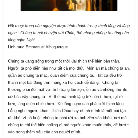
Đối thoại trong cầu nguyện được hình thành từ sự thinh lặng và lắng
nghe.
Chúng ta nói chuyện với Chúa, thế nhưng chúng ta cũng cần
lắng nghe Ngài.
Linh mục Emmanuel Albuquerque
Chúng ta đang sống trong một thời đại thích thể hiện bản thân.
Người ta phô diễn hầu như tất cả mọi thứ. Món ăn mà chúng ta ăn,
quần áo chúng ta mặc, quan điểm của chúng ta... tất cả đều trở
thành một bài đăng trên mạng xã hội cách dễ dàng. Chúng ta
thường phải đối mặt với tình trạng lộn xộn, ồn ào và những thứ đó
cứ bủa vây chúng ta. Vì thế mà thinh lặng trở nên ít hơn, rụt rè
hơn, lãng quên nhiều hơn. Để lắng nghe cần phải biết thinh lặng.
Lắng nghe người khác, Thiên Chúa hay chính mình là một bài tập
rất khó, vì nó buộc chúng ta phải rời xa ánh đèn sân khấu, nơi mà
chúng ta chỉ thể hiện những gì mà người khác muốn thấy, để bước
vào trong thâm sâu của con người mình.