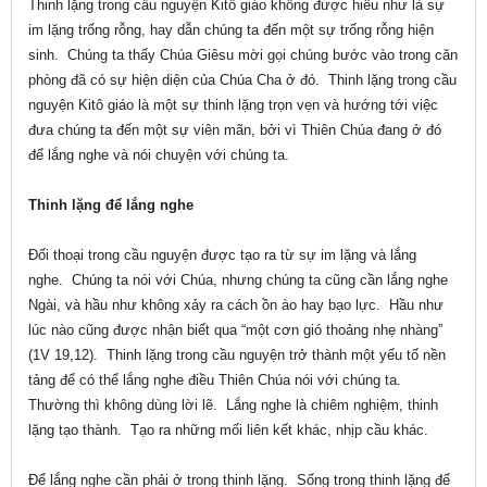
Thinh lặng trong cầu nguyện Kitô giáo không được hiểu như là sự
im lặng trống rỗng, hay dẫn chúng ta đến một sự trống rỗng hiện
sinh. Chúng ta thấy Chúa Giêsu mời gọi chúng bước vào trong căn
phòng đã có sự hiện diện của Chúa Cha ở đó. Thinh lặng trong cầu
nguyện Kitô giáo là một sự thinh lặng trọn vẹn và hướng tới việc
đưa chúng ta đến một sự viên mãn, bởi vì Thiên Chúa đang ở đó
để lắng nghe và nói chuyện với chúng ta.
Thinh lặng để lắng nghe
Đối thoại trong cầu nguyện được tạo ra từ sự im lặng và lắng
nghe. Chúng ta nói với Chúa, nhưng chúng ta cũng cần lắng nghe
Ngài, và hầu như không xảy ra cách ồn ào hay bạo lực. Hầu như
lúc nào cũng được nhận biết qua “một cơn gió thoảng nhẹ nhàng”
(1V 19,12). Thinh lặng trong cầu nguyện trở thành một yếu tố nền
tảng để có thể lắng nghe điều Thiên Chúa nói với chúng ta.
Thường thì không dùng lời lẽ. Lắng nghe là chiêm nghiệm, thinh
lặng tạo thành. Tạo ra những mối liên kết khác, nhịp cầu khác.
Để lắng nghe cần phải ở trong thinh lặng. Sống trong thinh lặng để