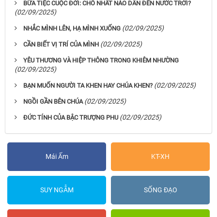
BỮA TIỆC CUỘC ĐỜI: CHỖ NHẤT NÀO DẪN ĐẾN NƯỚC TRỜI?
(02/09/2025)
(02/09/2025)
NHẮC MÌNH LÊN, HẠ MÌNH XUỐNG
(02/09/2025)
CẦN BIẾT VỊ TRÍ CỦA MÌNH
YÊU THƯƠNG VÀ HIỆP THÔNG TRONG KHIÊM NHƯỜNG
(02/09/2025)
(02/09/2025)
BẠN MUỐN NGƯỜI TA KHEN HAY CHÚA KHEN?
(02/09/2025)
NGỒI GẦN BÊN CHÚA
(02/09/2025)
ĐỨC TÍNH CỦA BẬC TRƯỢNG PHU
Mái Ấm
KT-XH
SUY NGẪM
SỐNG ĐẠO