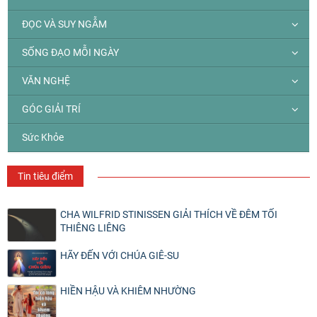
ĐỌC VÀ SUY NGẪM
SỐNG ĐẠO MỖI NGÀY
VĂN NGHỆ
GÓC GIẢI TRÍ
Sức Khỏe
Tin tiêu điểm
CHA WILFRID STINISSEN GIẢI THÍCH VỀ ĐÊM TỐI
THIÊNG LIÊNG
HÃY ĐẾN VỚI CHÚA GIÊ-SU
HIỀN HẬU VÀ KHIÊM NHƯỜNG