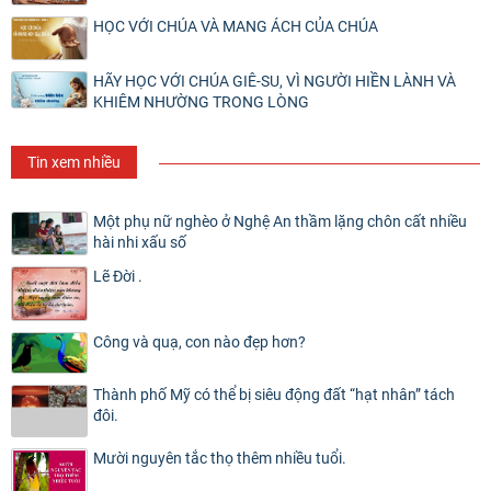
HỌC VỚI CHÚA VÀ MANG ÁCH CỦA CHÚA
HÃY HỌC VỚI CHÚA GIÊ-SU, VÌ NGƯỜI HIỀN LÀNH VÀ
KHIÊM NHƯỜNG TRONG LÒNG
Tin xem nhiều
Một phụ nữ nghèo ở Nghệ An thầm lặng chôn cất nhiều
hài nhi xấu số
Lẽ Đời .
Công và quạ, con nào đẹp hơn?
Thành phố Mỹ có thể bị siêu động đất “hạt nhân” tách
đôi.
Mười nguyên tắc thọ thêm nhiều tuổi.