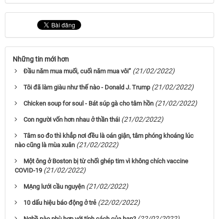
Những tin mới hơn
(21/02/2022)
Đầu năm mua muối, cuối năm mua vôi”
(21/02/2022)
Tôi đã làm giàu như thế nào - Donald J. Trump
(21/02/2022)
Chicken soup for soul - Bát súp gà cho tâm hồn
(21/02/2022)
Con người vốn hơn nhau ở thần thái
Tâm so đo thì khắp nơi đều là oán giận, tâm phóng khoáng lúc
(21/02/2022)
nào cũng là mùa xuân
Một ông ở Boston bị từ chối ghép tim vì không chích vaccine
(21/02/2022)
COVID-19
(21/02/2022)
MẠng lưới cầu nguyện
(22/02/2022)
10 dấu hiệu báo động ở trẻ
(22/02/2022)
Nghề nào phù hợp với tính cách của bạn?