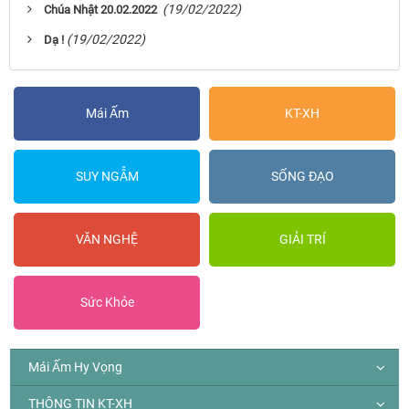
(19/02/2022)
Chúa Nhật 20.02.2022
(19/02/2022)
Dạ !
Mái Ấm
KT-XH
SUY NGẪM
SỐNG ĐẠO
VĂN NGHỆ
GIẢI TRÍ
Sức Khỏe
Mái Ấm Hy Vọng
THÔNG TIN KT-XH