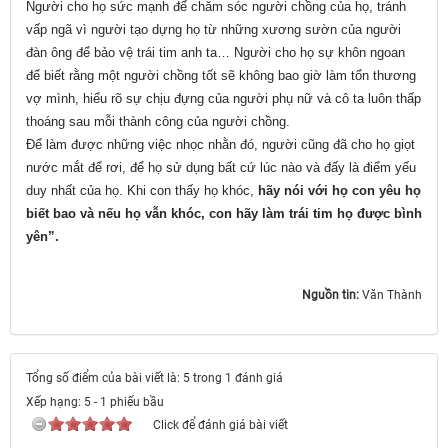
Người cho họ sức mạnh để chăm sóc người chồng của họ, tránh
vấp ngã vì người tạo dựng họ từ những xương sườn của người
đàn ông để bảo vệ trái tim anh ta… Người cho họ sự khôn ngoan
để biết rằng một người chồng tốt sẽ không bao giờ làm tổn thương
vợ mình, hiểu rõ sự chịu đựng của người phụ nữ và cô ta luôn thấp
thoáng sau mỗi thành công của người chồng.
Để làm được những việc nhọc nhằn đó, người cũng đã cho họ giọt
nước mắt để rơi, để họ sử dụng bất cứ lúc nào và đấy là điểm yếu
duy nhất của họ. Khi con thấy họ khóc,
hãy nói với họ con yêu họ
biết bao và nếu họ vẫn khóc, con hãy làm trái tim họ được bình
yên”.
Nguồn tin:
Văn Thành
Tổng số điểm của bài viết là: 5 trong 1 đánh giá
Xếp hạng:
5
-
1
phiếu bầu
Click để đánh giá bài viết