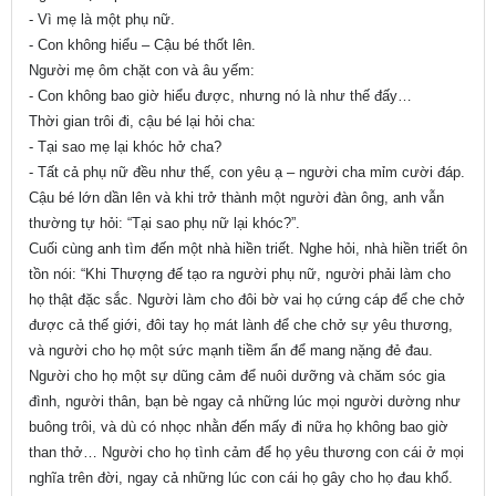
- Vì mẹ là một phụ nữ.
- Con không hiểu – Cậu bé thốt lên.
Người mẹ ôm chặt con và âu yếm:
- Con không bao giờ hiểu được, nhưng nó là như thế đấy…
Thời gian trôi đi, cậu bé lại hỏi cha:
- Tại sao mẹ lại khóc hở cha?
- Tất cả phụ nữ đều như thế, con yêu ạ – người cha mỉm cười đáp.
Cậu bé lớn dần lên và khi trở thành một người đàn ông, anh vẫn
thường tự hỏi: “Tại sao phụ nữ lại khóc?”.
Cuối cùng anh tìm đến một nhà hiền triết. Nghe hỏi, nhà hiền triết ôn
tồn nói: “Khi Thượng đế tạo ra người phụ nữ, người phải làm cho
họ thật đặc sắc. Người làm cho đôi bờ vai họ cứng cáp để che chở
được cả thế giới, đôi tay họ mát lành để che chở sự yêu thương,
và người cho họ một sức mạnh tiềm ẩn để mang nặng đẻ đau.
Người cho họ một sự dũng cảm để nuôi dưỡng và chăm sóc gia
đình, người thân, bạn bè ngay cả những lúc mọi người dường như
buông trôi, và dù có nhọc nhằn đến mấy đi nữa họ không bao giờ
than thở… Người cho họ tình cảm để họ yêu thương con cái ở mọi
nghĩa trên đời, ngay cả những lúc con cái họ gây cho họ đau khổ.