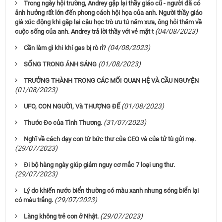
Trong ngày hội trường, Andrey gặp lại thầy giáo cũ - người đã có
ảnh hưởng rất lớn đến phong cách hội họa của anh. Người thầy giáo
già xúc động khi gặp lại cậu học trò ưu tú năm xưa, ông hỏi thăm về
(04/08/2023)
cuộc sống của anh. Andrey trả lời thầy với vẻ mặt t
(04/08/2023)
Cần làm gì khi khí gas bị rò rỉ?
(01/08/2023)
SỐNG TRONG ÁNH SÁNG
TRƯỞNG THÀNH TRONG CÁC MỐI QUAN HỆ VÀ CẦU NGUYỆN
(01/08/2023)
(01/08/2023)
UFO, CON NGƯỜI, Và THƯỢNG ĐẾ
(31/07/2023)
Thước Đo của Tình Thương.
Nghĩ về cách dạy con từ bức thư của CEO và của tử tù gửi mẹ.
(29/07/2023)
Đi bộ hàng ngày giúp giảm nguy cơ mắc 7 loại ung thư.
(29/07/2023)
Lý do khiến nước biển thường có màu xanh nhưng sóng biển lại
(29/07/2023)
có màu trắng.
(29/07/2023)
Làng không trẻ con ở Nhật.