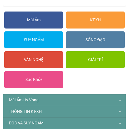
Mái Ấm
KT-XH
SUY NGẪM
SỐNG ĐẠO
VĂN NGHỆ
GIẢI TRÍ
Sức Khỏe
Mái Ấm Hy Vọng
THÔNG TIN KT-XH
ĐỌC VÀ SUY NGẪM