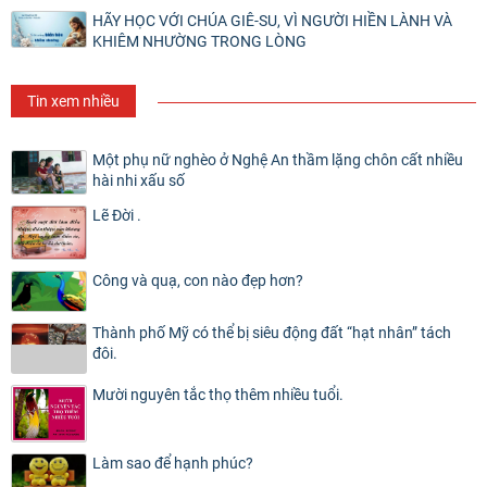
HÃY HỌC VỚI CHÚA GIÊ-SU, VÌ NGƯỜI HIỀN LÀNH VÀ
KHIÊM NHƯỜNG TRONG LÒNG
Tin xem nhiều
Một phụ nữ nghèo ở Nghệ An thầm lặng chôn cất nhiều
hài nhi xấu số
Lẽ Đời .
Công và quạ, con nào đẹp hơn?
Thành phố Mỹ có thể bị siêu động đất “hạt nhân” tách
đôi.
Mười nguyên tắc thọ thêm nhiều tuổi.
Làm sao để hạnh phúc?