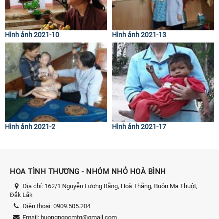
Hình ảnh 2021-10
Hình ảnh 2021-13
Hình ảnh 2021-2
Hình ảnh 2021-17
HOA TÌNH THƯƠNG - NHÓM NHỎ HOÀ BÌNH
Địa chỉ:
162/1 Nguyễn Lương Bằng, Hoà Thắng, Buôn Ma Thuột,
Đắk Lắk
Điện thoại:
0909.505.204
Email:
huongngocmtg@gmail.com