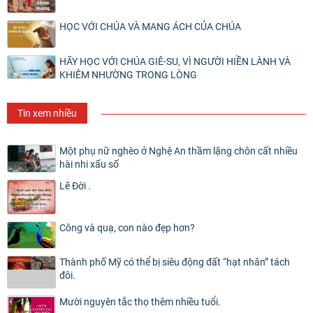
HỌC VỚI CHÚA VÀ MANG ÁCH CỦA CHÚA
HÃY HỌC VỚI CHÚA GIÊ-SU, VÌ NGƯỜI HIỀN LÀNH VÀ
KHIÊM NHƯỜNG TRONG LÒNG
Tin xem nhiều
Một phụ nữ nghèo ở Nghệ An thầm lặng chôn cất nhiều
hài nhi xấu số
Lẽ Đời .
Công và quạ, con nào đẹp hơn?
Thành phố Mỹ có thể bị siêu động đất “hạt nhân” tách
đôi.
Mười nguyên tắc thọ thêm nhiều tuổi.