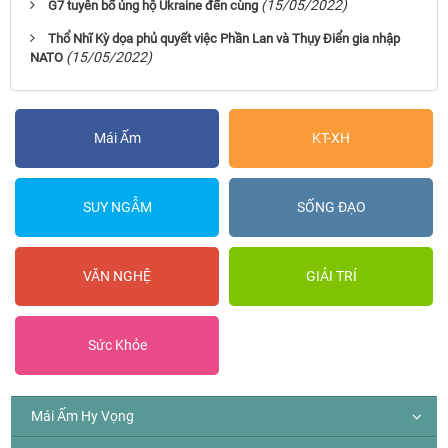
(15/05/2022)
G7 tuyên bố ủng hộ Ukraine đến cùng
Thổ Nhĩ Kỳ dọa phủ quyết việc Phần Lan và Thụy Điển gia nhập
(15/05/2022)
NATO
Mái Ấm
KT-XH
SUY NGẪM
SỐNG ĐẠO
VĂN NGHỆ
GIẢI TRÍ
Sức Khỏe
Mái Ấm Hy Vọng