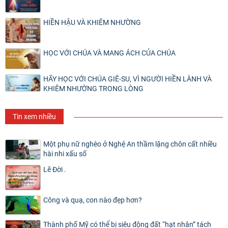
HIỀN HẬU VÀ KHIÊM NHƯỜNG
HỌC VỚI CHÚA VÀ MANG ÁCH CỦA CHÚA
HÃY HỌC VỚI CHÚA GIÊ-SU, VÌ NGƯỜI HIỀN LÀNH VÀ
KHIÊM NHƯỜNG TRONG LÒNG
Tin xem nhiều
Một phụ nữ nghèo ở Nghệ An thầm lặng chôn cất nhiều
hài nhi xấu số
Lẽ Đời .
Công và quạ, con nào đẹp hơn?
Thành phố Mỹ có thể bị siêu động đất “hạt nhân” tách