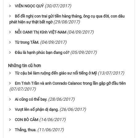
(30/07/2017)
VIÊN NGỌC QUÝ
Bố đề nghị con trai gửi tiền hàng tháng, ông cụ qua đời, con dâu
(29/08/2017)
phát hiện sự thật bất ngờ
(04/09/2017)
NỖI OAN!! Thị Kính VIỆT-NAM
(04/09/2017)
Từ trong TÂM.
(05/09/2017)
Đâu là hạnh phúc bạn đang có?
Những tin cũ hơn
(13/07/2017)
Từ cậu bé làm ruộng đến giáo sư nổi tiếng ở Mỹ
Em Trish Trần và anh Conrado Calanoc trong lần gặp gỡ đầu tiên
(07/07/2017)
(28/06/2017)
Ai cũng có thể bay.
(26/06/2017)
Vượt lên số phận dị dạng.
(14/06/2017)
CON BÒ CÂM
(11/06/2017)
Thắng, thua.