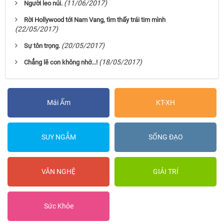
(11/06/2017)
Người leo núi.
Rời Hollywood tới Nam Vang, tìm thấy trái tim mình
(22/05/2017)
(20/05/2017)
Sự tôn trọng.
(18/05/2017)
Chẳng lẽ con không nhớ...!
Mái Ấm
KT-XH
SUY NGẪM
SỐNG ĐẠO
VĂN NGHỆ
GIẢI TRÍ
Sức Khỏe