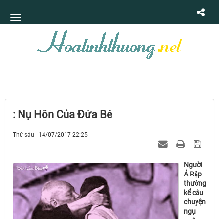
: Nụ Hôn Của Ðứa Bé
Thứ sáu - 14/07/2017 22:25
Người
Ả Rập
thường
kể câu
chuyện
ngụ