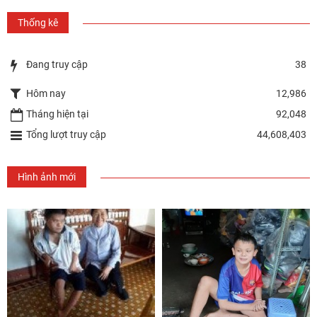
Thống kê
Đang truy cập
38
Hôm nay
12,986
Tháng hiện tại
92,048
Tổng lượt truy cập
44,608,403
Hình ảnh mới