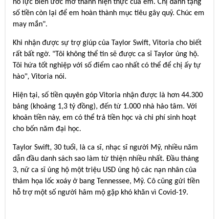
nỗ lực biến ước mơ thành hiện thực của em. Chị dành tặng
số tiền còn lại để em hoàn thành mục tiêu gây quỹ. Chúc em
may mắn".
Khi nhận được sự trợ giúp của Taylor Swift, Vitoria cho biết
rất bất ngờ. "Tôi không thể tin sẽ được ca sĩ Taylor ủng hộ.
Tôi hứa tốt nghiệp với số điểm cao nhất có thể để chị ấy tự
hào", Vitoria nói.
Hiện tại, số tiền quyên góp Vitoria nhận được là hơn 44.300
bảng (khoảng 1,3 tỷ đồng), đến từ 1.000 nhà hảo tâm. Với
khoản tiền này, em có thể trả tiền học và chi phí sinh hoạt
cho bốn năm đại học.
Taylor Swift, 30 tuổi, là ca sĩ, nhạc sĩ người Mỹ, nhiều năm
dẫn đầu danh sách sao làm từ thiện nhiều nhất. Đầu tháng
3, nữ ca sĩ ủng hộ một triệu USD ủng hộ các nạn nhân của
thảm họa lốc xoáy ở bang Tennessee, Mỹ. Cô cũng gửi tiền
hỗ trợ một số người hâm mộ gặp khó khăn vì Covid-19.