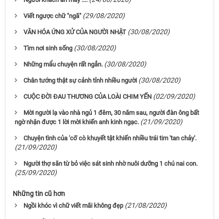
(29/08/2020)
Viết ngược chữ "ngã"
(30/08/2020)
VĂN HÓA ỨNG XỬ CỦA NGƯỜI NHẬT
(30/08/2020)
Tìm nơi sinh sống
(30/08/2020)
Những mẩu chuyện rất ngắn.
(30/08/2020)
Chân tướng thật sự cảnh tỉnh nhiều người
(02/09/2020)
CUỘC ĐỜI ĐAU THƯƠNG CỦA LOÀI CHIM YẾN
Mời người lạ vào nhà ngủ 1 đêm, 30 năm sau, người đàn ông bất
(21/09/2020)
ngờ nhận được 1 lời mời khiến anh kinh ngạc.
Chuyện tình của 'cô' cò khuyết tật khiến nhiều trái tim 'tan chảy'.
(21/09/2020)
Người thợ săn từ bỏ việc sát sinh nhờ nuôi dưỡng 1 chú nai con.
(25/09/2020)
Những tin cũ hơn
(21/08/2020)
Ngồi khóc vì chữ viết mãi không đẹp