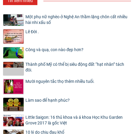
Tin xem nhiều
Một phụ nữ nghèo ở Nghệ An thầm lặng chôn cất nhiều
hài nhi xấu số
Lẽ Đời .
Công và quạ, con nào đẹp hơn?
Thành phố Mỹ có thể bị siêu động đất “hạt nhân” tách
đôi.
Mười nguyên tắc thọ thêm nhiều tuổi.
Làm sao để hạnh phúc?
Little Saigon: 16 thủ khoa và á khoa Học Khu Garden
Grove 2017 là gốc Việt
10 lý do chịu đau khổ