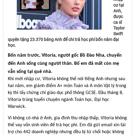
cư tại
Anh,
được
ca sĩ
Taylor
Swift
quyên tặng 23.370 bảng Anh để chi trả học phí bốn năm đại
học.
Bốn năm trước, Vitoria, người gốc Bồ Đào Nha, chuyển
đến Anh sống cùng người thân. Bố em đã mất còn mẹ
vẫn sống tại quê nhà.
Khi mới nhập cư, Vitoria không thể nói tiếng Anh nhưng sau
hai năm, em giành điểm A+ môn Toán và A môn Vật lý trong
kỳ thi lấy chứng chỉ giáo dục phổ thông GCSE. Đầu tháng 8,
Vitoria trúng tuyển chuyên ngành Toán học, Đại học
Warwick.
Vì không có nhà ở Anh, gia đình thu nhập thấp, Vitoria không
thể vay vốn sinh viên để trả học phí. Em đã gửi email xin tài
trợ cho 442 doanh nghiệp nhưng đều bị từ chối hoặc không