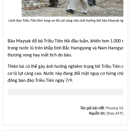
Lãnh đạo Triều Tiên Kim Jong-un thị sát vùng chịu ảnh hưởng bởi bão Maysak ngày 5
Bão Maysak đổ bộ Triều Tiên hồi đầu tuần, khiến hơn 1.000 ngôi
trong nước lũ trên khắp tỉnh Bắc Hamgyong và Nam Hamgyong. T
thương vong hay mất tích do bão.
Thiên tai có thể gây ảnh hưởng nghiêm trọng tới Triều Tiên do cơ
cơ lũ lụt càng cao. Nước này đang đối mặt nguy cơ hứng chịu c
đông bán đảo Triều Tiên ngày 7/9.
Tác giả bài viết:
Phương Vũ
Nguồn tin:
(theo AFP)