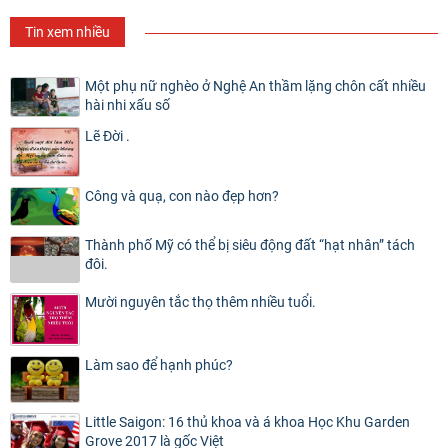
Tin xem nhiều
Một phụ nữ nghèo ở Nghệ An thầm lặng chôn cất nhiều
hài nhi xấu số
Lẽ Đời .
Công và quạ, con nào đẹp hơn?
Thành phố Mỹ có thể bị siêu động đất “hạt nhân” tách
đôi.
Mười nguyên tắc thọ thêm nhiều tuổi.
Làm sao để hạnh phúc?
Little Saigon: 16 thủ khoa và á khoa Học Khu Garden
Grove 2017 là gốc Việt