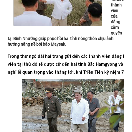
thành
viên
của
đảng
cầm
quyền
tại Bình Nhưỡng giúp phục hồi hai tỉnh nông thôn chịu ảnh
hưởng nặng nề bởi bão Maysak.
Trong thư ngỏ dài hai trang gửi đến các thành viên đảng La
viên tại thủ đô sẽ được cử đến hai tỉnh Bắc Hamgyong và Na
nghỉ lễ quan trọng vào tháng tới, khi Triều Tiên kỷ niệm 75 