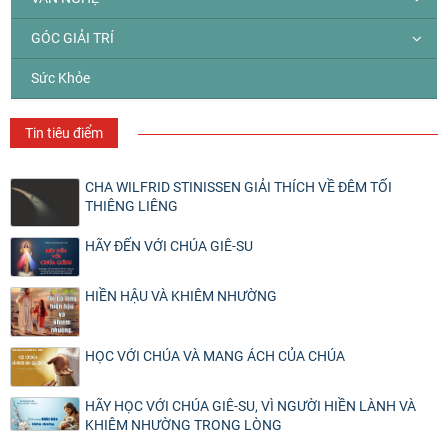
GÓC GIẢI TRÍ
Sức Khỏe
Tin tiêu điểm
CHA WILFRID STINISSEN GIẢI THÍCH VỀ ĐÊM TỐI
THIÊNG LIÊNG
HÃY ĐẾN VỚI CHÚA GIÊ-SU
HIỀN HẬU VÀ KHIÊM NHƯỜNG
HỌC VỚI CHÚA VÀ MANG ÁCH CỦA CHÚA
HÃY HỌC VỚI CHÚA GIÊ-SU, VÌ NGƯỜI HIỀN LÀNH VÀ
KHIÊM NHƯỜNG TRONG LÒNG