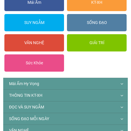
Mái Ấm
KT-XH
SUY NGẪM
SỐNG ĐẠO
VĂN NGHỆ
GIẢI TRÍ
Sức Khỏe
Mái Ấm Hy Vọng
THÔNG TIN KT-XH
ĐỌC VÀ SUY NGẪM
SỐNG ĐẠO MỖI NGÀY
VĂN NGHỆ