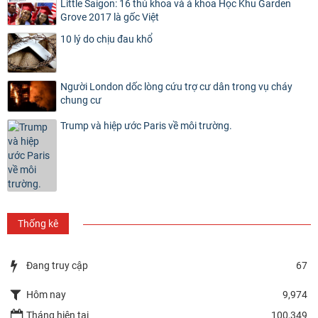
Little Saigon: 16 thủ khoa và á khoa Học Khu Garden
Grove 2017 là gốc Việt
10 lý do chịu đau khổ
Người London dốc lòng cứu trợ cư dân trong vụ cháy
chung cư
Trump và hiệp ước Paris về môi trường.
Thống kê
Đang truy cập
67
Hôm nay
9,974
Tháng hiện tại
100,349