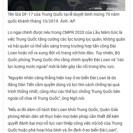
Tên lửa DF-17 của Trung Quốc tại lễ duyệt binh mừng 70 năm
quốc khánh tháng 10/2019. Ảnh:
AP
.
Lo ngại chính được nêu trong CMPR 2020 của Lầu Năm Góc là
việc Trung Quốc tăng cường các lực lượng lục quân, không quân
và hải quân có thể sẵn sàng trong trường hợp tấn công Đài
Loan hoặc nổ ra xung đột vũ trang với hòn đảo. Tuy nhiên, Bộ
Quốc phòng Trung Quốc cho rằng chính quyền Đài Loan và "các
lực lượng nước ngoài" mới là bên gây rắc rối trong khu vực.
"Nguyên nhân căng thẳng hiện nay ở eo biển Đài Loan là do
đảng Dân Tiến cầm quyền dùng vũ lực tìm cách chống lại quá
trình thống nhất, cũng như các thế lực chống Trung Quốc bên
ngoài cố chia rẽ Trung Quốc", ông Ngô nói.
"Nếu ai đó dám cố tách Đài Loan khỏi Trung Quốc, Quân Giải
phóng Nhân dân sẽ thực hiện mọi biện pháp cần thiết để kiên
quyết đánh bại mọi nỗ lực can thiệp công việc nội bộ của Trung
Quốc hoặc phá hoại hòa bình và ổn định ở eo biển Đài Loan",