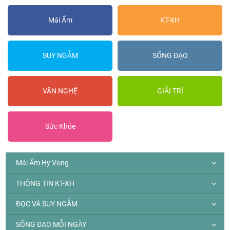
Mái Ấm
KT-XH
SUY NGẪM
SỐNG ĐẠO
VĂN NGHỆ
GIẢI TRÍ
Sức Khỏe
Mái Ấm Hy Vọng
THÔNG TIN KT-XH
ĐỌC VÀ SUY NGẪM
SỐNG ĐẠO MỖI NGÀY