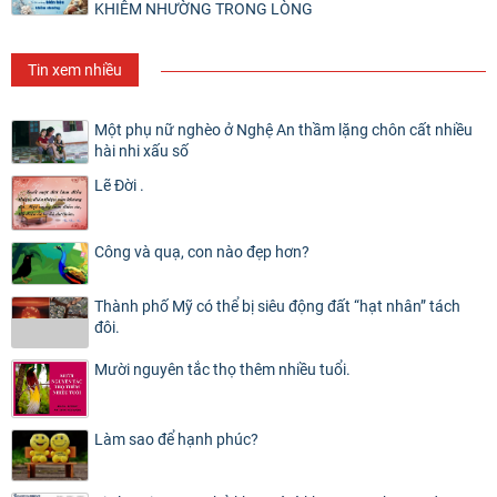
KHIÊM NHƯỜNG TRONG LÒNG
Tin xem nhiều
Một phụ nữ nghèo ở Nghệ An thầm lặng chôn cất nhiều
hài nhi xấu số
Lẽ Đời .
Công và quạ, con nào đẹp hơn?
Thành phố Mỹ có thể bị siêu động đất “hạt nhân” tách
đôi.
Mười nguyên tắc thọ thêm nhiều tuổi.
Làm sao để hạnh phúc?