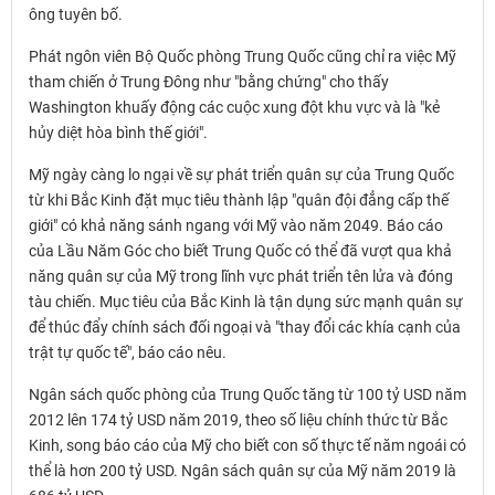
ông tuyên bố.
Phát ngôn viên Bộ Quốc phòng Trung Quốc cũng chỉ ra việc Mỹ
tham chiến ở Trung Đông như "bằng chứng" cho thấy
Washington khuấy động các cuộc xung đột khu vực và là "kẻ
hủy diệt hòa bình thế giới".
Mỹ ngày càng lo ngại về sự phát triển quân sự của Trung Quốc
từ khi Bắc Kinh đặt mục tiêu thành lập "quân đội đẳng cấp thế
giới" có khả năng sánh ngang với Mỹ vào năm 2049. Báo cáo
của Lầu Năm Góc cho biết Trung Quốc có thể đã vượt qua khả
năng quân sự của Mỹ trong lĩnh vực phát triển tên lửa và đóng
tàu chiến. Mục tiêu của Bắc Kinh là tận dụng sức mạnh quân sự
để thúc đẩy chính sách đối ngoại và "thay đổi các khía cạnh của
trật tự quốc tế", báo cáo nêu.
Ngân sách quốc phòng của Trung Quốc tăng từ 100 tỷ USD năm
2012 lên 174 tỷ USD năm 2019, theo số liệu chính thức từ Bắc
Kinh, song báo cáo của Mỹ cho biết con số thực tế năm ngoái có
thể là hơn 200 tỷ USD. Ngân sách quân sự của Mỹ năm 2019 là