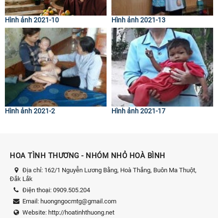
Hình ảnh 2021-10
Hình ảnh 2021-13
Hình ảnh 2021-2
Hình ảnh 2021-17
HOA TÌNH THƯƠNG - NHÓM NHỎ HOÀ BÌNH
Địa chỉ:
162/1 Nguyễn Lương Bằng, Hoà Thắng, Buôn Ma Thuột,
Đắk Lắk
Điện thoại:
0909.505.204
Email:
huongngocmtg@gmail.com
Website:
http://hoatinhthuong.net