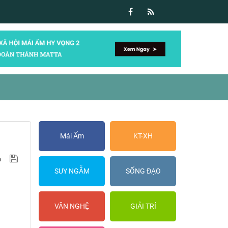
Mái Ấm
KT-XH
SUY NGẪM
SỐNG ĐẠO
VĂN NGHỆ
GIẢI TRÍ