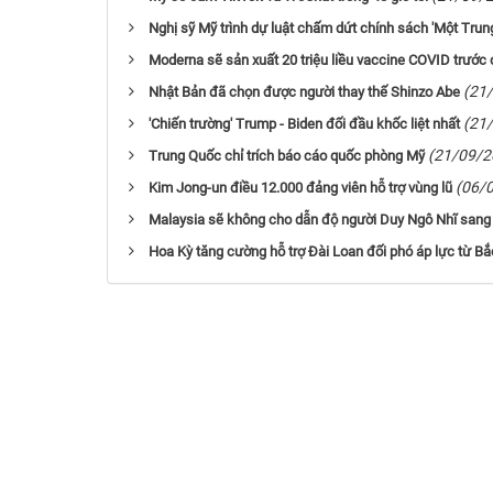
Nghị sỹ Mỹ trình dự luật chấm dứt chính sách 'Một Trun
Moderna sẽ sản xuất 20 triệu liều vaccine COVID trước
(21
Nhật Bản đã chọn được người thay thế Shinzo Abe
(21
'Chiến trường' Trump - Biden đối đầu khốc liệt nhất
(21/09/2
Trung Quốc chỉ trích báo cáo quốc phòng Mỹ
(06/
Kim Jong-un điều 12.000 đảng viên hỗ trợ vùng lũ
Malaysia sẽ không cho dẫn độ người Duy Ngô Nhĩ sang
Hoa Kỳ tăng cường hỗ trợ Đài Loan đối phó áp lực từ Bắ