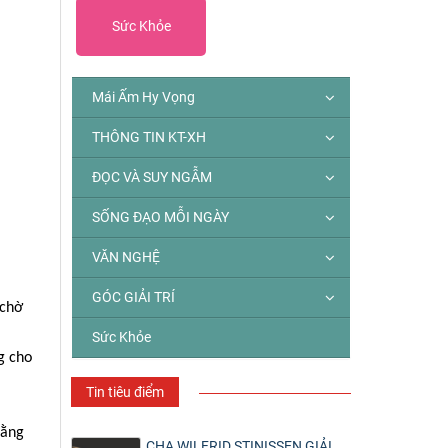
Sức Khỏe
Mái Ấm Hy Vọng
THÔNG TIN KT-XH
ĐỌC VÀ SUY NGẪM
SỐNG ĐẠO MỖI NGÀY
VĂN NGHỆ
GÓC GIẢI TRÍ
 chờ
Sức Khỏe
g cho
Tin tiêu điểm
rằng
CHA WILFRID STINISSEN GIẢI