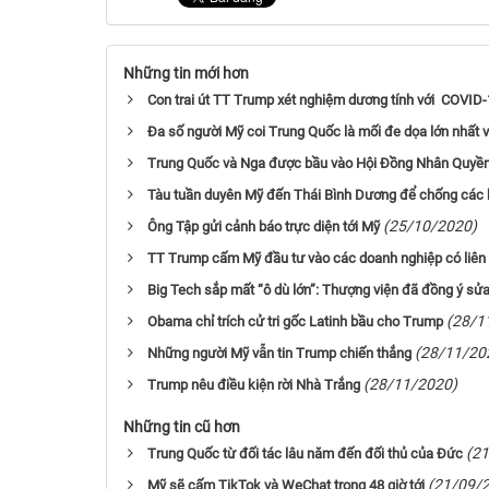
Những tin mới hơn
Con trai út TT Trump xét nghiệm dương tính với COVID
Đa số người Mỹ coi Trung Quốc là mối đe dọa lớn nhất 
Trung Quốc và Nga được bầu vào Hội Đồng Nhân Quyề
Tàu tuần duyên Mỹ đến Thái Bình Dương để chống các 
(25/10/2020)
Ông Tập gửi cảnh báo trực diện tới Mỹ
TT Trump cấm Mỹ đầu tư vào các doanh nghiệp có liên 
Big Tech sắp mất “ô dù lớn”: Thượng viện đã đồng ý sử
(28/1
Obama chỉ trích cử tri gốc Latinh bầu cho Trump
(28/11/20
Những người Mỹ vẫn tin Trump chiến thắng
(28/11/2020)
Trump nêu điều kiện rời Nhà Trắng
Những tin cũ hơn
(2
Trung Quốc từ đối tác lâu năm đến đối thủ của Đức
(21/09/
Mỹ sẽ cấm TikTok và WeChat trong 48 giờ tới