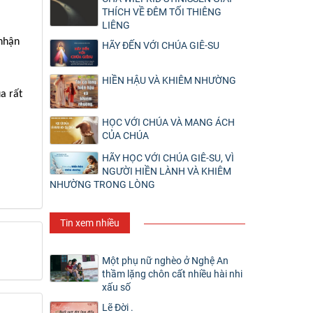
THÍCH VỀ ĐÊM TỐI THIÊNG
LIÊNG
 nhận
HÃY ĐẾN VỚI CHÚA GIÊ-SU
HIỀN HẬU VÀ KHIÊM NHƯỜNG
a rất
HỌC VỚI CHÚA VÀ MANG ÁCH
CỦA CHÚA
HÃY HỌC VỚI CHÚA GIÊ-SU, VÌ
NGƯỜI HIỀN LÀNH VÀ KHIÊM
NHƯỜNG TRONG LÒNG
Tin xem nhiều
Một phụ nữ nghèo ở Nghệ An
thầm lặng chôn cất nhiều hài nhi
xấu số
Lẽ Đời .