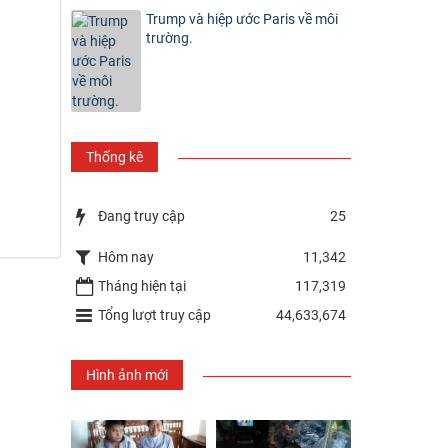
Trump và hiệp ước Paris về môi
trường.
Thống kê
Đang truy cập
25
Hôm nay
11,342
Tháng hiện tại
117,319
Tổng lượt truy cập
44,633,674
Hình ảnh mới