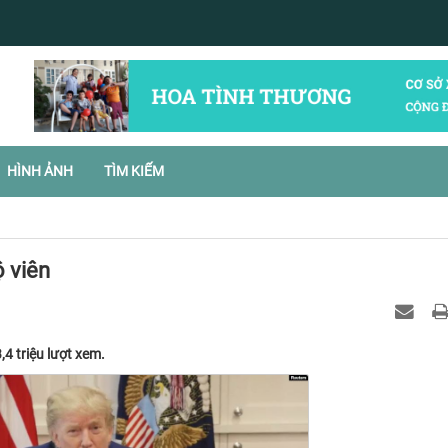
HÌNH ẢNH
TÌM KIẾM
 viên
,4 triệu lượt xem.