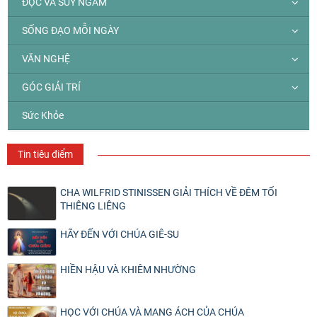
ĐỌC VÀ SUY NGẪM
SỐNG ĐẠO MỖI NGÀY
VĂN NGHỆ
GÓC GIẢI TRÍ
Sức Khỏe
Tin tiêu điểm
CHA WILFRID STINISSEN GIẢI THÍCH VỀ ĐÊM TỐI
THIÊNG LIÊNG
HÃY ĐẾN VỚI CHÚA GIÊ-SU
HIỀN HẬU VÀ KHIÊM NHƯỜNG
HỌC VỚI CHÚA VÀ MANG ÁCH CỦA CHÚA