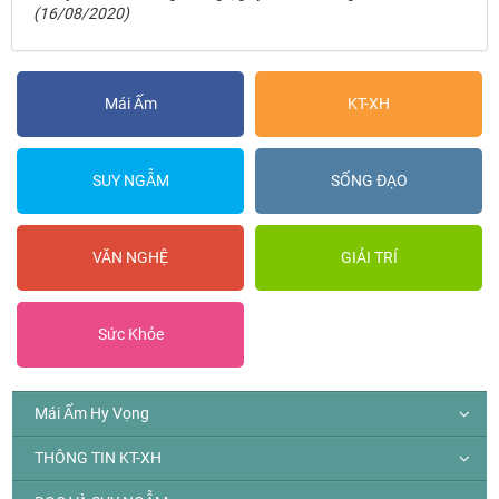
(16/08/2020)
Mái Ấm
KT-XH
SUY NGẪM
SỐNG ĐẠO
VĂN NGHỆ
GIẢI TRÍ
Sức Khỏe
Mái Ấm Hy Vọng
THÔNG TIN KT-XH