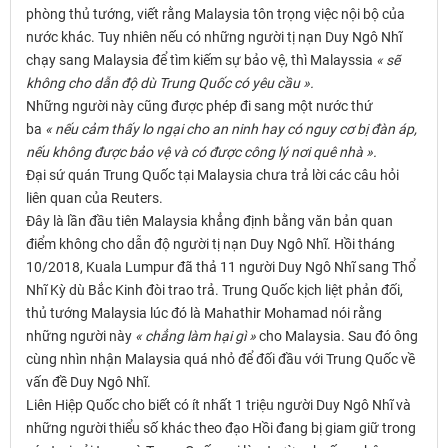
phòng thủ tướng, viết rằng Malaysia tôn trọng việc nội bộ của
nước khác. Tuy nhiên nếu có những người tị nạn Duy Ngô Nhĩ
chạy sang Malaysia để tìm kiếm sự bảo vệ, thì Malayssia
« sẽ
không cho dẫn độ dù Trung Quốc có yêu cầu ».
Những người này cũng được phép đi sang một nước thứ
ba
« nếu cảm thấy lo ngại cho an ninh hay có nguy cơ bị đàn áp,
nếu không được bảo vệ và có được công lý nơi quê nhà ».
Đại sứ quán Trung Quốc tại Malaysia chưa trả lời các câu hỏi
liên quan của Reuters.
Đây là lần đầu tiên Malaysia khẳng định bằng văn bản quan
điểm không cho dẫn độ người tị nạn Duy Ngô Nhĩ. Hồi tháng
10/2018, Kuala Lumpur đã thả 11 người Duy Ngô Nhĩ sang Thổ
Nhĩ Kỳ dù Bắc Kinh đòi trao trả. Trung Quốc kịch liệt phản đối,
thủ tướng Malaysia lúc đó là Mahathir Mohamad nói rằng
những người này
« chẳng làm hại gì »
cho Malaysia. Sau đó ông
cùng nhìn nhận Malaysia quá nhỏ để đối đầu với Trung Quốc về
vấn đề Duy Ngô Nhĩ.
Liên Hiệp Quốc cho biết có ít nhất 1 triệu người Duy Ngô Nhĩ và
những người thiểu số khác theo đạo Hồi đang bị giam giữ trong