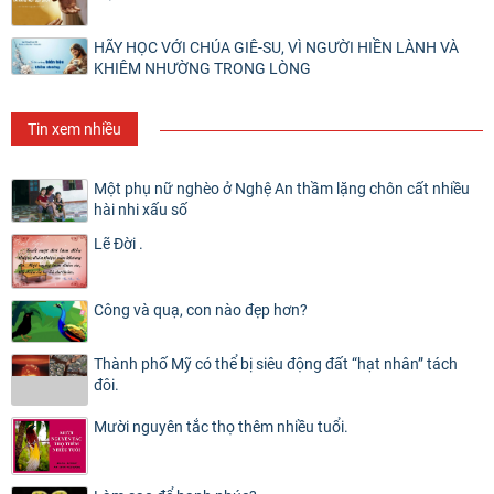
HÃY HỌC VỚI CHÚA GIÊ-SU, VÌ NGƯỜI HIỀN LÀNH VÀ
KHIÊM NHƯỜNG TRONG LÒNG
Tin xem nhiều
Một phụ nữ nghèo ở Nghệ An thầm lặng chôn cất nhiều
hài nhi xấu số
Lẽ Đời .
Công và quạ, con nào đẹp hơn?
Thành phố Mỹ có thể bị siêu động đất “hạt nhân” tách
đôi.
Mười nguyên tắc thọ thêm nhiều tuổi.