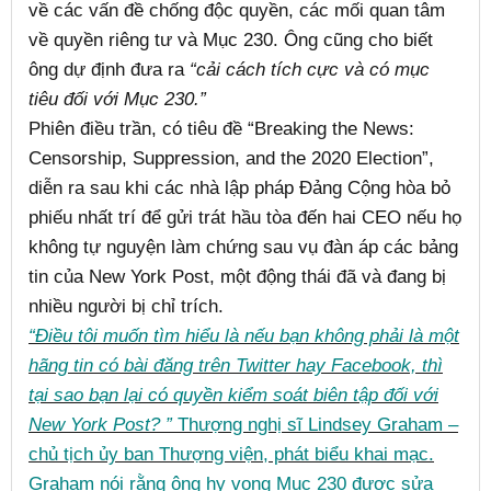
về các vấn đề chống độc quyền, các mối quan tâm
về quyền riêng tư và Mục 230. Ông cũng cho biết
ông dự định đưa ra
“cải cách tích cực và có mục
tiêu đối với Mục 230.”
Phiên điều trần, có tiêu đề “Breaking the News:
Censorship, Suppression, and the 2020 Election”,
diễn ra sau khi các nhà lập pháp Đảng Cộng hòa bỏ
phiếu nhất trí để gửi trát hầu tòa đến hai CEO nếu họ
không tự nguyện làm chứng sau vụ đàn áp các bảng
tin của New York Post, một động thái đã và đang bị
nhiều người bị chỉ trích.
“Điều tôi muốn tìm hiểu là nếu bạn không phải là một
hãng tin có bài đăng trên Twitter hay Facebook, thì
tại sao bạn lại có quyền kiểm soát biên tập đối với
New York Post? ”
Thượng nghị sĩ Lindsey Graham –
chủ tịch ủy ban Thượng viện, phát biểu khai mạc.
Graham nói rằng ông hy vọng Mục 230 được sửa