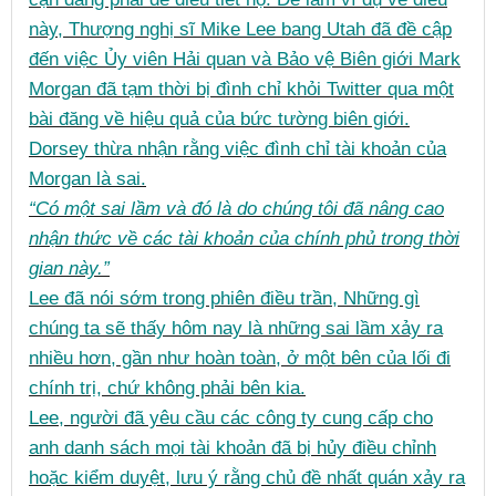
này, Thượng nghị sĩ Mike Lee bang Utah đã đề cập
đến việc Ủy viên Hải quan và Bảo vệ Biên giới Mark
Morgan đã tạm thời bị đình chỉ khỏi Twitter qua một
bài đăng về hiệu quả của bức tường biên giới.
Dorsey thừa nhận rằng việc đình chỉ tài khoản của
Morgan là sai.
“Có một sai lầm và đó là do chúng tôi đã nâng cao
nhận thức về các tài khoản của chính phủ trong thời
gian này.”
Lee đã nói sớm trong phiên điều trần, Những gì
chúng ta sẽ thấy hôm nay là những sai lầm xảy ra
nhiều hơn, gần như hoàn toàn, ở một bên của lối đi
chính trị, chứ không phải bên kia.
Lee, người đã yêu cầu các công ty cung cấp cho
anh danh sách mọi tài khoản đã bị hủy điều chỉnh
hoặc kiểm duyệt, lưu ý rằng chủ đề nhất quán xảy ra