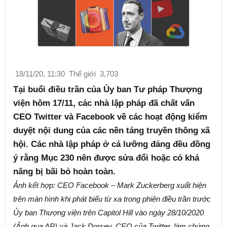
18/11/20, 11:30
Thế giới
3,703
Tại buổi điều trần của Ủy ban Tư pháp Thượng
viện hôm 17/11, các nhà lập pháp đã chất vấn
CEO Twitter và Facebook về các hoạt động kiểm
duyệt nội dung của các nền tảng truyền thông xã
hội. Các nhà lập pháp ở cả lưỡng đảng đều đồng
ý rằng Mục 230 nên được sửa đổi hoặc có khả
năng bị bãi bỏ hoàn toàn.
Ảnh kết hợp: CEO Facebook – Mark Zuckerberg xuất hiện
trên màn hình khi phát biểu từ xa trong phiên điều trần trước
Ủy ban Thượng viện trên Capitol Hill vào ngày 28/10/2020
(Ảnh qua AP) và Jack Dorsey, CEO của Twitter, làm chứng