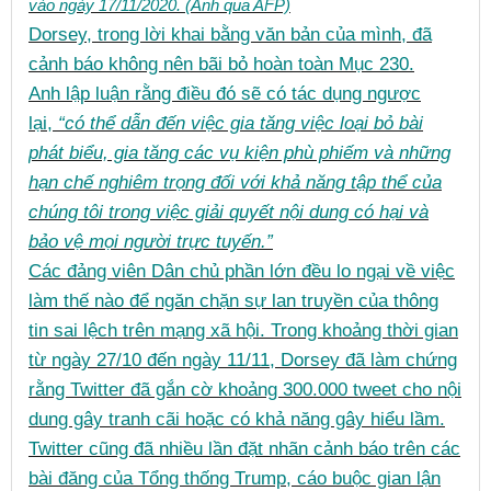
vào ngày 17/11/2020. (Ảnh qua AFP)
Dorsey, trong lời khai bằng văn bản của mình, đã
cảnh báo không nên bãi bỏ hoàn toàn Mục 230.
Anh lập luận rằng điều đó sẽ có tác dụng ngược
lại,
“có thể dẫn đến việc gia tăng việc loại bỏ bài
phát biểu, gia tăng các vụ kiện phù phiếm và những
hạn chế nghiêm trọng đối với khả năng tập thể của
chúng tôi trong việc giải quyết nội dung có hại và
bảo vệ mọi người trực tuyến.”
Các đảng viên Dân chủ phần lớn đều lo ngại về việc
làm thế nào để ngăn chặn sự lan truyền của thông
tin sai lệch trên mạng xã hội. Trong khoảng thời gian
từ ngày 27/10 đến ngày 11/11, Dorsey đã làm chứng
rằng Twitter đã gắn cờ khoảng 300.000 tweet cho nội
dung gây tranh cãi hoặc có khả năng gây hiểu lầm.
Twitter cũng đã nhiều lần đặt nhãn cảnh báo trên các
bài đăng của Tổng thống Trump, cáo buộc gian lận