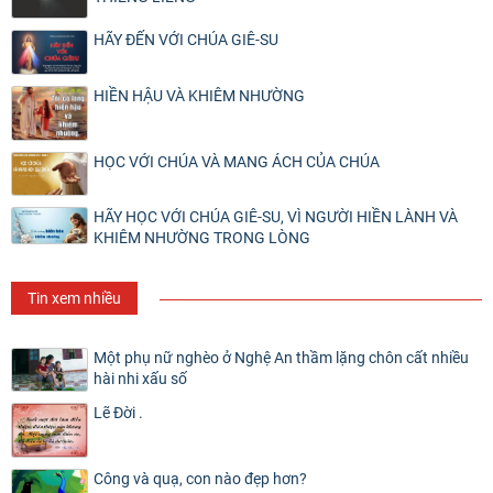
HÃY ĐẾN VỚI CHÚA GIÊ-SU
HIỀN HẬU VÀ KHIÊM NHƯỜNG
HỌC VỚI CHÚA VÀ MANG ÁCH CỦA CHÚA
HÃY HỌC VỚI CHÚA GIÊ-SU, VÌ NGƯỜI HIỀN LÀNH VÀ
KHIÊM NHƯỜNG TRONG LÒNG
Tin xem nhiều
Một phụ nữ nghèo ở Nghệ An thầm lặng chôn cất nhiều
hài nhi xấu số
Lẽ Đời .
Công và quạ, con nào đẹp hơn?