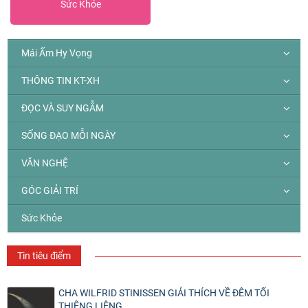
Sức Khỏe
Mái Ấm Hy Vọng
THÔNG TIN KT-XH
ĐỌC VÀ SUY NGẪM
SỐNG ĐẠO MỖI NGÀY
VĂN NGHỆ
GÓC GIẢI TRÍ
Sức Khỏe
Tin tiêu điểm
CHA WILFRID STINISSEN GIẢI THÍCH VỀ ĐÊM TỐI
THIÊNG LIÊNG