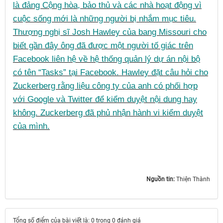
là đảng Cộng hòa, bảo thủ và các nhà hoạt động vì
cuộc sống mới là những người bị nhắm mục tiêu.
Thượng nghị sĩ Josh Hawley của bang Missouri cho
biết gần đây ông đã được một người tố giác trên
Facebook liên hệ về hệ thống quản lý dự án nội bộ
có tên “Tasks” tại Facebook. Hawley đặt câu hỏi cho
Zuckerberg rằng liệu công ty của anh có phối hợp
với Google và Twitter để kiểm duyệt nội dung hay
không. Zuckerberg đã phủ nhận hành vi kiểm duyệt
của mình.
Nguồn tin:
Thiện Thành
Tổng số điểm của bài viết là: 0 trong 0 đánh giá