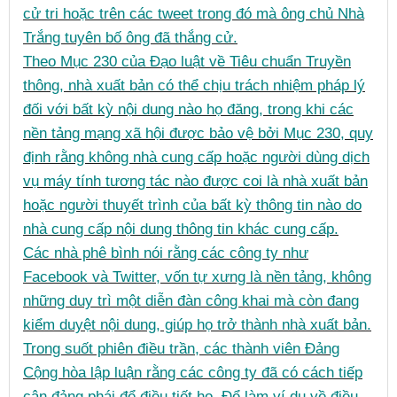
cử tri hoặc trên các tweet trong đó mà ông chủ Nhà
Trắng tuyên bố ông đã thắng cử.
Theo Mục 230 của Đạo luật về Tiêu chuẩn Truyền
thông, nhà xuất bản có thể chịu trách nhiệm pháp lý
đối với bất kỳ nội dung nào họ đăng, trong khi các
nền tảng mạng xã hội được bảo vệ bởi Mục 230, quy
định rằng không nhà cung cấp hoặc người dùng dịch
vụ máy tính tương tác nào được coi là nhà xuất bản
hoặc người thuyết trình của bất kỳ thông tin nào do
nhà cung cấp nội dung thông tin khác cung cấp.
Các nhà phê bình nói rằng các công ty như
Facebook và Twitter, vốn tự xưng là nền tảng, không
những duy trì một diễn đàn công khai mà còn đang
kiểm duyệt nội dung, giúp họ trở thành nhà xuất bản.
Trong suốt phiên điều trần, các thành viên Đảng
Cộng hòa lập luận rằng các công ty đã có cách tiếp
cận đảng phái để điều tiết họ. Để làm ví dụ về điều