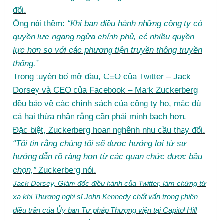
đổi.
Ông nói thêm:
“Khi bạn điều hành những công ty có
quyền lực ngang ngửa chính phủ, có nhiều quyền
lực hơn so với các phương tiện truyền thông truyền
thống.”
Trong tuyên bố mở đầu, CEO của Twitter – Jack
Dorsey và CEO của Facebook – Mark Zuckerberg
đều bảo vệ các chính sách của công ty họ, mặc dù
cả hai thừa nhận rằng cần phải minh bạch hơn.
Đặc biệt, Zuckerberg hoan nghênh nhu cầu thay đổi.
“Tôi tin rằng chúng tôi sẽ được hưởng lợi từ sự
hướng dẫn rõ ràng hơn từ các quan chức được bầu
chọn,”
Zuckerberg nói.
Jack Dorsey, Giám đốc điều hành của Twitter, làm chứng từ
xa khi Thượng nghị sĩ John Kennedy chất vấn trong phiên
điều trần của Ủy ban Tư pháp Thượng viện tại Capitol Hill