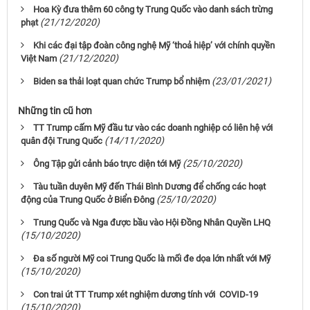
Hoa Kỳ đưa thêm 60 công ty Trung Quốc vào danh sách trừng
(21/12/2020)
phạt
Khi các đại tập đoàn công nghệ Mỹ ‘thoả hiệp’ với chính quyền
(21/12/2020)
Việt Nam
(23/01/2021)
Biden sa thải loạt quan chức Trump bổ nhiệm
Những tin cũ hơn
TT Trump cấm Mỹ đầu tư vào các doanh nghiệp có liên hệ với
(14/11/2020)
quân đội Trung Quốc
(25/10/2020)
Ông Tập gửi cảnh báo trực diện tới Mỹ
Tàu tuần duyên Mỹ đến Thái Bình Dương để chống các hoạt
(25/10/2020)
động của Trung Quốc ở Biển Đông
Trung Quốc và Nga được bầu vào Hội Đồng Nhân Quyền LHQ
(15/10/2020)
Đa số người Mỹ coi Trung Quốc là mối đe dọa lớn nhất với Mỹ
(15/10/2020)
Con trai út TT Trump xét nghiệm dương tính với COVID-19
(15/10/2020)