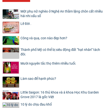
Một phụ nữ nghèo ở Nghệ An thầm lặng chôn cất nhiều
hài nhi xấu số
Lẽ Đời .
Công và quạ, con nào đẹp hơn?
Thành phố Mỹ có thể bị siêu động đất “hạt nhân” tách
đôi.
Mười nguyên tắc thọ thêm nhiều tuổi.
Làm sao để hạnh phúc?
Little Saigon: 16 thủ khoa và á khoa Học Khu Garden
Grove 2017 là gốc Việt
10 lý do chịu đau khổ