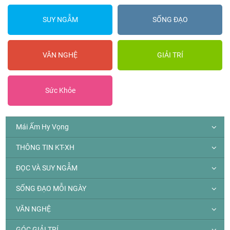
SUY NGẪM
SỐNG ĐẠO
VĂN NGHỆ
GIẢI TRÍ
Sức Khỏe
Mái Ấm Hy Vọng
THÔNG TIN KT-XH
ĐỌC VÀ SUY NGẪM
SỐNG ĐẠO MỖI NGÀY
VĂN NGHỆ
GÓC GIẢI TRÍ