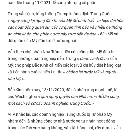
hạn đến tháng 11/2021 để sang nhượng cổ phần.
Trong sắc lệnh, tổng thống Trump khẳng định Trung Quốc
«
ngày càng lợi dụng đầu tư của Mỹ để phát triển và hiện đại hóa
các hoạt động quân sự, các cơ quan tình báo và nhiều hệ thống
an ninh khác, cho phép nước này trực tiếp đe dọa
» đến Mỹ và
đội quân của Mỹ đồn trú ở nước ngoài.
Vẫn theo chủ nhân Nhà Trắng, tiền của công dân Mỹ đầu tư
trong những doanh nghiệp nằm trong «
danh sách đen
» của
Mỹ, cho phép Bắc Kinh cải tiến các loại vũ khí hủy diệt hàng loạt
và tiến hành cuộc chiến tin tặc «
chống lại nước Mỹ và người
dân Mỹ
».
Bắc Kinh hôm nay, 13/11/2020, đã có phản ứng mạnh mẽ, tố
cáo Washington «
lạm dụng quyền hạn Nhà nước để tấn công
một cách vô cớ các doanh nghiệp Trung Quốc
. »
AFP nhắc lại, các doanh nghiệp Trung Quốc bị Tư pháp Mỹ
nhắm đến là những công ty nhà nước và tư nhân hoạt động
trong các lĩnh vực hàng không, vận tải hàng hải, xây dựng, viễn