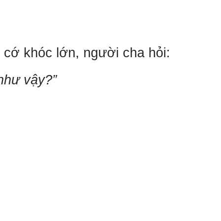
cớ khóc lớn, người cha hỏi:
như vậy?”