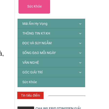
Sức Khỏe
Mái Ấm Hy Vọng
THÔNG TIN KT-XH
ĐỌC VÀ SUY NGẪM
à,
SỐNG ĐẠO MỖI NGÀY
VĂN NGHỆ
GÓC GIẢI TRÍ
Sức Khỏe
Tin tiêu điểm
CHA WILFRID STINISSEN GIẢI