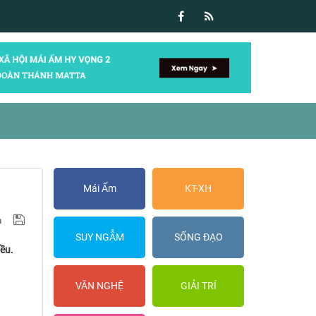
Mái Ấm
KT-XH
SUY NGẪM
SỐNG ĐẠO
iều.
VĂN NGHỆ
GIẢI TRÍ