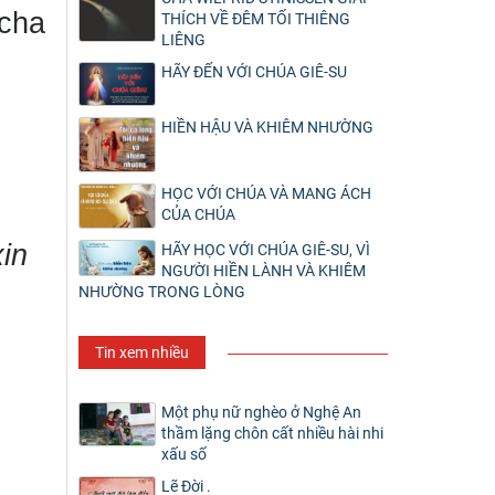
 cha
THÍCH VỀ ĐÊM TỐI THIÊNG
LIÊNG
HÃY ĐẾN VỚI CHÚA GIÊ-SU
HIỀN HẬU VÀ KHIÊM NHƯỜNG
HỌC VỚI CHÚA VÀ MANG ÁCH
CỦA CHÚA
xin
HÃY HỌC VỚI CHÚA GIÊ-SU, VÌ
NGƯỜI HIỀN LÀNH VÀ KHIÊM
NHƯỜNG TRONG LÒNG
Tin xem nhiều
Một phụ nữ nghèo ở Nghệ An
thầm lặng chôn cất nhiều hài nhi
xấu số
Lẽ Đời .