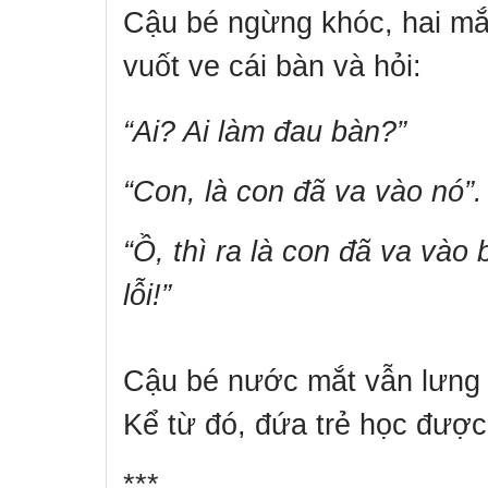
Cậu bé ngừng khóc, hai mắ
vuốt ve cái bàn và hỏi:
“Ai? Ai làm đau bàn?”
“Con, là con đã va vào nó”.
“Ồ, thì ra là con đã va vào
lỗi!”
Cậu bé nước mắt vẫn lưng t
Kể từ đó, đứa trẻ học đượ
***