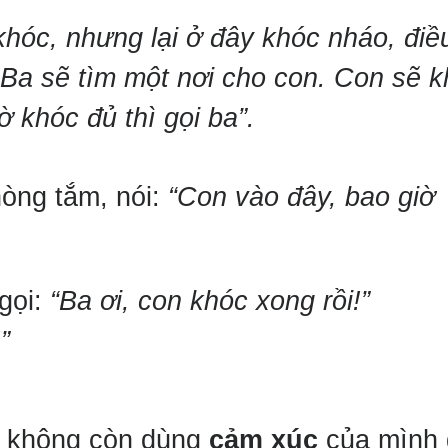
khóc, nhưng lại ở đây khóc nháo, điề
 Ba sẽ tìm một nơi cho con. Con sẽ 
ờ khóc đủ thì gọi ba”.
òng tắm, nói:
“Con vào đây, bao giờ
 gọi:
“Ba ơi, con khóc xong rồi!”
”
i, không còn dùng
cảm xúc
của mình 