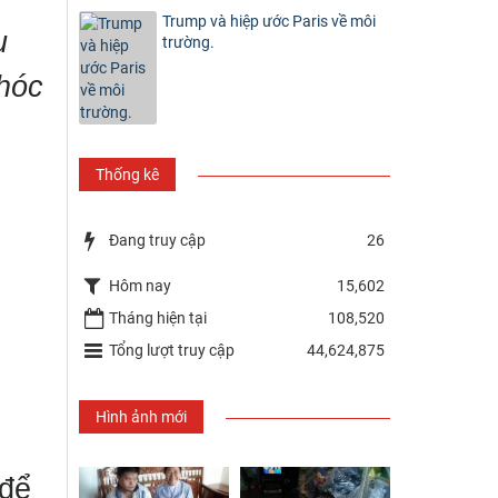
Trump và hiệp ước Paris về môi
u
trường.
khóc
Thống kê
Đang truy cập
26
Hôm nay
15,602
Tháng hiện tại
108,520
Tổng lượt truy cập
44,624,875
Hình ảnh mới
để