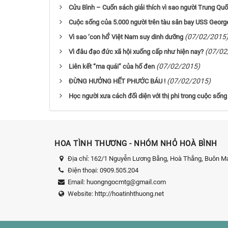
Cửu Bình – Cuốn sách giải thích vì sao người Trung Qu
Cuộc sống của 5.000 người trên tàu sân bay USS Geor
(07/02/2015
Vì sao ‘con hổ’ Việt Nam suy dinh dưỡng
(07/02
Vì đâu đạo đức xã hội xuống cấp như hiện nay?
(07/02/2015)
Liên kết “ma quái” của hố đen
(07/02/2015)
ĐỪNG HƯỞNG HẾT PHƯỚC BÁU !
Học người xưa cách đối diện với thị phi trong cuộc sống
HOA TÌNH THƯƠNG - NHÓM NHỎ HOÀ BÌNH
Địa chỉ:
162/1 Nguyễn Lương Bằng, Hoà Thắng, Buôn Ma
Điện thoại:
0909.505.204
Email:
huongngocmtg@gmail.com
Website:
http://hoatinhthuong.net