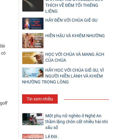
THÍCH VỀ ĐÊM TỐI THIÊNG
LIÊNG
HÃY ĐẾN VỚI CHÚA GIÊ-SU
HIỀN HẬU VÀ KHIÊM NHƯỜNG
dài
 có
HỌC VỚI CHÚA VÀ MANG ÁCH
CỦA CHÚA
HÃY HỌC VỚI CHÚA GIÊ-SU, VÌ
NGƯỜI HIỀN LÀNH VÀ KHIÊM
NHƯỜNG TRONG LÒNG
Tin xem nhiều
golf
Một phụ nữ nghèo ở Nghệ An
thầm lặng chôn cất nhiều hài nhi
xấu số
Lẽ Đời .