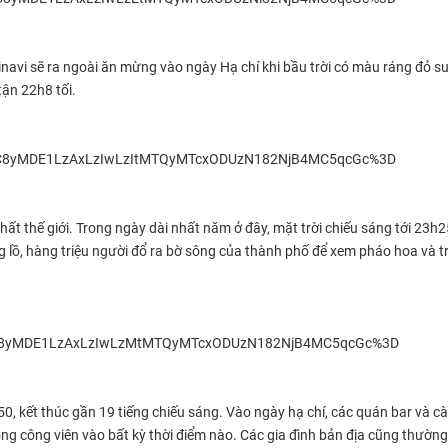
avi sẽ ra ngoài ăn mừng vào ngày Hạ chí khi bầu trời có màu ráng đỏ s
tận 22h8 tối.
nhất thế giới. Trong ngày dài nhất năm ở đây, mặt trời chiếu sáng tới 23h
g lồ, hàng triệu người đổ ra bờ sông của thành phố để xem pháo hoa và t
50, kết thúc gần 19 tiếng chiếu sáng. Vào ngày hạ chí, các quán bar và c
ong công viên vào bất kỳ thời điểm nào. Các gia đình bản địa cũng thườn