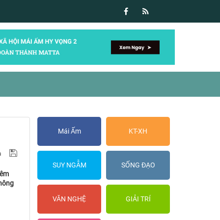
Mái Ấm
KT-XH
SUY NGẪM
SỐNG ĐẠO
Đêm
không
VĂN NGHỆ
GIẢI TRÍ