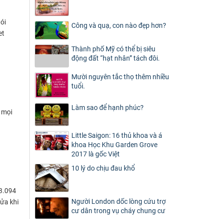
ói
Công và quạ, con nào đẹp hơn?
et
Thành phố Mỹ có thể bị siêu
động đất “hạt nhân” tách đôi.
Mười nguyên tắc thọ thêm nhiều
tuổi.
Làm sao để hạnh phúc?
 mọi
Little Saigon: 16 thủ khoa và á
khoa Học Khu Garden Grove
2017 là gốc Việt
10 lý do chịu đau khổ
 3.094
Người London dốc lòng cứu trợ
cửa khi
cư dân trong vụ cháy chung cư