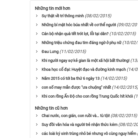
Những tin mới hơn
(08/02/2015)
Sự thật về trí thông minh
(09/02/20
Những bí mật hóc búa nhất về cơ thể người
(10/02/2015)
Cán bộ nhận quà tết trót lọt, lỗi tại dân?
(10/02/
Những triệu chứng đau tim đáng ngờ ở phụ nữ
(11/02/2015)
Đau Lưng
(13
Khi người ngay sợ kẻ gian là một xã hội bất thường!
(14/0
Khoa học cổ đại: Huyệt đạo và đường kinh mạch
(14/02/2015)
Năm 2015 có tới ba thứ 6 ngày 13
(14/02/2015
con số may mắn được "ưa chuộng" nhất
(
Khi con rồng Ấn Độ cho con rồng Trung Quốc hít khói
Những tin cũ hơn
(08/02/2015)
Chai nước, con gián, con ruồi và… tù tội!
(08/02/2
Suy đồi văn hóa và người trẻ nhận thức kém
các loài ký sinh trùng nhỏ bé nhưng vô cùng nguy hiểm