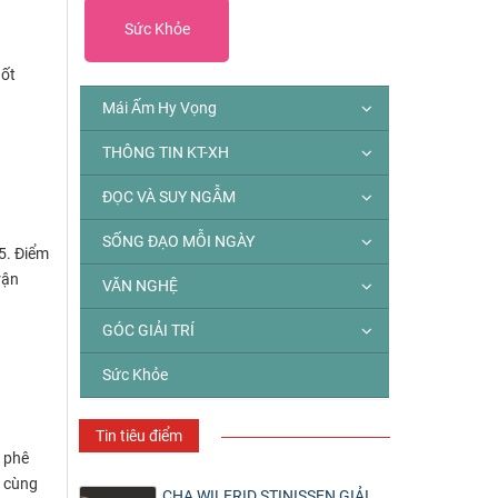
Sức Khỏe
uốt
Mái Ấm Hy Vọng
THÔNG TIN KT-XH
ĐỌC VÀ SUY NGẪM
SỐNG ĐẠO MỖI NGÀY
25. Điểm
rận
VĂN NGHỆ
GÓC GIẢI TRÍ
Sức Khỏe
Tin tiêu điểm
à phê
g cùng
CHA WILFRID STINISSEN GIẢI