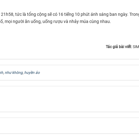
i 21h58, tức là tổng cộng sẽ có 16 tiếng 10 phút ánh sáng ban ngày. Tro
hố, mọi người ăn uống, uống rượu và nhảy múa cùng nhau.
Tác giả bài viết:
SI
nh
,
như không
,
huyền ảo