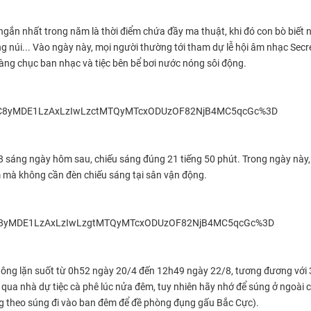
gắn nhất trong năm là thời điểm chứa đầy ma thuật, khi đó con bò biết n
ng núi... Vào ngày này, mọi người thường tới tham dự lễ hội âm nhạc Secr
hàng chục ban nhạc và tiệc bên bể bơi nước nóng sôi động.
48 sáng ngày hôm sau, chiếu sáng đúng 21 tiếng 50 phút. Trong ngày này,
 mà không cần đèn chiếu sáng tại sân vận động.
 không lặn suốt từ 0h52 ngày 20/4 đến 12h49 ngày 22/8, tương đương với
qua nhà dự tiệc cà phê lúc nửa đêm, tuy nhiên hãy nhớ để súng ở ngoài 
g theo súng đi vào ban đêm để đề phòng đụng gấu Bắc Cực).