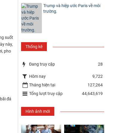
Trump và hiệp ước Paris về môi
trường.
ong suốt
ày này,
Thống kê
i, pho
Đang truy cập
28
Hôm nay
9,722
Tháng hiện tại
127,264
Tổng lượt truy cập
44,643,619
 bãi đá
Hình ảnh mới