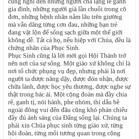
cũng nghĩ đến những người cha lặng lẽ gánh
gia đình, những người già lần chuỗi trong cô
đơn, những bệnh nhân nằm lâu trên giường
mà vẫn dâng từng cơn đau, những bạn trẻ
đang vật lộn để sống sạch giữa một thế giới
không dễ. Tất cả họ, nếu hiệp với Chúa, đều là
chứng nhân của Phục Sinh.
Phục Sinh cũng là lời mời gọi Hội Thánh trở
nên nơi của sự sống. Một giáo xứ không chỉ là
nơi tổ chức phụng vụ đẹp, nhưng phải là nơi
người ta được nâng dậy, được đón nhận, được
chữa lành, được học yêu thương, được nghe sự
thật trong bác ái. Một cộng đoàn mà đầy chia
rẽ, ganh tị, nói hành, phe nhóm, thì dẫu bề
ngoài đông vui đến đâu cũng khó phản chiếu
đầy đủ ánh sáng của Đấng sống lại. Chúng ta
phải xin Chúa phục sinh từng giáo xứ, từng
hội đoàn, từng mối tương quan trong cộng