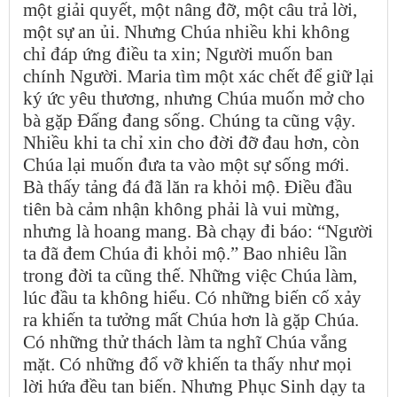
một giải quyết, một nâng đỡ, một câu trả lời,
một sự an ủi. Nhưng Chúa nhiều khi không
chỉ đáp ứng điều ta xin; Người muốn ban
chính Người. Maria tìm một xác chết để giữ lại
ký ức yêu thương, nhưng Chúa muốn mở cho
bà gặp Đấng đang sống. Chúng ta cũng vậy.
Nhiều khi ta chỉ xin cho đời đỡ đau hơn, còn
Chúa lại muốn đưa ta vào một sự sống mới.
Bà thấy tảng đá đã lăn ra khỏi mộ. Điều đầu
tiên bà cảm nhận không phải là vui mừng,
nhưng là hoang mang. Bà chạy đi báo: “Người
ta đã đem Chúa đi khỏi mộ.” Bao nhiêu lần
trong đời ta cũng thế. Những việc Chúa làm,
lúc đầu ta không hiểu. Có những biến cố xảy
ra khiến ta tưởng mất Chúa hơn là gặp Chúa.
Có những thử thách làm ta nghĩ Chúa vắng
mặt. Có những đổ vỡ khiến ta thấy như mọi
lời hứa đều tan biến. Nhưng Phục Sinh dạy ta