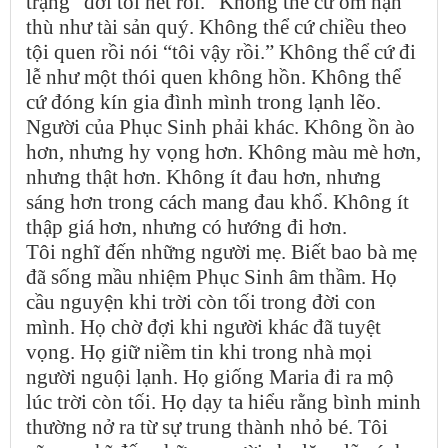
trạng “đời tôi hết rồi.” Không thể cứ ôm hận
thù như tài sản quý. Không thể cứ chiều theo
tội quen rồi nói “tôi vậy rồi.” Không thể cứ đi
lễ như một thói quen không hồn. Không thể
cứ đóng kín gia đình mình trong lạnh lẽo.
Người của Phục Sinh phải khác. Không ồn ào
hơn, nhưng hy vọng hơn. Không màu mè hơn,
nhưng thật hơn. Không ít đau hơn, nhưng
sáng hơn trong cách mang đau khổ. Không ít
thập giá hơn, nhưng có hướng đi hơn.
Tôi nghĩ đến những người mẹ. Biết bao bà mẹ
đã sống mầu nhiệm Phục Sinh âm thầm. Họ
cầu nguyện khi trời còn tối trong đời con
mình. Họ chờ đợi khi người khác đã tuyệt
vọng. Họ giữ niềm tin khi trong nhà mọi
người nguội lạnh. Họ giống Maria đi ra mộ
lúc trời còn tối. Họ dạy ta hiểu rằng bình minh
thường nở ra từ sự trung thành nhỏ bé. Tôi