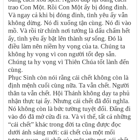
trao Con Một. Rồi Con Một ấy bị đóng đinh.
Và ngay cả khi bị đóng đinh, tình yêu ấy vẫn
không dừng. Nó đi xuống tận cùng. Nó đi vào
mồ. Và rồi từ chính nơi tưởng là dấu chấm hết
ấy, tình yêu ấy bật lên thành sự sống. Đó là
điều làm nên niềm hy vọng của ta. Chúng ta
không hy vọng vì con người tốt đẹp sẵn.
Chúng ta hy vọng vì Thiên Chúa tốt lành đến
cùng.
Phục Sinh còn nói rằng cái chết không còn là
định mệnh cuối cùng nữa. Ta vẫn chết. Người
thân ta vẫn chết. Hội Thánh không dạy ta phủ
nhận thực tại ấy. Nhưng cái chết đã đổi nghĩa.
Nó không còn là bức tường tuyệt đối. Đấng đi
vào đó đã mở cửa đi ra. Và vì thế, tất cả những
“cái chết” khác trong đời ta cũng được đọc
dưới ánh sáng mới: cái chết của một mối
tương quan, cái chết của một ước mơ, cái chết