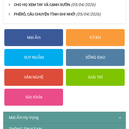
(05/04/2026)
CHO HỌ XEM TAY VÀ CẠNH SƯỜN
(05/04/2026)
PHÊRÔ, CÂU CHUYỆN TÌNH GHI NHỚ!
Mái Ấm
KT-XH
SUY NGẪM
SỐNG ĐẠO
VĂN NGHỆ
GIẢI TRÍ
Sức Khỏe
Mái Ấm Hy Vọng
THÔNG TIN KT-XH