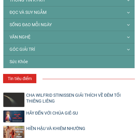
ĐỌC VÀ SUY NGẪM
SỐNG ĐẠO MỖI NGÀY
VĂN NGHỆ
GÓC GIẢI TRÍ
Sức Khỏe
Tin tiêu điểm
CHA WILFRID STINISSEN GIẢI THÍCH VỀ ĐÊM TỐI
THIÊNG LIÊNG
HÃY ĐẾN VỚI CHÚA GIÊ-SU
HIỀN HẬU VÀ KHIÊM NHƯỜNG