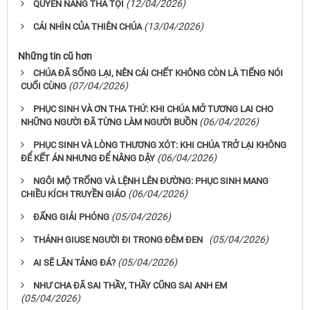
(12/04/2026)
QUYỀN NĂNG THA TỘI
(13/04/2026)
CÁI NHÌN CỦA THIÊN CHÚA
Những tin cũ hơn
CHÚA ĐÃ SỐNG LẠI, NÊN CÁI CHẾT KHÔNG CÒN LÀ TIẾNG NÓI
(07/04/2026)
CUỐI CÙNG
PHỤC SINH VÀ ƠN THA THỨ: KHI CHÚA MỞ TƯƠNG LAI CHO
(06/04/2026)
NHỮNG NGƯỜI ĐÃ TỪNG LÀM NGƯỜI BUỒN
PHỤC SINH VÀ LÒNG THƯƠNG XÓT: KHI CHÚA TRỞ LẠI KHÔNG
(06/04/2026)
ĐỂ KẾT ÁN NHƯNG ĐỂ NÂNG DẬY
NGÔI MỘ TRỐNG VÀ LỆNH LÊN ĐƯỜNG: PHỤC SINH MANG
(06/04/2026)
CHIỀU KÍCH TRUYỀN GIÁO
(05/04/2026)
ĐẤNG GIẢI PHÓNG
(05/04/2026)
THÁNH GIUSE NGƯỜI ĐI TRONG ĐÊM ĐEN
(05/04/2026)
AI SẼ LĂN TẢNG ĐÁ?
NHƯ CHA ĐÃ SAI THẦY, THẦY CŨNG SAI ANH EM
(05/04/2026)