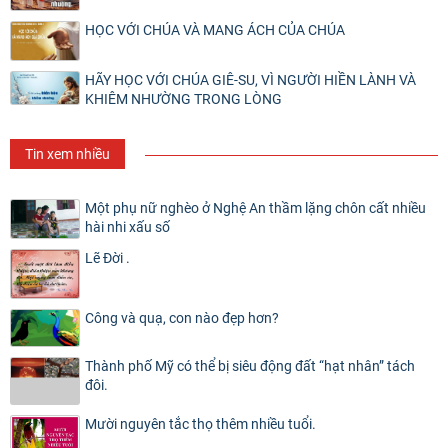
HỌC VỚI CHÚA VÀ MANG ÁCH CỦA CHÚA
HÃY HỌC VỚI CHÚA GIÊ-SU, VÌ NGƯỜI HIỀN LÀNH VÀ
KHIÊM NHƯỜNG TRONG LÒNG
Tin xem nhiều
Một phụ nữ nghèo ở Nghệ An thầm lặng chôn cất nhiều
hài nhi xấu số
Lẽ Đời .
Công và quạ, con nào đẹp hơn?
Thành phố Mỹ có thể bị siêu động đất “hạt nhân” tách
đôi.
Mười nguyên tắc thọ thêm nhiều tuổi.