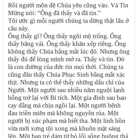
Rồi người môn đệ Chúa yêu cũng vào. Và Tin
Mừng nói: “Ông đã thấy và đã tin.”
Tôi ước gì mỗi người chúng ta dừng thật lâu ở
câu này.
Ông thấy gì? Ông thấy ngôi mộ trống. Ông
thấy băng vải. Ông thấy khăn xếp riêng. Ông
không thấy Chúa bằng mắt lúc đó. Nhưng ông
thấy đủ để lòng mình mở ra. Thấy và tin. Đó
là con đường của đức tin mọi thời. Chúng ta
cũng đâu thấy Chúa Phục Sinh bằng mắt xác
thịt. Nhưng ta có thể thấy những dấu chỉ của
Người. Một người sau nhiều năm nguội lạnh
bỗng trở lại với Bí tích. Một gia đình sau bao
cay đắng mà chịu ngồi lại. Một người bệnh
đau triền miên mà không nguyền rủa. Một
người bị xúc phạm mà biết tha. Một linh hồn
vừa mới xưng tội xong mà khuôn mặt sáng
lên. Một bạn trẻ dám từ bỏ lối sống buông thả