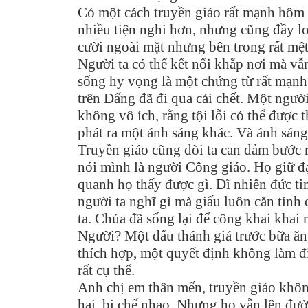
Có một cách truyền giáo rất mạnh hôm n
nhiều tiện nghi hơn, nhưng cũng đầy lo
cười ngoài mặt nhưng bên trong rất mệ
Người ta có thể kết nối khắp nơi mà vẫ
sống hy vọng là một chứng từ rất mạnh
trên Đấng đã đi qua cái chết. Một ngườ
không vô ích, rằng tội lỗi có thể được t
phát ra một ánh sáng khác. Và ánh sáng 
Truyền giáo cũng đòi ta can đảm bước r
nói mình là người Công giáo. Họ giữ đ
quanh họ thấy được gì. Dĩ nhiên đức t
người ta nghĩ gì mà giấu luôn căn tính
ta. Chúa đã sống lại để công khai khai 
Người? Một dấu thánh giá trước bữa ăn, 
thích hợp, một quyết định không làm điề
rất cụ thể.
Anh chị em thân mến, truyền giáo khôn
hại, bị chế nhạo. Nhưng họ vẫn lên đườ