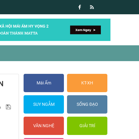
N
Mái Ấm
KT-XH
SUY NGẪM
SỐNG ĐẠO
VĂN NGHỆ
GIẢI TRÍ