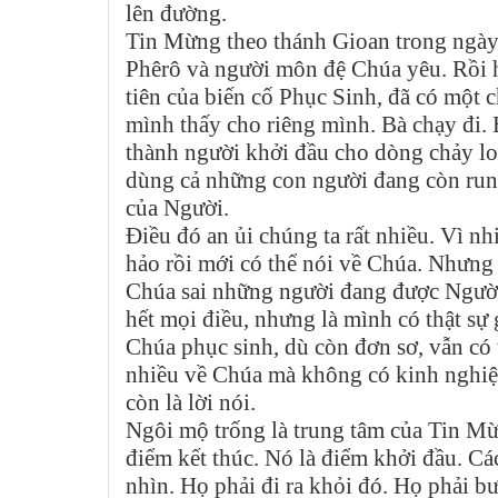
lên đường.
Tin Mừng theo thánh Gioan trong ngày 
Phêrô và người môn đệ Chúa yêu. Rồi 
tiên của biến cố Phục Sinh, đã có một 
mình thấy cho riêng mình. Bà chạy đi. B
thành người khởi đầu cho dòng chảy loa
dùng cả những con người đang còn run r
của Người.
Điều đó an ủi chúng ta rất nhiều. Vì nhi
hảo rồi mới có thể nói về Chúa. Nhưng
Chúa sai những người đang được Người
hết mọi điều, nhưng là mình có thật s
Chúa phục sinh, dù còn đơn sơ, vẫn có 
nhiều về Chúa mà không có kinh nghiệm
còn là lời nói.
Ngôi mộ trống là trung tâm của Tin M
điểm kết thúc. Nó là điểm khởi đầu. 
nhìn. Họ phải đi ra khỏi đó. Họ phải b