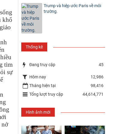
Trump và hiệp ước Paris về môi
 sống
trường.
u khổ
 giáo
ánh
Thống kê
ền
nhiều
g tìm
Đang truy cập
45
ỏi sự
Hôm nay
12,986
hế
Tháng hiện tại
98,416
in
Tổng lượt truy cập
44,614,771
ống
hông
Hình ảnh mới
mới
i nở