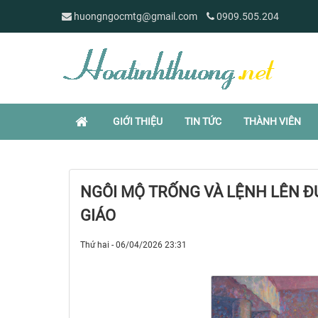
huongngocmtg@gmail.com
0909.505.204
GIỚI THIỆU
TIN TỨC
THÀNH VIÊN
NGÔI MỘ TRỐNG VÀ LỆNH LÊN Đ
GIÁO
Thứ hai - 06/04/2026 23:31