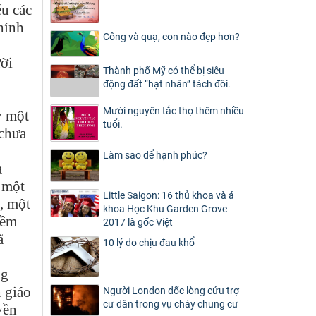
ếu các
hính
Công và quạ, con nào đẹp hơn?
ười
Thành phố Mỹ có thể bị siêu
động đất “hạt nhân” tách đôi.
Mười nguyên tắc thọ thêm nhiều
y một
tuổi.
 chưa
Làm sao để hạnh phúc?
a
g một
Little Saigon: 16 thủ khoa và á
t, một
khoa Học Khu Garden Grove
iềm
2017 là gốc Việt
ã
10 lý do chịu đau khổ
ng
n giáo
Người London dốc lòng cứu trợ
cư dân trong vụ cháy chung cư
yền