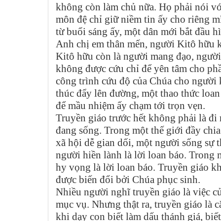
không còn làm chủ nữa. Họ phải nói vớ
môn đệ chỉ giữ niềm tin ấy cho riêng m
từ buổi sáng ấy, một dân mới bắt đầu h
Anh chị em thân mến, người Kitô hữu k
Kitô hữu còn là người mang đạo, ngườ
không được cứu chỉ để yên tâm cho phầ
công trình cứu độ của Chúa cho người
thúc đẩy lên đường, một thao thức loan 
để mầu nhiệm ấy chạm tới trọn vẹn.
Truyền giáo trước hết không phải là đi
đang sống. Trong một thế giới đầy chia
xã hội dễ gian dối, một người sống sự t
người hiền lành là lời loan báo. Trong
hy vọng là lời loan báo. Truyền giáo 
được biến đổi bởi Chúa phục sinh.
Nhiều người nghĩ truyền giáo là việc củ
mục vụ. Nhưng thật ra, truyền giáo là 
khi dạy con biết làm dấu thánh giá, biế