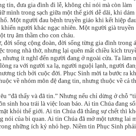
ng tín, đưa gia đình đi lễ, không chỉ nói mà còn làm
iữ mình trong sạch giữa một thế giới dễ dãi, khi dám
 hổ. Một người đau bệnh truyền giáo khi kết hiệp đa
 khiến người khác ngạc nhiên. Một người già truyền
cột trụ âm thầm cho con cháu.
ứ, đời sống cộng đoàn, đời sống từng gia đình trong 
iệc trong nhà thờ, nhưng lại quên mất chiều kích truy
, nhưng ít nghĩ đến người đang ở ngoài cửa. Ta làm 
lòng ra với người xa lạ, người nguội lạnh, người đan
hương tích bởi cuộc đời. Phục Sinh mời ta bước ra kh
thuộc về nhóm môn đệ đang tin, nhưng thuộc về cả t
 “đã thấy và đã tin.” Nhưng nếu chỉ dừng ở chỗ “t
ôn sinh hoa trái là việc loan báo. Ai tin Chúa đang s
ặt khỏi thế giới. Ai tin Chúa đã thắng sự chết thì k
ng nói của bi quan. Ai tin Chúa đã mở một tương lai 
trong những ích kỷ nhỏ hẹp. Niềm tin Phục Sinh phả