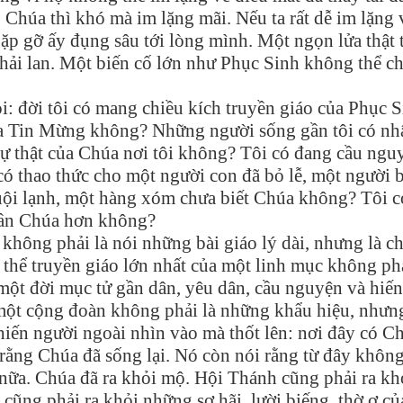
ặp Chúa thì khó mà im lặng mãi. Nếu ta rất dễ im lặng 
gặp gỡ ấy đụng sâu tới lòng mình. Một ngọn lửa thật 
phải lan. Một biến cố lớn như Phục Sinh không thể ch
: đời tôi có mang chiều kích truyền giáo của Phục 
t ra Tin Mừng không? Những người sống gần tôi có nh
sự thật của Chúa nơi tôi không? Tôi có đang cầu ngu
 thao thức cho một người con đã bỏ lễ, một người 
ội lạnh, một hàng xóm chưa biết Chúa không? Tôi c
 gần Chúa hơn không?
 không phải là nói những bài giáo lý dài, nhưng là c
 thể truyền giáo lớn nhất của một linh mục không phả
một đời mục tử gần dân, yêu dân, cầu nguyện và hiến
 một cộng đoàn không phải là những khẩu hiệu, nhưng
khiến người ngoài nhìn vào mà thốt lên: nơi đây có C
ằng Chúa đã sống lại. Nó còn nói rằng từ đây không
nữa. Chúa đã ra khỏi mộ. Hội Thánh cũng phải ra kh
cũng phải ra khỏi những sợ hãi, lười biếng, thờ ơ củ