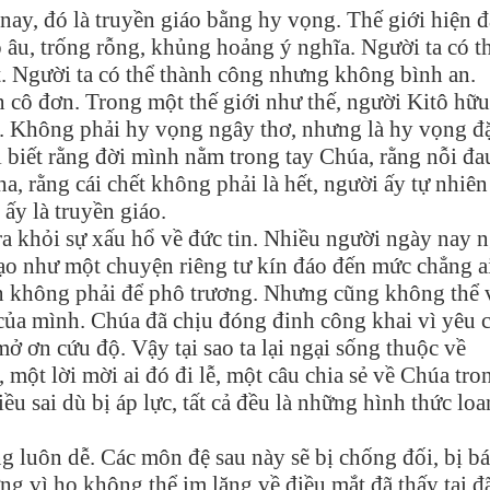
ay, đó là truyền giáo bằng hy vọng. Thế giới hiện đ
 âu, trống rỗng, khủng hoảng ý nghĩa. Người ta có t
t. Người ta có thể thành công nhưng không bình an.
n cô đơn. Trong một thế giới như thế, người Kitô hữu
. Không phải hy vọng ngây thơ, nhưng là hy vọng đ
i biết rằng đời mình nằm trong tay Chúa, rằng nỗi đa
ha, rằng cái chết không phải là hết, người ấy tự nhiên
ấy là truyền giáo.
a khỏi sự xấu hổ về đức tin. Nhiều người ngày nay n
ạo như một chuyện riêng tư kín đáo đến mức chẳng a
in không phải để phô trương. Nhưng cũng không thể 
 của mình. Chúa đã chịu đóng đinh công khai vì yêu
mở ơn cứu độ. Vậy tại sao ta lại ngại sống thuộc về
một lời mời ai đó đi lễ, một câu chia sẻ về Chúa tro
u sai dù bị áp lực, tất cả đều là những hình thức lo
g luôn dễ. Các môn đệ sau này sẽ bị chống đối, bị b
ng vì họ không thể im lặng về điều mắt đã thấy tai đ