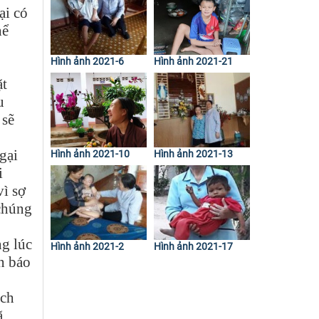
ại có
hể
Hình ảnh 2021-6
Hình ảnh 2021-21
ặt
u
 sẽ
gại
Hình ảnh 2021-10
Hình ảnh 2021-13
i
vì sợ
 chúng
ng lúc
Hình ảnh 2021-2
Hình ảnh 2021-17
an báo
ách
ã