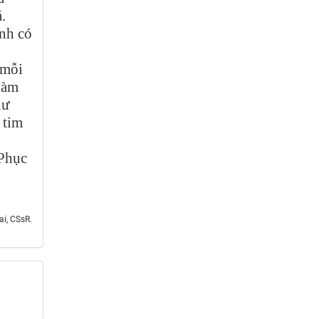
.
nh có
 mỗi
làm
hư
 tim
 Phục
i, CSsR.