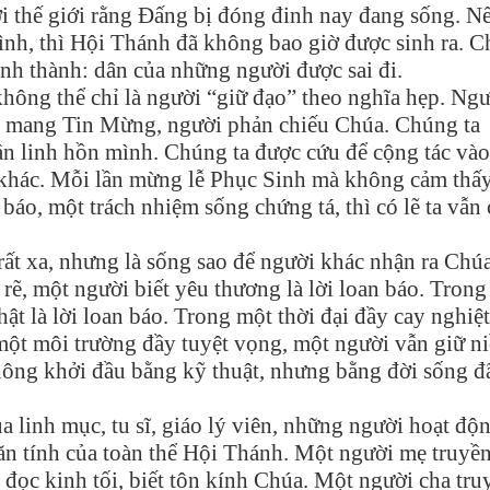
i thế giới rằng Đấng bị đóng đinh nay đang sống. N
ình, thì Hội Thánh đã không bao giờ được sinh ra. C
ình thành: dân của những người được sai đi.
hông thể chỉ là người “giữ đạo” theo nghĩa hẹp. Ng
i mang Tin Mừng, người phản chiếu Chúa. Chúng ta
n linh hồn mình. Chúng ta được cứu để cộng tác vào
 khác. Mỗi lần mừng lễ Phục Sinh mà không cảm thấ
báo, một trách nhiệm sống chứng tá, thì có lẽ ta vẫn
 rất xa, nhưng là sống sao để người khác nhận ra Chú
 rẽ, một người biết yêu thương là lời loan báo. Tron
hật là lời loan báo. Trong một thời đại đầy cay nghiệ
 một môi trường đầy tuyệt vọng, một người vẫn giữ n
không khởi đầu bằng kỹ thuật, nhưng bằng đời sống đ
a linh mục, tu sĩ, giáo lý viên, những người hoạt độ
căn tính của toàn thể Hội Thánh. Một người mẹ truyề
t đọc kinh tối, biết tôn kính Chúa. Một người cha tru