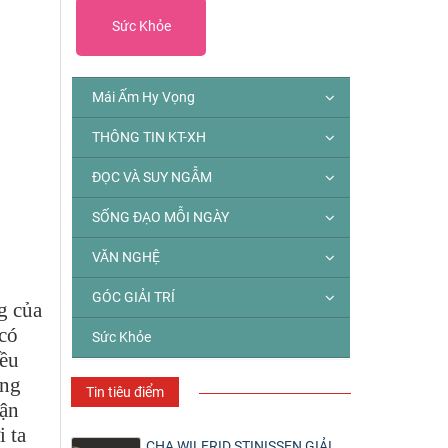
Sức Khỏe
Mái Ấm Hy Vọng
THÔNG TIN KT-XH
ĐỌC VÀ SUY NGẪM
SỐNG ĐẠO MỖI NGÀY
VĂN NGHỆ
GÓC GIẢI TRÍ
g của
 có
Sức Khỏe
iều
ống
Tin tiêu điểm
tận
i ta
CHA WILFRID STINISSEN GIẢI