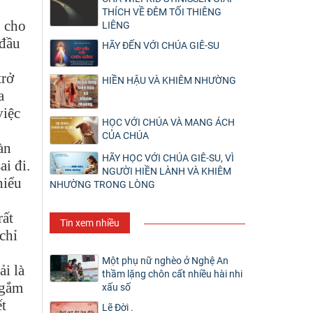
THÍCH VỀ ĐÊM TỐI THIÊNG
n cho
LIÊNG
 đầu
HÃY ĐẾN VỚI CHÚA GIÊ-SU
trở
HIỀN HẬU VÀ KHIÊM NHƯỜNG
a
việc
HỌC VỚI CHÚA VÀ MANG ÁCH
CỦA CHÚA
àn
HÃY HỌC VỚI CHÚA GIÊ-SU, VÌ
i đi.
NGƯỜI HIỀN LÀNH VÀ KHIÊM
hiểu
NHƯỜNG TRONG LÒNG
rất
Tin xem nhiều
chỉ
Một phụ nữ nghèo ở Nghệ An
i là
thầm lặng chôn cất nhiều hài nhi
ngắm
xấu số
ết
Lẽ Đời .