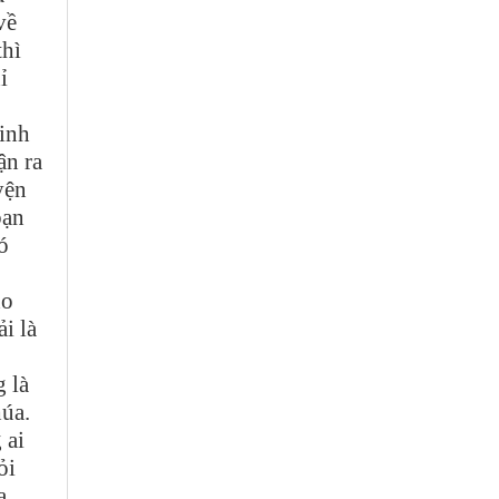
về
thì
ỉ
Sinh
ận ra
yện
bạn
ó
ho
i là
 là
húa.
 ai
ỏi
a