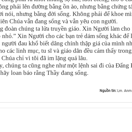
ông phải lên đường bằng ồn ào, nhưng bằng chứng tá
ời nói, nhưng bằng đời sống. Không phải để khoe mì
Thiên Chúa vẫn đang sống và vẫn yêu con người.
g đoàn chúng ta lửa truyền giáo. Xin Người làm cho
o nhỏ.” Xin Người cho các bạn trẻ dám sống khác để 
người đau khổ biết dâng chính thập giá của mình n
o các linh mục, tu sĩ và giáo dân đều cảm thấy trong
Chúa chỉ vì tôi đã im lặng quá lâu.
ay, chúng ta cũng nghe như một lệnh sai đi của Đấng
, hãy loan báo rằng Thầy đang sống.
Nguồn tin:
Lm. Anma