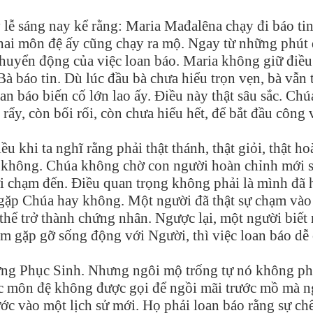
lễ sáng nay kể rằng: Maria Mađalêna chạy đi báo ti
hai môn đệ ấy cũng chạy ra mộ. Ngay từ những phút
chuyển động của việc loan báo. Maria không giữ điều
à báo tin. Dù lúc đầu bà chưa hiểu trọn vẹn, bà vẫn 
n báo biến cố lớn lao ấy. Điều này thật sâu sắc. Chú
ẩy, còn bối rối, còn chưa hiểu hết, để bắt đầu công 
ều khi ta nghĩ rằng phải thật thánh, thật giỏi, thật ho
 không. Chúa không chờ con người hoàn chỉnh mới sa
 chạm đến. Điều quan trọng không phải là mình đã 
ự gặp Chúa hay không. Một người đã thật sự chạm vào
thể trở thành chứng nhân. Ngược lại, một người biết 
 gặp gỡ sống động với Người, thì việc loan báo dễ 
ừng Phục Sinh. Nhưng ngôi mộ trống tự nó không phả
Các môn đệ không được gọi để ngồi mãi trước mồ mà 
ước vào một lịch sử mới. Họ phải loan báo rằng sự ch