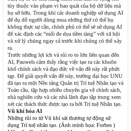
tùy thuộc vào phạm vi bao quát của bộ dữ liệu mà
họ sở hữu. Trong khi các doanh nghiệp sử dụng AI
để dụ dỗ người dùng mua những thứ có thể họ
không thực sự cần, chính phủ có thể sẽ sử dụng AI
để xác định các “mối đe dọa tiềm tàng” với xã hội
và xử lý chúng ngay cả trước khi chúng có thể xảy
ra.
Trước những lợi ích và rủi ro to lớn liên quan đến
AI, Pauwels cảm thấy rằng việc tạo ra các khuôn
khổ chính sách và đạo đức về vấn đề này rất phức
tạp. Để giải quyết vấn đề này, trường đại học UNU
đã tạo ra một Nền tảng Quản trị Trí tuệ Nhân tạo và
Toàn cầu, tập hợp nhiều chuyên gia về chính sách,
nhà nghiên cứu và các nhà lãnh đạo tập trung xem
xét các thách thức được tạo ra bởi Trí tuệ Nhân tạo.
Vũ khí hóa AI
Những rủi ro từ Vũ khí sát thương tự động sử
dụng Trí tuệ nhân tạo. (Ảnh minh họa: Forbes )