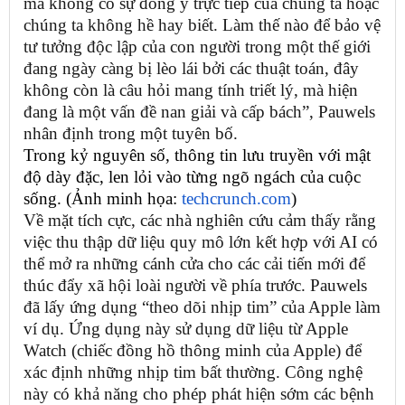
mà không có sự đồng ý trực tiếp của chúng ta hoặc
chúng ta không hề hay biết. Làm thế nào để bảo vệ
tư tưởng độc lập của con người trong một thế giới
đang ngày càng bị lèo lái bởi các thuật toán, đây
không còn là câu hỏi mang tính triết lý, mà hiện
đang là một vấn đề nan giải và cấp bách”, Pauwels
nhân định trong một tuyên bố.
Trong kỷ nguyên số, thông tin lưu truyền với mật
độ dày đặc, len lỏi vào từng ngõ ngách của cuộc
sống. (Ảnh minh họa:
techcrunch.com
)
Về mặt tích cực, các nhà nghiên cứu cảm thấy rằng
việc thu thập dữ liệu quy mô lớn kết hợp với AI có
thể mở ra những cánh cửa cho các cải tiến mới để
thúc đẩy xã hội loài người về phía trước. Pauwels
đã lấy ứng dụng “theo dõi nhịp tim” của Apple làm
ví dụ. Ứng dụng này sử dụng dữ liệu từ Apple
Watch (chiếc đồng hồ thông minh của Apple) để
xác định những nhịp tim bất thường. Công nghệ
này có khả năng cho phép phát hiện sớm các bệnh