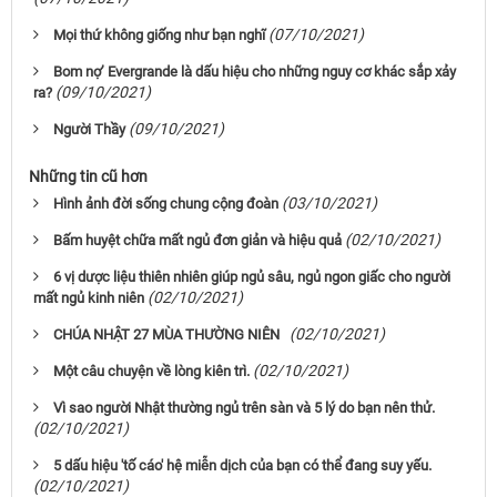
(07/10/2021)
Mọi thứ không giống như bạn nghĩ
Bom nợ’ Evergrande là dấu hiệu cho những nguy cơ khác sắp xảy
(09/10/2021)
ra?
(09/10/2021)
Người Thầy
Những tin cũ hơn
(03/10/2021)
Hình ảnh đời sống chung cộng đoàn
(02/10/2021)
Bấm huyệt chữa mất ngủ đơn giản và hiệu quả
6 vị dược liệu thiên nhiên giúp ngủ sâu, ngủ ngon giấc cho người
(02/10/2021)
mất ngủ kinh niên
(02/10/2021)
CHÚA NHẬT 27 MÙA THƯỜNG NIÊN
(02/10/2021)
Một câu chuyện về lòng kiên trì.
Vì sao người Nhật thường ngủ trên sàn và 5 lý do bạn nên thử.
(02/10/2021)
5 dấu hiệu 'tố cáo' hệ miễn dịch của bạn có thể đang suy yếu.
(02/10/2021)