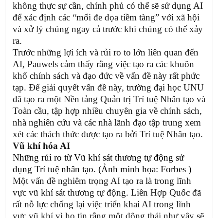
không thực sự cần, chính phủ có thể sẽ sử dụng AI
để xác định các “mối đe dọa tiềm tàng” với xã hội
và xử lý chúng ngay cả trước khi chúng có thể xảy
ra.
Trước những lợi ích và rủi ro to lớn liên quan đến
AI, Pauwels cảm thấy rằng việc tạo ra các khuôn
khổ chính sách và đạo đức về vấn đề này rất phức
tạp. Để giải quyết vấn đề này, trường đại học UNU
đã tạo ra một Nền tảng Quản trị Trí tuệ Nhân tạo và
Toàn cầu, tập hợp nhiều chuyên gia về chính sách,
nhà nghiên cứu và các nhà lãnh đạo tập trung xem
xét các thách thức được tạo ra bởi Trí tuệ Nhân tạo.
Vũ khí hóa AI
Những rủi ro từ Vũ khí sát thương tự động sử
dụng Trí tuệ nhân tạo. (Ảnh minh họa: Forbes )
Một vấn đề nghiêm trọng AI tạo ra là trong lĩnh
vực vũ khí sát thương tự động. Liên Hợp Quốc đã
rất nỗ lực chống lại việc triển khai AI trong lĩnh
vực vũ khí vì họ tin rằng một động thái như vậy sẽ