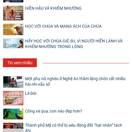
HIỀN HẬU VÀ KHIÊM NHƯỜNG
HỌC VỚI CHÚA VÀ MANG ÁCH CỦA CHÚA
HÃY HỌC VỚI CHÚA GIÊ-SU, VÌ NGƯỜI HIỀN LÀNH VÀ
KHIÊM NHƯỜNG TRONG LÒNG
Tin xem nhiều
Một phụ nữ nghèo ở Nghệ An thầm lặng chôn cất nhiều
hài nhi xấu số
Lẽ Đời .
Công và quạ, con nào đẹp hơn?
Thành phố Mỹ có thể bị siêu động đất “hạt nhân” tách
đôi.