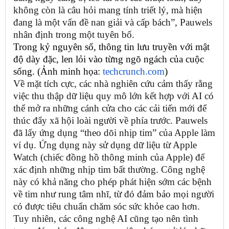
không còn là câu hỏi mang tính triết lý, mà hiện
đang là một vấn đề nan giải và cấp bách”, Pauwels
nhân định trong một tuyên bố.
Trong kỷ nguyên số, thông tin lưu truyền với mật
độ dày đặc, len lỏi vào từng ngõ ngách của cuộc
sống. (Ảnh minh họa:
techcrunch.com
)
Về mặt tích cực, các nhà nghiên cứu cảm thấy rằng
việc thu thập dữ liệu quy mô lớn kết hợp với AI có
thể mở ra những cánh cửa cho các cải tiến mới để
thúc đẩy xã hội loài người về phía trước. Pauwels
đã lấy ứng dụng “theo dõi nhịp tim” của Apple làm
ví dụ. Ứng dụng này sử dụng dữ liệu từ Apple
Watch (chiếc đồng hồ thông minh của Apple) để
xác định những nhịp tim bất thường. Công nghệ
này có khả năng cho phép phát hiện sớm các bệnh
về tim như rung tâm nhĩ, từ đó đảm bảo mọi người
có được tiêu chuẩn chăm sóc sức khỏe cao hơn.
Tuy nhiên, các công nghệ AI cũng tạo nên tình