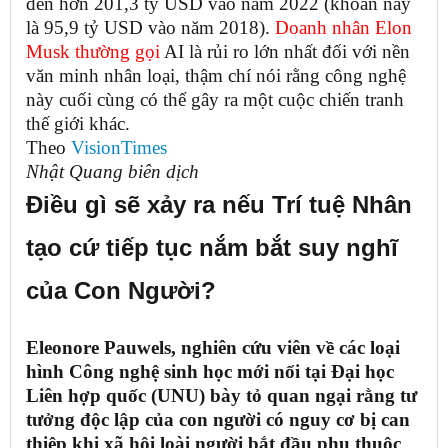
đến hơn 201,3 tỷ USD vào năm 2022 (khoản này
là 95,9 tỷ USD vào năm 2018).
Doanh nhân Elon
Musk thường gọi
AI là rủi ro lớn nhất đối với nền
văn minh nhân loại, thậm chí nói rằng công nghệ
này cuối cùng có thể gây ra một cuộc chiến tranh
thế giới khác.
Theo
VisionTimes
Nhật Quang biên dịch
Điều gì sẽ xảy ra nếu Trí tuệ Nhân
tạo cứ tiếp tục nắm bắt suy nghĩ
của Con Người?
Eleonore Pauwels, nghiên cứu viên về các loại
hình Công nghệ sinh học mới nổi tại Đại học
Liên hợp quốc (UNU) bày tỏ quan ngại rằng tư
tưởng độc lập của con người có nguy cơ bị can
thiệp khi xã hội loài người bắt đầu phụ thuộc