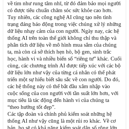
về tim như rung tâm nhĩ, từ đó đảm bảo mọi người
có được tiêu chuẩn chăm sóc sức khỏe cao hơn.
Tuy nhiên, các công nghệ AI cũng tạo nên tình
trạng đáng báo động trong việc chúng xử lý những
dữ liệu nhạy cảm của con người. Ngày nay, các hệ
thống AI trên toàn thế giới không chỉ thu thập và
phân tích dữ liệu về mô hình mua sắm của chúng
ta, mà còn cả sở thích hẹn hò, bộ gen, sinh trắc
học, hành vi và nhiều biến số “riêng tư” khác. Cuối
cùng, các chương trình AI được tiếp xúc với các bộ
dữ liệu lớn như vậy của từng cá nhân có thể phát
triển một sự hiểu biết sâu sắc về con người. Do đó,
các hệ thống này có thể bắt đầu xâm nhập vào
cuộc sống của con người với tần suất lớn hơn, với
mục tiêu là tác động đến hành vi của chúng ta
“theo hướng tốt đẹp”.
Các tập đoàn và chính phủ kiểm soát những hệ
thống AI như vậy cũng là một rủi ro khác. Về cơ
bản, họ sẽ có khả năng kiểm soát dân số rộng lớn