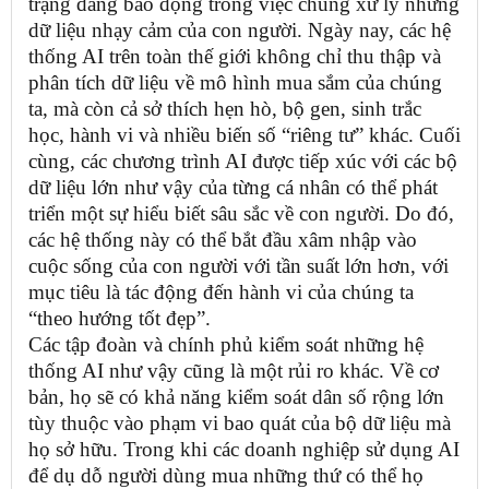
trạng đáng báo động trong việc chúng xử lý những
dữ liệu nhạy cảm của con người. Ngày nay, các hệ
thống AI trên toàn thế giới không chỉ thu thập và
phân tích dữ liệu về mô hình mua sắm của chúng
ta, mà còn cả sở thích hẹn hò, bộ gen, sinh trắc
học, hành vi và nhiều biến số “riêng tư” khác. Cuối
cùng, các chương trình AI được tiếp xúc với các bộ
dữ liệu lớn như vậy của từng cá nhân có thể phát
triển một sự hiểu biết sâu sắc về con người. Do đó,
các hệ thống này có thể bắt đầu xâm nhập vào
cuộc sống của con người với tần suất lớn hơn, với
mục tiêu là tác động đến hành vi của chúng ta
“theo hướng tốt đẹp”.
Các tập đoàn và chính phủ kiểm soát những hệ
thống AI như vậy cũng là một rủi ro khác. Về cơ
bản, họ sẽ có khả năng kiểm soát dân số rộng lớn
tùy thuộc vào phạm vi bao quát của bộ dữ liệu mà
họ sở hữu. Trong khi các doanh nghiệp sử dụng AI
để dụ dỗ người dùng mua những thứ có thể họ