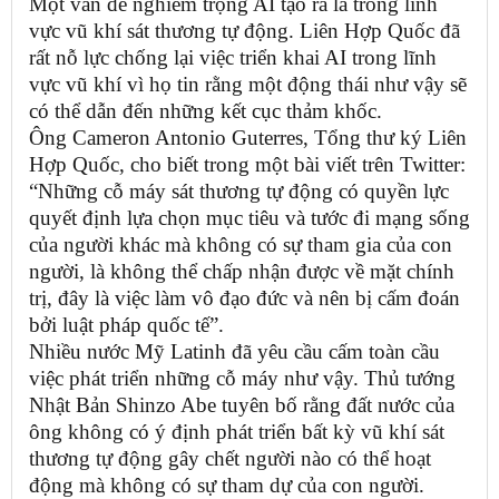
Một vấn đề nghiêm trọng AI tạo ra là trong lĩnh
vực vũ khí sát thương tự động. Liên Hợp Quốc đã
rất nỗ lực chống lại việc triển khai AI trong lĩnh
vực vũ khí vì họ tin rằng một động thái như vậy sẽ
có thể dẫn đến những kết cục thảm khốc.
Ông Cameron Antonio Guterres, Tổng thư ký Liên
Hợp Quốc, cho biết trong một bài viết trên Twitter:
“Những cỗ máy sát thương tự động có quyền lực
quyết định lựa chọn mục tiêu và tước đi mạng sống
của người khác mà không có sự tham gia của con
người, là không thể chấp nhận được về mặt chính
trị, đây là việc làm vô đạo đức và nên bị cấm đoán
bởi luật pháp quốc tế”.
Nhiều nước Mỹ Latinh đã yêu cầu cấm toàn cầu
việc phát triển những cỗ máy như vậy. Thủ tướng
Nhật Bản Shinzo Abe tuyên bố rằng đất nước của
ông không có ý định phát triển bất kỳ vũ khí sát
thương tự động gây chết người nào có thể hoạt
động mà không có sự tham dự của con người.