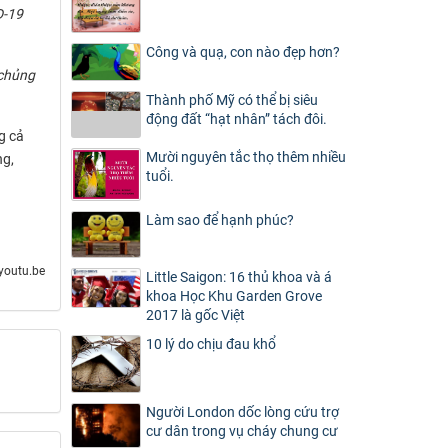
D-19
Công và quạ, con nào đẹp hơn?
 chủng
Thành phố Mỹ có thể bị siêu
động đất “hạt nhân” tách đôi.
g cả
Mười nguyên tắc thọ thêm nhiều
ng,
tuổi.
Làm sao để hạnh phúc?
youtu.be
Little Saigon: 16 thủ khoa và á
khoa Học Khu Garden Grove
2017 là gốc Việt
10 lý do chịu đau khổ
Người London dốc lòng cứu trợ
cư dân trong vụ cháy chung cư