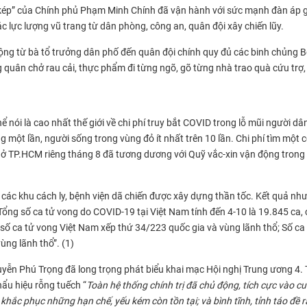
u kép” của Chính phủ Phạm Minh Chính đã vận hành với sức mạnh đàn áp 
ác lực lượng vũ trang từ dân phòng, công an, quân đội xây chiến lũy.
g từ bà tổ trưởng dân phố đến quân đội chính quy đủ các binh chủng B
ng quân chở rau cải, thực phẩm đi từng ngõ, gõ từng nhà trao quà cứu trợ
nói là cao nhất thế giới về chi phí truy bắt COVID trong lỗ mũi người dâ
một lần, người sống trong vùng đỏ ít nhất trên 10 lần. Chi phí tìm một c
 trà ở TP.HCM riêng tháng 8 đã tương dương với Quỹ vắc-xin vận động trong
 các khu cách ly, bệnh viện dã chiến được xây dựng thần tốc. Kết quả như
ổng số ca tử vong do COVID-19 tại Việt Nam tính đến 4-10 là 19.845 ca,
ng số ca tử vong Việt Nam xếp thứ 34/223 quốc gia và vùng lãnh thổ; Số ca
ùng lãnh thổ”. (1)
uyễn Phú Trọng đã long trọng phát biểu khai mạc Hội nghị Trung ương 4.
ẩu hiệu rỗng tuếch “
Toàn hệ thống chính trị đã chủ động, tích cực vào cu
hắc phục những hạn chế, yếu kém còn tồn tại; và bình tĩnh, tỉnh táo đề r