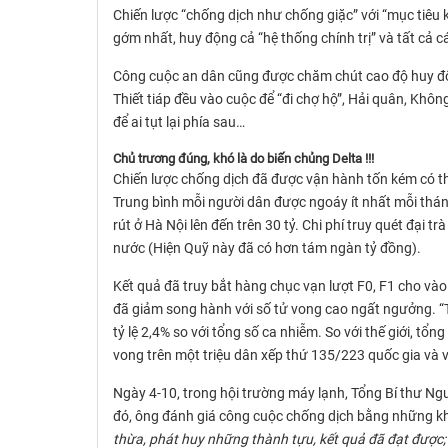
Chiến lược “chống dịch như chống giặc” với “mục tiê
gớm nhất, huy động cả “hệ thống chính trị” và tất cả c
Công cuộc an dân cũng được chăm chút cao độ huy độn
Thiết tiáp đều vào cuộc để “đi chợ hộ”, Hải quân, Khô
để ai tụt lại phía sau…
Chủ trương đúng, khó là do biến chủng Delta !!!
Chiến lược chống dịch đã được vận hành tốn kém có thể 
Trung bình mỗi người dân được ngoáy ít nhất mỗi tháng 
rút ở Hà Nội lên đến trên 30 tỷ. Chi phí truy quét đại
nước (Hiện Quỹ này đã có hơn tám ngàn tỷ đồng).
Kết quả đã truy bắt hàng chục vạn lượt F0, F1 cho vào
đã giảm song hành với số tử vong cao ngất ngưởng. “T
tỷ lệ 2,4% so với tổng số ca nhiễm. So với thế giới, tổ
vong trên một triệu dân xếp thứ 135/223 quốc gia và v
Ngày 4-10, trong hội trường máy lạnh, Tổng Bí thư Ng
đó, ông đánh giá công cuộc chống dịch bằng những kh
thừa, phát huy những thành tựu, kết quả đã đạt được; k