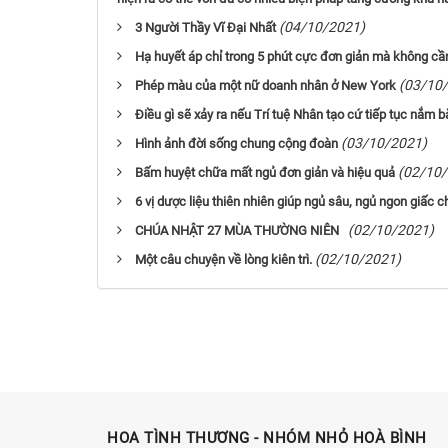
(04/10/2021)
3 Người Thầy Vĩ Đại Nhất
Hạ huyết áp chỉ trong 5 phút cực đơn giản mà không cầ
(03/10
Phép màu của một nữ doanh nhân ở New York
Điều gì sẽ xảy ra nếu Trí tuệ Nhân tạo cứ tiếp tục nắm 
(03/10/2021)
Hình ảnh đời sống chung cộng đoàn
(02/10
Bấm huyệt chữa mất ngủ đơn giản và hiệu quả
6 vị dược liệu thiên nhiên giúp ngủ sâu, ngủ ngon giấc 
(02/10/2021)
CHÚA NHẬT 27 MÙA THƯỜNG NIÊN
(02/10/2021)
Một câu chuyện về lòng kiên trì.
HOA TÌNH THƯƠNG - NHÓM NHỎ HOÀ BÌNH