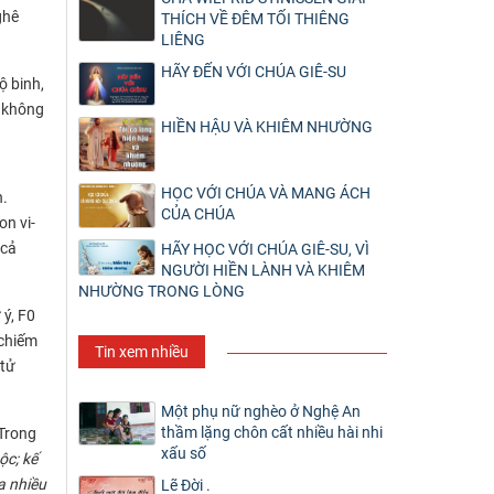
ghê
THÍCH VỀ ĐÊM TỐI THIÊNG
LIÊNG
HÃY ĐẾN VỚI CHÚA GIÊ-SU
ộ binh,
, không
HIỀN HẬU VÀ KHIÊM NHƯỜNG
HỌC VỚI CHÚA VÀ MANG ÁCH
n.
CỦA CHÚA
on vi-
 cả
HÃY HỌC VỚI CHÚA GIÊ-SU, VÌ
NGƯỜI HIỀN LÀNH VÀ KHIÊM
NHƯỜNG TRONG LÒNG
 ý, F0
 chiếm
Tin xem nhiều
 tử
Một phụ nữ nghèo ở Nghệ An
thầm lặng chôn cất nhiều hài nhi
 Trong
xấu số
ộc; kế
a nhiều
Lẽ Đời .