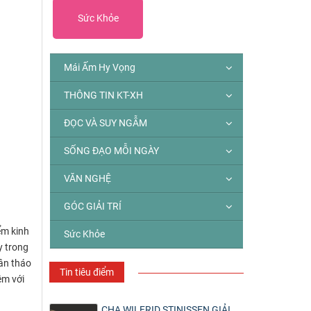
Sức Khỏe
Mái Ấm Hy Vọng
THÔNG TIN KT-XH
ĐỌC VÀ SUY NGẪM
SỐNG ĐẠO MỖI NGÀY
VĂN NGHỆ
GÓC GIẢI TRÍ
ểm kinh
Sức Khỏe
y trong
Dân tháo
Tin tiêu điểm
ệm với
CHA WILFRID STINISSEN GIẢI