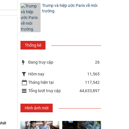
Trump và hiệp ước Paris về môi
trường.
Thống kê
Đang truy cập
26
Hôm nay
11,565
Tháng hiện tại
117,542
Tổng lượt truy cập
44,633,897
Hình ảnh mới
phát