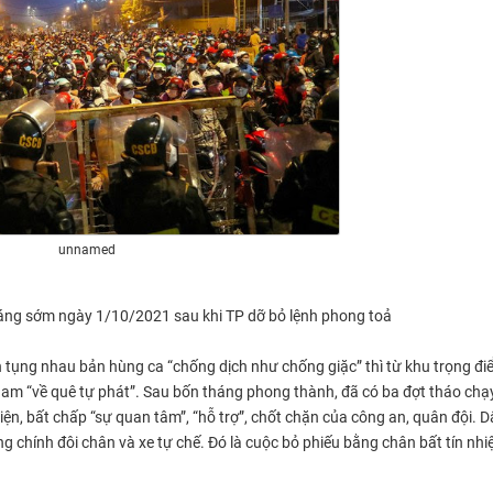
unnamed
áng sớm ngày 1/10/2021 sau khi TP dỡ bỏ lệnh phong toả
 tụng nhau bản hùng ca “chống dịch như chống giặc” thì từ khu trọng đi
Nam “về quê tự phát”. Sau bốn tháng phong thành, đã có ba đợt tháo chạ
ện, bất chấp “sự quan tâm”, “hỗ trợ”, chốt chặn của công an, quân đội. 
g chính đôi chân và xe tự chế. Đó là cuộc bỏ phiếu bằng chân bất tín nhi