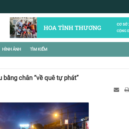
HÌNH ẢNH
TÌM KIẾM
 bằng chân “về quê tự phát”