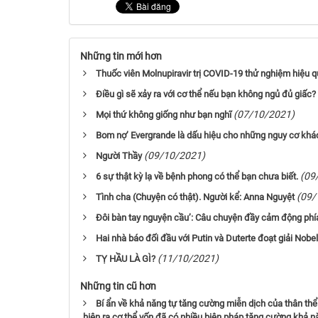
Những tin mới hơn
Thuốc viên Molnupiravir trị COVID-19 thử nghiệm hiệu q
Điều gì sẽ xảy ra với cơ thể nếu bạn không ngủ đủ giấc?
(07/10/2021)
Mọi thứ không giống như bạn nghĩ
Bom nợ’ Evergrande là dấu hiệu cho những nguy cơ khác
(09/10/2021)
Người Thầy
(09
6 sự thật kỳ lạ về bệnh phong có thể bạn chưa biết.
(09/
Tình cha (Chuyện có thật). Người kể: Anna Nguyệt
Đôi bàn tay nguyện cầu’: Câu chuyện đầy cảm động phía
Hai nhà báo đối đầu với Putin và Duterte đoạt giải Nobe
(11/10/2021)
TỴ HẦU LÀ GÌ?
Những tin cũ hơn
Bí ẩn về khả năng tự tăng cường miễn dịch của thân thể
hiện ra cơ thể vốn đã có nhiều biện pháp tăng cường khả 