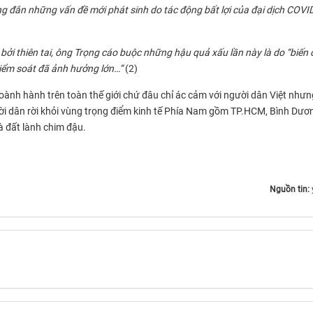
úng đắn những vấn đề mới phát sinh do tác động bất lợi của đại dịch COVI
bởi thiên tai, ông Trọng cáo buộc những hậu quả xấu lần này là do “biến
 kiểm soát đã ảnh hưởng lớn…”
(2)
oành hành trên toàn thế giới chứ đâu chỉ ác cảm với người dân Việt nhưn
ười dân rời khỏi vùng trọng điểm kinh tế Phía Nam gồm TP.HCM, Bình Dươ
 đất lành chim đậu.
Nguồn tin: