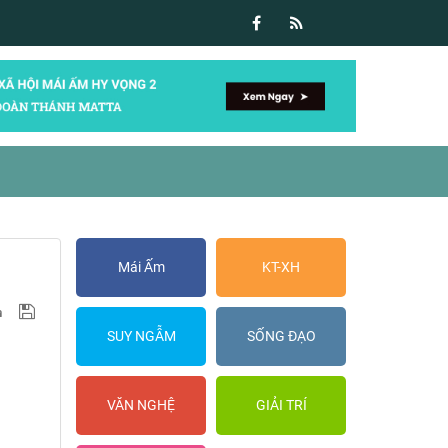
Mái Ấm
KT-XH
SUY NGẪM
SỐNG ĐẠO
VĂN NGHỆ
GIẢI TRÍ