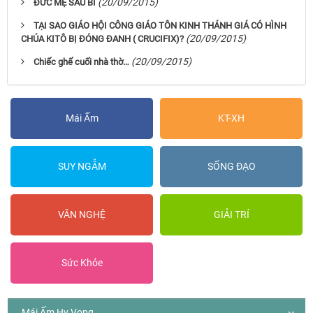
(20/09/2015)
ĐỨC MẸ SẦU BI
TẠI SAO GIÁO HỘI CÔNG GIÁO TÔN KINH THÁNH GIÁ CÓ HÌNH
(20/09/2015)
CHÚA KITÔ BỊ ĐÓNG ĐANH ( CRUCIFIX)?
(20/09/2015)
Chiếc ghế cuối nhà thờ…
Mái Ấm
KT-XH
SUY NGẪM
SỐNG ĐẠO
VĂN NGHỆ
GIẢI TRÍ
Sức Khỏe
Mái Ấm Hy Vọng