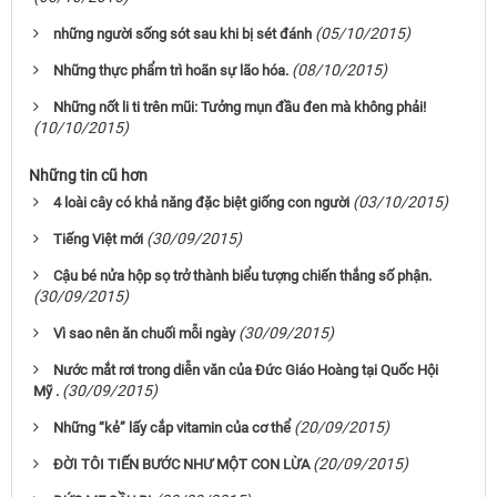
(05/10/2015)
những người sống sót sau khi bị sét đánh
(08/10/2015)
Những thực phẩm trì hoãn sự lão hóa.
Những nốt li ti trên mũi: Tưởng mụn đầu đen mà không phải!
(10/10/2015)
Những tin cũ hơn
(03/10/2015)
4 loài cây có khả năng đặc biệt giống con người
(30/09/2015)
Tiếng Việt mới
Cậu bé nửa hộp sọ trở thành biểu tượng chiến thắng số phận.
(30/09/2015)
(30/09/2015)
Vì sao nên ăn chuối mỗi ngày
Nước mắt rơi trong diễn văn của Đức Giáo Hoàng tại Quốc Hội
(30/09/2015)
Mỹ .
(20/09/2015)
Những “kẻ” lấy cắp vitamin của cơ thể
(20/09/2015)
ĐỜI TÔI TIẾN BƯỚC NHƯ MỘT CON LỪA