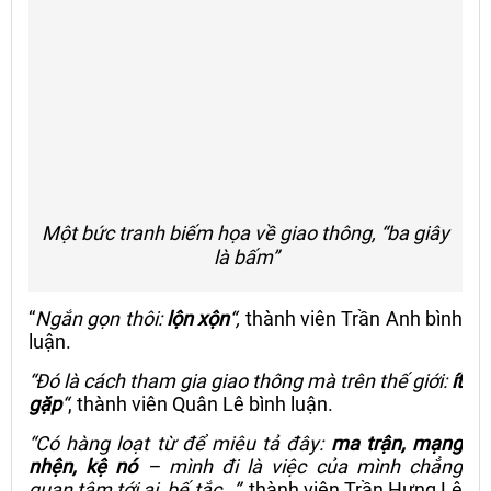
Một bức tranh biếm họa về giao thông, “ba giây
là bấm”
“
Ngắn gọn thôi:
lộn xộn
“,
thành viên Trần Anh bình
luận.
“Đó là cách tham gia giao thông mà trên thế giới:
ít
gặp
“
, thành viên Quân Lê bình luận.
“Có hàng loạt từ để miêu tả đây:
ma trận, mạng
nhện, kệ nó
– mình đi là việc của mình chẳng
quan tâm tới ai, bế tắc…”,
thành viên Trần Hưng Lê