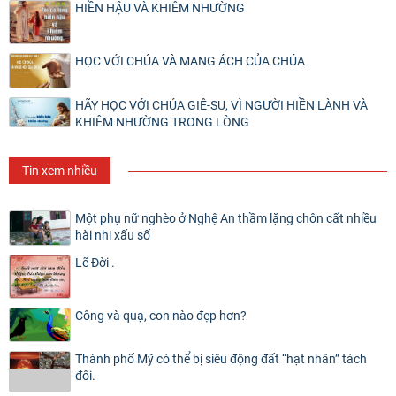
HIỀN HẬU VÀ KHIÊM NHƯỜNG
HỌC VỚI CHÚA VÀ MANG ÁCH CỦA CHÚA
HÃY HỌC VỚI CHÚA GIÊ-SU, VÌ NGƯỜI HIỀN LÀNH VÀ
KHIÊM NHƯỜNG TRONG LÒNG
Tin xem nhiều
Một phụ nữ nghèo ở Nghệ An thầm lặng chôn cất nhiều
hài nhi xấu số
Lẽ Đời .
Công và quạ, con nào đẹp hơn?
Thành phố Mỹ có thể bị siêu động đất “hạt nhân” tách
đôi.