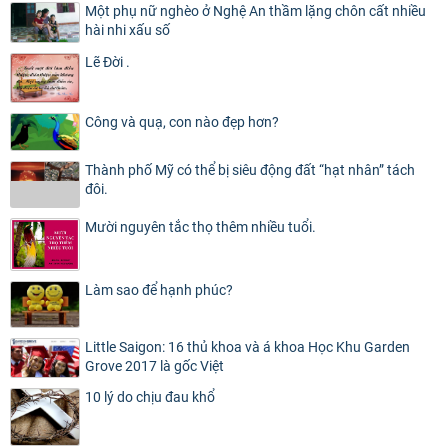
Một phụ nữ nghèo ở Nghệ An thầm lặng chôn cất nhiều
hài nhi xấu số
Lẽ Đời .
Công và quạ, con nào đẹp hơn?
Thành phố Mỹ có thể bị siêu động đất “hạt nhân” tách
đôi.
Mười nguyên tắc thọ thêm nhiều tuổi.
Làm sao để hạnh phúc?
Little Saigon: 16 thủ khoa và á khoa Học Khu Garden
Grove 2017 là gốc Việt
10 lý do chịu đau khổ