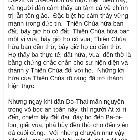
Đa-vít và Sa-lô-môn đã thực hiện điều này,
và người dân cảm thấy an tâm cả về chính
trị lẫn tôn giáo. Đặc biệt họ cảm thấy vững
mạnh trong đức tin. Thiên Chúa hứa ban
đất, bây giờ họ có đất; Thiên Chúa hứa ban
một vị vua, bây giờ họ có vua; Thiên Chúa
hứa ban đền thờ, bây giờ họ có đền thờ.
Họ thấy ba thực tế: đất hứa, vua, đền thờ là
bằng chứng chắc chắn cho sự hiện diện và
thánh ý Thiên Chúa đối với họ. Những lời
hứa của Thiên Chúa rõ ràng đã trở thành
hiện thực.
Nhưng ngay khi dân Do-Thái mãn nguyện
trong vỏ bọc an toàn này, thì người At-xi-ri
đến, chiếm lấy đất đai, đày họ đến Ba-bi-
lon, giết vua, phá hủy đền thờ cho đến viên
đá cuối cùng. Với những chuyện như vậy,