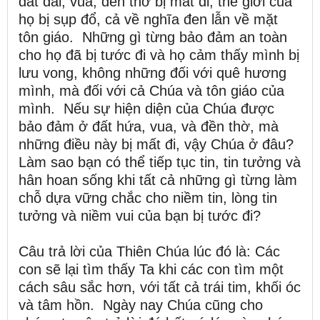
đất đai, vua, đền thờ bị mất đi, thế giới của
họ bị sụp đổ, cả về nghĩa đen lẫn về mặt
tôn giáo. Những gì từng bảo đảm an toàn
cho họ đã bị tước đi và họ cảm thấy mình bị
lưu vong, không những đối với quê hương
mình, mà đối với cả Chúa và tôn giáo của
mình. Nếu sự hiện diện của Chúa được
bảo đảm ở đất hứa, vua, và đền thờ, mà
những điều này bị mất đi, vậy Chúa ở đâu?
Làm sao bạn có thể tiếp tục tin, tin tưởng và
hân hoan sống khi tất cả những gì từng làm
chỗ dựa vững chắc cho niềm tin, lòng tin
tưởng và niềm vui của bạn bị tước đi?
Câu trả lời của Thiên Chúa lúc đó là: Các
con sẽ lại tìm thấy Ta khi các con tìm một
cách sâu sắc hơn, với tất cả trái tim, khối óc
và tâm hồn. Ngày nay Chúa cũng cho