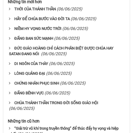
Những tin mới hơn
(06/06/2025)
THỜI CỦA THÁNH THẦN
(06/06/2025)
HÃY ĐỂ CHÚA BƯỚC VÀO ĐỜI TA
(06/06/2025)
NIỀM HY VỌNG NƯỚC TRỜI
(06/06/2025)
ĐẤNG BAN SỨC MẠNH
ĐỨC GIÁO HOÀNG CHỈ CÁCH PHÂN BIỆT ĐƯỢC CHÚA HAY
(06/06/2025)
SATAN ĐANG NÓI
(06/06/2025)
DI NGÔN CỦA THÀY
(06/06/2025)
LÒNG QUẢNG ĐẠI
(06/06/2025)
CHỨNG NHÂN PHỤC SINH
(06/06/2025)
ĐẤNG BÊNH VỰC
CHÚA THÁNH THẦN TRONG ĐỜI SỐNG GIÁO HỘI
(06/06/2025)
Những tin cũ hơn
“Giải trừ vũ khí trong truyền thông” để thúc đẩy hy vọng và hiệp