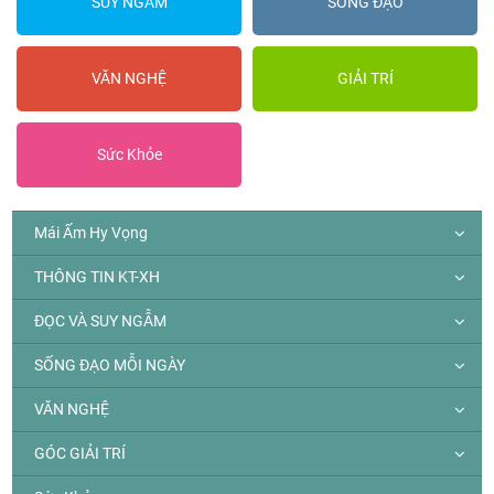
SUY NGẪM
SỐNG ĐẠO
VĂN NGHỆ
GIẢI TRÍ
Sức Khỏe
Mái Ấm Hy Vọng
THÔNG TIN KT-XH
ĐỌC VÀ SUY NGẪM
SỐNG ĐẠO MỖI NGÀY
VĂN NGHỆ
GÓC GIẢI TRÍ