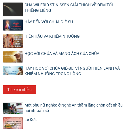
CHA WILFRID STINISSEN GIẢI THÍCH VỀ ĐÊM TỐI
THIÊNG LIÊNG
HÃY ĐẾN VỚI CHÚA GIÊ-SU
HIỀN HẬU VÀ KHIÊM NHƯỜNG
HỌC VỚI CHÚA VÀ MANG ÁCH CỦA CHÚA
HÃY HỌC VỚI CHÚA GIÊ-SU, VÌ NGƯỜI HIỀN LÀNH VÀ
KHIÊM NHƯỜNG TRONG LÒNG
Tin xem nhiều
Một phụ nữ nghèo ở Nghệ An thầm lặng chôn cất nhiều
hài nhi xấu số
Lẽ Đời .