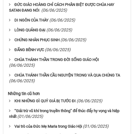
ĐỨC GIÁO HOÀNG CHỈ CÁCH PHÂN BIỆT ĐƯỢC CHÚA HAY
(06/06/2025)
SATAN ĐANG NÓI
(06/06/2025)
DI NGÔN CỦA THÀY
(06/06/2025)
LÒNG QUẢNG ĐẠI
(06/06/2025)
CHỨNG NHÂN PHỤC SINH
(06/06/2025)
ĐẤNG BÊNH VỰC
CHÚA THÁNH THẦN TRONG ĐỜI SỐNG GIÁO HỘI
(06/06/2025)
CHÚA THÁNH THẦN CẦU NGUYỆN TRONG VÀ QUA CHÚNG TA
(06/06/2025)
Những tin cũ hơn
(06/06/2025)
KHI NHỮNG GÌ QUÝ GIÁ BỊ TƯỚC ĐI
“Giải trừ vũ khí trong truyền thông” để thúc đẩy hy vọng và hiệp
(01/06/2025)
nhất
(01/06/2025)
Vai trò của Đức Mẹ Maria trong Giáo Hội