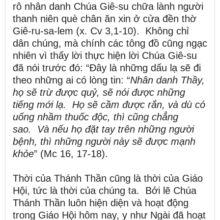
rô nhân danh Chúa Giê-su chữa lành người
thanh niên què chân ăn xin ở cửa đền thờ
Giê-ru-sa-lem (x. Cv 3,1-10). Không chỉ
dân chúng, mà chính các tông đồ cũng ngạc
nhiên vì thấy lời thực hiện lời Chúa Giê-su
đã nói trước đó: “Đây là những dấu lạ sẽ đi
theo những ai có lòng tin: “
Nhân danh Thầy,
họ sẽ trừ được quỷ, sẽ nói được những
tiếng mới lạ.
Họ sẽ cầm được rắn, và dù có
uống nhầm thuốc độc, thì cũng chẳng
sao.
Và nếu họ đặt tay trên những người
bệnh, thì những người này sẽ được mạnh
khỏe
” (Mc 16, 17-18).
Thời của Thánh Thần cũng là thời của Giáo
Hội, tức là thời của chúng ta. Bởi lẽ Chúa
Thánh Thần luôn hiện diện và hoạt động
trong Giáo Hội hôm nay, y như Ngài đã hoạt