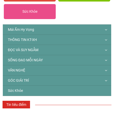
Sức Khỏe
Mái Ấm Hy Vọng
THÔNG TIN KT-XH
ĐỌC VÀ SUY NGẪM
SỐNG ĐẠO MỖI NGÀY
VĂN NGHỆ
GÓC GIẢI TRÍ
Sức Khỏe
Tin tiêu điểm