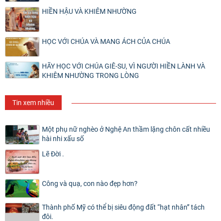
HIỀN HẬU VÀ KHIÊM NHƯỜNG
HỌC VỚI CHÚA VÀ MANG ÁCH CỦA CHÚA
HÃY HỌC VỚI CHÚA GIÊ-SU, VÌ NGƯỜI HIỀN LÀNH VÀ
KHIÊM NHƯỜNG TRONG LÒNG
Tin xem nhiều
Một phụ nữ nghèo ở Nghệ An thầm lặng chôn cất nhiều
hài nhi xấu số
Lẽ Đời .
Công và quạ, con nào đẹp hơn?
Thành phố Mỹ có thể bị siêu động đất “hạt nhân” tách
đôi.