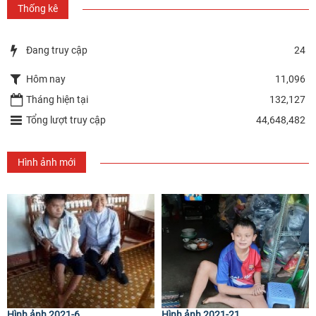
Thống kê
Đang truy cập
24
Hôm nay
11,096
Tháng hiện tại
132,127
Tổng lượt truy cập
44,648,482
Hình ảnh mới
Hình ảnh 2021-6
Hình ảnh 2021-21