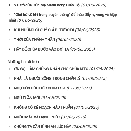
(01/06/2025)
Vai trò của Đức Mẹ Maria trong Giáo Hội
“Giải trừ vũ khí trong truyền thông” để thúc đẩy hy vọng và hiệp
(01/06/2025)
nhất
(06/06/2025)
KHI NHỮNG GÌ QUÝ GIÁ BỊ TƯỚC ĐI
(06/06/2025)
THỜI CỦA THÁNH THẦN
(06/06/2025)
HÃY ĐỂ CHÚA BƯỚC VÀO ĐỜI TA
Những tin cũ hơn
(01/06/2025)
ƠN GỌI LÀM CHỨNG NHÂN CHO CHÚA KITÔ
(01/06/2025)
PHẢI LÀ NGƯỜI SỐNG TRONG CHÂN LÝ
(01/06/2025)
NGỰ BÊN HỮU ĐỨC CHÚA CHA
(01/06/2025)
NGŨ TUẦN MỚI
(01/06/2025)
KHÔNG CÓ KẾ HOẠCH HẬU THUẪN
(01/06/2025)
NƯỚC MẮT VÀ HẠNH PHÚC
(25/05/2025)
CHÚNG TA CẦN BÌNH AN LÚC NÀY