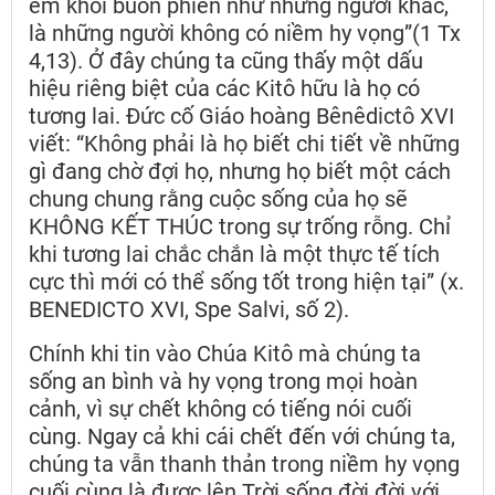
em khỏi buồn phiền như những người khác,
là những người không có niềm hy vọng”(1 Tx
4,13). Ở đây chúng ta cũng thấy một dấu
hiệu riêng biệt của các Kitô hữu là họ có
tương lai. Đức cố Giáo hoàng Bênêdictô XVI
viết: “Không phải là họ biết chi tiết về những
gì đang chờ đợi họ, nhưng họ biết một cách
chung chung rằng cuộc sống của họ sẽ
KHÔNG KẾT THÚC trong sự trống rỗng. Chỉ
khi tương lai chắc chắn là một thực tế tích
cực thì mới có thể sống tốt trong hiện tại” (x.
BENEDICTO XVI, Spe Salvi, số 2).
Chính khi tin vào Chúa Kitô mà chúng ta
sống an bình và hy vọng trong mọi hoàn
cảnh, vì sự chết không có tiếng nói cuối
cùng. Ngay cả khi cái chết đến với chúng ta,
chúng ta vẫn thanh thản trong niềm hy vọng
cuối cùng là được lên Trời sống đời đời với