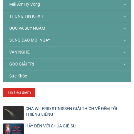
Mái Ấm Hy Vọng
THÔNG TIN KT-XH
ĐỌC VÀ SUY NGẪM
SỐNG ĐẠO MỖI NGÀY
VĂN NGHỆ
GÓC GIẢI TRÍ
Sức Khỏe
Tin tiêu điểm
CHA WILFRID STINISSEN GIẢI THÍCH VỀ ĐÊM TỐI
THIÊNG LIÊNG
HÃY ĐẾN VỚI CHÚA GIÊ-SU