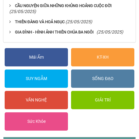
CẦU NGUYỆN GIỮA NHỮNG KHỦNG HOẢNG CUỘC ĐỜI
(25/05/2025)
(25/05/2025)
THIÊN ĐÀNG VÀ HOẢ NGỤC
(25/05/2025)
GIA ĐÌNH - HÌNH ẢNH THIÊN CHÚA BA NGÔI
Mái Ấm
KT-XH
SUY NGẪM
SỐNG ĐẠO
VĂN NGHỆ
GIẢI TRÍ
Sức Khỏe