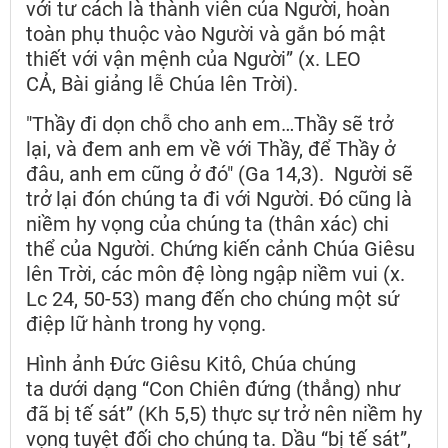
với tư cách là thành viên của Người, hoàn
toàn phụ thuộc vào Người và gắn bó mật
thiết với vận mệnh của Người” (x. LEO
CẢ, Bài giảng lễ Chúa lên Trời).
"Thầy đi dọn chỗ cho anh em…Thầy sẽ trở
lại, và đem anh em về với Thầy, để Thầy ở
đâu, anh em cũng ở đó" (Ga 14,3). Người sẽ
trở lại đón chúng ta đi với Người. Đó cũng là
niềm hy vọng của chúng ta (thân xác) chi
thể của Người. Chứng kiến cảnh Chúa Giêsu
lên Trời, các môn đệ lòng ngập niềm vui (x.
Lc 24, 50-53) mang đến cho chúng một sứ
điệp lữ hành trong hy vọng.
Hình ảnh Đức Giêsu Kitô, Chúa chúng
ta dưới dạng “Con Chiên đứng (thẳng) như
đã bị tế sát” (Kh 5,5) thực sự trở nên niềm hy
vọng tuyệt đối cho chúng ta. Dầu “bị tế sát”,