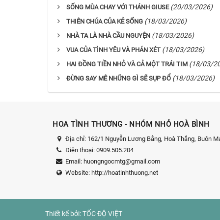
(20/03/2026)
SỐNG MÙA CHAY VỚI THÁNH GIUSE
(18/03/2026)
THIÊN CHÚA CỦA KẺ SỐNG
(18/03/2026)
NHÀ TA LÀ NHÀ CẦU NGUYỆN
(18/03/2026)
VUA CỦA TÌNH YÊU VÀ PHÁN XÉT
(18/03/2
HAI ĐỒNG TIỀN NHỎ VÀ CẢ MỘT TRÁI TIM
(18/03/2026)
ĐỪNG SAY MÊ NHỮNG GÌ SẼ SỤP ĐỔ
HOA TÌNH THƯƠNG - NHÓM NHỎ HOÀ BÌNH
Địa chỉ:
162/1 Nguyễn Lương Bằng, Hoà Thắng, Buôn Ma
Điện thoại:
0909.505.204
Email:
huongngocmtg@gmail.com
Website:
http://hoatinhthuong.net
Thiết kế bởi:
TỐC ĐỘ VIỆT