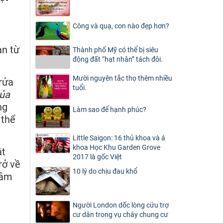
Công và quạ, con nào đẹp hơn?
an từ
Thành phố Mỹ có thể bị siêu
động đất “hạt nhân” tách đôi.
Mười nguyên tắc thọ thêm nhiều
rửa
tuổi.
của
ng
Làm sao để hạnh phúc?
 thể
Little Saigon: 16 thủ khoa và á
khoa Học Khu Garden Grove
ật
2017 là gốc Việt
rở về
10 lý do chịu đau khổ
tâm
Người London dốc lòng cứu trợ
cư dân trong vụ cháy chung cư