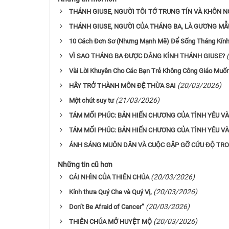
THÁNH GIUSE, NGƯỜI TÔI TỚ TRUNG TÍN VÀ KHÔN 
THÁNH GIUSE, NGƯỜI CỦA THÁNG BA, LÀ GƯƠNG MẪ
10 Cách Đơn Sơ (Nhưng Mạnh Mẽ) Để Sống Tháng Kính
VÌ SAO THÁNG BA ĐƯỢC DÂNG KÍNH THÁNH GIUSE?
Vài Lời Khuyên Cho Các Bạn Trẻ Không Công Giáo Muốn
(20/03/2026)
HÃY TRỞ THÀNH MÔN ĐỆ THỪA SAI
(21/03/2026)
Một chút suy tư
TÁM MỐI PHÚC: BẢN HIẾN CHƯƠNG CỦA TÌNH YÊU VÀ
TÁM MỐI PHÚC: BẢN HIẾN CHƯƠNG CỦA TÌNH YÊU VÀ
ÁNH SÁNG MUÔN DÂN VÀ CUỘC GẶP GỠ CỨU ĐỘ TR
Những tin cũ hơn
(20/03/2026)
CÁI NHÌN CỦA THIÊN CHÚA
(20/03/2026)
Kính thưa Quý Cha và Quý Vị,
(20/03/2026)
Don’t Be Afraid of Cancer”
(20/03/2026)
THIÊN CHÚA MỞ HUYỆT MỘ