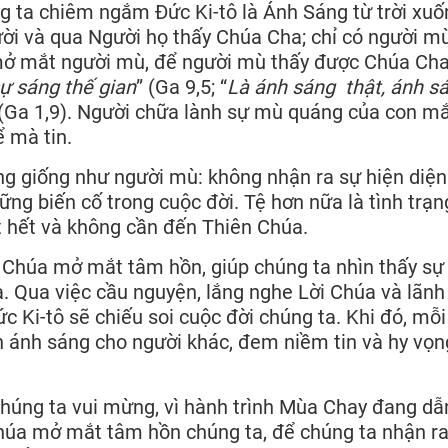
 ta chiêm ngắm Đức Ki-tô là Ánh Sáng từ trời xuố
ời và qua Người họ thấy Chúa Cha; chỉ có người m
mở mắt người mù, để người mù thấy được Chúa Cha
sự sáng thế gian
” (Ga 9,5; “
Là ánh sáng thật, ánh s
 (Ga 1,9). Người chữa lành sự mù quáng của con m
 mà tin.
ũng giống như người mù: không nhận ra sự hiện diện
ng biến cố trong cuộc đời. Tệ hơn nữa là tình trạn
ết hết và không cần đến Thiên Chúa.
n Chúa mở mắt tâm hồn, giúp chúng ta nhìn thấy sự
a. Qua việc cầu nguyện, lắng nghe Lời Chúa và lãnh
c Ki-tô sẽ chiếu soi cuộc đời chúng ta. Khi đó, mỗi
h ánh sáng cho người khác, đem niềm tin và hy vọn
húng ta vui mừng, vì hành trình Mùa Chay đang dẫ
Chúa mở mắt tâm hồn chúng ta, để chúng ta nhận r