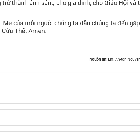
trở thành ánh sáng cho gia đình, cho Giáo Hội và 
i, Mẹ của mỗi người chúng ta dẫn chúng ta đến gặp
ng Cứu Thế. Amen.
Nguồn tin:
Lm. An-tôn Nguyễ