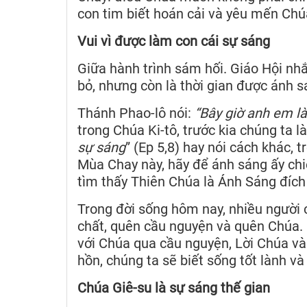
con tim biết hoán cải và yêu mến Chúa
Vui vì được làm con cái sự sáng
Giữa hành trình sám hối. Giáo Hội nhắ
bỏ, nhưng còn là thời gian được ánh s
Thánh Phao-lô nói:
“Bây giờ anh em l
trong Chúa Ki-tô, trước kia chúng ta l
sự sáng
” (Ep 5,8) hay nói cách khác, t
Mùa Chay này, hãy để ánh sáng ấy chi
tìm thấy Thiên Chúa là Ánh Sáng đích
Trong đời sống hôm nay, nhiều người c
chất, quên cầu nguyện và quên Chúa. L
với Chúa qua cầu nguyện, Lời Chúa và 
hồn, chúng ta sẽ biết sống tốt lành và
Chúa Giê-su là sự sáng thế gian