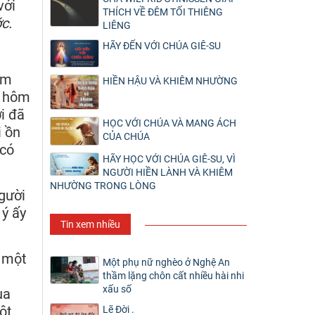
với
THÍCH VỀ ĐÊM TỐI THIÊNG
c.
LIÊNG
HÃY ĐẾN VỚI CHÚA GIÊ-SU
àm
HIỀN HẬU VÀ KHIÊM NHƯỜNG
e hôm
i đã
HỌC VỚI CHÚA VÀ MANG ÁCH
i ồn
CỦA CHÚA
 có
HÃY HỌC VỚI CHÚA GIÊ-SU, VÌ
NGƯỜI HIỀN LÀNH VÀ KHIÊM
NHƯỜNG TRONG LÒNG
người
 ý ấy
Tin xem nhiều
m một
Một phụ nữ nghèo ở Nghệ An
thầm lặng chôn cất nhiều hài nhi
xấu số
ùa
ột
Lẽ Đời .