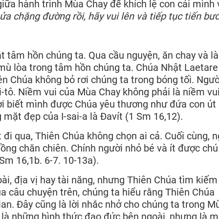
iữa hành trình Mùa Chay để khích lệ con cái mình 
a chặng đường rồi, hãy vui lên và tiếp tục tiến bướ
t tâm hồn chúng ta. Qua cầu nguyện, ăn chay và l
 mù lòa trong tâm hồn chúng ta. Chúa Nhật Laetar
ên Chúa không bỏ rơi chúng ta trong bóng tối. Ngườ
-tô. Niềm vui của Mùa Chay không phải là niềm vu
ời biết mình được Chúa yêu thương như đứa con út
 mặt đẹp của I-sai-a là Đavít (1 Sm 16,12).
t đi qua, Thiên Chúa không chọn ai cả. Cuối cùng, 
 đồng chăn chiên. Chính người nhỏ bé và ít được chú
Sm 16,1b. 6-7. 10-13a).
ài, địa vị hay tài năng, nhưng Thiên Chúa tìm kiế
a câu chuyện trên, chúng ta hiểu rằng Thiên Chúa
ian. Đây cũng là lời nhắc nhở cho chúng ta trong M
là những hình thức đạo đức bên ngoài, nhưng là m