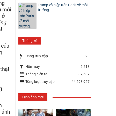
ng
Trump và hiệp ước Paris về môi
ù mới
trường.
 ở
áng
ắt
Thống kê
 của
g
Đang truy cập
20
Hôm nay
5,213
 thật
Tháng hiện tại
82,602
Tổng lượt truy cập
44,598,957
g
Hình ảnh mới
n
a ánh