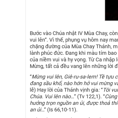
Bước vào Chúa nhật IV Mùa Chay, còn
vui lên”. Vì thế, phụng vụ hôm nay m
chặng đường của Mùa Chay Thánh, mùa
lành phúc đức. Đang khi màu tím bao
của niềm vui và hy vọng. Từ Ca nhập lễ,
Mừng, tất cả đều vang lên những lời đ
“
Mừng vui lên, Giê-ru-sa-lem! Tề tựu 
đang sầu khổ, nào hớn hở vui mừng v
lễ) Hay lời của Thánh vịnh gia
:
“
Tôi vu
Chúa. Vui lên nào…
” (Tv 122,1). “
Cùng 
hưởng trọn nguồn an ủi, được thoả t
an ủi
…” (Is 66,10-11).