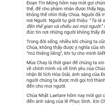
Đoạn Tin Mừng hôm nay mời gọi chúng
thế, để cho phàm nhân được thấy Ngư
không thể nhìn thấy Chúa. Người đã 
nơi Người. Người tự giới thiệu: “
Ta là 
đến thế gian và chiếu soi mọi người.
”
đức tin nơi những người không thấy để
Trong đời sống, nhiều khi chúng ta c
Chúa, không thấy được ý nghĩa của nhữ
“mù thiêng liêng”, khi tự cho mình bi
Mùa Chay là thời gian để chúng ta xi
về chính mình và về tình yêu của Chú
nhận Bí tích Hòa Giải, ánh sáng của Đứ
người chúng ta được mời gọi trở thàn
đến cho mọi người.
Chúa Nhật Laetare hôm nay mời gọi c
đến ánh sáng của lễ Phục Sinh. Xin 