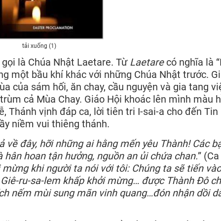
tải xuống (1)
 gọi là Chúa Nhật Laetare. Từ
Laetare
có nghĩa là 
ang một bầu khí khác với những Chúa Nhật trước. G
 của sám hối, ăn chay, cầu nguyện và gia tang vi
 trùm cả Mùa Chay. Giáo Hội khoác lên mình màu 
 Thánh vịnh đáp ca, lời tiên tri I-sai-a cho đến Tin
ầy niềm vui thiêng thánh.
cả về đây, hỡi những ai hằng mến yêu Thành! Các b
à hân hoan tận hưởng, nguồn an ủi chứa chan.
” (Ca
i mừng khi người ta nói với tôi: Chúng ta sẽ tiến và
Giê-ru-sa-lem khấp khởi mừng… được Thành Ðô c
hích nếm mùi sung mãn vinh quang…đón nhận dồi d