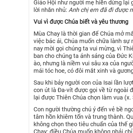
Giáo Hội như người mẹ hiền dừng lại g
lời nhắn nhủ:
Anh chị em đã đi được nử
Vui vì được Chúa biết và yêu thương
Mùa Chay là thời gian để Chúa mở mắ
việc bác ái, Chúa muốn chữa lành sự
nay mời gọi chúng ta vui mừng, vì Thi
ban cho chúng ta ánh sáng của Đức Ki
ào, nhưng là niềm vui sâu xa của ngư
mái tóc hoe, có đôi mắt xinh và gương
Sau khi bảy người con của Isai lần lượ
con út là Đa-vít được gọi về từ ngoài
lại được Thiên Chúa chọn làm vua (x. 
Con người thường chú ý đến vẻ bề ngo
tâm hồn khiêm tốn và trung thành. Qu
không chọn theo tiêu chuẩn của thế g
Chay: điều Chúa muốn không phải chỉ 