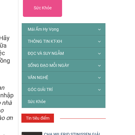
Sức Khỏe
Mái Ấm Hy Vọng
“Hãy
THÔNG TIN KT-XH
iữa
ệc
ĐỌC VÀ SUY NGẪM
hồng
SỐNG ĐẠO MỖI NGÀY
VĂN NGHỆ
ạn
GÓC GIẢI TRÍ
 nhập
o nhà
Sức Khỏe
ho
ào ơn
Tin tiêu điểm
CHA WILFRID STINISSEN GIẢI