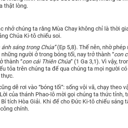
 thật lòng.
c nhở chúng ta rằng Mùa Chay không chỉ là thời gi
áng Chúa Ki-tô chiếu soi.
à ánh sáng trong Chúa”
(Ep 5,8). Thế nên, nhờ phép 
à những người ở trong bóng tối, nay trở thành “
con 
rở thành “
con cái Thiên Chúa
” (1 Ga 3,1). Vì vậy, tro
ếu tỏa trên chúng ta để qua chúng ta mọi người có
 thực.
ũng dễ rơi vào “bóng tối”: sống vội vã, chạy theo v
ời của thánh Phao-lô mời gọi chúng ta thức tỉnh, t
Bí tích Hòa Giải. Khi để cho Đức Ki-tô chiếu sáng 
 công chính.