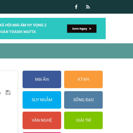
Mái Ấm
KT-XH
SUY NGẪM
SỐNG ĐẠO
VĂN NGHỆ
GIẢI TRÍ