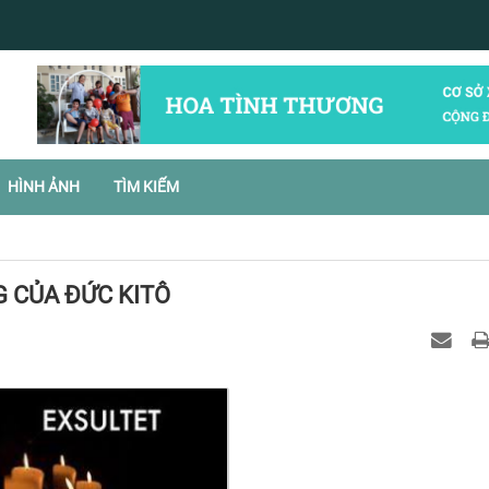
HÌNH ẢNH
TÌM KIẾM
 CỦA ĐỨC KITÔ