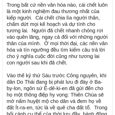
Trong bất cứ nền văn hóa nào, cái chết luôn
là một kinh nghiệm đau thương nhất của
kiếp người. Cái chết chia lìa người thân,
chấm dứt mọi kế hoạch và dự tính cho
tương lai. Người đã chết nhanh chóng rơi
vào quên lãng, ngay cả đối với những người
thân của mình. Ở mọi thời đại, các nền văn
hóa và tín ngưỡng đều tìm kiếm câu trả lời
cho ý nghĩa cuộc đời cũng như tương lai
con người sau khi đã chết.
Vào thế kỷ thứ Sáu trước Công nguyên, khi
dân Do Thái đang bị phát lưu đi đày ở Ba-
by-lon, ngôn sứ Ê-dê-ki-en đã gửi đến cho
họ một thông điệp hy vọng: Thiên Chúa sẽ
mở nấm huyệt mộ cho dân và đem họ về
đất Ít-ra-en, tức là về quê cha đất tổ. Trong
bối cảnh cụ thể của thời lưu đầy, hành động