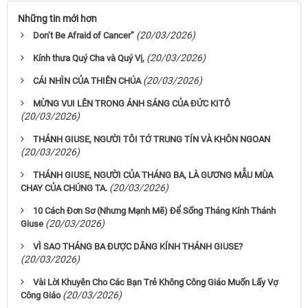
Những tin mới hơn
(20/03/2026)
Don’t Be Afraid of Cancer”
(20/03/2026)
Kính thưa Quý Cha và Quý Vị,
(20/03/2026)
CÁI NHÌN CỦA THIÊN CHÚA
MỪNG VUI LÊN TRONG ÁNH SÁNG CỦA ĐỨC KITÔ
(20/03/2026)
THÁNH GIUSE, NGƯỜI TÔI TỚ TRUNG TÍN VÀ KHÔN NGOAN
(20/03/2026)
THÁNH GIUSE, NGƯỜI CỦA THÁNG BA, LÀ GƯƠNG MẪU MÙA
(20/03/2026)
CHAY CỦA CHÚNG TA.
10 Cách Đơn Sơ (Nhưng Mạnh Mẽ) Để Sống Tháng Kính Thánh
(20/03/2026)
Giuse
VÌ SAO THÁNG BA ĐƯỢC DÂNG KÍNH THÁNH GIUSE?
(20/03/2026)
Vài Lời Khuyên Cho Các Bạn Trẻ Không Công Giáo Muốn Lấy Vợ
(20/03/2026)
Công Giáo