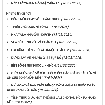
(20/03/2026)
HÃY TRỞ THÀNH MÔN ĐỆ THỪA SAI
Những tin cũ hơn
(20/03/2026)
SỐNG MÙA CHAY VỚI THÁNH GIUSE
(18/03/2026)
THIÊN CHÚA CỦA KẺ SỐNG
(18/03/2026)
NHÀ TA LÀ NHÀ CẦU NGUYỆN
(18/03/2026)
VUA CỦA TÌNH YÊU VÀ PHÁN XÉT
(18/03/2026)
HAI ĐỒNG TIỀN NHỎ VÀ CẢ MỘT TRÁI TIM
(18/03/2026)
ĐỪNG SAY MÊ NHỮNG GÌ SẼ SỤP ĐỔ
(18/03/2026)
BỀN ĐỖ ĐỂ GIỮ ĐƯỢC LINH HỒN
GIỮA NHỮNG ĐỔ VỠ CỦA THỜI CUỘC, HÃY NGẨNG ĐẦU LÊN VÌ
(18/03/2026)
ƠN CỨU ĐỘ ĐÃ GẦN ĐẾN
NHÌN CÂY VẢ ĐÂM CHỒI ĐỂ HỌC CÁCH NHẬN RA NƯỚC THIÊN
(18/03/2026)
CHÚA ĐANG ĐẾN GẦN
TỈNH THỨC GIỮA MỘT THẾ GIỚI LÀM CHO TÂM HỒN RA NẶNG
(18/03/2026)
NỀ