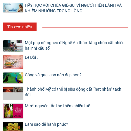
HÃY HỌC VỚI CHÚA GIÊ-SU, VÌ NGƯỜI HIỀN LÀNH VÀ
KHIÊM NHƯỜNG TRONG LÒNG
Tin xem nhiều
Một phụ nữ nghèo ở Nghệ An thầm lặng chôn cất nhiều
hài nhi xấu số
Lẽ Đời .
Công và quạ, con nào đẹp hơn?
Thành phố Mỹ có thể bị siêu động đất “hạt nhân” tách
đôi.
Mười nguyên tắc thọ thêm nhiều tuổi.
Làm sao để hạnh phúc?