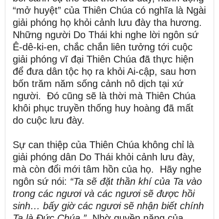
“mở huyệt” của Thiên Chúa có nghĩa là Ngài
giải phóng họ khỏi cảnh lưu đày tha hương.
Những người Do Thái khi nghe lời ngôn sứ
Ê-dê-ki-en, chắc chắn liên tưởng tới cuộc
giải phóng vĩ đại Thiên Chúa đã thực hiện
để đưa dân tộc họ ra khỏi Ai-cập, sau hơn
bốn trăm năm sống cảnh nô dịch tại xứ
người. Đó cũng sẽ là thời mà Thiên Chúa
khôi phục truyền thống huy hoàng đã mất
do cuộc lưu đày.
Sự can thiệp của Thiên Chúa không chỉ là
giải phóng dân Do Thái khỏi cảnh lưu đày,
mà còn đổi mới tâm hồn của họ. Hãy nghe
ngôn sứ nói:
“Ta sẽ đặt thần khí của Ta vào
trong các ngươi và các ngươi sẽ được hồi
sinh… bấy giờ các ngươi sẽ nhận biết chính
Ta là Đức Chúa.”
Nhờ quyền năng của