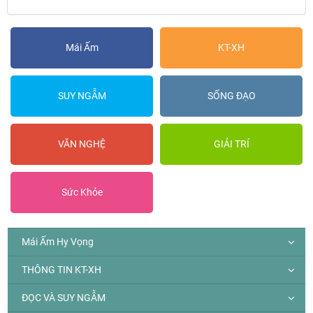
Mái Ấm
KT-XH
SUY NGẪM
SỐNG ĐẠO
VĂN NGHỆ
GIẢI TRÍ
Sức Khỏe
Mái Ấm Hy Vọng
THÔNG TIN KT-XH
ĐỌC VÀ SUY NGẪM