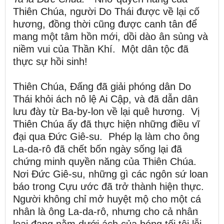
Thiên Chúa, người Do Thái được về lại cố
hương, đồng thời cũng được canh tân để
mang một tâm hồn mới, dồi dào ân sủng và
niềm vui của Thần Khí. Một dân tộc đã
thực sự hồi sinh!
Thiên Chúa, Đấng đã giải phóng dân Do
Thái khỏi ách nô lệ Ai Cập, và đã dẫn dân
lưu đày từ Ba-by-lon về lại quê hương. Vị
Thiên Chúa ấy đã thực hiện những điều vĩ
đại qua Đức Giê-su. Phép lạ làm cho ông
La-da-rô đã chết bốn ngày sống lại đã
chứng minh quyền năng của Thiên Chúa.
Nơi Đức Giê-su, những gì các ngôn sứ loan
báo trong Cựu ước đã trở thành hiện thực.
Người không chỉ mở huyệt mộ cho một cá
nhân là ông La-da-rô, nhưng cho cả nhân
loại đang nằm dưới ách của bóng tối tội lỗi