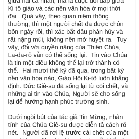
giữa hai cá nhân, mà là cuộc đối đáp giữa
Ki-tô giáo và các nền văn hóa ở mọi thời
đại. Quả vậy, theo quan niệm thông
thường, thì một người chết đã được chôn
bốn ngày rồi, thì xác bắt đầu phân hủy và
rất nặng mùi, không nên mở huyệt ra. Tuy
vậy, đối với quyền năng của Thiên Chúa,
La-da-rô vẫn có thể sống lại. Tin vào Chúa
là tin một điều không thể lại trở thành có
thể. Hai mươi thế kỷ đã qua, trong bất kỳ
nền văn hóa nào, Giáo Hội Ki-tô luôn khẳng
định: Đức Giê-su đã sống lại từ cõi chết, và
những ai tin vào Chúa, Người sẽ cho sống
lại để hưởng hạnh phúc trường sinh.
Dưới ngòi bút của tác giả Tin Mừng, nhân
tính của Chúa Giê-su được diễn tả cách rõ
nét. Người đã rơi lệ trước cái chết của một