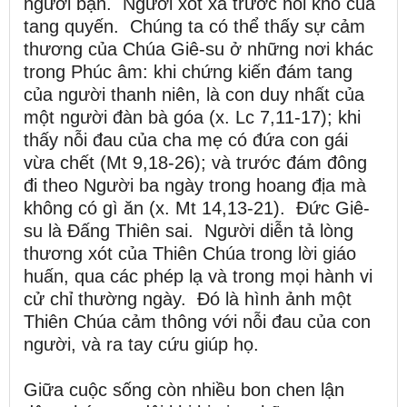
người bạn. Người xót xa trước nỗi khổ của
tang quyến. Chúng ta có thể thấy sự cảm
thương của Chúa Giê-su ở những nơi khác
trong Phúc âm: khi chứng kiến đám tang
của người thanh niên, là con duy nhất của
một người đàn bà góa (x. Lc 7,11-17); khi
thấy nỗi đau của cha mẹ có đứa con gái
vừa chết (Mt 9,18-26); và trước đám đông
đi theo Người ba ngày trong hoang địa mà
không có gì ăn (x. Mt 14,13-21). Đức Giê-
su là Đấng Thiên sai. Người diễn tả lòng
thương xót của Thiên Chúa trong lời giáo
huấn, qua các phép lạ và trong mọi hành vi
cử chỉ thường ngày. Đó là hình ảnh một
Thiên Chúa cảm thông với nỗi đau của con
người, và ra tay cứu giúp họ.
Giữa cuộc sống còn nhiều bon chen lận