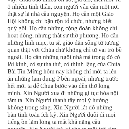
ô nhiễm tinh thần, con người vẫn cần một nơi
thật sự là nhà cầu nguyện. Họ cần một Giáo
Hội không chỉ bận rộn tổ chức, nhưng biết
quỳ gối. Họ cần những cộng đoàn không chỉ
hoạt động, nhưng thật sự thờ phượng. Họ cần
những linh mục, tu sĩ, giáo dân sống từ tương
quan thật với Chúa chứ không chỉ từ vai trò bề
ngoài. Họ cần những ngôi nhà mà trong đó có
lời kinh, có sự tha thứ, có thinh lặng của Chúa.
Bài Tin Mừng hôm nay không chỉ mời ta lên
án những lạm dụng ở bên ngoài, nhưng trước
hết mời ta để Chúa bước vào đền thờ lòng
mình. Xin Người xua đi những gì tục hóa nội
tâm ta. Xin Người thanh tẩy mọi ý hướng
không trong sáng. Xin Người lật đổ những
bàn tính toán ích kỷ. Xin Người đuổi đi mọi
tiếng ồn làm lòng ta mất khả năng cầu
nguyện. Xin Người trả lại cho ta một trái tim