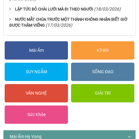
(18/03/2026)
LẬP TỨC BỎ CHÀI LƯỚI MÀ ĐI THEO NGƯỜI
NƯỚC MẮT CHÚA TRƯỚC MỘT THÀNH KHÔNG NHẬN BIẾT GIỜ
(17/03/2026)
ĐƯỢC THĂM VIẾNG
Mái Ấm
KT-XH
SUY NGẪM
SỐNG ĐẠO
VĂN NGHỆ
GIẢI TRÍ
Sức Khỏe
Mái Ấm Hy Vọng