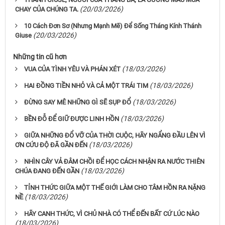
(20/03/2026)
CHAY CỦA CHÚNG TA.
10 Cách Đơn Sơ (Nhưng Mạnh Mẽ) Để Sống Tháng Kính Thánh
(20/03/2026)
Giuse
Những tin cũ hơn
(18/03/2026)
VUA CỦA TÌNH YÊU VÀ PHÁN XÉT
(18/03/2026)
HAI ĐỒNG TIỀN NHỎ VÀ CẢ MỘT TRÁI TIM
(18/03/2026)
ĐỪNG SAY MÊ NHỮNG GÌ SẼ SỤP ĐỔ
(18/03/2026)
BỀN ĐỖ ĐỂ GIỮ ĐƯỢC LINH HỒN
GIỮA NHỮNG ĐỔ VỠ CỦA THỜI CUỘC, HÃY NGẨNG ĐẦU LÊN VÌ
(18/03/2026)
ƠN CỨU ĐỘ ĐÃ GẦN ĐẾN
NHÌN CÂY VẢ ĐÂM CHỒI ĐỂ HỌC CÁCH NHẬN RA NƯỚC THIÊN
(18/03/2026)
CHÚA ĐANG ĐẾN GẦN
TỈNH THỨC GIỮA MỘT THẾ GIỚI LÀM CHO TÂM HỒN RA NẶNG
(18/03/2026)
NỀ
HÃY CANH THỨC, VÌ CHỦ NHÀ CÓ THỂ ĐẾN BẤT CỨ LÚC NÀO
(18/03/2026)