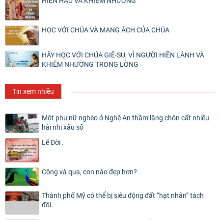
HIỀN HẬU VÀ KHIÊM NHƯỜNG
HỌC VỚI CHÚA VÀ MANG ÁCH CỦA CHÚA
HÃY HỌC VỚI CHÚA GIÊ-SU, VÌ NGƯỜI HIỀN LÀNH VÀ
KHIÊM NHƯỜNG TRONG LÒNG
Tin xem nhiều
Một phụ nữ nghèo ở Nghệ An thầm lặng chôn cất nhiều
hài nhi xấu số
Lẽ Đời .
Công và quạ, con nào đẹp hơn?
Thành phố Mỹ có thể bị siêu động đất “hạt nhân” tách
đôi.