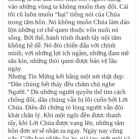
vào những vùng ta không muốn thay đổi. Cái
tôi cũ luôn muốn “hại” tiếng nói của Chúa
trong tâm hồn. Nó không muốn Chúa làm đảo
lộn những cơ chế quen thuộc vốn nuôi nó
sống. Bởi thế, hành trình thanh tẩy nội tâm
không hề dễ. Nó đòi chiến đấu với chính
mình, với những lợi ích ngầm, những đam mê
sâu kín, những thói quen được bảo vệ lâu
ngày.
Nhưng Tin Mừng kết bằng một nét thật đẹp:
“Dân chúng hết thảy đều chăm chú nghe
Người.” Dù những người quyền thế tìm cách
chống đối, dân chúng vẫn bị lôi cuốn bởi Lời
Chúa. Điều đó chứng tỏ lòng người vẫn đói
khát chân lý. Khi một ngôi đền được thanh
tẩy, khi Lời Chúa được vang lên, những tâm
hồn đơn sơ sẽ nhận ra ngay. Ngày nay cũng
vậy. Giữa bao nhiêu ồn ào, giả tạo, mệt mỏi và