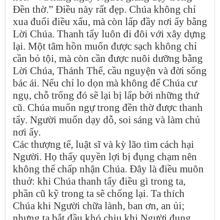
Đền thờ.” Điều này rất đẹp. Chúa không chỉ
xua đuổi điều xấu, mà còn lấp đầy nơi ấy bằng
Lời Chúa. Thanh tẩy luôn đi đôi với xây dựng
lại. Một tâm hồn muốn được sạch không chỉ
cần bỏ tội, mà còn cần được nuôi dưỡng bằng
Lời Chúa, Thánh Thể, cầu nguyện và đời sống
bác ái. Nếu chỉ lo dọn mà không để Chúa cư
ngụ, chỗ trống đó sẽ lại bị lấp bởi những thứ
cũ. Chúa muốn ngự trong đền thờ được thanh
tẩy. Người muốn dạy dỗ, soi sáng và làm chủ
nơi ấy.
Các thượng tế, luật sĩ và kỳ lão tìm cách hại
Người. Họ thấy quyền lợi bị đụng chạm nên
không thể chấp nhận Chúa. Đây là điều muôn
thuở: khi Chúa thanh tẩy điều gì trong ta,
phần cũ kỹ trong ta sẽ chống lại. Ta thích
Chúa khi Người chữa lành, ban ơn, an ủi;
nhưng ta bắt đầu khó chịu khi Người đụng