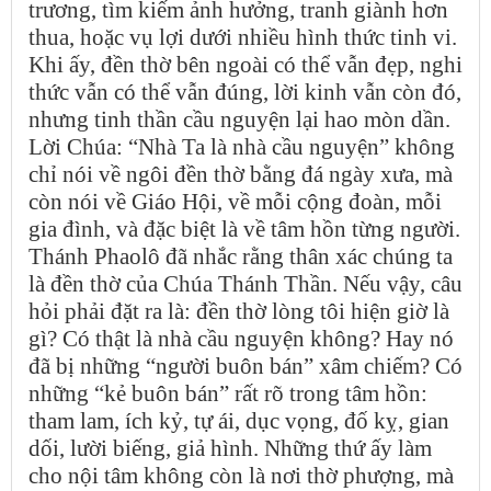
trương, tìm kiếm ảnh hưởng, tranh giành hơn
thua, hoặc vụ lợi dưới nhiều hình thức tinh vi.
Khi ấy, đền thờ bên ngoài có thể vẫn đẹp, nghi
thức vẫn có thể vẫn đúng, lời kinh vẫn còn đó,
nhưng tinh thần cầu nguyện lại hao mòn dần.
Lời Chúa: “Nhà Ta là nhà cầu nguyện” không
chỉ nói về ngôi đền thờ bằng đá ngày xưa, mà
còn nói về Giáo Hội, về mỗi cộng đoàn, mỗi
gia đình, và đặc biệt là về tâm hồn từng người.
Thánh Phaolô đã nhắc rằng thân xác chúng ta
là đền thờ của Chúa Thánh Thần. Nếu vậy, câu
hỏi phải đặt ra là: đền thờ lòng tôi hiện giờ là
gì? Có thật là nhà cầu nguyện không? Hay nó
đã bị những “người buôn bán” xâm chiếm? Có
những “kẻ buôn bán” rất rõ trong tâm hồn:
tham lam, ích kỷ, tự ái, dục vọng, đố kỵ, gian
dối, lười biếng, giả hình. Những thứ ấy làm
cho nội tâm không còn là nơi thờ phượng, mà