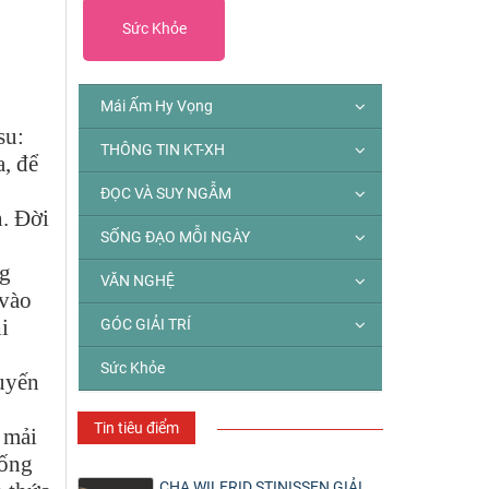
Sức Khỏe
Mái Ấm Hy Vọng
su:
THÔNG TIN KT-XH
, để
ĐỌC VÀ SUY NGẪM
n. Đời
SỐNG ĐẠO MỖI NGÀY
ng
VĂN NGHỆ
 vào
i
GÓC GIẢI TRÍ
Sức Khỏe
uyến
Tin tiêu điểm
 mải
sống
CHA WILFRID STINISSEN GIẢI