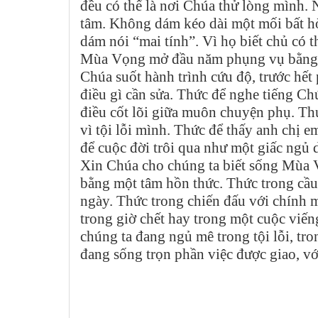
đều có thể là nơi Chúa thử lòng mình.
tâm. Không dám kéo dài một mối bất h
dám nói “mai tính”. Vì họ biết chủ có 
Mùa Vọng mở đầu năm phụng vụ bằng t
Chúa suốt hành trình cứu độ, trước hết
điều gì cần sửa. Thức để nghe tiếng C
điều cốt lõi giữa muôn chuyện phụ. Thứ
vì tội lỗi mình. Thức để thấy anh chị
để cuộc đời trôi qua như một giấc ngủ d
Xin Chúa cho chúng ta biết sống Mùa 
bằng một tâm hồn thức. Thức trong cầ
ngày. Thức trong chiến đấu với chính 
trong giờ chết hay trong một cuộc viế
chúng ta đang ngủ mê trong tội lỗi, tr
đang sống trọn phần việc được giao, vớ