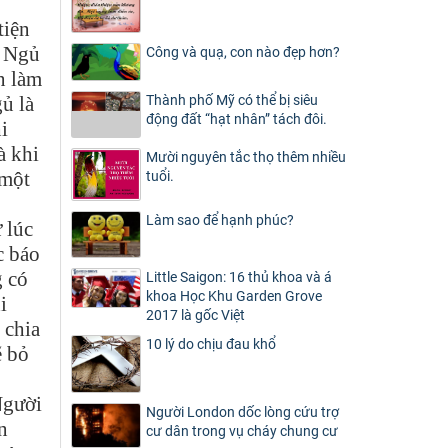
tiện
. Ngủ
Công và quạ, con nào đẹp hơn?
n làm
ủ là
Thành phố Mỹ có thể bị siêu
động đất “hạt nhân” tách đôi.
i
à khi
Mười nguyên tắc thọ thêm nhiều
 một
tuổi.
Làm sao để hạnh phúc?
 lúc
c báo
g có
Little Saigon: 16 thủ khoa và á
khoa Học Khu Garden Grove
i
2017 là gốc Việt
 chia
10 lý do chịu đau khổ
ẽ bỏ
Người
Người London dốc lòng cứu trợ
n
cư dân trong vụ cháy chung cư