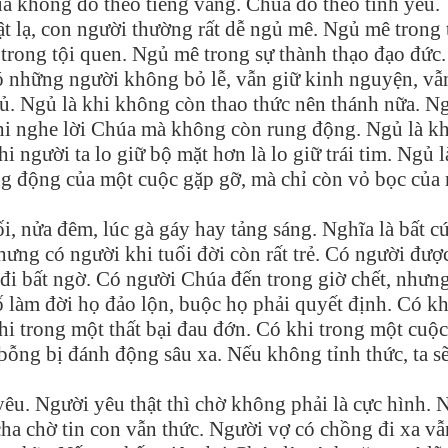
a không đo theo tiếng vang. Chúa đo theo tình yêu.
 lạ, con người thường rất dễ ngủ mê. Ngủ mê trong 
trong tội quen. Ngủ mê trong sự thành thạo đạo đức
ó những người không bỏ lễ, vẫn giữ kinh nguyện, vẫ
ủ. Ngủ là khi không còn thao thức nên thánh nữa. Ng
khi nghe lời Chúa mà không còn rung động. Ngủ là kh
i người ta lo giữ bộ mặt hơn là lo giữ trái tim. Ngủ l
ng động của một cuộc gặp gỡ, mà chỉ còn vỏ bọc của
i, nửa đêm, lúc gà gáy hay tảng sáng. Nghĩa là bất cứ
hưng có người khi tuổi đời còn rất trẻ. Có người đượ
 đi bất ngờ. Có người Chúa đến trong giờ chết, nhưn
 làm đời họ đảo lộn, buộc họ phải quyết định. Có kh
hi trong một thất bại đau đớn. Có khi trong một cuộc
bỗng bị đánh động sâu xa. Nếu không tỉnh thức, ta s
 yêu. Người yêu thật thì chờ không phải là cực hình. 
ha chờ tin con vẫn thức. Người vợ có chồng đi xa vẫ