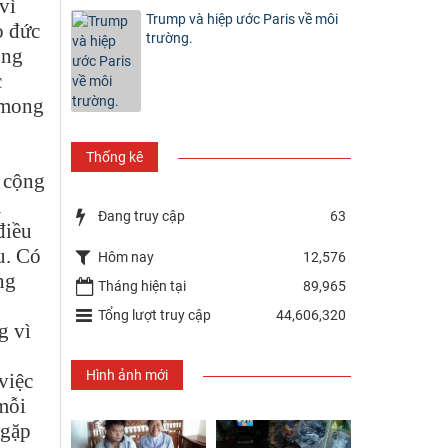
vì
Trump và hiệp ước Paris về môi
o đức
trường.
ông
c
 mong
Thống kê
a cộng
ả
Đang truy cập
63
điều
u. Có
Hôm nay
12,576
ng
Tháng hiện tại
89,965
Tổng lượt truy cập
44,606,320
g vì
Hình ảnh mới
việc
mỗi
 gặp