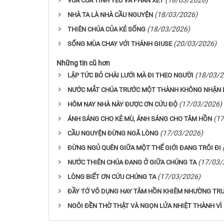
VUA CỦA TÌNH YÊU VÀ PHÁN XÉT
(18/03/2026)
NHÀ TA LÀ NHÀ CẦU NGUYỆN
(18/03/2026)
THIÊN CHÚA CỦA KẺ SỐNG
(20/03/2026)
SỐNG MÙA CHAY VỚI THÁNH GIUSE
Những tin cũ hơn
(18/03/2
LẬP TỨC BỎ CHÀI LƯỚI MÀ ĐI THEO NGƯỜI
NƯỚC MẮT CHÚA TRƯỚC MỘT THÀNH KHÔNG NHẬN B
(17/03/2026)
HÔM NAY NHÀ NÀY ĐƯỢC ƠN CỨU ĐỘ
(1
ÁNH SÁNG CHO KẺ MÙ, ÁNH SÁNG CHO TÂM HỒN
(17/03/2026)
CẦU NGUYỆN ĐỪNG NGÃ LÒNG
ĐỪNG NGỦ QUÊN GIỮA MỘT THẾ GIỚI ĐANG TRÔI ĐI
(17/03/
NƯỚC THIÊN CHÚA ĐANG Ở GIỮA CHÚNG TA
(17/03/2026)
LÒNG BIẾT ƠN CỨU CHÚNG TA
ĐẦY TỚ VÔ DỤNG HAY TÂM HỒN KHIÊM NHƯỜNG TR
NGÔI ĐỀN THỜ THẬT VÀ NGỌN LỬA NHIỆT THÀNH VÌ