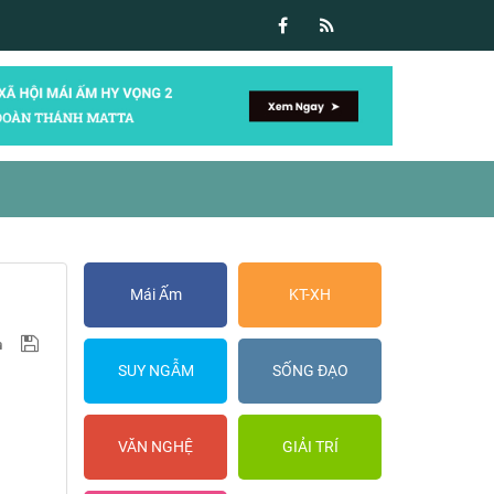
Mái Ấm
KT-XH
SUY NGẪM
SỐNG ĐẠO
VĂN NGHỆ
GIẢI TRÍ