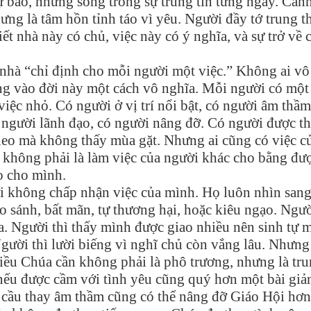
 báo, nhưng sống trong sự trung tín từng ngày. Can
hưng là tâm hồn tỉnh táo vì yêu. Người đầy tớ trung t
t nhà này có chủ, việc này có ý nghĩa, và sự trở về 
 nhà “chỉ định cho mỗi người một việc.” Không ai vô
g vào đời này một cách vô nghĩa. Mỗi người có một 
việc nhỏ. Có người ở vị trí nổi bật, có người âm thầ
 người lãnh đạo, có người nâng đỡ. Có người được t
gieo mà không thấy mùa gặt. Nhưng ai cũng có việc c
 không phải là làm việc của người khác cho bằng đư
o cho mình.
ời không chấp nhận việc của mình. Họ luôn nhìn san
o sánh, bất mãn, tự thương hại, hoặc kiêu ngạo. Ngườ
. Người thì thấy mình được giao nhiều nên sinh tự 
gười thì lười biếng vì nghĩ chủ còn vắng lâu. Nhưng
iều Chúa cần không phải là phô trương, nhưng là tr
 nếu được cầm với tình yêu cũng quý hơn một bài giả
 cầu thay âm thầm cũng có thể nâng đỡ Giáo Hội hơn