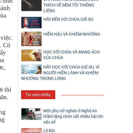
h thức
THÍCH VỀ ĐÊM TỐI THIÊNG
hành
LIÊNG
của
HÃY ĐẾN VỚI CHÚA GIÊ-SU
HIỀN HẬU VÀ KHIÊM NHƯỜNG
việc.
m. Có
hấy
HỌC VỚI CHÚA VÀ MANG ÁCH
CỦA CHÚA
ủa
ợc,
HÃY HỌC VỚI CHÚA GIÊ-SU, VÌ
NGƯỜI HIỀN LÀNH VÀ KHIÊM
NHƯỜNG TRONG LÒNG
g
i thì
Tin xem nhiều
mãn.
Một phụ nữ nghèo ở Nghệ An
ung
thầm lặng chôn cất nhiều hài nhi
ng
xấu số
Lẽ Đời .