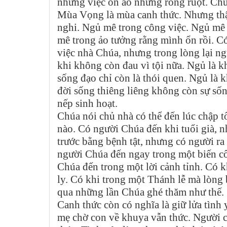
những việc ồn ào nhưng rỗng ruột. Chú
Mùa Vọng là mùa canh thức. Nhưng thật
nghi. Ngủ mê trong công việc. Ngủ mê 
mê trong ảo tưởng rằng mình ổn rồi. C
việc nhà Chúa, nhưng trong lòng lại ng
khi không còn đau vì tội nữa. Ngủ là 
sống đạo chỉ còn là thói quen. Ngủ là kh
đời sống thiêng liêng không còn sự số
nếp sinh hoạt.
Chúa nói chủ nhà có thể đến lúc chập tố
nào. Có người Chúa đến khi tuổi già, n
trước bằng bệnh tật, nhưng có người ra
người Chúa đến ngay trong một biến cố
Chúa đến trong một lời cảnh tỉnh. Có k
ly. Có khi trong một Thánh lễ mà lòng 
qua những lần Chúa ghé thăm như thế.
Canh thức còn có nghĩa là giữ lửa tình
mẹ chờ con về khuya vẫn thức. Người c