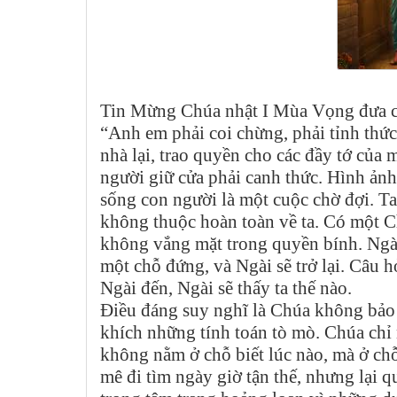
Tin Mừng Chúa nhật I Mùa Vọng đưa chú
“Anh em phải coi chừng, phải tỉnh thứ
nhà lại, trao quyền cho các đầy tớ của 
người giữ cửa phải canh thức. Hình ảnh 
sống con người là một cuộc chờ đợi. T
không thuộc hoàn toàn về ta. Có một C
không vắng mặt trong quyền bính. Ngài 
một chỗ đứng, và Ngài sẽ trở lại. Câu 
Ngài đến, Ngài sẽ thấy ta thế nào.
Điều đáng suy nghĩ là Chúa không bảo
khích những tính toán tò mò. Chúa chỉ
không nằm ở chỗ biết lúc nào, mà ở chỗ
mê đi tìm ngày giờ tận thế, nhưng lại