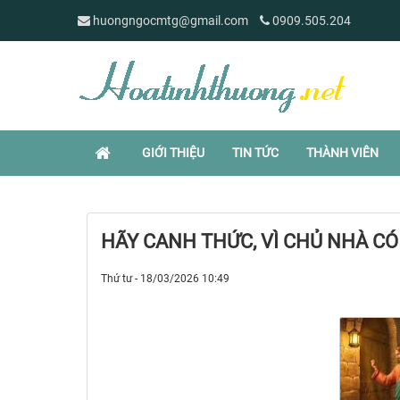
huongngocmtg@gmail.com
0909.505.204
GIỚI THIỆU
TIN TỨC
THÀNH VIÊN
HÃY CANH THỨC, VÌ CHỦ NHÀ CÓ
Thứ tư - 18/03/2026 10:49