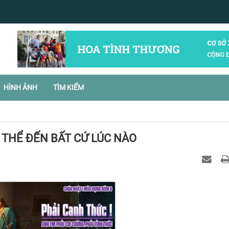
HÌNH ẢNH
TÌM KIẾM
 THỂ ĐẾN BẤT CỨ LÚC NÀO