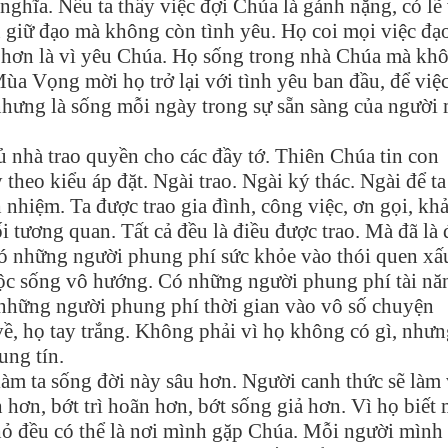
nghĩa. Nếu ta thấy việc đợi Chúa là gánh nặng, có lẽ 
 giữ đạo mà không còn tình yêu. Họ coi mọi việc đạ
i hơn là vì yêu Chúa. Họ sống trong nhà Chúa mà kh
ùa Vọng mời họ trở lại với tình yêu ban đầu, để việ
nhưng là sống mỗi ngày trong sự sẵn sàng của người
 nhà trao quyền cho các đầy tớ. Thiên Chúa tin con
theo kiểu áp đặt. Ngài trao. Ngài ký thác. Ngài để t
h nhiệm. Ta được trao gia đình, công việc, ơn gọi, kh
mối tương quan. Tất cả đều là điều được trao. Mà đã là 
Có những người phung phí sức khỏe vào thói quen xấ
uộc sống vô hướng. Có những người phung phí tài nă
 những người phung phí thời gian vào vô số chuyện
về, họ tay trắng. Không phải vì họ không có gì, nhưn
ung tín.
 làm ta sống đời này sâu hơn. Người canh thức sẽ làm 
hơn, bớt trì hoãn hơn, bớt sống giả hơn. Vì họ biết 
nhỏ đều có thể là nơi mình gặp Chúa. Mỗi người mình