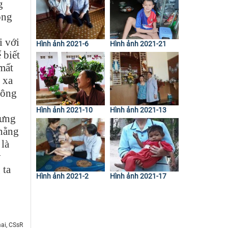
g
ông
i với
Hình ảnh 2021-6
Hình ảnh 2021-21
 biết
mất
 xa
hông
Hình ảnh 2021-10
Hình ảnh 2021-13
hưng
 hằng
 là
y
 ta
Hình ảnh 2021-2
Hình ảnh 2021-17
ai, CSsR