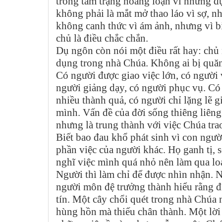
trong tâm trạng hoảng loạn vì những dự
không phải là mắt mở thao láo vì sợ, n
không canh thức vì ám ảnh, nhưng vì biế
chủ là điều chắc chắn.
Dụ ngôn còn nói một điều rất hay: chủ
dụng trong nhà Chúa. Không ai bị quăn
Có người được giao việc lớn, có người 
người giảng dạy, có người phục vụ. Có
nhiều thành quả, có người chỉ lặng lẽ 
mình. Vấn đề của đời sống thiêng liêng
nhưng là trung thành với việc Chúa tra
Biết bao đau khổ phát sinh vì con ngư
phần việc của người khác. Họ ganh tị, s
nghĩ việc mình quá nhỏ nên làm qua loa
Người thì làm chỉ để được nhìn nhận. N
người môn đệ trưởng thành hiểu rằng đ
tín. Một cây chổi quét trong nhà Chúa
hùng hồn mà thiếu chân thành. Một lời