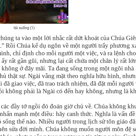
tải xuống (1)
ng ta vào một lời nhắc rất dứt khoát của Chúa Giê
c.” Rồi Chúa kể dụ ngôn về một người trẩy phương xa
mình, chỉ định cho mỗi người một việc, và ra lệnh cho
ấy rất gần gũi, nhưng lại cất chứa một chân lý rất lớ
a không ở đây mãi. Ta đang sống trong một ngôi nhà
hủ thật sự. Ngài vắng mặt theo nghĩa hữu hình, như
đã giao việc, đã trao trách nhiệm, đã đặt mỗi người
hỏi không phải là Ngài có đến hay không, nhưng là kh
 các đầy tớ ngồi đó đoán giờ chủ về. Chúa không kh
 nhấn mạnh một điều: hãy canh thức. Nghĩa là vấn đề
 sống thế nào. Nhiều người trong lịch sử tôn giáo đã
 quên sửa đời mình. Chúa không muốn người môn đệ 