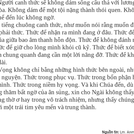
 Người canh thức sẽ không dám sống cẩu thả với lươn
òa. Không dám để một tội nặng thành thói quen. Kh
thể đến lúc không ngờ.
iếng chuông canh thức, như muốn nói rằng muốn đ
 phải thức. Thức để nhận ra mình đang ở đâu. Thức để
húa giữa bao âm thanh hỗn độn. Thức để không đánh 
c để giữ cho lòng mình khỏi cũ kỹ. Thức để biết xót
 em chung quanh đang cần một lời nâng đỡ. Thức để k
ài.
Vọng không chỉ bằng những hình thức bên ngoài, n
u nguyện. Thức trong phục vụ. Thức trong bổn phận
mình. Thức trong niềm hy vọng. Và khi Chúa đến, dù
ng thăm bất ngờ của ân sủng, xin cho Ngài không thấ
ong thờ ơ hay trong vô trách nhiệm, nhưng thấy chúng
i một trái tim yêu mến và trung thành.
Nguồn tin:
Lm. Anm