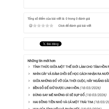
Tổng số điểm của bài viết là: 0 trong 0 đánh giá
Click để đánh giá bài viết
Những tin mới hơn
TỈNH THỨC GIỮA MỘT THẾ GIỚI LÀM CHO TÂM HỒN 
NHÌN CÂY VẢ ĐÂM CHỒI ĐỂ HỌC CÁCH NHẬN RA NƯỚ
GIỮA NHỮNG ĐỔ VỠ CỦA THỜI CUỘC, HÃY NGẨNG ĐẦ
(18/03/2026)
BỀN ĐỖ ĐỂ GIỮ ĐƯỢC LINH HỒN
(18/03/2026)
ĐỪNG SAY MÊ NHỮNG GÌ SẼ SỤP ĐỔ
(18/03/2
HAI ĐỒNG TIỀN NHỎ VÀ CẢ MỘT TRÁI TIM
(18/03/2026)