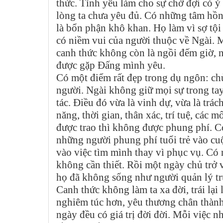
thức. Tình yêu làm cho sự chờ đợi có ý 
lòng ta chưa yêu đủ. Có những tâm hồn
là bổn phận khô khan. Họ làm vì sợ tộ
có niềm vui của người thuộc về Ngài. M
canh thức không còn là ngồi đếm giờ, 
được gặp Đấng mình yêu.
Có một điểm rất đẹp trong dụ ngôn: chủ
người. Ngài không giữ mọi sự trong tay 
tác. Điều đó vừa là vinh dự, vừa là trác
năng, thời gian, thân xác, trí tuệ, các 
được trao thì không được phung phí. 
những người phung phí tuổi trẻ vào c
vào việc tìm mình thay vì phục vụ. Có
không cần thiết. Rồi một ngày chủ trở 
họ đã không sống như người quản lý tr
Canh thức không làm ta xa đời, trái lại
nghiêm túc hơn, yêu thương chân thành 
ngày đều có giá trị đời đời. Mỗi việc 