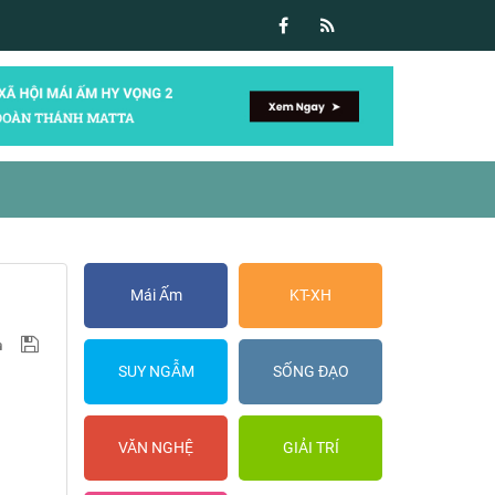
Mái Ấm
KT-XH
SUY NGẪM
SỐNG ĐẠO
VĂN NGHỆ
GIẢI TRÍ