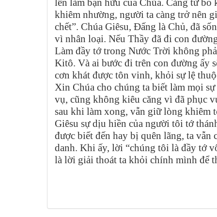
lên làm bạn hữu của Chúa. Càng từ bỏ 
khiêm nhường, người ta càng trở nên g
chết”. Chúa Giêsu, Đấng là Chủ, đã sốn
vì nhân loại. Nếu Thầy đã đi con đườn
Làm đầy tớ trong Nước Trời không phả
Kitô. Và ai bước đi trên con đường ấy sẽ
cơn khát được tôn vinh, khỏi sự lệ thu
Xin Chúa cho chúng ta biết làm mọi sự
vụ, cũng không kiêu căng vì đã phục vụ.
sau khi làm xong, vẫn giữ lòng khiêm t
Giêsu sự dịu hiền của người tôi tớ thán
được biết đến hay bị quên lãng, ta vẫ
danh. Khi ấy, lời “chúng tôi là đầy tớ
là lời giải thoát ta khỏi chính mình để