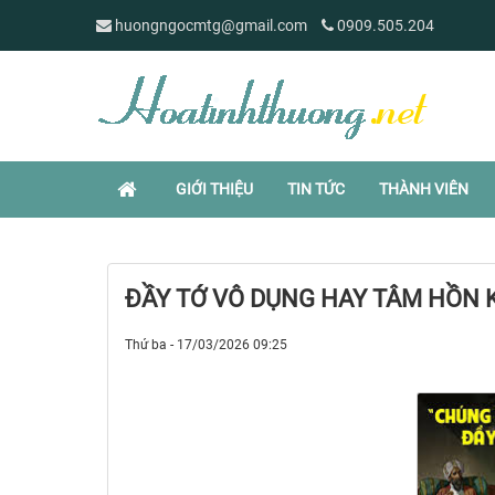
huongngocmtg@gmail.com
0909.505.204
GIỚI THIỆU
TIN TỨC
THÀNH VIÊN
ĐẦY TỚ VÔ DỤNG HAY TÂM HỒN
Thứ ba - 17/03/2026 09:25