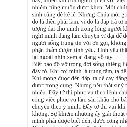
nay, nhiều khi con người quen với việc
nhiệm cũng muốn được khen. Một chút
sinh cũng dễ kể lể. Nhưng Chúa mời gọi
đó là điều phải làm, vì đó là đáp trả t
tượng đài cho mình trong lòng người 
nghĩ mình đang làm chuyện vĩ đại để đòi
người sống trung tín với ơn gọi, không 
phận thấm đượm tình yêu. Tình yêu thật
lại ngoái nhìn xem ai đang vỗ tay.
Biết bao đổ vỡ trong đời sống thiêng l
đầy tớ. Khi coi mình là trung tâm, ta d
Khi mong được đền đáp, ta dễ cay đắng
được trọng dụng. Nhưng nếu thật sự ý t
nhiều. Đầy tớ thì phục vụ theo lệnh ch
công việc phục vụ làm sân khấu cho bản
chuyện theo ý mình. Đầy tớ thì vui kh
không. Sự khiêm nhường ấy giải thoát
mình phải được biết đến, được công nh