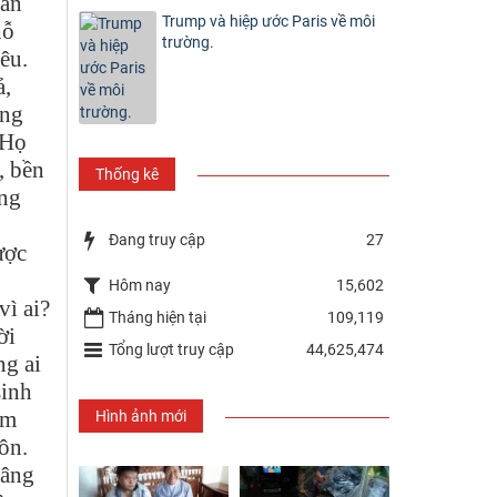
bản
Trump và hiệp ước Paris về môi
hỗ
trường.
êu.
ả,
ững
 Họ
, bền
Thống kê
ờng
Đang truy cập
27
ược
Hôm nay
15,602
vì ai?
Tháng hiện tại
109,119
ời
Tổng lượt truy cập
44,625,474
ng ai
sinh
âm
Hình ảnh mới
ôn.
nâng