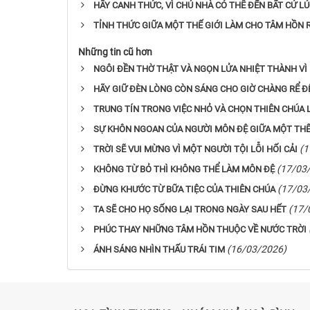
HÃY CANH THỨC, VÌ CHỦ NHÀ CÓ THỂ ĐẾN BẤT CỨ L
TỈNH THỨC GIỮA MỘT THẾ GIỚI LÀM CHO TÂM HỒN 
Những tin cũ hơn
NGÔI ĐỀN THỜ THẬT VÀ NGỌN LỬA NHIỆT THÀNH VÌ
HÃY GIỮ ĐÈN LÒNG CÒN SÁNG CHO GIỜ CHÀNG RỂ Đ
TRUNG TÍN TRONG VIỆC NHỎ VÀ CHỌN THIÊN CHÚA 
SỰ KHÔN NGOAN CỦA NGƯỜI MÔN ĐỆ GIỮA MỘT THẾ 
(1
TRỜI SẼ VUI MỪNG VÌ MỘT NGƯỜI TỘI LỖI HỐI CẢI
(17/03
KHÔNG TỪ BỎ THÌ KHÔNG THỂ LÀM MÔN ĐỆ
(17/03
ĐỪNG KHƯỚC TỪ BỮA TIỆC CỦA THIÊN CHÚA
(17/
TA SẼ CHO HỌ SỐNG LẠI TRONG NGÀY SAU HẾT
PHÚC THAY NHỮNG TÂM HỒN THUỘC VỀ NƯỚC TRỜI
(16/03/2026)
ÁNH SÁNG NHÌN THẤU TRÁI TIM