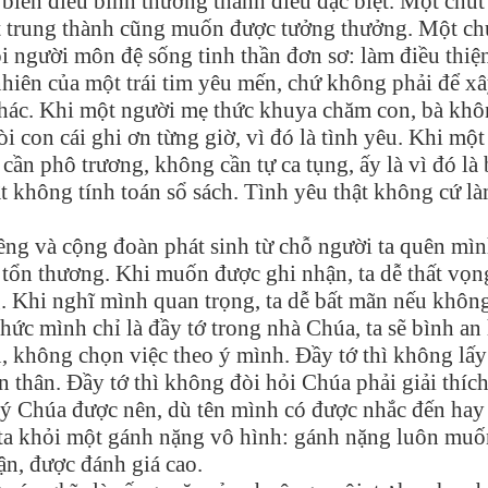
 biến điều bình thường thành điều đặc biệt. Một chút
 trung thành cũng muốn được tưởng thưởng. Một ch
 người môn đệ sống tinh thần đơn sơ: làm điều thiện
ự nhiên của một trái tim yêu mến, chứ không phải để x
khác. Khi một người mẹ thức khuya chăm con, bà kh
 con cái ghi ơn từng giờ, vì đó là tình yêu. Khi một
cần phô trương, không cần tự ca tụng, ấy là vì đó là
 không tính toán sổ sách. Tình yêu thật không cứ là
iêng và cộng đoàn phát sinh từ chỗ người ta quên mìn
ễ tổn thương. Khi muốn được ghi nhận, ta dễ thất vọn
. Khi nghĩ mình quan trọng, ta dễ bất mãn nếu khôn
hức mình chỉ là đầy tớ trong nhà Chúa, ta sẽ bình an
ủ, không chọn việc theo ý mình. Đầy tớ thì không lấy
 thân. Đầy tớ thì không đòi hỏi Chúa phải giải thíc
i ý Chúa được nên, dù tên mình có được nhắc đến hay
 ta khỏi một gánh nặng vô hình: gánh nặng luôn muố
ận, được đánh giá cao.