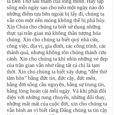
là Đền Thờ sâu thẳm của lòng mình. Hãy tập
sống mỗi ngày sao cho nếu một ngày nào đó
những điểm tựa bên ngoài bị lấy đi, chúng ta
vẫn còn một nền móng không thể bị phá hủy.
Xin Chúa cho chúng ta biết sử dụng những
thực tại trần gian mà không thần tượng hóa
chúng. Xin cho chúng ta biết quý nhà cửa,
công việc, địa vị, gia đình, các công trình, các
thành quả, nhưng không tôn chúng thành cứu
cánh. Xin cho chúng ta khi nhìn những vẻ đẹp
của trần gian vẫn nhớ rằng tất cả chỉ là tạm
thời. Xin cho chúng ta biết xây dựng “đền thờ
tâm hồn” bằng đức tin, đức cậy, đức mến,
bằng đời sống cầu nguyện, bằng sự trung tín,
bằng lòng hoán cải mỗi ngày. Và khi phải đối
diện với những rung chuyển, những đổi thay,
những mất mát của cuộc đời, xin cho chúng ta
vẫn bình an vì biết rằng Đấng chúng ta tin cậy