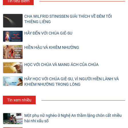
Tin tiêu điểm
CHA WILFRID STINISSEN GIẢI THÍCH VỀ ĐÊM TỐI
THIÊNG LIÊNG
HÃY ĐẾN VỚI CHÚA GIÊ-SU
HIỀN HẬU VÀ KHIÊM NHƯỜNG
HỌC VỚI CHÚA VÀ MANG ÁCH CỦA CHÚA
HÃY HỌC VỚI CHÚA GIÊ-SU, VÌ NGƯỜI HIỀN LÀNH VÀ
KHIÊM NHƯỜNG TRONG LÒNG
Tin xem nhiều
Một phụ nữ nghèo ở Nghệ An thầm lặng chôn cất nhiều
hài nhi xấu số