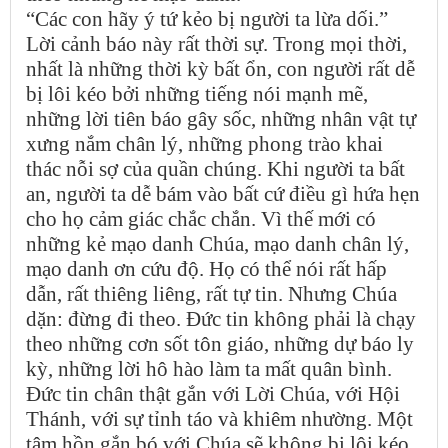
“Các con hãy ý tứ kẻo bị người ta lừa dối.”
Lời cảnh báo này rất thời sự. Trong mọi thời,
nhất là những thời kỳ bất ổn, con người rất dễ
bị lôi kéo bởi những tiếng nói mạnh mẽ,
những lời tiên báo gây sốc, những nhân vật tự
xưng nắm chân lý, những phong trào khai
thác nỗi sợ của quần chúng. Khi người ta bất
an, người ta dễ bám vào bất cứ điều gì hứa hẹn
cho họ cảm giác chắc chắn. Vì thế mới có
những kẻ mạo danh Chúa, mạo danh chân lý,
mạo danh ơn cứu độ. Họ có thể nói rất hấp
dẫn, rất thiêng liêng, rất tự tin. Nhưng Chúa
dặn: đừng đi theo. Đức tin không phải là chạy
theo những cơn sốt tôn giáo, những dự báo ly
kỳ, những lời hô hào làm ta mất quân bình.
Đức tin chân thật gắn với Lời Chúa, với Hội
Thánh, với sự tỉnh táo và khiêm nhường. Một
tâm hồn gắn bó với Chúa sẽ không bị lôi kéo