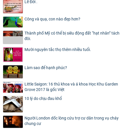
Lẽ Đời .
Công và quạ, con nào đẹp hơn?
Thành phố Mỹ có thể bị siêu động đất “hạt nhân” tách
đôi.
Mười nguyên tắc thọ thêm nhiều tuổi.
Làm sao để hạnh phúc?
Little Saigon: 16 thủ khoa và á khoa Học Khu Garden
Grove 2017 là gốc Việt
10 lý do chịu đau khổ
Người London dốc lòng cứu trợ cư dân trong vụ cháy
chung cư