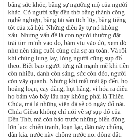
bằng sức khỏe, bằng sự ngưỡng mộ của người
khác. Có người xây đền thờ bằng thành công
nghề nghiệp, bằng tài sản tích lũy, bằng tiếng
tốt của xã hội. Những điều ấy tự nó không
xấu. Nhưng vấn đề là con người thường đặt
trái tim mình vào đó, bám víu vào đó, xem đó
như nền tảng cuối cùng của sự an toàn. Và rồi
khi chúng lung lay, lòng người cũng sụp đổ
theo. Biết bao người từng rất mạnh mẽ khi tiền
còn nhiều, danh còn sáng, sức còn dẻo, người
còn vây quanh. Nhưng khi mất mát ập đến, họ
hoảng loạn, cay đắng, hụt hẫng, vì hóa ra điều
họ bám vào bấy lâu nay không phải là Thiên
Chúa, mà là những viên đá sẽ có ngày đổ nát.
Chúa Giêsu không chỉ nói về sự sụp đổ của
Đền Thờ, mà còn báo trước những biến động
lớn lao: chiến tranh, loạn lạc, dân này chống
dân kia, nước này chống nước nọ, động đất,