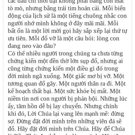
các dấu chỉ thời đại không phải bằng con mắt
tò mò, nhưng bằng trái tim hoán cải. Mỗi biến
động của lịch sử là một tiếng chuông nhắc con
người nhớ mình không ở đây mãi mãi. Mỗi
bất ổn là một lời mời gọi hãy sắp xếp lại thứ tự
ưu tiên. Mỗi đổ vỡ là một câu hỏi: lòng con
đang neo vào đâu?
Có thể nhiều người trong chúng ta chưa từng
chứng kiến một đền thờ lớn sụp đổ, nhưng ai
cũng từng chứng kiến một điều gì đó trong
đời mình ngã xuống. Một giấc mơ bị vỡ. Một
tương quan đổ gãy. Một người thân ra đi. Một
kế hoạch thất bại. Một sức khỏe bị mất. Một
niềm tin nơi con người bị phản bội. Những lúc
ấy, tâm hồn dễ bị lay chuyển. Nhưng chính
khi đó, Lời Chúa lại vang lên mạnh mẽ: đừng
sợ. Đừng đặt đời mình trên những viên đá sẽ
đổ. Hãy đặt đời mình trên Chúa. Hãy để Chúa