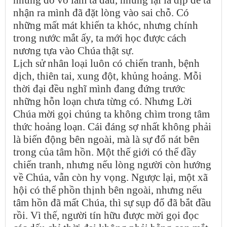
những đổ vỡ làm ta đau, nhưng lại là dịp để ta
nhận ra mình đã đặt lòng vào sai chỗ. Có
những mất mát khiến ta khóc, nhưng chính
trong nước mắt ấy, ta mới học được cách
nương tựa vào Chúa thật sự.
Lịch sử nhân loại luôn có chiến tranh, bệnh
dịch, thiên tai, xung đột, khủng hoảng. Mỗi
thời đại đều nghĩ mình đang đứng trước
những hỗn loạn chưa từng có. Nhưng Lời
Chúa mời gọi chúng ta không chìm trong tâm
thức hoảng loạn. Cái đáng sợ nhất không phải
là biến động bên ngoài, mà là sự đổ nát bên
trong của tâm hồn. Một thế giới có thể đầy
chiến tranh, nhưng nếu lòng người còn hướng
về Chúa, vẫn còn hy vọng. Ngược lại, một xã
hội có thể phồn thịnh bên ngoài, nhưng nếu
tâm hồn đã mất Chúa, thì sự sụp đổ đã bắt đầu
rồi. Vì thế, người tín hữu được mời gọi đọc