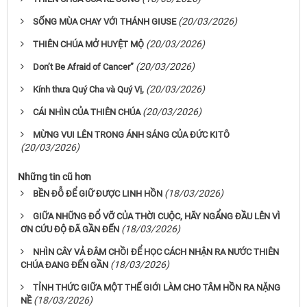
(20/03/2026)
SỐNG MÙA CHAY VỚI THÁNH GIUSE
(20/03/2026)
THIÊN CHÚA MỞ HUYỆT MỘ
(20/03/2026)
Don’t Be Afraid of Cancer”
(20/03/2026)
Kính thưa Quý Cha và Quý Vị,
(20/03/2026)
CÁI NHÌN CỦA THIÊN CHÚA
MỪNG VUI LÊN TRONG ÁNH SÁNG CỦA ĐỨC KITÔ
(20/03/2026)
Những tin cũ hơn
(18/03/2026)
BỀN ĐỖ ĐỂ GIỮ ĐƯỢC LINH HỒN
GIỮA NHỮNG ĐỔ VỠ CỦA THỜI CUỘC, HÃY NGẨNG ĐẦU LÊN VÌ
(18/03/2026)
ƠN CỨU ĐỘ ĐÃ GẦN ĐẾN
NHÌN CÂY VẢ ĐÂM CHỒI ĐỂ HỌC CÁCH NHẬN RA NƯỚC THIÊN
(18/03/2026)
CHÚA ĐANG ĐẾN GẦN
TỈNH THỨC GIỮA MỘT THẾ GIỚI LÀM CHO TÂM HỒN RA NẶNG
(18/03/2026)
NỀ