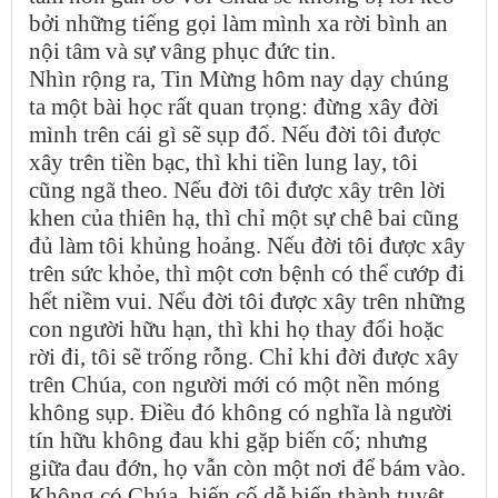
bởi những tiếng gọi làm mình xa rời bình an
nội tâm và sự vâng phục đức tin.
Nhìn rộng ra, Tin Mừng hôm nay dạy chúng
ta một bài học rất quan trọng: đừng xây đời
mình trên cái gì sẽ sụp đổ. Nếu đời tôi được
xây trên tiền bạc, thì khi tiền lung lay, tôi
cũng ngã theo. Nếu đời tôi được xây trên lời
khen của thiên hạ, thì chỉ một sự chê bai cũng
đủ làm tôi khủng hoảng. Nếu đời tôi được xây
trên sức khỏe, thì một cơn bệnh có thể cướp đi
hết niềm vui. Nếu đời tôi được xây trên những
con người hữu hạn, thì khi họ thay đổi hoặc
rời đi, tôi sẽ trống rỗng. Chỉ khi đời được xây
trên Chúa, con người mới có một nền móng
không sụp. Điều đó không có nghĩa là người
tín hữu không đau khi gặp biến cố; nhưng
giữa đau đớn, họ vẫn còn một nơi để bám vào.
Không có Chúa, biến cố dễ biến thành tuyệt