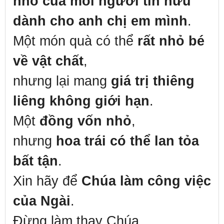
nhỏ của mỗi người tín hữu
dành cho anh chị em mình
.
Một món quà có thể
rất nhỏ bé
về vật chất
,
nhưng lại mang
giá trị thiêng
liêng không giới hạn
.
Một
đồng vốn nhỏ
,
nhưng
hoa trái có thể lan tỏa
bất tận
.
Xin hãy để
Chúa làm công việc
của Ngài
.
Đừng làm thay Chúa.