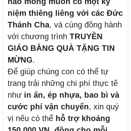
nào mong muốn có một kỷ
niệm thiêng liêng với các Đức
Thánh Cha
, và cùng đồng hành
với chương trình
TRUYỀN
GIÁO BẰNG QUÀ TẶNG TIN
MỪNG
.
Để giúp chúng con có thể tự
trang trải những chi phí thực tế
như
in ấn, ép nhựa, bao bì và
cước phí vận chuyển
, xin quý
vị nếu có thể
hỗ trợ khoảng
150.000 VN đồng cho mỗi