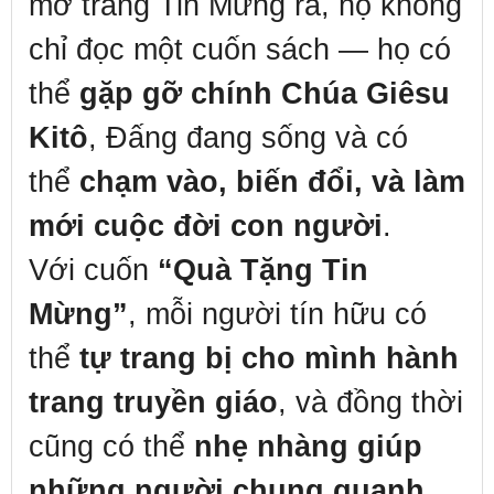
mở trang Tin Mừng ra, họ không
chỉ đọc một cuốn sách — họ có
thể
gặp gỡ chính Chúa Giêsu
Kitô
, Đấng đang sống và có
thể
chạm vào, biến đổi, và làm
mới cuộc đời con người
.
Với cuốn
“Quà Tặng Tin
Mừng”
, mỗi người tín hữu có
thể
tự trang bị cho mình hành
trang truyền giáo
, và đồng thời
cũng có thể
nhẹ nhàng giúp
những người chung quanh