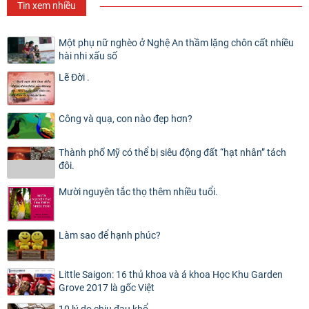
Tin xem nhiều
Một phụ nữ nghèo ở Nghệ An thầm lặng chôn cất nhiều
hài nhi xấu số
Lẽ Đời .
Công và quạ, con nào đẹp hơn?
Thành phố Mỹ có thể bị siêu động đất “hạt nhân” tách
đôi.
Mười nguyên tắc thọ thêm nhiều tuổi.
Làm sao để hạnh phúc?
Little Saigon: 16 thủ khoa và á khoa Học Khu Garden
Grove 2017 là gốc Việt
10 lý do chịu đau khổ