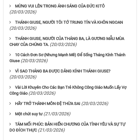
MỪNG VUI LÊN TRONG ÁNH SÁNG CỦA ĐỨC KITÔ
(20/03/2026)
THÁNH GIUSE, NGƯỜI TÔI TỚ TRUNG TÍN VÀ KHÔN NGOAN
(20/03/2026)
THÁNH GIUSE, NGƯỜI CỦA THÁNG BA, LÀ GƯƠNG MẪU MÙA
(20/03/2026)
CHAY CỦA CHÚNG TA.
10 Cách Đơn Sơ (Nhưng Mạnh Mẽ) Để Sống Tháng Kính Thánh
(20/03/2026)
Giuse
VÌ SAO THÁNG BA ĐƯỢC DÂNG KÍNH THÁNH GIUSE?
(20/03/2026)
Vài Lời Khuyên Cho Các Bạn Trẻ Không Công Giáo Muốn Lấy Vợ
(20/03/2026)
Công Giáo
(20/03/2026)
HÃY TRỞ THÀNH MÔN ĐỆ THỪA SAI
(21/03/2026)
Một chút suy tư
TÁM MỐI PHÚC: BẢN HIẾN CHƯƠNG CỦA TÌNH YÊU VÀ SỰ TỰ
(21/03/2026)
DO ĐÍCH THỰC