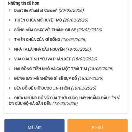
Những tin cũ hơn
(20/03/2026)
Don’t Be Afraid of Cancer”
(20/03/2026)
THIÊN CHÚA MỞ HUYỆT MỘ
(20/03/2026)
SỐNG MÙA CHAY VỚI THÁNH GIUSE
(18/03/2026)
THIÊN CHÚA CỦA KẺ SỐNG
(18/03/2026)
NHÀ TA LÀ NHÀ CẦU NGUYỆN
(18/03/2026)
VUA CỦA TÌNH YÊU VÀ PHÁN XÉT
(18/03/2026)
HAI ĐỒNG TIỀN NHỎ VÀ CẢ MỘT TRÁI TIM
(18/03/2026)
ĐỪNG SAY MÊ NHỮNG GÌ SẼ SỤP ĐỔ
(18/03/2026)
BỀN ĐỖ ĐỂ GIỮ ĐƯỢC LINH HỒN
GIỮA NHỮNG ĐỔ VỠ CỦA THỜI CUỘC, HÃY NGẨNG ĐẦU LÊN VÌ
(18/03/2026)
ƠN CỨU ĐỘ ĐÃ GẦN ĐẾN
Mái Ấm
KT-XH