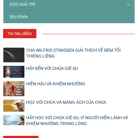
GÓC GIẢI TRÍ
Sức Khỏe
Tin tiêu điểm
CHA WILFRID STINISSEN GIẢI THÍCH VỀ ĐÊM TỐI
THIÊNG LIÊNG
HÃY ĐẾN VỚI CHÚA GIÊ-SU
HIỀN HẬU VÀ KHIÊM NHƯỜNG
HỌC VỚI CHÚA VÀ MANG ÁCH CỦA CHÚA
HÃY HỌC VỚI CHÚA GIÊ-SU, VÌ NGƯỜI HIỀN LÀNH VÀ
KHIÊM NHƯỜNG TRONG LÒNG