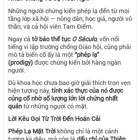
Những người chứng kiến phép lạ đến từ mọi
tầng lớp xã hội — nông dân, học giả, người vô
thần, và cả hội viên Tam Điểm.
Ngay cả
tờ báo thế tục
O Século
, vốn nổi
tiếng vì lập trường chống Giáo hội, cũng phải
mô tả biến cố ấy là một
“phép lạ”
(prodigy)
được chứng kiến bởi hàng ngàn
người.
Dù khoa học chưa bao giờ giải thích trọn vẹn
hiện tượng này,
tính xác thực của nó được
củng cố nhờ số lượng lớn lời chứng nhất
quán
từ những người có mặt.
Lời Kêu Gọi Từ Trời Đến Hoán Cải
Phép Lạ Mặt Trời
không chỉ là một cảnh
tượng kỳ diệu, mà còn là
dấu chỉ của Thiên