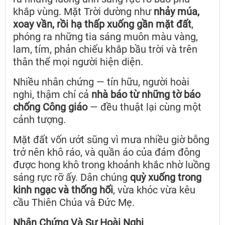
khắp vùng. Mặt Trời dường như
nhảy múa,
xoay vần, rồi hạ thấp xuống gần mặt đất
,
phóng ra những tia sáng muôn màu vàng,
lam, tím, phản chiếu khắp bầu trời và trên
thân thể mọi người hiện diện.
Nhiều nhân chứng — tín hữu, người hoài
nghi, thậm chí cả
nhà báo từ những tờ báo
chống Công giáo
— đều thuật lại cùng một
cảnh tượng.
Mặt đất vốn ướt sũng vì mưa nhiều giờ bỗng
trở nên khô ráo, và quần áo của đám đông
được hong khô trong khoảnh khắc nhờ luồng
sáng rực rỡ ấy. Dân chúng
quỳ xuống trong
kinh ngạc và thống hối
, vừa khóc vừa kêu
cầu Thiên Chúa và Đức Mẹ.
Nhân Chứng Và Sự Hoài Nghi