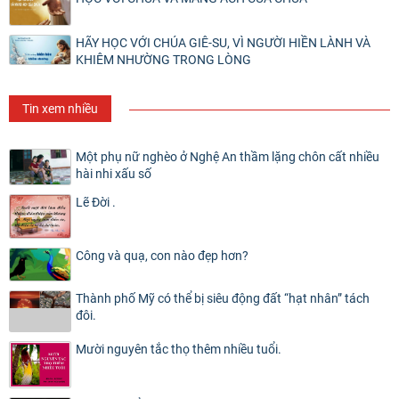
HÃY HỌC VỚI CHÚA GIÊ-SU, VÌ NGƯỜI HIỀN LÀNH VÀ
KHIÊM NHƯỜNG TRONG LÒNG
Tin xem nhiều
Một phụ nữ nghèo ở Nghệ An thầm lặng chôn cất nhiều
hài nhi xấu số
Lẽ Đời .
Công và quạ, con nào đẹp hơn?
Thành phố Mỹ có thể bị siêu động đất “hạt nhân” tách
đôi.
Mười nguyên tắc thọ thêm nhiều tuổi.