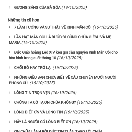
(19/10/2025)
GƯƠNG SÁNG CỦA BÀ GÓA
Những tin cũ hơn
(16/10/2025)
7 LẦM TƯỞNG VÀ SỰ THẬT VỀ KINH MÂN CÔI
LẦN HẠT MÂN CÔI LÀ BƯỚC ĐI CÙNG CHÚA GIÊSU VÀ MẸ
(16/10/2025)
MARIA
Đức Giáo hoàng Lêô XIV kêu gọi cầu nguyện Kinh Mân Côi cho
(16/10/2025)
hòa bình trong suốt tháng 10
(16/10/2025)
CHỐI BỎ HAY TRỞ LẠI
NHỮNG ĐIỀU BẠN CHƯA BIẾT VỀ CÂU CHUYỆN MƯỜI NGƯỜI
(16/10/2025)
PHONG CÙI
(16/10/2025)
LÒNG TIN TRỌN VẸN
(16/10/2025)
CHÚNG TA CÓ TẠ ƠN CHÚA KHÔNG?
(16/10/2025)
LÒNG BIẾT ƠN VÀ LÒNG TIN
(16/10/2025)
HÃY LÀ NGƯỜI CÓ LÒNG BIẾT ƠN
ƠN CHỮA LÀNH BỞI ĐỨC TIN TUÂN THEO LỜI CHÚA