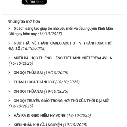
Những tin mới hơn
5 cách sáng tạo giúp trẻ nhỏ yêu mến và cầu nguyện Kinh Mân
(16/10/2025)
Côi ngay hôm nay
6 SỰ THẬT VỀ THÁNH CARLO ACUTIS – VỊ THÁNH CỦA THỜI
(16/10/2025)
ĐẠI SỐ
MƯỜI BÀI HỌC THIÊNG LIÊNG TỪ THÁNH NỮ TÊRÊSA AVILA
(16/10/2025)
(16/10/2025)
ƠN GỌI THỪA SAI
(18/10/2025)
THÁNH LUCA THÁNH SỬ
(19/10/2025)
ƠN GỌI THỪA SAI
ƠN GỌI TRUYỀN GIÁO TRONG HƠI THỞ CỦA THỜI ĐẠI MỚI
(19/10/2025)
(19/10/2025)
HÃY RA ĐI GIEO NIỀM HY VỌNG
(19/10/2025)
KIÊN NHẪN KHI CẦU NGUYỆN