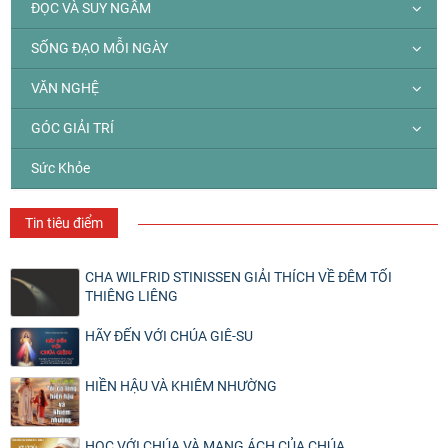
ĐỌC VÀ SUY NGẪM
SỐNG ĐẠO MỖI NGÀY
VĂN NGHỆ
GÓC GIẢI TRÍ
Sức Khỏe
Tin tiêu điểm
CHA WILFRID STINISSEN GIẢI THÍCH VỀ ĐÊM TỐI
THIÊNG LIÊNG
HÃY ĐẾN VỚI CHÚA GIÊ-SU
HIỀN HẬU VÀ KHIÊM NHƯỜNG
HỌC VỚI CHÚA VÀ MANG ÁCH CỦA CHÚA