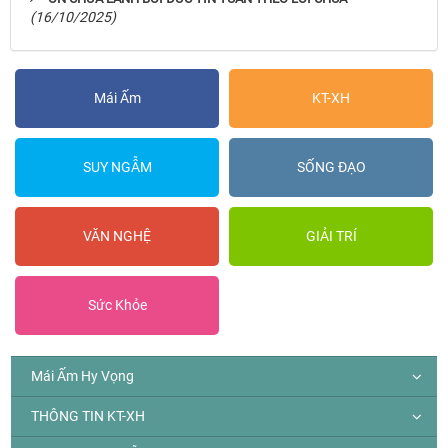
(16/10/2025)
Mái Ấm
KT-XH
SUY NGẪM
SỐNG ĐẠO
VĂN NGHỆ
GIẢI TRÍ
Sức Khỏe
Mái Ấm Hy Vọng
THÔNG TIN KT-XH