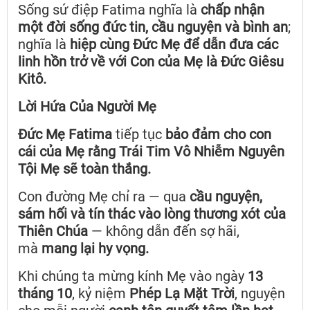
Sống sứ điệp Fatima nghĩa là
chấp nhận
một đời sống đức tin, cầu nguyện và bình an
;
nghĩa là
hiệp cùng Đức Mẹ để dẫn đưa các
linh hồn trở về với Con của Mẹ là Đức Giêsu
Kitô.
Lời Hứa Của Người Mẹ
Đức Mẹ Fatima
tiếp tục
bảo đảm cho con
cái của Mẹ rằng Trái Tim Vô Nhiễm Nguyên
Tội Mẹ sẽ toàn thắng.
Con đường Mẹ chỉ ra — qua
cầu nguyện,
sám hối và tín thác vào lòng thương xót của
Thiên Chúa
— không dẫn đến sợ hãi,
mà
mang lại hy vọng.
Khi chúng ta mừng kính Mẹ vào ngày
13
tháng 10
, kỷ niệm
Phép Lạ Mặt Trời
, nguyện