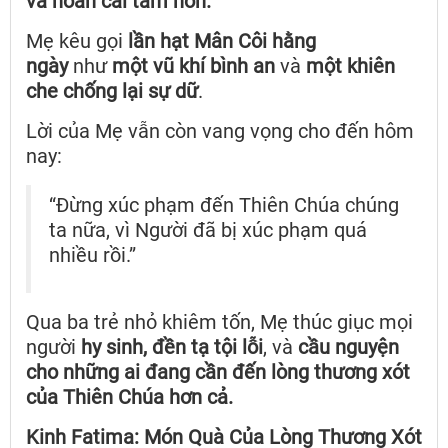
và hoán cải tâm hồn.
Mẹ kêu gọi
lần hạt Mân Côi hằng
ngày
như
một vũ khí bình an
và
một khiên
che chống lại sự dữ
.
Lời của Mẹ vẫn còn vang vọng cho đến hôm
nay:
“Đừng xúc phạm đến Thiên Chúa chúng
ta nữa, vì Người đã bị xúc phạm quá
nhiều rồi.”
Qua ba trẻ nhỏ khiêm tốn, Mẹ thúc giục mọi
người
hy sinh, đền tạ tội lỗi
, và
cầu nguyện
cho những ai đang cần đến lòng thương xót
của Thiên Chúa hơn cả.
Kinh Fatima: Món Quà Của Lòng Thương Xót