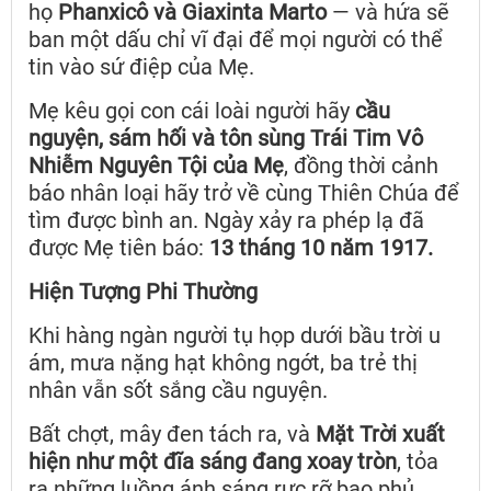
họ
Phanxicô và Giaxinta Marto
— và hứa sẽ
ban một dấu chỉ vĩ đại để mọi người có thể
tin vào sứ điệp của Mẹ.
Mẹ kêu gọi con cái loài người hãy
cầu
nguyện, sám hối và tôn sùng Trái Tim Vô
Nhiễm Nguyên Tội của Mẹ
, đồng thời cảnh
báo nhân loại hãy trở về cùng Thiên Chúa để
tìm được bình an. Ngày xảy ra phép lạ đã
được Mẹ tiên báo:
13 tháng 10 năm 1917.
Hiện Tượng Phi Thường
Khi hàng ngàn người tụ họp dưới bầu trời u
ám, mưa nặng hạt không ngớt, ba trẻ thị
nhân vẫn sốt sắng cầu nguyện.
Bất chợt, mây đen tách ra, và
Mặt Trời xuất
hiện như một đĩa sáng đang xoay tròn
, tỏa
ra những luồng ánh sáng rực rỡ bao phủ