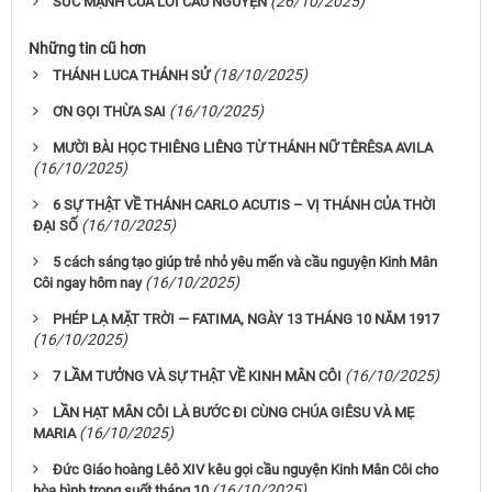
(26/10/2025)
SỨC MẠNH CỦA LỜI CẦU NGUYỆN
Những tin cũ hơn
(18/10/2025)
THÁNH LUCA THÁNH SỬ
(16/10/2025)
ƠN GỌI THỪA SAI
MƯỜI BÀI HỌC THIÊNG LIÊNG TỪ THÁNH NỮ TÊRÊSA AVILA
(16/10/2025)
6 SỰ THẬT VỀ THÁNH CARLO ACUTIS – VỊ THÁNH CỦA THỜI
(16/10/2025)
ĐẠI SỐ
5 cách sáng tạo giúp trẻ nhỏ yêu mến và cầu nguyện Kinh Mân
(16/10/2025)
Côi ngay hôm nay
PHÉP LẠ MẶT TRỜI — FATIMA, NGÀY 13 THÁNG 10 NĂM 1917
(16/10/2025)
(16/10/2025)
7 LẦM TƯỞNG VÀ SỰ THẬT VỀ KINH MÂN CÔI
LẦN HẠT MÂN CÔI LÀ BƯỚC ĐI CÙNG CHÚA GIÊSU VÀ MẸ
(16/10/2025)
MARIA
Đức Giáo hoàng Lêô XIV kêu gọi cầu nguyện Kinh Mân Côi cho
(16/10/2025)
hòa bình trong suốt tháng 10