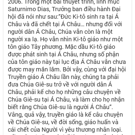
2006. Trong một bài thuyết trình, linh mục
Saturnimo Dias, Trưởng ban điều hành Đại
hội đã nói như sau:”Đức Ki-tô sinh ra tại Á
Châu và đã chết tại Á Châu… nhưng đối với
người dân Á Châu, Chúa vẫn còn là một
người xa lạ. Họ vẫn nhìn Ki-tô giáo như một
tôn giáo Tây phương. Mặc dầu Ki-tô giáo
được phát sinh tại Á Châu, nhưng số phận
của tôn giáo này tại lục địa Á Châu vẫn chưa
được may mắn lắm. Bởi vậy, cùng với đại hội
Truyền giáo Á Châu lần này, chúng ta phải
đưa Chúa Giê-su trở về với người dân Á
Châu, phải kể cho họ những câu chuyện về
Chúa Giê-su tại Á Châu, và làm cho họ nhận
biết rằng Chúa Giê-su là người Á Châu”.
Vâng, quả vậy, truyền giáo là kể câu chuyện
về Chúa Giê-su, về đời sống, giáo huấn và
cái chết của Người vì yêu thương nhân loại.