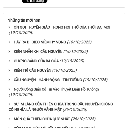
Những tin mới hơn
ƠN GỌI TRUYỀN GIÁO TRONG HƠI THỞ CỦA THỜI ĐẠI MỚI
(19/10/2025)
(19/10/2025)
HÃY RA ĐI GIEO NIỀM HY VỌNG
(19/10/2025)
KIÊN NHẪN KHI CẦU NGUYỆN
(19/10/2025)
GƯƠNG SÁNG CỦA BÀ GÓA
(19/10/2025)
KIÊN TRÌ CẦU NGUYỆN
(19/10/2025)
CẦU NGUYỆN - HÀNH ĐỘNG - TIN TƯỞNG
Người Công Giáo Có Tin Vào Thuyết Luân Hồi Không?
(19/10/2025)
SỰ IM LẶNG CỦA THIÊN CHÚA TRONG CẦU NGUYỆN KHÔNG
(26/10/2025)
CÓ NGHĨA LÀ NGƯỜI VẮNG MẶT
(26/10/2025)
MÓN QUÀ THIÊN CHÚA QUÝ NHẤT