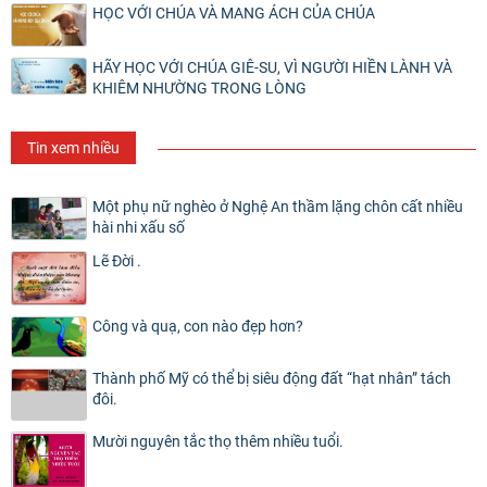
HỌC VỚI CHÚA VÀ MANG ÁCH CỦA CHÚA
HÃY HỌC VỚI CHÚA GIÊ-SU, VÌ NGƯỜI HIỀN LÀNH VÀ
KHIÊM NHƯỜNG TRONG LÒNG
Tin xem nhiều
Một phụ nữ nghèo ở Nghệ An thầm lặng chôn cất nhiều
hài nhi xấu số
Lẽ Đời .
Công và quạ, con nào đẹp hơn?
Thành phố Mỹ có thể bị siêu động đất “hạt nhân” tách
đôi.
Mười nguyên tắc thọ thêm nhiều tuổi.