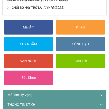
(16/10/2025)
CHỐI BỎ HAY TRỞ LẠI
Mái Ấm
KT-XH
SUY NGẪM
SỐNG ĐẠO
VĂN NGHỆ
GIẢI TRÍ
Sức Khỏe
Mái Ấm Hy Vọng
THÔNG TIN KT-XH