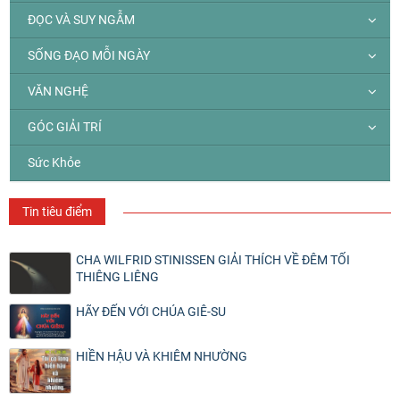
ĐỌC VÀ SUY NGẪM
SỐNG ĐẠO MỖI NGÀY
VĂN NGHỆ
GÓC GIẢI TRÍ
Sức Khỏe
Tin tiêu điểm
CHA WILFRID STINISSEN GIẢI THÍCH VỀ ĐÊM TỐI
THIÊNG LIÊNG
HÃY ĐẾN VỚI CHÚA GIÊ-SU
HIỀN HẬU VÀ KHIÊM NHƯỜNG