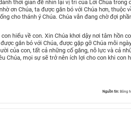
dành thời gian để nhìn lại vị trí của Lời Chúa trong 
ể nhờ ơn Chúa, ta được gắn bó với Chúa hơn, thuộc v
sống cho thánh ý Chúa. Chúa vẫn đang chờ đợi phầ
 con hiểu về con. Xin Chúa khơi dậy nơi tâm hồn c
t được gắn bó với Chúa, được gặp gỡ Chúa mỗi ngà
ười của con, tất cả những cố gắng, nỗ lực và cả nh
yêu Chúa, mọi sự sẽ trở nên ích lợi cho con khi con 
Nguồn tin:
Bông 