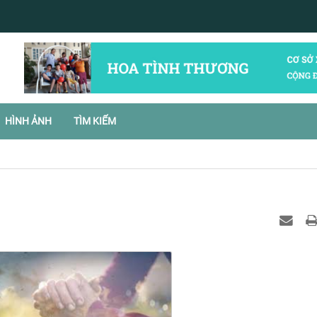
HÌNH ẢNH
TÌM KIẾM