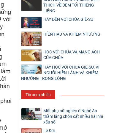
ng
THÍCH VỀ ĐÊM TỐI THIÊNG
LIÊNG
những
ề với
HÃY ĐẾN VỚI CHÚA GIÊ-SU
ấy
ên
HIỀN HẬU VÀ KHIÊM NHƯỜNG
i
HỌC VỚI CHÚA VÀ MANG ÁCH
g
CỦA CHÚA
làm
HÃY HỌC VỚI CHÚA GIÊ-SU, VÌ
à làm
NGƯỜI HIỀN LÀNH VÀ KHIÊM
Lời
NHƯỜNG TRONG LÒNG
phân
Tin xem nhiều
 phơi
Một phụ nữ nghèo ở Nghệ An
thầm lặng chôn cất nhiều hài nhi
y
xấu số
 mớ
Lẽ Đời .