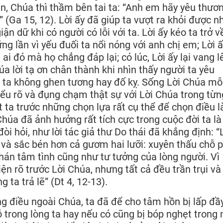
n, Chúa thì thầm bên tai ta: “Anh em hãy yêu thươ
(Ga 15, 12). Lời ấy đã giúp ta vượt ra khỏi được 
ận dữ khi có người có lỗi với ta. Lời ấy kéo ta trở v
ững lần vì yếu đuối ta nổi nóng với anh chị em; Lời 
ai đó mà họ chẳng đáp lại; có lúc, Lời ấy lại vang l
húa lời tạ ơn chân thành khi nhìn thấy người ta yêu
 ta không ghen tương hay đố kỵ. Sống Lời Chúa mỗ
iểu rõ và đụng chạm thật sự với Lời Chúa trong từn
ặt ta trước những chọn lựa rất cụ thể để chọn điều 
Chúa đã ảnh hưởng rất tích cực trong cuộc đời ta l
i hỏi, như lời tác giả thư Do thái đã khẳng định: “
u và sắc bén hơn cả gươm hai lưỡi: xuyên thấu chỗ 
 phán tâm tình cũng như tư tưởng của lòng người. Vì
ện rõ trước Lời Chúa, nhưng tất cả đều trần trụi và
ta trả lẽ” (Dt 4, 12-13).
 điều ngoài Chúa, ta đã để cho tâm hồn bị lấp đầ
ỗ trong lòng ta hay nếu có cũng bị bóp nghẹt trong