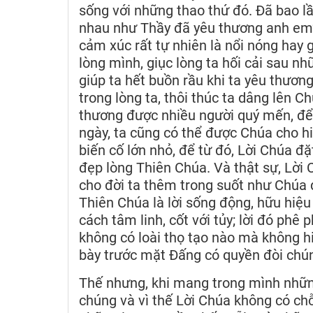
sống với những thao thứ đó. Đã bao lầ
nhau như Thầy đã yêu thương anh em” 
cảm xúc rất tự nhiên là nổi nóng hay gi
lòng mình, giục lòng ta hối cải sau nh
giúp ta hết buồn rầu khi ta yêu thương 
trong lòng ta, thôi thúc ta dâng lên C
thương được nhiều người quý mến, để
ngày, ta cũng có thể được Chúa cho h
biến cố lớn nhỏ, để từ đó, Lời Chúa đ
đẹp lòng Thiên Chúa. Và thật sự, Lời 
cho đời ta thêm trong suốt như Chúa đò
Thiên Chúa là lời sống động, hữu hiệ
cách tâm linh, cốt với tủy; lời đó phê
không có loài thọ tạo nào mà không hi
bày trước mặt Đấng có quyền đòi chúng 
Thế nhưng, khi mang trong mình những
chúng và vì thế Lời Chúa không có ch