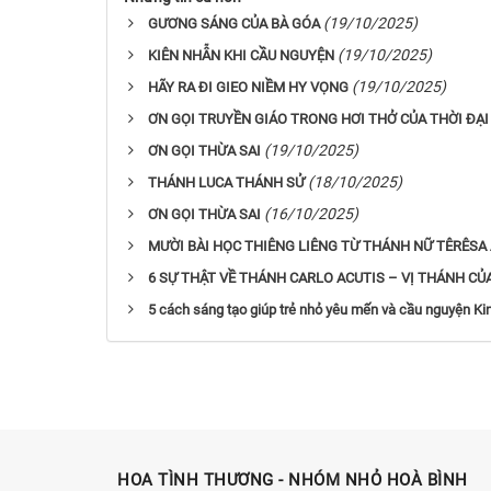
(19/10/2025)
GƯƠNG SÁNG CỦA BÀ GÓA
(19/10/2025)
KIÊN NHẪN KHI CẦU NGUYỆN
(19/10/2025)
HÃY RA ĐI GIEO NIỀM HY VỌNG
ƠN GỌI TRUYỀN GIÁO TRONG HƠI THỞ CỦA THỜI ĐẠI
(19/10/2025)
ƠN GỌI THỪA SAI
(18/10/2025)
THÁNH LUCA THÁNH SỬ
(16/10/2025)
ƠN GỌI THỪA SAI
MƯỜI BÀI HỌC THIÊNG LIÊNG TỪ THÁNH NỮ TÊRÊSA 
6 SỰ THẬT VỀ THÁNH CARLO ACUTIS – VỊ THÁNH CỦA
5 cách sáng tạo giúp trẻ nhỏ yêu mến và cầu nguyện K
HOA TÌNH THƯƠNG - NHÓM NHỎ HOÀ BÌNH