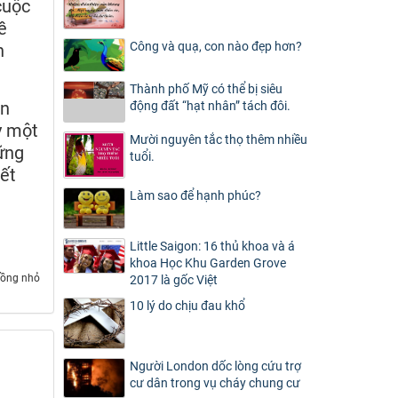
cuộc
ề
Công và quạ, con nào đẹp hơn?
n
Thành phố Mỹ có thể bị siêu
on
động đất “hạt nhân” tách đôi.
y một
Mười nguyên tắc thọ thêm nhiều
ững
tuổi.
hết
Làm sao để hạnh phúc?
Little Saigon: 16 thủ khoa và á
khoa Học Khu Garden Grove
hồng nhỏ
2017 là gốc Việt
10 lý do chịu đau khổ
Người London dốc lòng cứu trợ
cư dân trong vụ cháy chung cư