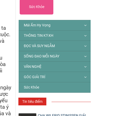
Sức Khỏe
Mái Ấm Hy Vọng
 ta
cuộc.
THÔNG TIN KT-XH
và
ĐỌC VÀ SUY NGẪM
SỐNG ĐẠO MỖI NGÀY
u
tòa
VĂN NGHỆ
i
GÓC GIẢI TRÍ
 ngày
Sức Khỏe
được
 yếu
Tin tiêu điểm
ta ý
úa và
CHA WILFRID STINISSEN GIẢI