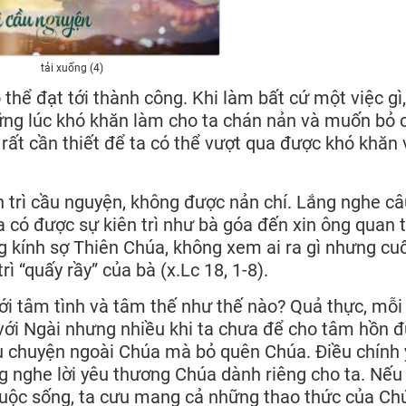
tải xuống (4)
ó thể đạt tới thành công. Khi làm bất cứ một việc gì,
ững lúc khó khăn làm cho ta chán nản và muốn bỏ 
ự rất cần thiết để ta có thể vượt qua được khó khăn 
n trì cầu nguyện, không được nản chí. Lắng nghe câ
ta có được sự kiên trì như bà góa đến xin ông quan 
 kính sợ Thiên Chúa, không xem ai ra gì nhưng cuố
ì “quấy rầy” của bà (x.Lc 18, 1-8).
với tâm tình và tâm thế như thế nào? Quả thực, mỗi
với Ngài nhưng nhiều khi ta chưa để cho tâm hồn 
ều chuyện ngoài Chúa mà bỏ quên Chúa. Điều chính
g nghe lời yêu thương Chúa dành riêng cho ta. Nếu 
 cuộc sống, ta cưu mang cả những thao thức của Ch