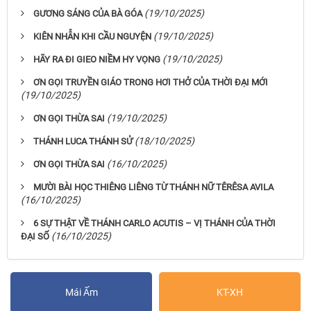
(19/10/2025)
GƯƠNG SÁNG CỦA BÀ GÓA
(19/10/2025)
KIÊN NHẪN KHI CẦU NGUYỆN
(19/10/2025)
HÃY RA ĐI GIEO NIỀM HY VỌNG
ƠN GỌI TRUYỀN GIÁO TRONG HƠI THỞ CỦA THỜI ĐẠI MỚI
(19/10/2025)
(19/10/2025)
ƠN GỌI THỪA SAI
(18/10/2025)
THÁNH LUCA THÁNH SỬ
(16/10/2025)
ƠN GỌI THỪA SAI
MƯỜI BÀI HỌC THIÊNG LIÊNG TỪ THÁNH NỮ TÊRÊSA AVILA
(16/10/2025)
6 SỰ THẬT VỀ THÁNH CARLO ACUTIS – VỊ THÁNH CỦA THỜI
(16/10/2025)
ĐẠI SỐ
Mái Ấm
KT-XH