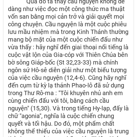
Qua đó ta thấy cầu nguyện không dễ
dàng như việc đọc một công thức ma thuật
vốn san bằng mọi cản trở và giải quyết mọi
công chuyện. Cầu nguyện là một cuộc phiêu
lưu mầu nhiệm mà trong Kinh Thánh thường
mang bộ mặt của một cuộc chiến đấu như
vừa thấy : hãy nghĩ đến giai thoại nổi tiếng là
cuộc vật lộn của Gia-cóp với Thiên Chúa bên
bờ sông Giáp-bốc (St 32,23-33) mà chính
ngôn sứ Hô-sê diễn giải như một biểu tượng
của việc cầu nguyện (12,4-6). Cũng hãy nghĩ
đến cụm từ kỳ lạ thánh Phao-lô đã sử dụng
trong Thư Rô-ma : "Tôi khuyên nhủ anh em
cùng chiến đấu với tôi, bằng cách cầu
nguyện" (15,30). Và trong tiếng Hy-lạp, đấy là
chữ "agonia", nghĩa là cuộc chiến chung
quyết và tối hậu. Do đó, một phẩm chất
không thể thiếu của việc cầu nguyện là trung