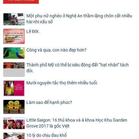
Một phụ nữ nghèo ở Nghệ An thầm lặng chôn cất nhiều
hài nhi xấu số
Lẽ Đời .
Công và quạ, con nào đẹp hơn?
Thành phố Mỹ có thể bị siêu động đất “hạt nhân” tách
đôi.
Mười nguyên tắc thọ thêm nhiều tuổi.
Làm sao để hạnh phúc?
Little Saigon: 16 thủ khoa và á khoa Học Khu Garden
Grove 2017 là gốc Việt
10 lý do chịu đau khổ