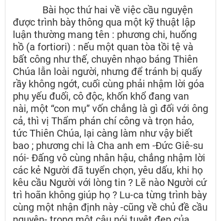
Bài học thứ hai về việc cầu nguyện
được trình bày thông qua một kỹ thuật lập
luận thường mang tên : phương chi, huống
hồ (a fortiori) : nếu một quan tòa tồi tệ và
bất công như thế, chuyên nhạo báng Thiên
Chúa lẫn loài người, nhưng để tránh bị quấy
rầy không ngớt, cuối cùng phải nhậm lời góa
phụ yếu đuối, cô độc, khốn khổ đang van
nài, một “con mụ” vốn chẳng là gì đối với ông
cả, thì vị Thẩm phán chí công và trọn hảo,
tức Thiên Chúa, lại càng làm như vậy biết
bao ; phương chi là Cha anh em -Đức Giê-su
nói- Đấng vô cùng nhân hậu, chẳng nhậm lời
các kẻ Người đã tuyển chọn, yêu dấu, khi họ
kêu cầu Người với lòng tin ? Lẽ nào Người cứ
trì hoãn không giúp họ ? Lu-ca từng trình bày
cùng một nhận định này -cũng về chủ đề cầu
nguyện- trong một câu nói tuyệt đẹp của