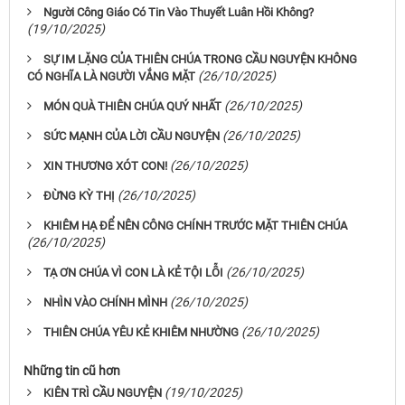
Người Công Giáo Có Tin Vào Thuyết Luân Hồi Không?
(19/10/2025)
SỰ IM LẶNG CỦA THIÊN CHÚA TRONG CẦU NGUYỆN KHÔNG
(26/10/2025)
CÓ NGHĨA LÀ NGƯỜI VẮNG MẶT
(26/10/2025)
MÓN QUÀ THIÊN CHÚA QUÝ NHẤT
(26/10/2025)
SỨC MẠNH CỦA LỜI CẦU NGUYỆN
(26/10/2025)
XIN THƯƠNG XÓT CON!
(26/10/2025)
ĐỪNG KỲ THỊ
KHIÊM HẠ ĐỂ NÊN CÔNG CHÍNH TRƯỚC MẶT THIÊN CHÚA
(26/10/2025)
(26/10/2025)
TẠ ƠN CHÚA VÌ CON LÀ KẺ TỘI LỖI
(26/10/2025)
NHÌN VÀO CHÍNH MÌNH
(26/10/2025)
THIÊN CHÚA YÊU KẺ KHIÊM NHƯỜNG
Những tin cũ hơn
(19/10/2025)
KIÊN TRÌ CẦU NGUYỆN