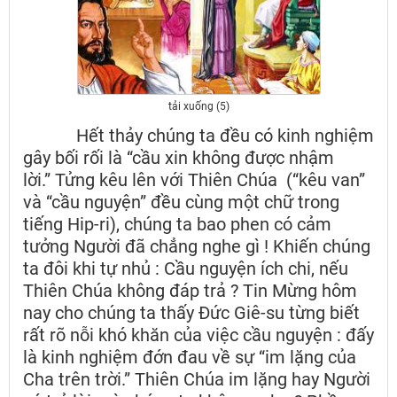
tải xuống (5)
Hết thảy chúng ta đều có kinh nghiệm
gây bối rối là “cầu xin không được nhậm
lời.” Tửng kêu lên với Thiên Chúa (“kêu van”
và “cầu nguyện” đều cùng một chữ trong
tiếng Hip-ri), chúng ta bao phen có cảm
tưởng Người đã chẳng nghe gì ! Khiến chúng
ta đôi khi tự nhủ : Cầu nguyện ích chi, nếu
Thiên Chúa không đáp trả ? Tin Mừng hôm
nay cho chúng ta thấy Đức Giê-su từng biết
rất rõ nỗi khó khăn của việc cầu nguyện : đấy
là kinh nghiệm đớn đau về sự “im lặng của
Cha trên trời.” Thiên Chúa im lặng hay Người