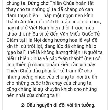
chúng ta. Đừng chờ Thiên Chúa hoàn tất
thay cho ta những gì ta đã chẳng có can
đảm thực hiện. Thắp một ngọn nến kính
thánh An-tôn để được thi đậu cuối niên học,
hay như ở Việt Nam hiện thời, trước mùa
khảo thí, nhiều sĩ tử đến Văn Miếu-Quốc Tử
Giám tại Hà Nội dâng hương hoa lễ vật để
xin thi cử trót lọt, đang lúc đã chẳng hề lo
“gạo bài”, thế là không lương thiện ! Người ta
hiểu Thiên Chúa và các “văn thánh” (nếu có
linh thiêng) chẳng nhậm kiểu cầu xin này.
Thiên Chúa đâu phải là “kẻ trám lỗ” cho
những biếng nhác của chúng ta, nơi trú ẩn
cho những cuộc trốn chạy của chúng ta,
cũng chẳng là sự khuyến khích cho những
hèn nhát của chúng ta !!!
2- Cầu nguyện đi đôi với tin tưởng.