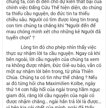
chúng ta, còn đi đến chỗ dự kiến thất bại của
chính việc Đấng Cứu Thế hiện diện, do chúng
ta thiếu cầu nguyện, do đức tin ta thiếu
chiều sâu. Người có tìm được lòng tin trong
con tim chúng ta chăng khi “Người đến để
mau chóng minh xét cho những kẻ Người đã
tuyển chọn” ?
Lòng tin đó cho phép nhìn thấy việc
thực sự nhậm lời ta cầu nguyện. Ngay cả khi
bên ngoài, lời cầu nguyện của chúng ta xem
ra không được nhậm, Đức Giê-su bảo, vẫn có
một sự nhậm lời bên trong, từ phía Thiên
Chúa. Chúng ta có tin như thế chăng ? Nếu
ai đó từng hỏi cha Maximilien Kolbe, ngày
thứ 14 cơn hấp hối của ngài trong hầm ngục
giam đói, rằng lời cầu nguyện của ngài có
được nhậm chăng… ngài hẳn trả lời là được…
vì bên kia cái chết của mình, ngài đã thấy