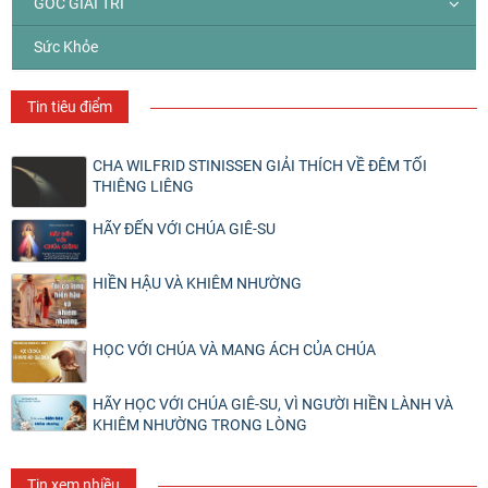
GÓC GIẢI TRÍ
Sức Khỏe
Tin tiêu điểm
CHA WILFRID STINISSEN GIẢI THÍCH VỀ ĐÊM TỐI
THIÊNG LIÊNG
HÃY ĐẾN VỚI CHÚA GIÊ-SU
HIỀN HẬU VÀ KHIÊM NHƯỜNG
HỌC VỚI CHÚA VÀ MANG ÁCH CỦA CHÚA
HÃY HỌC VỚI CHÚA GIÊ-SU, VÌ NGƯỜI HIỀN LÀNH VÀ
KHIÊM NHƯỜNG TRONG LÒNG
Tin xem nhiều