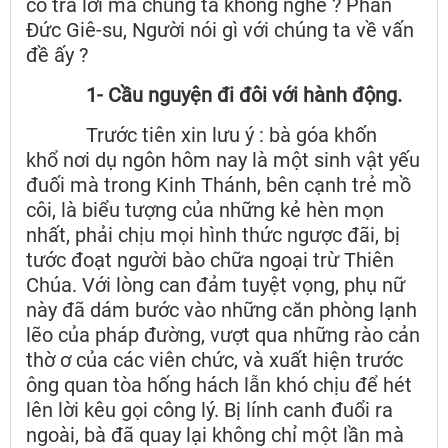
có trả lời mà chúng ta không nghe ? Phần
Đức Giê-su, Người nói gì với chúng ta về vấn
đề ấy ?
1- Cầu nguyện đi đôi với hành động.
Trước tiên xin lưu ý : bà góa khốn
khổ nơi dụ ngôn hôm nay là một sinh vật yếu
đuối mà trong Kinh Thánh, bên cạnh trẻ mồ
côi, là biểu tượng của những kẻ hèn mọn
nhất, phải chịu mọi hình thức ngược đãi, bị
tước đoạt người bào chữa ngoại trừ Thiên
Chúa. Với lòng can đảm tuyệt vọng, phụ nữ
này đã dám bước vào những căn phòng lạnh
lẽo của pháp đường, vượt qua những rào cản
thờ ơ của các viên chức, và xuất hiện trước
ông quan tòa hống hách lẫn khó chịu để hét
lên lời kêu gọi công lý. Bị lính canh đuổi ra
ngoài, bà đã quay lại không chỉ một lần mà