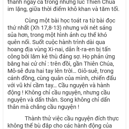
thành ngay cả trong những lúc Thiên Chúa
im lặng, giữa thời điểm khô khan và tăm tối.
Cùng một bài học toát ra từ bài đọc
thứ nhất (Xh 17,8-13) nhưng với nét sáng
sủa hơn, trong một hình ảnh cụ thể khó
quên nổi. Suốt cuộc hành trình dài qua
hoang địa vùng Xi-nai, dân Ít-ra-en bị tấn
công bởi lắm kẻ thù đáng sợ. Họ phản ứng
bằng hai cử chỉ : trên đồi, gần Thiên Chúa,
Mô-sê đưa hai tay lên trời… Giô-suê, trong
cánh đồng, cùng quân của mình, chiến đấu
với vũ khí cầm tay… Cầu nguyện và hành
động ! Không chỉ cầu nguyện, nhưng cầu
nguyện và dấn thân. Song không chỉ dấn
thân mà chẳng cầu nguyện !
Thành thử việc cầu nguyện đích thực
không thể bù đắp cho các hành động của