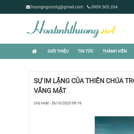
huongngocmtg@gmail.com
0909.505.204
GIỚI THIỆU
TIN TỨC
THÀNH VIÊN
SỰ IM LẶNG CỦA THIÊN CHÚA T
VẮNG MẶT
Chủ nhật - 26/10/2025 09:18