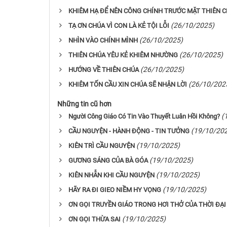
KHIÊM HẠ ĐỂ NÊN CÔNG CHÍNH TRƯỚC MẶT THIÊN 
(26/10/2025)
TẠ ƠN CHÚA VÌ CON LÀ KẺ TỘI LỖI
(26/10/2025)
NHÌN VÀO CHÍNH MÌNH
(26/10/2025)
THIÊN CHÚA YÊU KẺ KHIÊM NHƯỜNG
(26/10/2025)
HƯỚNG VỀ THIÊN CHÚA
(26/10/202
KHIÊM TỐN CẦU XIN CHÚA SẼ NHẬN LỜI
Những tin cũ hơn
(
Người Công Giáo Có Tin Vào Thuyết Luân Hồi Không?
(19/10/20
CẦU NGUYỆN - HÀNH ĐỘNG - TIN TƯỞNG
(19/10/2025)
KIÊN TRÌ CẦU NGUYỆN
(19/10/2025)
GƯƠNG SÁNG CỦA BÀ GÓA
(19/10/2025)
KIÊN NHẪN KHI CẦU NGUYỆN
(19/10/2025)
HÃY RA ĐI GIEO NIỀM HY VỌNG
ƠN GỌI TRUYỀN GIÁO TRONG HƠI THỞ CỦA THỜI ĐẠI
(19/10/2025)
ƠN GỌI THỪA SAI