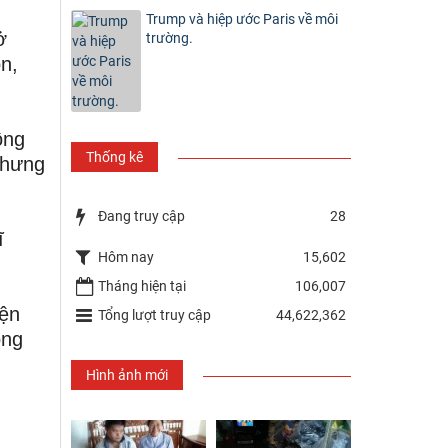
Trump và hiệp ước Paris về môi
ở
trường.
n,
ông
Thống kê
nhưng
Đang truy cập
28
ĩ
Hôm nay
15,602
Tháng hiện tại
106,007
iện
Tổng lượt truy cập
44,622,362
ông
Hình ảnh mới