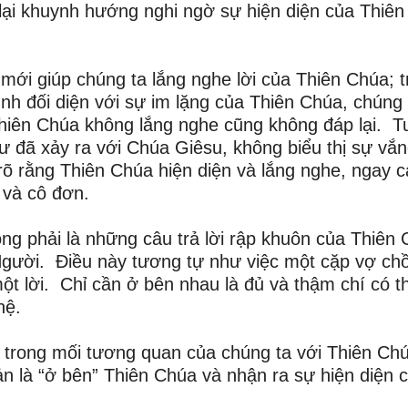
 lại khuynh hướng nghi ngờ sự hiện diện của Thiên
 mới giúp chúng ta lắng nghe lời của Thiên Chúa; 
h đối diện với sự im lặng của Thiên Chúa, chúng 
hiên Chúa không lắng nghe cũng không đáp lại. T
ư đã xảy ra với Chúa Giêsu, không biểu thị sự vắ
rõ rằng Thiên Chúa hiện diện và lắng nghe, ngay c
i và cô đơn.
ông phải là những câu trả lời rập khuôn của Thiên 
 Người. Điều này tương tự như việc một cặp vợ ch
t lời. Chỉ cần ở bên nhau là đủ và thậm chí có t
hệ.
ự trong mối tương quan của chúng ta với Thiên Ch
n là “ở bên” Thiên Chúa và nhận ra sự hiện diện 