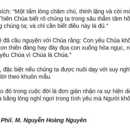
ích: “Một tấm lòng chăm chú, thinh lặng và cởi m
 Thiên Chúa biết rõ chúng ta trong sâu thẳm tâm hồ
chúng ta; và chỉ cần biết điều này là đủ.”
iê đã cầu nguyện với Chúa rằng: Con yêu Chúa kh
con thiên đàng hay đày đọa con xuống hỏa ngục, 
yêu Chúa vì Chúa là Chúa.”
 đặc biệt nếu chúng ta được nuôi dạy với suy ngh
lời theo khuôn mẫu.
o đó trong cuộc đời là đơn giản nhận ra sự hiện d
à bằng lòng nghỉ ngơi trong tình yêu mà Người kh
. Phil. M. Nguyễn Hoàng Nguyên