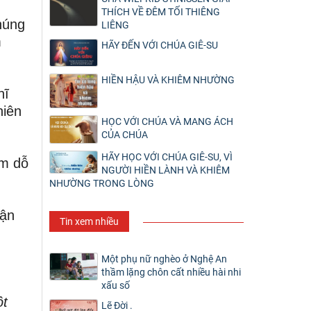
THÍCH VỀ ĐÊM TỐI THIÊNG
húng
LIÊNG
m
HÃY ĐẾN VỚI CHÚA GIÊ-SU
HIỀN HẬU VÀ KHIÊM NHƯỜNG
hĩ
hiên
HỌC VỚI CHÚA VÀ MANG ÁCH
CỦA CHÚA
HÃY HỌC VỚI CHÚA GIÊ-SU, VÌ
ám dỗ
NGƯỜI HIỀN LÀNH VÀ KHIÊM
NHƯỜNG TRONG LÒNG
hận
Tin xem nhiều
Một phụ nữ nghèo ở Nghệ An
thầm lặng chôn cất nhiều hài nhi
xấu số
t
Lẽ Đời .