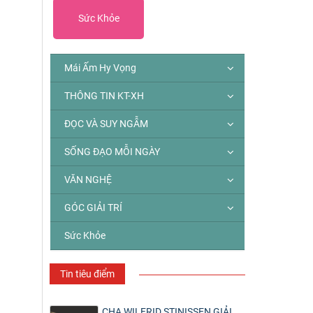
Sức Khỏe
Mái Ấm Hy Vọng
THÔNG TIN KT-XH
ĐỌC VÀ SUY NGẪM
SỐNG ĐẠO MỖI NGÀY
VĂN NGHỆ
GÓC GIẢI TRÍ
Sức Khỏe
Tin tiêu điểm
CHA WILFRID STINISSEN GIẢI