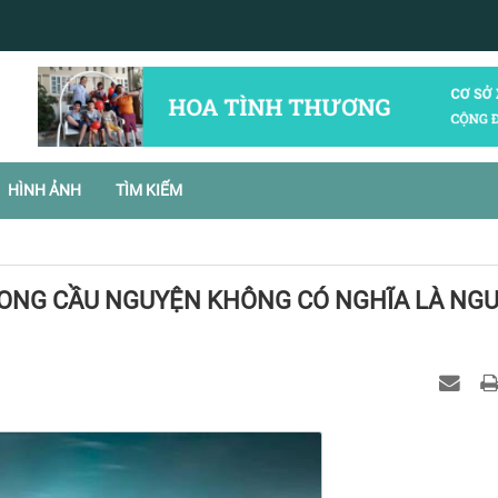
HÌNH ẢNH
TÌM KIẾM
RONG CẦU NGUYỆN KHÔNG CÓ NGHĨA LÀ NGƯ