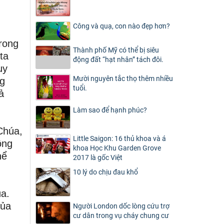
Công và quạ, con nào đẹp hơn?
trong
Thành phố Mỹ có thể bị siêu
ta
động đất “hạt nhân” tách đôi.
uy
Mười nguyên tắc thọ thêm nhiều
ng
tuổi.
ả
Làm sao để hạnh phúc?
Chúa,
Little Saigon: 16 thủ khoa và á
ồng
khoa Học Khu Garden Grove
hể
2017 là gốc Việt
10 lý do chịu đau khổ
úa.
của
Người London dốc lòng cứu trợ
cư dân trong vụ cháy chung cư