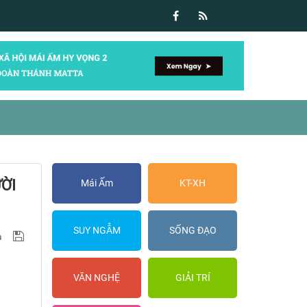
ỜI
Mái Ấm
KT-XH
SUY NGẪM
SỐNG ĐẠO
VĂN NGHỆ
GIẢI TRÍ