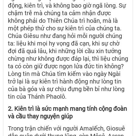
động, kiên trì, và không bao giờ ngã lòng. Sự
chậm trễ mà chúng ta cảm nhận được
không phải do Thiên Chúa trì hoãn, mà là
một phép thử cho sự kiên trì của chúng ta.
Chúa Giêsu như đang hỏi mỗi người chúng
ta: liệu khi mọi hy vọng đã cạn, khi sự chờ
đợi đã quá lâu, khi những lời cầu xin tưởng
chừng như không được đáp lại, thì liệu chúng
ta có còn giữ được ngọn lửa đức tin không?
Lòng tin mà Chúa tìm kiếm vào ngày Ngài
trở lại là sự kiên trì hành động như lòng tin
của bà góa và sự chịu đựng bền bỉ như lòng
tin của Thánh Phaolô.
2. Kiên trì là sức mạnh mang tính cộng đoàn
và cầu thay nguyện giúp
Trong trận chiến với người Amalếch, Giosuê
dẫn quân dưới thung lũng, còn Môsê, Aaron