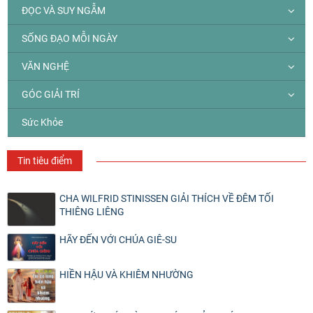
ĐỌC VÀ SUY NGẪM
SỐNG ĐẠO MỖI NGÀY
VĂN NGHỆ
GÓC GIẢI TRÍ
Sức Khỏe
Tin tiêu điểm
CHA WILFRID STINISSEN GIẢI THÍCH VỀ ĐÊM TỐI
THIÊNG LIÊNG
HÃY ĐẾN VỚI CHÚA GIÊ-SU
HIỀN HẬU VÀ KHIÊM NHƯỜNG