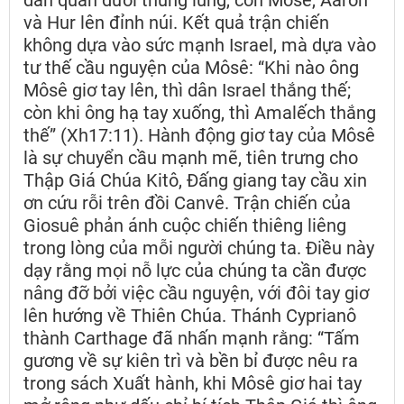
và Hur lên đỉnh núi. Kết quả trận chiến
không dựa vào sức mạnh Israel, mà dựa vào
tư thế cầu nguyện của Môsê: “Khi nào ông
Môsê giơ tay lên, thì dân Israel thắng thế;
còn khi ông hạ tay xuống, thì Amalếch thắng
thế” (Xh17:11). Hành động giơ tay của Môsê
là sự chuyển cầu mạnh mẽ, tiên trưng cho
Thập Giá Chúa Kitô, Đấng giang tay cầu xin
ơn cứu rỗi trên đồi Canvê. Trận chiến của
Giosuê phản ánh cuộc chiến thiêng liêng
trong lòng của mỗi người chúng ta. Điều này
dạy rằng mọi nỗ lực của chúng ta cần được
nâng đỡ bởi việc cầu nguyện, với đôi tay giơ
lên hướng về Thiên Chúa. Thánh Cyprianô
thành Carthage đã nhấn mạnh rằng: “Tấm
gương về sự kiên trì và bền bỉ được nêu ra
trong sách Xuất hành, khi Môsê giơ hai tay