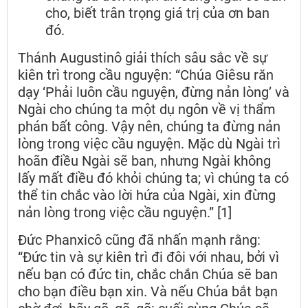
cho, biết trân trọng giá trị của ơn ban
đó.
Thánh Augustinô giải thích sâu sắc về sự
kiên trì trong cầu nguyện: “Chúa Giêsu răn
dạy ‘Phải luôn cầu nguyện, đừng nản lòng’ và
Ngài cho chúng ta một dụ ngôn về vị thẩm
phán bất công. Vậy nên, chúng ta đừng nản
lòng trong việc cầu nguyện. Mặc dù Ngài trì
hoãn điều Ngài sẽ ban, nhưng Ngài không
lấy mất điều đó khỏi chúng ta; vì chúng ta có
thể tin chắc vào lời hứa của Ngài, xin đừng
nản lòng trong việc cầu nguyện.” [1]
Đức Phanxicô cũng đã nhấn mạnh rằng:
“Đức tin và sự kiên trì đi đôi với nhau, bởi vì
nếu bạn có đức tin, chắc chắn Chúa sẽ ban
cho bạn điều bạn xin. Và nếu Chúa bắt bạn