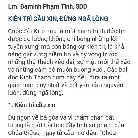
Lm. Đaminh Phạm Tĩnh, SDD
KIÊN TRÌ CẦU XIN, ĐỪNG NGÃ LÒNG
Cuộc đời Kitô hữu là một hành trình đức tin
được đo lường không chỉ bằng những lời
tuyên xưng, mà còn bằng sự kiên trì, là khả
năng giữ vững niềm tin và hy vọng trước
những thử thách kéo dài, sự mệt mỏi thể xác
và những cám dỗ muốn buông xuôi. Các bài
đọc Kinh Thánh hôm nay đều đưa ra một
giáo huấn duy nhất và cốt yếu: cầu nguyện
luôn, đừng ngã lòng.
1. Kiên trì cầu xin
Dụ ngôn về bà góa và vị thẩm phán bất
lương là một bài học đầy tính sư phạm của
Chúa Giêsu, ngay từ câu mở đầu: “Chúa