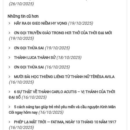
(26/10/2025)
Những tin cũ hơn
(19/10/2025)
HÃY RA ĐI GIEO NIỀM HY VỌNG
ƠN GỌI TRUYỀN GIÁO TRONG HƠI THỞ CỦA THỜI ĐẠI MỚI
(19/10/2025)
(19/10/2025)
ƠN GỌI THỪA SAI
(18/10/2025)
THÁNH LUCA THÁNH SỬ
(16/10/2025)
ƠN GỌI THỪA SAI
MƯỜI BÀI HỌC THIÊNG LIÊNG TỪ THÁNH NỮ TÊRÊSA AVILA
(16/10/2025)
6 SỰ THẬT VỀ THÁNH CARLO ACUTIS – VỊ THÁNH CỦA THỜI
(16/10/2025)
ĐẠI SỐ
5 cách sáng tạo giúp trẻ nhỏ yêu mến và cầu nguyện Kinh Mân
(16/10/2025)
Côi ngay hôm nay
PHÉP LẠ MẶT TRỜI — FATIMA, NGÀY 13 THÁNG 10 NĂM 1917
(16/10/2025)