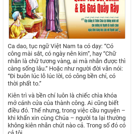
Ca dao, tục ngữ Việt Nam ta có dạy: “Có
công mài sắt, có ngày nên kim”, hay “Chữ
nhẫn là chữ tương vàng, ai mà nhẫn được thì
càng sống lâu.” Hoặc như người đời vẫn nói:
“Đi buôn lúc lỗ lúc lời, có công bền chí, có
thời phất to.”
Kiên trì và bền chí luôn là chiếc chìa khóa
mở cánh cửa của thành công. Ai cũng biết
điều đó. Thế nhưng, trong việc cầu nguyện –
khi khấn xin cùng Chúa – người ta lại thường
không kiên nhẫn chút nào cả. Trong số đó có
cả tôi.