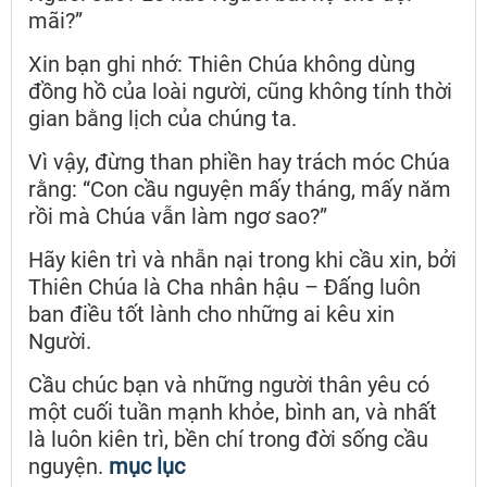
mãi?”
Xin bạn ghi nhớ: Thiên Chúa không dùng
đồng hồ của loài người, cũng không tính thời
gian bằng lịch của chúng ta.
Vì vậy, đừng than phiền hay trách móc Chúa
rằng: “Con cầu nguyện mấy tháng, mấy năm
rồi mà Chúa vẫn làm ngơ sao?”
Hãy kiên trì và nhẫn nại trong khi cầu xin, bởi
Thiên Chúa là Cha nhân hậu – Đấng luôn
ban điều tốt lành cho những ai kêu xin
Người.
Cầu chúc bạn và những người thân yêu có
một cuối tuần mạnh khỏe, bình an, và nhất
là luôn kiên trì, bền chí trong đời sống cầu
nguyện.
mục lục