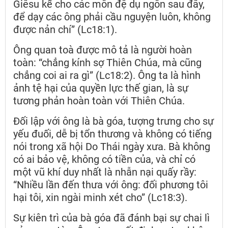
Giêsu kể cho các môn đệ dụ ngôn sau đây,
để dạy các ông phải cầu nguyện luôn, không
được nản chí” (Lc18:1).
Ông quan toà được mô tả là người hoàn
toàn: “chẳng kính sợ Thiên Chúa, mà cũng
chẳng coi ai ra gì” (Lc18:2). Ông ta là hình
ảnh tệ hại của quyền lực thế gian, là sự
tương phản hoàn toàn với Thiên Chúa.
Đối lập với ông là bà góa, tượng trưng cho sự
yếu đuối, dễ bị tổn thương và không có tiếng
nói trong xã hội Do Thái ngày xưa. Bà không
có ai bảo vệ, không có tiền của, và chỉ có
một vũ khí duy nhất là nhẫn nại quấy rầy:
“Nhiều lần đến thưa với ông: đối phương tôi
hại tôi, xin ngài minh xét cho” (Lc18:3).
Sự kiên trì của bà góa đã đánh bại sự chai lì