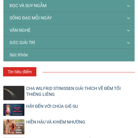
ĐỌC VÀ SUY NGẪM
SỐNG ĐẠO MỖI NGÀY
VĂN NGHỆ
GÓC GIẢI TRÍ
Sức Khỏe
Tin tiêu điểm
CHA WILFRID STINISSEN GIẢI THÍCH VỀ ĐÊM TỐI
THIÊNG LIÊNG
HÃY ĐẾN VỚI CHÚA GIÊ-SU
HIỀN HẬU VÀ KHIÊM NHƯỜNG