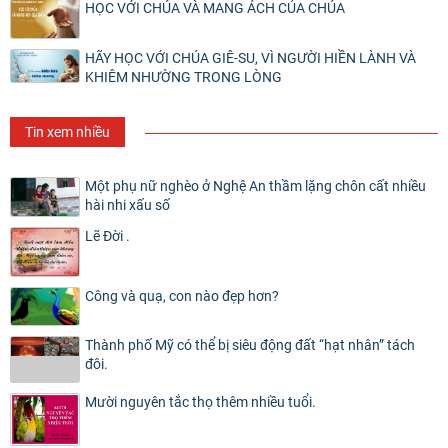
HỌC VỚI CHÚA VÀ MANG ÁCH CỦA CHÚA
HÃY HỌC VỚI CHÚA GIÊ-SU, VÌ NGƯỜI HIỀN LÀNH VÀ
KHIÊM NHƯỜNG TRONG LÒNG
Tin xem nhiều
Một phụ nữ nghèo ở Nghệ An thầm lặng chôn cất nhiều
hài nhi xấu số
Lẽ Đời .
Công và quạ, con nào đẹp hơn?
Thành phố Mỹ có thể bị siêu động đất “hạt nhân” tách
đôi.
Mười nguyên tắc thọ thêm nhiều tuổi.