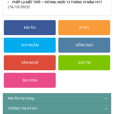
PHÉP LẠ MẶT TRỜI — FATIMA, NGÀY 13 THÁNG 10 NĂM 1917
(16/10/2025)
Mái Ấm
KT-XH
SUY NGẪM
SỐNG ĐẠO
VĂN NGHỆ
GIẢI TRÍ
Sức Khỏe
Mái Ấm Hy Vọng
THÔNG TIN KT-XH