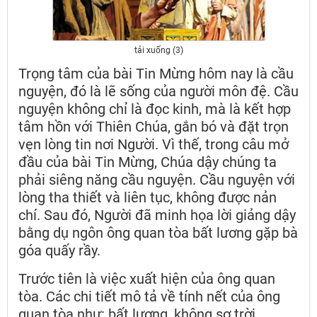
tải xuống (3)
Trọng tâm của bài Tin Mừng hôm nay là cầu
nguyện, đó là lẽ sống của người môn đệ. Cầu
nguyện không chỉ là đọc kinh, mà là kết hợp
tâm hồn với Thiên Chúa, gắn bó và đặt trọn
vẹn lòng tin nơi Người. Vì thế, trong câu mở
đầu của bài Tin Mừng, Chúa dậy chúng ta
phải siêng năng cầu nguyện. Cầu nguyện với
lòng tha thiết và liên tục, không được nản
chí. Sau đó, Người đã minh họa lời giảng dậy
bằng dụ ngôn ông quan tòa bất lương gặp bà
góa quấy rầy.
Trước tiên là việc xuất hiện của ông quan
tòa. Các chi tiết mô tả về tính nết của ông
quan tòa như: bất lương, không sợ trời,