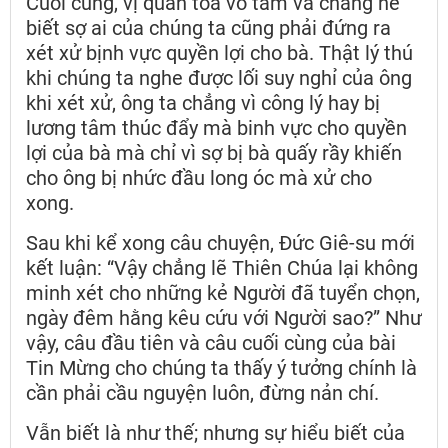
Cuối cùng, vị quan tòa vô tâm và chẳng hề
biết sợ ai của chúng ta cũng phải đứng ra
xét xử bịnh vực quyền lợi cho bà. Thật lý thú
khi chúng ta nghe được lối suy nghỉ của ông
khi xét xử, ông ta chẳng vì công lý hay bị
lương tâm thúc đẩy mà binh vực cho quyền
lợi của bà mà chỉ vì sợ bị bà quấy rầy khiến
cho ông bị nhức đầu long óc mà xử cho
xong.
Sau khi kể xong câu chuyện, Đức Giê-su mới
kết luận: “Vậy chẳng lẽ Thiên Chúa lại không
minh xét cho những kẻ Người đã tuyển chọn,
ngày đêm hằng kêu cứu với Người sao?” Như
vậy, câu đầu tiên và câu cuối cùng của bài
Tin Mừng cho chúng ta thấy ý tưởng chính là
cần phải cầu nguyện luôn, đừng nản chí.
Vẫn biết là như thế; nhưng sự hiểu biết của