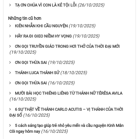
(26/10/2025)
TẠ ƠN CHÚA VÌ CON LÀ KẺ TỘI LỖI
Những tin cũ hơn
(19/10/2025)
KIÊN NHẪN KHI CẦU NGUYỆN
(19/10/2025)
HÃY RA ĐI GIEO NIỀM HY VỌNG
ƠN GỌI TRUYỀN GIÁO TRONG HƠI THỞ CỦA THỜI ĐẠI MỚI
(19/10/2025)
(19/10/2025)
ƠN GỌI THỪA SAI
(18/10/2025)
THÁNH LUCA THÁNH SỬ
(16/10/2025)
ƠN GỌI THỪA SAI
MƯỜI BÀI HỌC THIÊNG LIÊNG TỪ THÁNH NỮ TÊRÊSA AVILA
(16/10/2025)
6 SỰ THẬT VỀ THÁNH CARLO ACUTIS – VỊ THÁNH CỦA THỜI
(16/10/2025)
ĐẠI SỐ
5 cách sáng tạo giúp trẻ nhỏ yêu mến và cầu nguyện Kinh Mân
(16/10/2025)
Côi ngay hôm nay