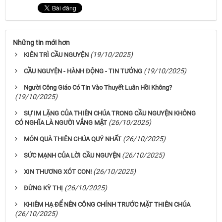
Những tin mới hơn
(19/10/2025)
KIÊN TRÌ CẦU NGUYỆN
(19/10/2025)
CẦU NGUYỆN - HÀNH ĐỘNG - TIN TƯỞNG
Người Công Giáo Có Tin Vào Thuyết Luân Hồi Không?
(19/10/2025)
SỰ IM LẶNG CỦA THIÊN CHÚA TRONG CẦU NGUYỆN KHÔNG
(26/10/2025)
CÓ NGHĨA LÀ NGƯỜI VẮNG MẶT
(26/10/2025)
MÓN QUÀ THIÊN CHÚA QUÝ NHẤT
(26/10/2025)
SỨC MẠNH CỦA LỜI CẦU NGUYỆN
(26/10/2025)
XIN THƯƠNG XÓT CON!
(26/10/2025)
ĐỪNG KỲ THỊ
KHIÊM HẠ ĐỂ NÊN CÔNG CHÍNH TRƯỚC MẶT THIÊN CHÚA
(26/10/2025)