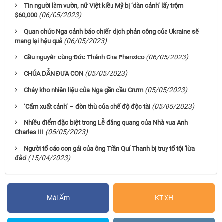
Tin người làm vườn, nữ Việt kiều Mỹ bị ‘dàn cảnh’ lấy trộm
(06/05/2023)
$60,000
Quan chức Nga cảnh báo chiến dịch phản công của Ukraine sẽ
(06/05/2023)
mang lại hậu quả
(06/05/2023)
Cầu nguyên cùng Đức Thánh Cha Phanxico
(05/05/2023)
CHÚA DẪN ĐƯA CON
(05/05/2023)
Cháy kho nhiên liệu của Nga gần cầu Crưm
(05/05/2023)
‘Cấm xuất cảnh’ – đòn thù của chế độ độc tài
Nhiều điểm đặc biệt trong Lễ đăng quang của Nhà vua Anh
(05/05/2023)
Charles III
Người tố cáo con gái của ông Trần Quí Thanh bị truy tố tội 'lừa
(15/04/2023)
đảo'
Mái Ấm
KT-XH