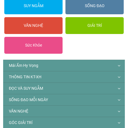
SUY NGẪM
SỐNG ĐẠO
VĂN NGHỆ
GIẢI TRÍ
Sức Khỏe
Mái Ấm Hy Vọng
THÔNG TIN KT-XH
ĐỌC VÀ SUY NGẪM
SỐNG ĐẠO MỖI NGÀY
VĂN NGHỆ
GÓC GIẢI TRÍ