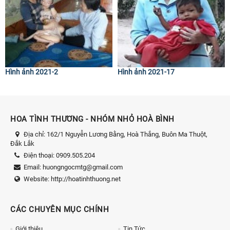
Hình ảnh 2021-2
Hình ảnh 2021-17
HOA TÌNH THƯƠNG - NHÓM NHỎ HOÀ BÌNH
Địa chỉ:
162/1 Nguyễn Lương Bằng, Hoà Thắng, Buôn Ma Thuột,
Đắk Lắk
Điện thoại:
0909.505.204
Email:
huongngocmtg@gmail.com
Website:
http://hoatinhthuong.net
CÁC CHUYÊN MỤC CHÍNH
Giới thiệu
Tin Tức