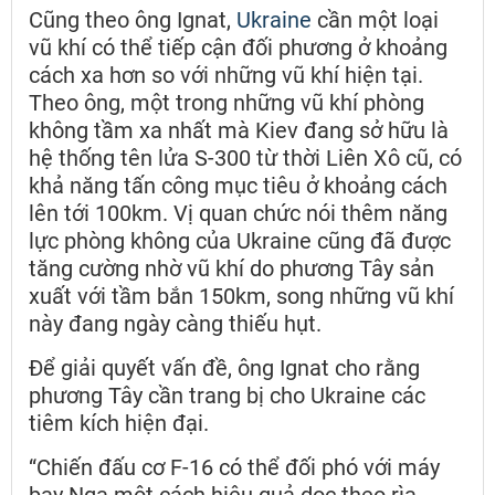
Cũng theo ông Ignat,
Ukraine
cần một loại
vũ khí có thể tiếp cận đối phương ở khoảng
cách xa hơn so với những vũ khí hiện tại.
Theo ông, một trong những vũ khí phòng
không tầm xa nhất mà Kiev đang sở hữu là
hệ thống tên lửa S-300 từ thời Liên Xô cũ, có
khả năng tấn công mục tiêu ở khoảng cách
lên tới 100km. Vị quan chức nói thêm năng
lực phòng không của Ukraine cũng đã được
tăng cường nhờ vũ khí do phương Tây sản
xuất với tầm bắn 150km, song những vũ khí
này đang ngày càng thiếu hụt.
Để giải quyết vấn đề, ông Ignat cho rằng
phương Tây cần trang bị cho Ukraine các
tiêm kích hiện đại.
“Chiến đấu cơ F-16 có thể đối phó với máy
bay Nga một cách hiệu quả dọc theo rìa