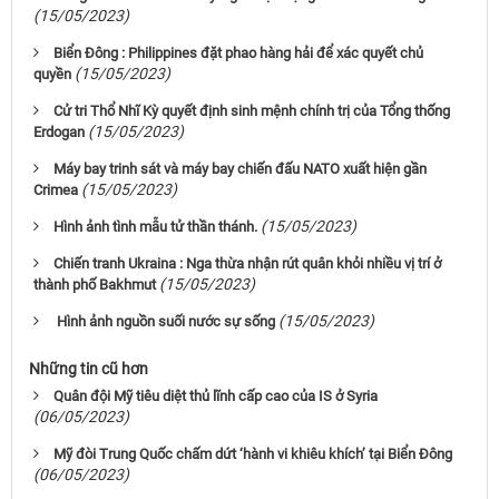
(15/05/2023)
Biển Đông : Philippines đặt phao hàng hải để xác quyết chủ
(15/05/2023)
quyền
Cử tri Thổ Nhĩ Kỳ quyết định sinh mệnh chính trị của Tổng thống
(15/05/2023)
Erdogan
Máy bay trinh sát và máy bay chiến đấu NATO xuất hiện gần
(15/05/2023)
Crimea
(15/05/2023)
Hình ảnh tình mẫu tử thần thánh.
Chiến tranh Ukraina : Nga thừa nhận rút quân khỏi nhiều vị trí ở
(15/05/2023)
thành phố Bakhmut
(15/05/2023)
Hình ảnh nguồn suối nước sự sống
Những tin cũ hơn
Quân đội Mỹ tiêu diệt thủ lĩnh cấp cao của IS ở Syria
(06/05/2023)
Mỹ đòi Trung Quốc chấm dứt ‘hành vi khiêu khích’ tại Biển Đông
(06/05/2023)