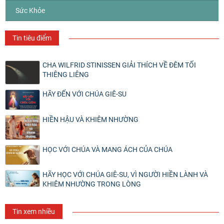
Sức Khỏe
Tin tiêu điểm
CHA WILFRID STINISSEN GIẢI THÍCH VỀ ĐÊM TỐI
THIÊNG LIÊNG
HÃY ĐẾN VỚI CHÚA GIÊ-SU
HIỀN HẬU VÀ KHIÊM NHƯỜNG
HỌC VỚI CHÚA VÀ MANG ÁCH CỦA CHÚA
HÃY HỌC VỚI CHÚA GIÊ-SU, VÌ NGƯỜI HIỀN LÀNH VÀ
KHIÊM NHƯỜNG TRONG LÒNG
Tin xem nhiều