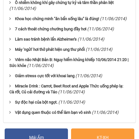
Ô nhiễm không khí gây chứng tự kỷ và tâm thần phân liệt
(11/06/2014)
(11/06/2014)
Khoa học chứng minh "ăn bẩn sống lâu" là đúng!
(11/06/2014)
7 cách thoát chứng chướng bụng đầy hơi
(11/06/2014)
Làm sao tránh bệnh lẩn Alzheimer's
(11/06/2014)
Máy 'ngửi' hơi thở phát hiện ung thư phổi
Viêm não Nhật Bản B: Nguy hiểm khủng khiếp 10/06/2014 21:20 |
(11/06/2014)
Sức khỏe
(11/06/2014)
Giảm stress cực tốt với khoai lang
Miracle Drink : Carrot, Beet Root and Apple Thức uống phép lạ:
(11/06/2014)
Cà rốt, Củ cải đường và Táo
(11/06/2014)
Sự độc hại của bột ngọt.
(11/06/2014)
Vật dụng quen thuộc có thể làm bạn vô sinh
Mái Ấm
KT-XH