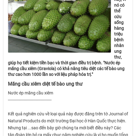
nó có
thể
cứu
sống
hàng
triệu
bệnh
nhân
ung
thư,
giúp họ tiết kiệm tiền bạc và thời gian điều trị bệnh. "Nước ép
mãng cầu xiêm (Graviola) có khả năng tiêu diệt các tế bào ung
thư cao hơn 1000 lần so với liệu pháp hóa trị."
Mãng cầu xiêm diệt tế bào ung thư
Nước ép mãng cầu xiêm
------------------------------
------
Kết quả nghiên cứu về loại quả này được đăng trên tờ Journal of
Natural Products do một trường Ðại học ở Hàn Quốc thực hiện.
Nhưng tại ...sao đến bây giờ chúng ta mới biết điều này? Các
tập đoàn lớn bỏ ra mấy chục năm nghiên cứu là vì họ muốn tổng