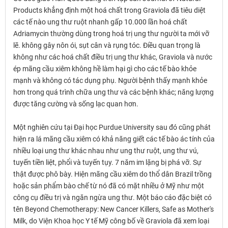
Products khẳng định một hoá chất trong Graviola đã tiêu diệt
các tế nào ung thư ruột nhanh gấp 10.000 lần hoá chất
Adriamycin thường dùng trong hoá trị ung thư người ta mới vỡ
lẽ. không gây nôn ói, sụt cân và rụng tóc. Điều quan trọng là
không như các hoá chất điều trị ung thư khác, Graviola và nước
ép mãng cầu xiêm không hề làm hại gì cho các tế bào khỏe
mạnh và không có tác dụng phụ. Người bệnh thấy mạnh khỏe
hơn trong quá trình chữa ung thư và các bệnh khác; năng lượng
được tăng cường và sống lạc quan hơn.
Một nghiên cứu tại Đại học Purdue University sau đó cũng phát
hiện ra lá mãng cầu xiêm có khả năng giết các tế bào ác tính của
nhiều loại ung thư khác nhau như ung thư ruột, ung thư vú,
tuyến tiền liệt, phổi và tuyến tụy. 7 năm im lặng bị phá vỡ. Sự
thật được phô bày. Hiện mãng cầu xiêm do thổ dân Brazil trồng
hoặc sản phẩm bào chế từ nó đã có mặt nhiều ở Mỹ như một
công cụ điều trị và ngăn ngừa ung thư. Một báo cáo đặc biệt có
tên Beyond Chemotherapy: New Cancer Killers, Safe as Mother's
Milk, do Viện Khoa học Y tế Mỹ công bố về Graviola đã xem loại