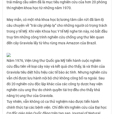
trái mãng cầu xiêm đã là mục tiêu nghiên cứu của hơn 20 phòng
thí nghiệm khoa học từ những năm 1970.
May mắn, có một nhà khoa học bị lương tâm cắn rứt đã làm lộ
câu chuyện về “trái cây phép lạ” cho những người có trọng trách
trong y tế Mỹ. Khi viện Khoa học Y tế Mỹ nghe tin này, nó bắt đầu
truy tìm những công trình nghiên cứu chống ung thư liên quan
đến cây Graviola lấy từ khu rùng mưa Amazon của Brazil.
Năm 1976, Viện Ung thư Quốc gia Mỹ tiến hành cuộc nghiên
cứu đầu tiên về loại cây này và kết quả cho thấy, lá và thân của
Graviola tiêu diệt hữu hiệu các tế bào ác tính. Nhưng nghiên cứu
vẫn chỉ được lưu hành nội bộ chứ không công bố ra ngoài. Sau
đó 20 nghiên cứu độc lập khác của các công ty dược hay viện
nghiên cứu ung thư do chính quyền tài trợ đều cho thấy khả
năng trị ung thư của Graviola.
Tuy nhiên, vẫn không có ca thử nghiệm nào được tiến hành
chính thức tại các bệnh viện. Chỉ đến khi nghiên cứu của Đại học
Cơ đốc giáo Hàn Quốc đăng trên tạp san Journal of Natural