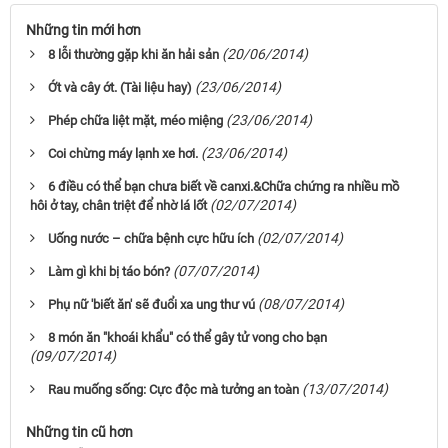
Những tin mới hơn
(20/06/2014)
8 lỗi thường gặp khi ăn hải sản
(23/06/2014)
Ớt và cây ớt. (Tài liệu hay)
(23/06/2014)
Phép chữa liệt mặt, méo miệng
(23/06/2014)
Coi chừng máy lạnh xe hơi.
6 điều có thể bạn chưa biết về canxi.&Chữa chứng ra nhiều mồ
(02/07/2014)
hôi ở tay, chân triệt để nhờ lá lốt
(02/07/2014)
Uống nước – chữa bệnh cực hữu ích
(07/07/2014)
Làm gì khi bị táo bón?
(08/07/2014)
Phụ nữ 'biết ăn' sẽ đuổi xa ung thư vú
8 món ăn "khoái khẩu" có thể gây tử vong cho bạn
(09/07/2014)
(13/07/2014)
Rau muống sống: Cực độc mà tưởng an toàn
Những tin cũ hơn