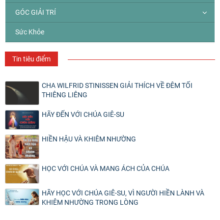
GÓC GIẢI TRÍ
Sức Khỏe
Tin tiêu điểm
CHA WILFRID STINISSEN GIẢI THÍCH VỀ ĐÊM TỐI
THIÊNG LIÊNG
HÃY ĐẾN VỚI CHÚA GIÊ-SU
HIỀN HẬU VÀ KHIÊM NHƯỜNG
HỌC VỚI CHÚA VÀ MANG ÁCH CỦA CHÚA
HÃY HỌC VỚI CHÚA GIÊ-SU, VÌ NGƯỜI HIỀN LÀNH VÀ
KHIÊM NHƯỜNG TRONG LÒNG