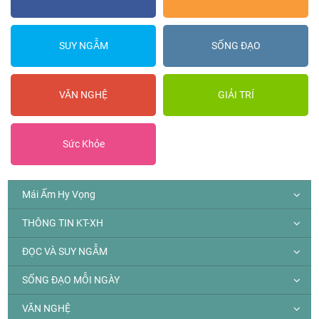
SUY NGẪM
SỐNG ĐẠO
VĂN NGHỆ
GIẢI TRÍ
Sức Khỏe
Mái Ấm Hy Vọng
THÔNG TIN KT-XH
ĐỌC VÀ SUY NGẪM
SỐNG ĐẠO MỖI NGÀY
VĂN NGHỆ