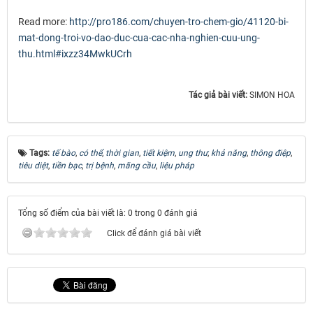
Read more:
http://pro186.com/chuyen-tro-
chem-gio/41120-bi-
mat-dong-
troi-vo-dao-duc-cua-cac-nha-
nghien-cuu-ung-
thu.html#
ixzz34MwkUCrh
Tác giả bài viết:
SIMON HOA
Tags:
tế bào
,
có thể
,
thời gian
,
tiết kiệm
,
ung thư
,
khả năng
,
thông điệp
,
tiêu diệt
,
tiền bạc
,
trị bệnh
,
mãng cầu
,
liệu pháp
Tổng số điểm của bài viết là: 0 trong 0 đánh giá
Click để đánh giá bài viết