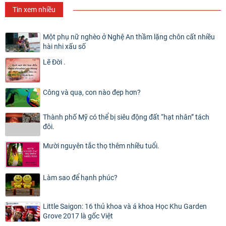
Tin xem nhiều
Một phụ nữ nghèo ở Nghệ An thầm lặng chôn cất nhiều
hài nhi xấu số
Lẽ Đời .
Công và quạ, con nào đẹp hơn?
Thành phố Mỹ có thể bị siêu động đất “hạt nhân” tách
đôi.
Mười nguyên tắc thọ thêm nhiều tuổi.
Làm sao để hạnh phúc?
Little Saigon: 16 thủ khoa và á khoa Học Khu Garden
Grove 2017 là gốc Việt