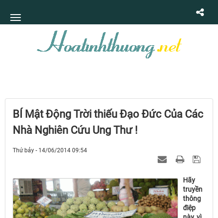
BÍ Mật Động Trời thiếu Đạo Đức Của Các
Nhà Nghiên Cứu Ung Thư !
Thứ bảy - 14/06/2014 09:54
Hãy
truyền
thông
điệp
này, vì