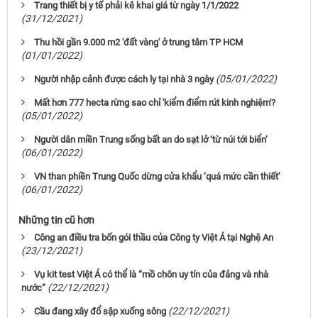
Trang thiết bị y tế phải kê khai giá từ ngày 1/1/2022
(31/12/2021)
Thu hồi gần 9.000 m2 'đất vàng' ở trung tâm TP HCM
(01/01/2022)
(05/01/2022)
Người nhập cảnh được cách ly tại nhà 3 ngày
Mất hơn 777 hecta rừng sao chỉ 'kiểm điểm rút kinh nghiệm'?
(05/01/2022)
Người dân miền Trung sống bất an do sạt lở ‘từ núi tới biển’
(06/01/2022)
VN than phiền Trung Quốc dừng cửa khẩu ‘quá mức cần thiết’
(06/01/2022)
Những tin cũ hơn
Công an điều tra bốn gói thầu của Công ty Việt Á tại Nghệ An
(23/12/2021)
Vụ kit test Việt Á có thể là “mồ chôn uy tín của đảng và nhà
(22/12/2021)
nước”
(22/12/2021)
Cầu đang xây đổ sập xuống sông