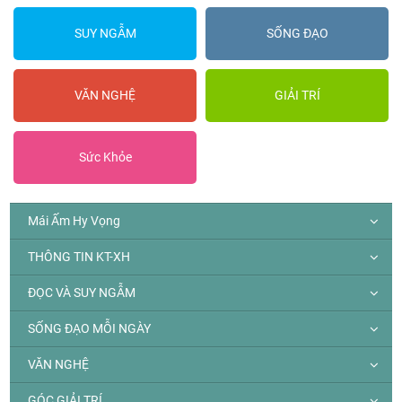
SUY NGẪM
SỐNG ĐẠO
VĂN NGHỆ
GIẢI TRÍ
Sức Khỏe
Mái Ấm Hy Vọng
THÔNG TIN KT-XH
ĐỌC VÀ SUY NGẪM
SỐNG ĐẠO MỖI NGÀY
VĂN NGHỆ
GÓC GIẢI TRÍ