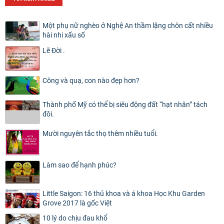
Một phụ nữ nghèo ở Nghệ An thầm lặng chôn cất nhiều
hài nhi xấu số
Lẽ Đời .
Công và quạ, con nào đẹp hơn?
Thành phố Mỹ có thể bị siêu động đất “hạt nhân” tách
đôi.
Mười nguyên tắc thọ thêm nhiều tuổi.
Làm sao để hạnh phúc?
Little Saigon: 16 thủ khoa và á khoa Học Khu Garden
Grove 2017 là gốc Việt
10 lý do chịu đau khổ