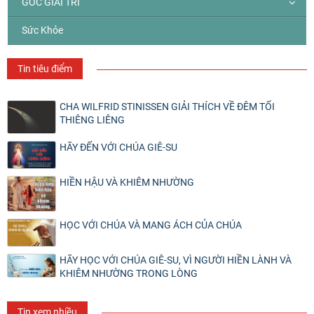
GÓC GIẢI TRÍ
Sức Khỏe
Tin tiêu điểm
CHA WILFRID STINISSEN GIẢI THÍCH VỀ ĐÊM TỐI
THIÊNG LIÊNG
HÃY ĐẾN VỚI CHÚA GIÊ-SU
HIỀN HẬU VÀ KHIÊM NHƯỜNG
HỌC VỚI CHÚA VÀ MANG ÁCH CỦA CHÚA
HÃY HỌC VỚI CHÚA GIÊ-SU, VÌ NGƯỜI HIỀN LÀNH VÀ
KHIÊM NHƯỜNG TRONG LÒNG
Tin xem nhiều