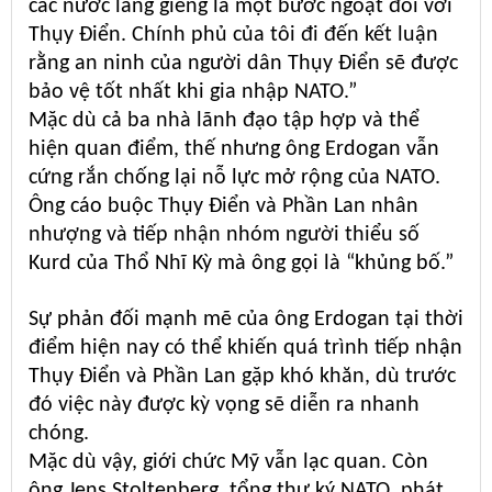
các nước láng giềng là một bước ngoặt đối với
Thụy Điển. Chính phủ của tôi đi đến kết luận
rằng an ninh của người dân Thụy Điển sẽ được
bảo vệ tốt nhất khi gia nhập NATO.”
Mặc dù cả ba nhà lãnh đạo tập hợp và thể
hiện quan điểm, thế nhưng ông Erdogan vẫn
cứng rắn chống lại nỗ lực mở rộng của NATO.
Ông cáo buộc Thụy Điển và Phần Lan nhân
nhượng và tiếp nhận nhóm người thiểu số
Kurd của Thổ Nhĩ Kỳ mà ông gọi là “khủng bố.”
Sự phản đối mạnh mẽ của ông Erdogan tại thời
điểm hiện nay có thể khiến quá trình tiếp nhận
Thụy Điển và Phần Lan gặp khó khăn, dù trước
đó việc này được kỳ vọng sẽ diễn ra nhanh
chóng.
Mặc dù vậy, giới chức Mỹ vẫn lạc quan. Còn
ông Jens Stoltenberg, tổng thư ký NATO, phát