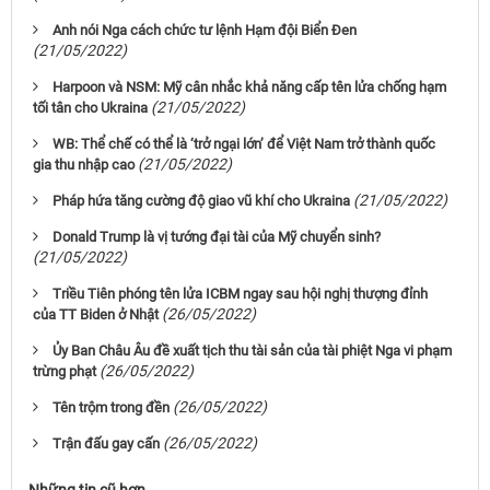
Anh nói Nga cách chức tư lệnh Hạm đội Biển Đen
(21/05/2022)
Harpoon và NSM: Mỹ cân nhắc khả năng cấp tên lửa chống hạm
(21/05/2022)
tối tân cho Ukraina
WB: Thể chế có thể là ‘trở ngại lớn’ để Việt Nam trở thành quốc
(21/05/2022)
gia thu nhập cao
(21/05/2022)
Pháp hứa tăng cường độ giao vũ khí cho Ukraina
Donald Trump là vị tướng đại tài của Mỹ chuyển sinh?
(21/05/2022)
Triều Tiên phóng tên lửa ICBM ngay sau hội nghị thượng đỉnh
(26/05/2022)
của TT Biden ở Nhật
Ủy Ban Châu Âu đề xuất tịch thu tài sản của tài phiệt Nga vi phạm
(26/05/2022)
trừng phạt
(26/05/2022)
Tên trộm trong đền
(26/05/2022)
Trận đấu gay cấn
Những tin cũ hơn