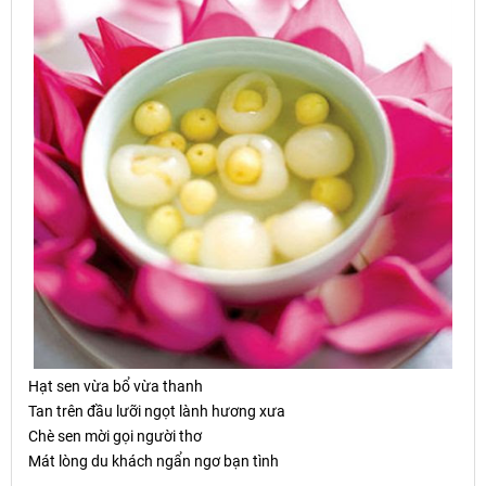
H
ạ
t sen v
ừ
a b
ổ
v
ừ
a thanh
Tan trên đầu lưỡi ngọt lành hương xưa
Chè sen mời gọi người thơ
Mát lòng du khách ngẩn ngơ bạn tình