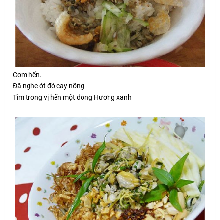
C
ơ
m h
ế
n.
Đã nghe
ớ
t đ
ỏ
cay n
ồ
ng
Tìm trong vị hến một dòng Hương xanh