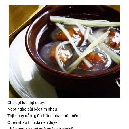
Chè b
ộ
t l
ọ
c th
ị
t quay.
Ng
ọ
t ngào bùi béo tìm nhau
Thịt quay nằm giữa trắng phau bột mềm
Quen nhau tình đã nên duyên