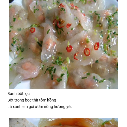
Bánh b
ộ
t l
ọ
c.
B
ộ
t trong b
ọ
c th
ị
t tôm h
ồ
ng
Lá xanh em gói ươm nồng hương yêu