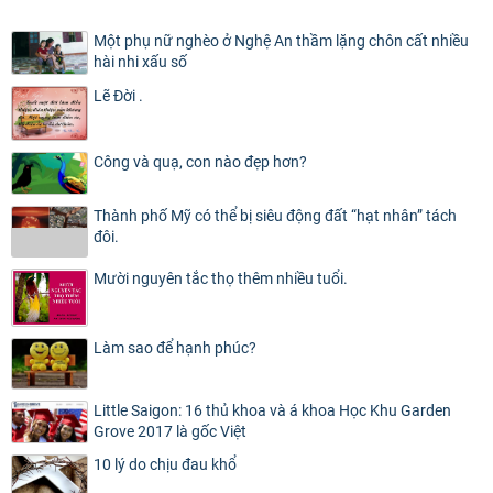
Một phụ nữ nghèo ở Nghệ An thầm lặng chôn cất nhiều
hài nhi xấu số
Lẽ Đời .
Công và quạ, con nào đẹp hơn?
Thành phố Mỹ có thể bị siêu động đất “hạt nhân” tách
đôi.
Mười nguyên tắc thọ thêm nhiều tuổi.
Làm sao để hạnh phúc?
Little Saigon: 16 thủ khoa và á khoa Học Khu Garden
Grove 2017 là gốc Việt
10 lý do chịu đau khổ