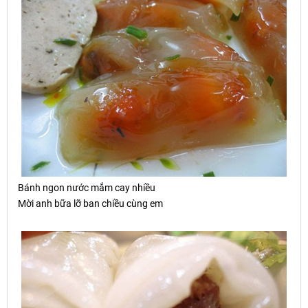
Bánh ngon n
ướ
c m
ắ
m cay nhi
ề
u
Mời anh bữa lỡ ban chiều cùng em