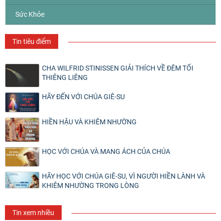
Sức Khỏe
Tin tiêu điểm
CHA WILFRID STINISSEN GIẢI THÍCH VỀ ĐÊM TỐI
THIÊNG LIÊNG
HÃY ĐẾN VỚI CHÚA GIÊ-SU
HIỀN HẬU VÀ KHIÊM NHƯỜNG
HỌC VỚI CHÚA VÀ MANG ÁCH CỦA CHÚA
HÃY HỌC VỚI CHÚA GIÊ-SU, VÌ NGƯỜI HIỀN LÀNH VÀ
KHIÊM NHƯỜNG TRONG LÒNG
Tin xem nhiều