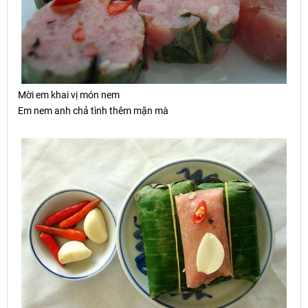
M
ờ
i em khai v
ị
món nem
Em nem anh chả tình thêm mặn mà