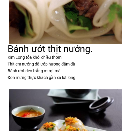
Bánh
ướ
t th
ị
t n
ướ
ng.
Kim Long t
ỏ
a khói chi
ề
u th
ơ
m
Thịt em nướng đã ướp hương đậm đà
Bánh ướt dẻo trắng mượt mà
Đón mừng thực khách gần xa lót lòng