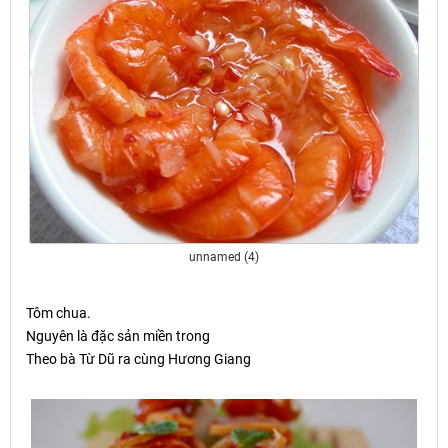
unnamed (4)
Tôm chua.
Nguyên là đ
ặ
c s
ả
n mi
ề
n trong
Theo bà Từ Dũ ra cùng Hương Giang