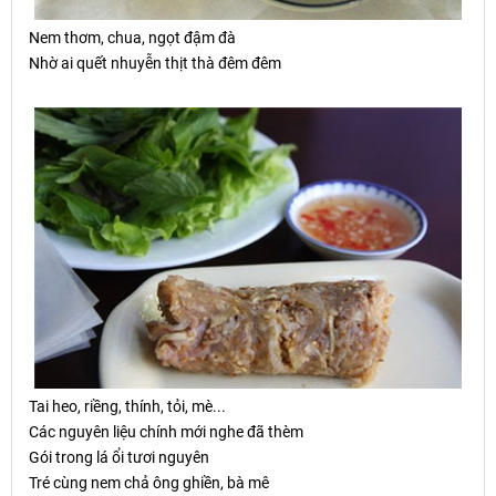
Nem th
ơ
m, chua, ng
ọ
t đ
ậ
m đà
Nhờ ai quết nhuyễn thịt thà đêm đêm
Tai heo, ri
ề
ng, thính, t
ỏ
i, mè...
Các nguyên liệu chính mới nghe đã thèm
Gói trong lá ổi tươi nguyên
Tré cùng nem chả ông ghiền, bà mê