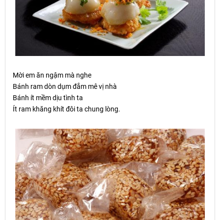
M
ờ
i em ăn ng
ậ
m mà nghe
Bánh ram dòn dụm đắm mê vị nhà
Bánh ít mềm dịu tình ta
Ít ram khăng khít đôi ta chung lòng.