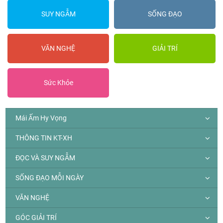
SUY NGẪM
SỐNG ĐẠO
VĂN NGHỆ
GIẢI TRÍ
Sức Khỏe
Mái Ấm Hy Vọng
THÔNG TIN KT-XH
ĐỌC VÀ SUY NGẪM
SỐNG ĐẠO MỖI NGÀY
VĂN NGHỆ
GÓC GIẢI TRÍ