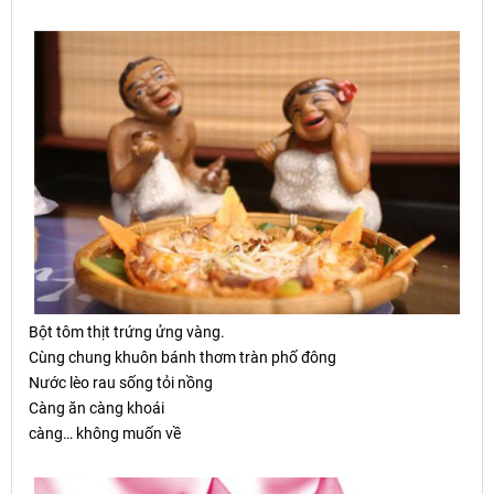
B
ộ
t tôm th
ị
t tr
ứ
ng
ử
ng vàng.
Cùng chung khuôn bánh th
ơ
m tràn ph
ố
đông
Nước lèo rau sống tỏi nồng
Càng ăn càng khoái
càng… không muốn về