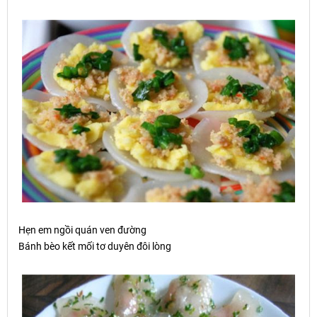
H
ẹ
n em ng
ồ
i quán ven đ
ườ
ng
Bánh bèo kết mối tơ duyên đôi lòng