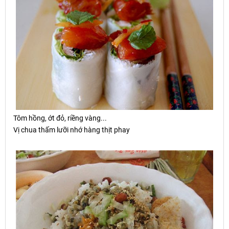
Tôm h
ồ
ng,
ớ
t đ
ỏ
, ri
ề
ng vàng...
Vị chua thấm lưỡi nhớ hàng thịt phay