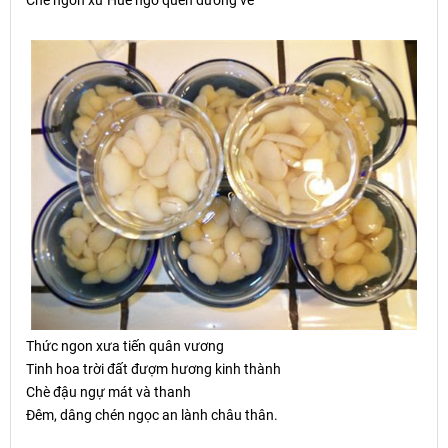
Chè ngon xứ Huế ngỡ quên đường về
Th
ứ
c ngon x
ư
a ti
ế
n quân v
ươ
ng
Tinh hoa trời đất đượm hương kinh thành
Chè đậu ngự mát và thanh
Đêm, dâng chén ngọc an lành châu thân.