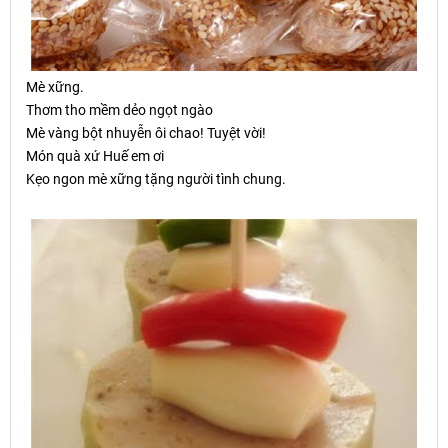
Mè x
ữ
ng.
Th
ơ
m tho m
ề
m d
ẻ
o ng
ọ
t ngào
Mè vàng bột nhuyễn ôi chao! Tuyệt vời!
Món quà xứ Huế em ơi
Kẹo ngon mè xững tặng người tình chung.