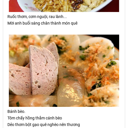
Ru
ố
c th
ơ
m, c
ơ
m ngu
ộ
i, rau lành...
Mời anh buổi sáng chân thành món quê
Bánh bèo.
Tôm ch
ấ
y h
ồ
ng th
ắ
m cánh bèo
Dẻo thơm bột gạo quê nghèo nên thương