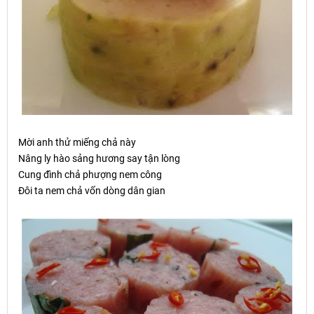
M
ờ
i anh th
ử
mi
ế
ng ch
ả
này
Nâng ly hào sảng hương say tận lòng
Cung đình chả phượng nem công
Đôi ta nem chả vốn dòng dân gian