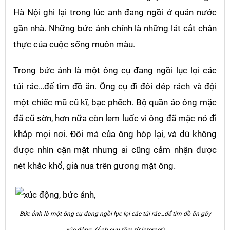
Hà Nội ghi lại trong lúc anh đang ngồi ở quán nước
gần nhà. Những bức ảnh chính là những lát cắt chân
thực của cuộc sống muôn màu.
Trong bức ảnh là một ông cụ đang ngồi lục lọi các
túi rác…để tìm đồ ăn. Ông cụ đi đôi dép rách và đội
một chiếc mũ cũ kĩ, bạc phếch. Bộ quần áo ông mặc
đã cũ sờn, hơn nữa còn lem luốc vì ông đã mặc nó đi
khắp mọi nơi. Đôi má của ông hóp lại, và dù không
được nhìn cận mặt nhưng ai cũng cảm nhận được
nét khắc khổ, già nua trên gương mặt ông.
Bức ảnh là một ông cụ đang ngồi lục lọi các túi rác…để tìm đồ ăn gây
xúc động. (Ảnh sưu tầm từ Internet)