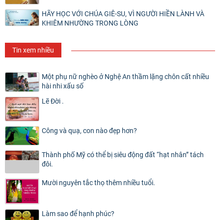
HÃY HỌC VỚI CHÚA GIÊ-SU, VÌ NGƯỜI HIỀN LÀNH VÀ
KHIÊM NHƯỜNG TRONG LÒNG
Tin xem nhiều
Một phụ nữ nghèo ở Nghệ An thầm lặng chôn cất nhiều
hài nhi xấu số
Lẽ Đời .
Công và quạ, con nào đẹp hơn?
Thành phố Mỹ có thể bị siêu động đất “hạt nhân” tách
đôi.
Mười nguyên tắc thọ thêm nhiều tuổi.
Làm sao để hạnh phúc?