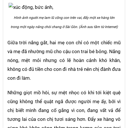
Hình ảnh người mẹ lam lũ cõng con trên vai, đẩy một xe hàng lớn
trong một ngày nắng chói chang ở Sài Gòn. (Ảnh sưu tầm từ Internet)
Giữa trời nắng gắt, hai mẹ con chỉ có một chiếc mũ
và mẹ đã nhường mũ cho cậu con trai bé bỏng. Nắng
nóng, mệt mỏi nhưng có lẽ hoàn cảnh khó khăn,
không có đủ tiền cho con đi nhà trẻ nên chị đành đưa
con đi làm.
Những giọt mồ hôi, sự mệt nhọc có khi tới kiệt quệ
cũng không thể quật ngã được người mẹ ấy, bởi vì
chị biết mình đang cố gắng vì con, đang vất vả để
tương lai của con chị tươi sáng hơn. Đẩy xe hàng vô
cùng khó khăn cộng thêm trọng lượng của con trai