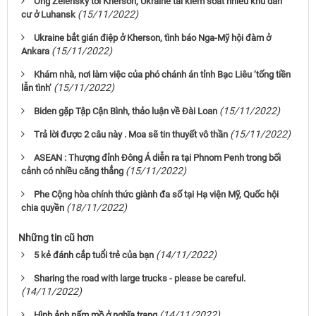
Ông Zelensky tới Kherson, Ukraine tái kiểm soát nhiều khu dân
(15/11/2022)
cư ở Luhansk
Ukraine bắt gián điệp ở Kherson, tình báo Nga-Mỹ hội đàm ở
(15/11/2022)
Ankara
Khám nhà, nơi làm việc của phó chánh án tỉnh Bạc Liêu ‘tống tiền
(15/11/2022)
lẫn tình’
(15/11/2022)
Biden gặp Tập Cận Bình, thảo luận về Đài Loan
(15/11/2022)
Trả lời được 2 câu này . Moa sẽ tin thuyết vô thần
ASEAN : Thượng đỉnh Đông Á diễn ra tại Phnom Penh trong bối
(15/11/2022)
cảnh có nhiều căng thẳng
Phe Cộng hòa chính thức giành đa số tại Hạ viện Mỹ, Quốc hội
(18/11/2022)
chia quyền
Những tin cũ hơn
(14/11/2022)
5 kẻ đánh cắp tuổi trẻ của bạn
Sharing the road with large trucks - please be careful.
(14/11/2022)
(14/11/2022)
Hình ảnh nấm mồ ở nghĩa trang