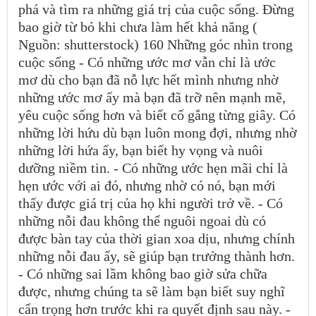
phá và tìm ra những giá trị của cuộc sống. Đừng
bao giờ từ bỏ khi chưa làm hết khả năng (
Nguồn: shutterstock) 160 Những góc nhìn trong
cuộc sống - Có những ước mơ vẫn chỉ là ước
mơ dù cho bạn đã nỗ lực hết mình nhưng nhờ
những ước mơ ấy mà bạn đã trỡ nên mạnh mẽ,
yêu cuộc sống hơn và biết cố gắng từng giây. Có
những lời hứu dù bạn luôn mong đợi, nhưng nhờ
những lời hứa ấy, bạn biết hy vọng và nuôi
dưỡng niềm tin. - Có những ước hẹn mãi chỉ là
hẹn ước với ai đó, nhưng nhờ có nó, bạn mới
thấy được giá trị của họ khi người trở về. - Có
những nỗi đau không thể nguôi ngoai dù có
được bàn tay của thời gian xoa dịu, nhưng chính
những nỗi đau ấy, sẽ giúp bạn trưởng thành hơn.
- Có những sai lầm không bao giờ sửa chữa
được, nhưng chúng ta sẽ làm bạn biết suy nghĩ
cẩn trọng hơn trước khi ra quyết định sau này. -