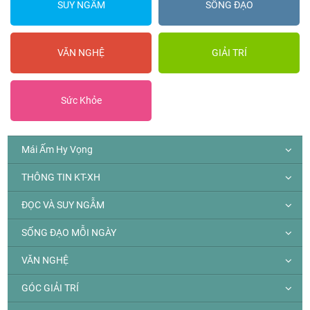
SUY NGẪM
SỐNG ĐẠO
VĂN NGHỆ
GIẢI TRÍ
Sức Khỏe
Mái Ấm Hy Vọng
THÔNG TIN KT-XH
ĐỌC VÀ SUY NGẪM
SỐNG ĐẠO MỖI NGÀY
VĂN NGHỆ
GÓC GIẢI TRÍ