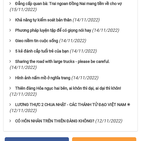
Đẳng cấp quan bà: Trai ngoan Đồng Nai mang tiền về cho vợ
(15/11/2022)
(14/11/2022)
Khả năng tự kiểm soát bản thân
(14/11/2022)
Phương pháp luyện tập để có giọng nói hay
(14/11/2022)
Gieo niềm tin cuộc sống
(14/11/2022)
5 kẻ đánh cắp tuổi trẻ của bạn
Sharing the road with large trucks - please be careful.
(14/11/2022)
(14/11/2022)
Hình ảnh nấm mồ ở nghĩa trang
Thiên đàng Hỏa ngục hai bên, ai khôn thì dại, ai dại thì khôn!
(12/11/2022)
LƯƠNG THỰC 2 CHUA NHẬT - CÁC THÁNH TỬ ĐẠO VIỆT NAM ✳
(12/11/2022)
(12/11/2022)
CÓ HÔN NHÂN TRÊN THIÊN ĐÀNG KHÔNG?