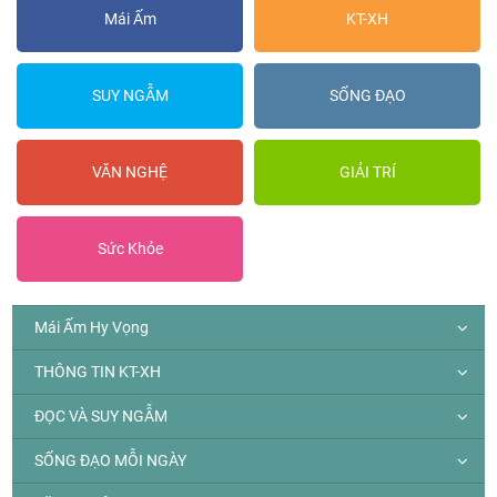
Mái Ấm
KT-XH
SUY NGẪM
SỐNG ĐẠO
VĂN NGHỆ
GIẢI TRÍ
Sức Khỏe
Mái Ấm Hy Vọng
THÔNG TIN KT-XH
ĐỌC VÀ SUY NGẪM
SỐNG ĐẠO MỖI NGÀY