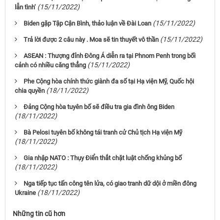
(15/11/2022)
lẫn tình’
(15/11/2022)
Biden gặp Tập Cận Bình, thảo luận về Đài Loan
(15/11/2022)
Trả lời được 2 câu này . Moa sẽ tin thuyết vô thần
ASEAN : Thượng đỉnh Đông Á diễn ra tại Phnom Penh trong bối
(15/11/2022)
cảnh có nhiều căng thẳng
Phe Cộng hòa chính thức giành đa số tại Hạ viện Mỹ, Quốc hội
(18/11/2022)
chia quyền
Đảng Cộng hòa tuyên bố sẽ điều tra gia đình ông Biden
(18/11/2022)
Bà Pelosi tuyên bố không tái tranh cử Chủ tịch Hạ viện Mỹ
(18/11/2022)
Gia nhập NATO : Thụy Điển thắt chặt luật chống khủng bố
(18/11/2022)
Nga tiếp tục tấn công tên lửa, có giao tranh dữ dội ở miền đông
(18/11/2022)
Ukraine
Những tin cũ hơn