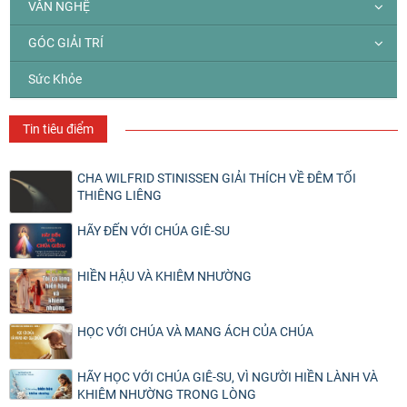
VĂN NGHỆ
GÓC GIẢI TRÍ
Sức Khỏe
Tin tiêu điểm
CHA WILFRID STINISSEN GIẢI THÍCH VỀ ĐÊM TỐI
THIÊNG LIÊNG
HÃY ĐẾN VỚI CHÚA GIÊ-SU
HIỀN HẬU VÀ KHIÊM NHƯỜNG
HỌC VỚI CHÚA VÀ MANG ÁCH CỦA CHÚA
HÃY HỌC VỚI CHÚA GIÊ-SU, VÌ NGƯỜI HIỀN LÀNH VÀ
KHIÊM NHƯỜNG TRONG LÒNG