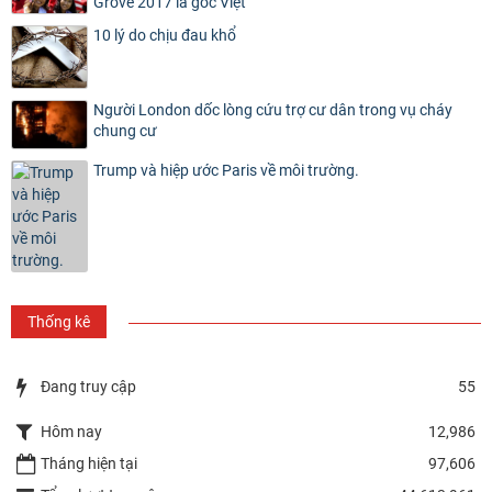
Grove 2017 là gốc Việt
10 lý do chịu đau khổ
Người London dốc lòng cứu trợ cư dân trong vụ cháy
chung cư
Trump và hiệp ước Paris về môi trường.
Thống kê
Đang truy cập
55
Hôm nay
12,986
Tháng hiện tại
97,606