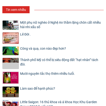
Tin xem nhiều
Một phụ nữ nghèo ở Nghệ An thầm lặng chôn cất nhiều
hài nhi xấu số
Lẽ Đời .
Công và quạ, con nào đẹp hơn?
Thành phố Mỹ có thể bị siêu động đất “hạt nhân” tách
đôi.
Mười nguyên tắc thọ thêm nhiều tuổi.
Làm sao để hạnh phúc?
Little Saigon: 16 thủ khoa và á khoa Học Khu Garden