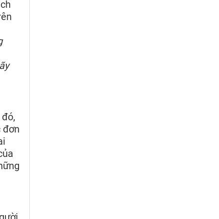
ịch
rên
g
ãy
 đó,
c đơn
ai
của
những
người