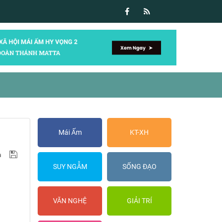
Mái Ấm
KT-XH
SUY NGẪM
SỐNG ĐẠO
VĂN NGHỆ
GIẢI TRÍ