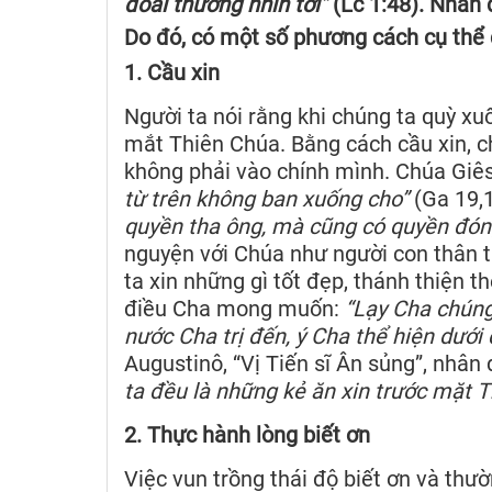
đoái thương nhìn tới”
(Lc 1:48). Nhân
Do đó, có một số phương cách cụ thể
1. Cầu xin
Người ta nói rằng khi chúng ta quỳ xuố
mắt Thiên Chúa. Bằng cách cầu xin, 
không phải vào chính mình. Chúa Giêsu
từ trên không ban xuống cho”
(Ga 19,1
quyền tha ông, mà cũng có quyền đón
nguyện với Chúa như người con thân t
ta xin những gì tốt đẹp, thánh thiện t
điều Cha mong muốn:
“Lạy Cha chúng
nước Cha trị đến, ý Cha thể hiện dưới đ
Augustinô, “Vị Tiến sĩ Ân sủng”, nhâ
ta đều là những kẻ ăn xin trước mặt T
2. Thực hành lòng biết ơn
Việc vun trồng thái độ biết ơn và thư