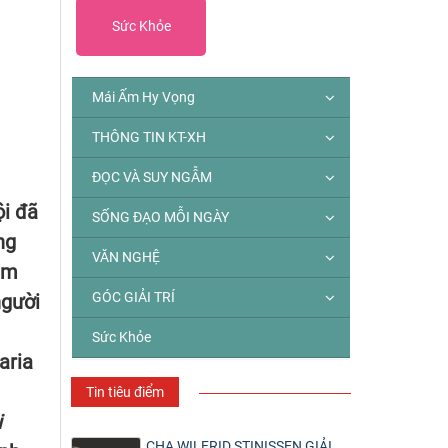
Sức Khỏe
Mái Ấm Hy Vọng
THÔNG TIN KT-XH
ĐỌC VÀ SUY NGẪM
ội đã
SỐNG ĐẠO MỖI NGÀY
ng
VĂN NGHỆ
êm
GÓC GIẢI TRÍ
người
Sức Khỏe
aria
Tin tiêu điểm
i
CHA WILFRID STINISSEN GIẢI