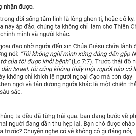
ọ nhận được.
rong đời sống tâm linh là lòng ghen tị, hoặc đố kỵ.
a này áp đảo, chúng ta không chỉ làm cho Thiên C
 chính mình và người khác.
goại đạo nhờ người đến xin Chúa Giêsu chữa lành 
ờng nói:
“Tôi không nghĩ mình xứng đáng đến gặp N
 tớ của tôi được khỏi bệnh”
(Lc 7:7). Trước thái độ n
 dân Israel, tôi cũng không thấy một người nào có 
này không chỉ khích lệ người ngoại đạo mà còn dạy
khen ngợi và tán dương người khác là một chiến th
sâu sắc.
húng ta đều đã từng trải qua: bạn đang bước về ph
ai người đang dần thu hẹp lại. Bạn chờ được chào
ia trước? Chuyện nghe có vẻ không có gì đáng nói,