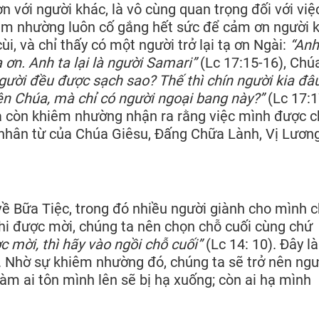
n với người khác, là vô cùng quan trọng đối với việ
êm nhường luôn cố gắng hết sức để cảm ơn người 
i, và chỉ thấy có một người trở lại tạ ơn Ngài:
“Anh
ơn. Anh ta lại là người Samari”
(Lc 17:15-16), Chú
ười đều được sạch sao? Thế thì chín người kia đâ
iên Chúa, mà chỉ có người ngoại bang này?”
(Lc 17:1
 mà còn khiêm nhường nhận ra rằng việc mình được 
 nhân từ của Chúa Giêsu, Đấng Chữa Lành, Vị Lươn
ề Bữa Tiệc, trong đó nhiều người giành cho mình 
khi được mời, chúng ta nên chọn chỗ cuối cùng chứ
 mời, thì hãy vào ngồi chỗ cuối”
(Lc 14: 10). Đây l
 Nhờ sự khiêm nhường đó, chúng ta sẽ trở nên ngư
àm ai tôn mình lên sẽ bị hạ xuống; còn ai hạ mình