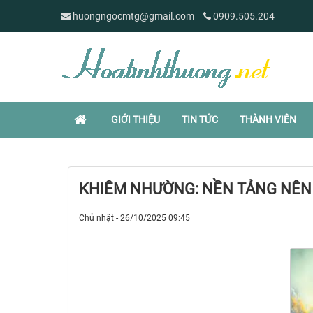
huongngocmtg@gmail.com
0909.505.204
GIỚI THIỆU
TIN TỨC
THÀNH VIÊN
KHIÊM NHƯỜNG: NỀN TẢNG NÊ
Chủ nhật - 26/10/2025 09:45