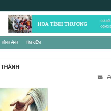
HÌNH ẢNH
TÌM KIẾM
N THÁNH