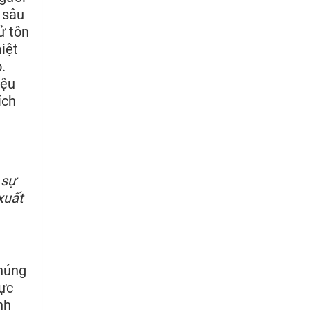
 sâu
ử tôn
iệt
.
iệu
ích
 sự
xuất
chúng
hực
nh