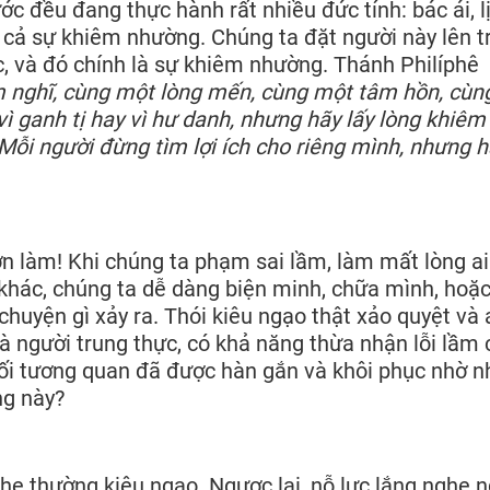
ớc đều đang thực hành rất nhiều đức tính: bác ái, l
là cả sự khiêm nhường. Chúng ta đặt người này lên t
c, và đó chính là sự khiêm nhường. Thánh Philíphê
 nghĩ, cùng một lòng mến, cùng một tâm hồn, cùn
ì ganh tị hay vì hư danh, nhưng hãy lấy lòng khiêm
ỗi người đừng tìm lợi ích cho riêng mình, nhưng h
ơn làm! Khi chúng ta phạm sai lầm, làm mất lòng ai
 khác, chúng ta dễ dàng biện minh, chữa mình, hoặ
chuyện gì xảy ra. Thói kiêu ngạo thật xảo quyệt và 
à người trung thực, có khả năng thừa nhận lỗi lầm 
 mối tương quan đã được hàn gắn và khôi phục nhờ 
ng này?
e thường kiêu ngạo. Ngược lại, nỗ lực lắng nghe 