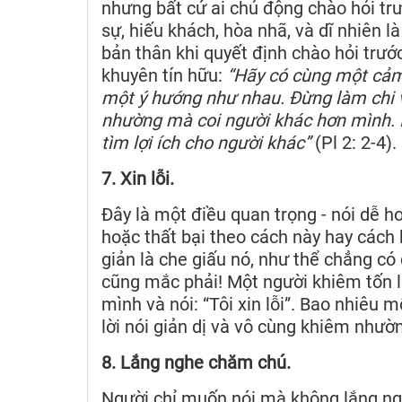
nhưng bất cứ ai chủ động chào hỏi trư
sự, hiếu khách, hòa nhã, và dĩ nhiên 
bản thân khi quyết định chào hỏi trướ
khuyên tín hữu:
“Hãy có cùng một cảm
một ý hướng như nhau. Đừng làm chi v
nhường mà coi người khác hơn mình. M
tìm lợi ích cho người khác”
(Pl 2: 2-4).
7. Xin lỗi.
Đây là một điều quan trọng - nói dễ h
hoặc thất bại theo cách này hay cách
giản là che giấu nó, như thể chẳng có 
cũng mắc phải! Một người khiêm tốn l
mình và nói: “Tôi xin lỗi”. Bao nhiêu
lời nói giản dị và vô cùng khiêm nhườ
8. Lắng nghe chăm chú.
Người chỉ muốn nói mà không lắng ngh