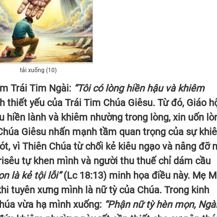
tải xuống (10)
ểm Trái Tim Ngài:
“Tôi có lòng hiền hậu và khiêm
nh thiết yếu của Trái Tim Chúa Giêsu. Từ đó, Giáo h
u hiền lành và khiêm nhường trong lòng, xin uốn lò
 Chúa Giêsu nhấn mạnh tầm quan trọng của sự khi
, vì Thiên Chúa từ chối kẻ kiêu ngạo và nâng đỡ 
isêu tự khen mình và người thu thuế chỉ dám cầu
 là kẻ tội lỗi”
(Lc 18:13) minh họa điều này. Mẹ M
i tuyên xưng mình là nữ tỳ của Chúa. Trong kinh
Chúa vừa hạ mình xuống:
“Phận nữ tỳ hèn mọn, Ngà