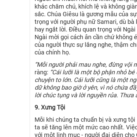
khác chăm chú, khích lệ và không già
sắc. Chúa Giêsu là gương mẫu của sự 
trọng với người phụ nữ Samari, dù bà 
hay ngắt lời. Điều quan trọng với Ngài
Ngài mời gọi cách ân cần chứ không é
của người thực sự lắng nghe, thậm chí 
của chính họ.
“Mỗi người phải mau nghe, đừng vội n
ràng:
“Cái lưỡi là một bộ phận nhỏ b
chuyện to lớn. Cái lưỡi cũng là một ngọ
dữ không bao giờ ở yên, vì nó chứa đầ
lời chúc tụng và lời nguyền rủa. Thưa
9. Xưng Tội
Mỗi khi chúng ta chuẩn bị và xưng tộ
ta sẽ tăng lên một mức cao nhất. Việc
với một linh mục - người đại diện ch