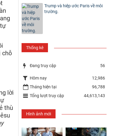
t
Trump và hiệp ước Paris về môi
đàn
trường.
oang
 tự
ồi
Thống kê
ị chỗ
Đang truy cập
56
Hôm nay
12,986
Tháng hiện tại
96,788
g lời
Tổng lượt truy cập
44,613,143
tự
ẻ thù
Hình ảnh mới
iêsu
ạy