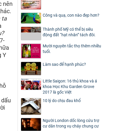
c nên
khác.
Công và quạ, con nào đẹp hơn?
 ta
a
Thành phố Mỹ có thể bị siêu
u?
động đất “hạt nhân” tách đôi.
7-
Mười nguyên tắc thọ thêm nhiều
chữa
tuổi.
g Y
Làm sao để hạnh phúc?
Little Saigon: 16 thủ khoa và á
chỗ
khoa Học Khu Garden Grove
2017 là gốc Việt
à dấu
10 lý do chịu đau khổ
ời
Người London dốc lòng cứu trợ
cư dân trong vụ cháy chung cư