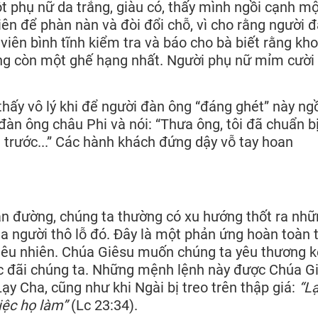
 phụ nữ da trắng, giàu có, thấy mình ngồi cạnh mộ
viên để phàn nàn và đòi đổi chỗ, vì cho rằng người 
 viên bình tĩnh kiểm tra và báo cho bà biết rằng kh
ưng còn một ghế hạng nhất. Người phụ nữ mỉm cười
 thấy vô lý khi để người đàn ông “đáng ghét” này ng
đàn ông châu Phi và nói: “Thưa ông, tôi đã chuẩn b
 trước...” Các hành khách đứng dậy vỗ tay hoan
ặn đường, chúng ta thường có xu hướng thốt ra nhữn
rủa người thô lỗ đó. Đây là một phản ứng hoàn toàn 
 siêu nhiên. Chúa Giêsu muốn chúng ta yêu thương k
c đãi chúng ta. Những mệnh lệnh này được Chúa G
 Lạy Cha, cũng như khi Ngài bị treo trên thập giá:
“L
việc họ làm”
(Lc 23:34).