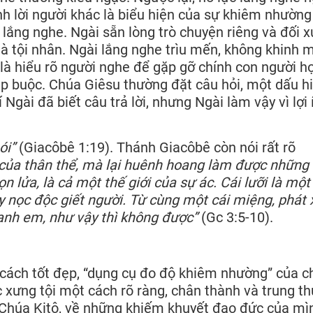
nh lời người khác là biểu hiện của sự khiêm nhường
lắng nghe. Ngài sẵn lòng trò chuyện riêng và đối x
là tội nhân. Ngài lắng nghe trìu mến, không khinh m
 là hiểu rõ người nghe để gặp gỡ chính con người họ
p buộc. Chúa Giêsu thường đặt câu hỏi, một dấu h
Ngài đã biết câu trả lời, nhưng Ngài làm vậy vì lợi 
ói”
(Giacôbê 1:19). Thánh Giacôbê còn nói rất rõ
é của thân thể, mà lại huênh hoang làm được những
n lửa, là cả một thế giới của sự ác. Cái lưỡi là một
y nọc độc giết người. Từ cùng một cái miệng, phát 
 anh em, như vậy thì không được”
(Gc 3:5-10).
i cách tốt đẹp, “dụng cụ đo độ khiêm nhường” của 
 xưng tội một cách rõ ràng, chân thành và trung t
o Chúa Kitô, về những khiếm khuyết đạo đức của mì