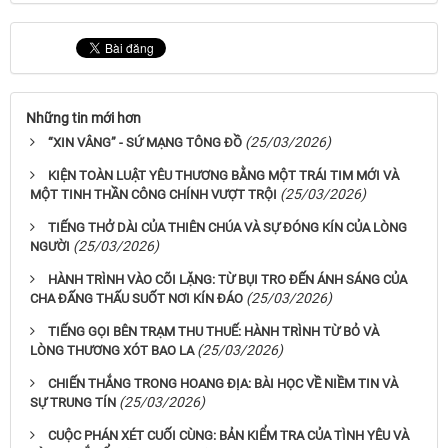
Những tin mới hơn
(25/03/2026)
“XIN VÂNG” - SỨ MẠNG TÔNG ĐỒ
KIỆN TOÀN LUẬT YÊU THƯƠNG BẰNG MỘT TRÁI TIM MỚI VÀ
(25/03/2026)
MỘT TINH THẦN CÔNG CHÍNH VƯỢT TRỘI
TIẾNG THỞ DÀI CỦA THIÊN CHÚA VÀ SỰ ĐÓNG KÍN CỦA LÒNG
(25/03/2026)
NGƯỜI
HÀNH TRÌNH VÀO CÕI LẶNG: TỪ BỤI TRO ĐẾN ÁNH SÁNG CỦA
(25/03/2026)
CHA ĐẤNG THẤU SUỐT NƠI KÍN ĐÁO
TIẾNG GỌI BÊN TRẠM THU THUẾ: HÀNH TRÌNH TỪ BỎ VÀ
(25/03/2026)
LÒNG THƯƠNG XÓT BAO LA
CHIẾN THẮNG TRONG HOANG ĐỊA: BÀI HỌC VỀ NIỀM TIN VÀ
(25/03/2026)
SỰ TRUNG TÍN
CUỘC PHÁN XÉT CUỐI CÙNG: BẢN KIỂM TRA CỦA TÌNH YÊU VÀ