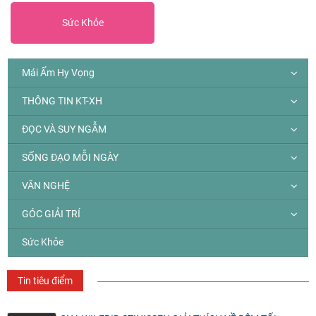
Sức Khỏe
Mái Ấm Hy Vọng
THÔNG TIN KT-XH
ĐỌC VÀ SUY NGẪM
SỐNG ĐẠO MỖI NGÀY
VĂN NGHỆ
GÓC GIẢI TRÍ
Sức Khỏe
Tin tiêu điểm