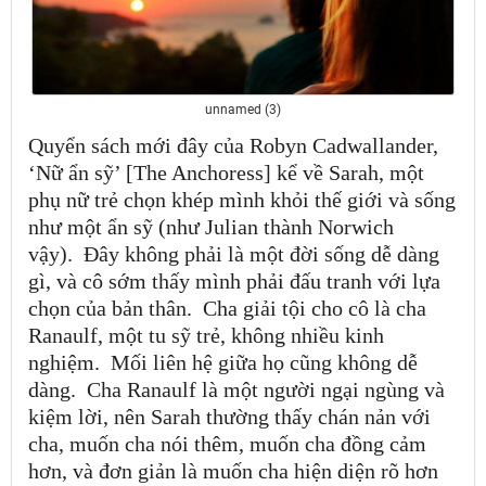
unnamed (3)
Quyển sách mới đây của Robyn Cadwallander,
‘Nữ ẩn sỹ’ [The Anchoress] kể về Sarah, một
phụ nữ trẻ chọn khép mình khỏi thế giới và sống
như một ẩn sỹ (như Julian thành Norwich
vậy).
Đây không phải là một đời sống dễ dàng
gì, và cô sớm thấy mình phải đấu tranh với lựa
chọn của bản thân.
Cha giải tội cho cô là cha
Ranaulf, một tu sỹ trẻ, không nhiều kinh
nghiệm.
Mối liên hệ giữa họ cũng không dễ
dàng.
Cha Ranaulf là một người ngại ngùng và
kiệm lời, nên Sarah thường thấy chán nản với
cha, muốn cha nói thêm, muốn cha đồng cảm
hơn, và đơn giản là muốn cha hiện diện rõ hơn