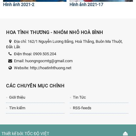
Hình ảnh 2021-2
Hình ảnh 2021-17
HOA TÌNH THƯƠNG - NHÓM NHỎ HOÀ BÌNH
Địa chỉ:
162/1 Nguyễn Lương Bằng, Hoà Thắng, Buôn Ma Thuột,
Đắk Lắk
Điện thoại:
0909.505.204
Email:
huongngocmtg@gmail.com
Website:
http://hoatinhthuong.net
CÁC CHUYÊN MỤC CHÍNH
Giới thiệu
Tin Tức
Tìm kiếm
RSS-feeds
Thiết kế bởi:
TỐC ĐỘ VIỆT