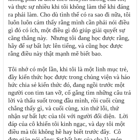
và thực sự nhiều khi tôi không làm thế khi đáng
ra
phải làm. Cho dù tình thế có ra sao đi nữa, tôi
luôn luôn cảm thấy rằng mình cần phải nói điều
gì đó có ích, một điều gì đó giúp giải quyết sự
căng thẳng này.
Nhưng tôi đang học được rằng,
hãy để sự bất lực lên
tiếng, và cũng học được
rằng điều này thật mạnh mẽ biết bao.
Tôi nhớ có một lần, khi tôi là một linh mục trẻ,
đầy kiến thức học được trong chủng viện và háo
hức chia sẻ kiến thức đó, đang ngồi trước một
người con tim tan vỡ, cố gắng tìm những câu trả
lời và thấu suốt trong đầu mình, rồi cuối cùng
chẳng thấy gì, và cuối cùng, xin thứ lỗi, thứ
nhận sự bất lực của tôi với người đối diện.
Lời
đáp của cô khiến tôi kinh ngạc, và dạy tôi một
điều mà tôi không hề hay biết trước đây.
Cô
đơn giản nói rằng: Sự bất lực của cha là món