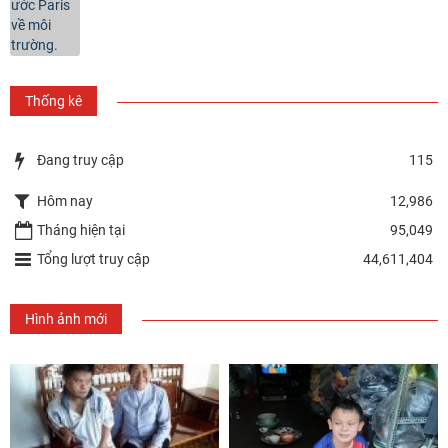
Thống kê
Đang truy cập
115
Hôm nay
12,986
Tháng hiện tại
95,049
Tổng lượt truy cập
44,611,404
Hình ảnh mới