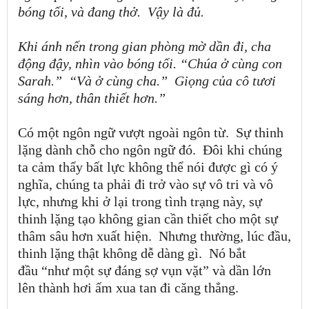
bóng tối, và đang thở.
Vậy là đủ.
Khi ánh nến trong gian phòng mờ dần đi, cha
động đậy, nhìn vào bóng tối.
“
Chúa ở cùng con
Sarah.
”
“
Và ở cùng cha.
”
Giọng của cô tươi
sáng hơn, thân thiết hơn.
”
Có một ngôn ngữ vượt ngoài ngôn từ.
Sự thinh
lặng dành chỗ cho ngôn ngữ đó.
Đôi khi chúng
ta cảm thấy bất lực không thể nói được gì có ý
nghĩa, chúng ta phải đi trở vào sự vô tri và vô
lực, nhưng khi ở lại trong tình trạng này, sự
thinh lặng tạo không gian cần thiết cho một sự
thâm sâu hơn xuất hiện.
Nhưng thường, lúc đầu,
thinh lặng thật không dễ dàng gì.
Nó bắt
đầu
“
như một sự đáng sợ vụn vặt
”
và dần lớn
lên thành hơi ấm xua tan đi căng thẳng.