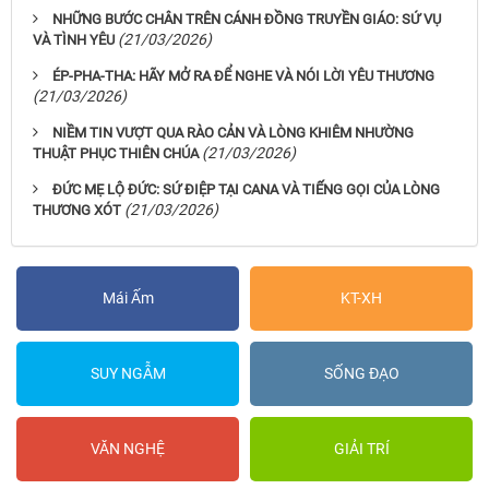
NHỮNG BƯỚC CHÂN TRÊN CÁNH ĐỒNG TRUYỀN GIÁO: SỨ VỤ
(21/03/2026)
VÀ TÌNH YÊU
ÉP-PHA-THA: HÃY MỞ RA ĐỂ NGHE VÀ NÓI LỜI YÊU THƯƠNG
(21/03/2026)
NIỀM TIN VƯỢT QUA RÀO CẢN VÀ LÒNG KHIÊM NHƯỜNG
(21/03/2026)
THUẬT PHỤC THIÊN CHÚA
ĐỨC MẸ LỘ ĐỨC: SỨ ĐIỆP TẠI CANA VÀ TIẾNG GỌI CỦA LÒNG
(21/03/2026)
THƯƠNG XÓT
Mái Ấm
KT-XH
SUY NGẪM
SỐNG ĐẠO
VĂN NGHỆ
GIẢI TRÍ