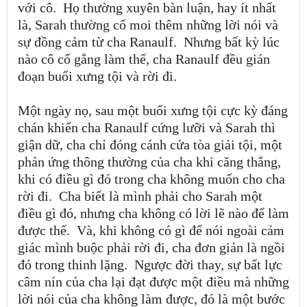
với cô.
Họ thường xuyên bàn luận, hay ít nhất
là, Sarah thường cố moi thêm những lời nói và
sự đồng cảm từ cha Ranaulf.
Nhưng bất kỳ lúc
nào cô cố gắng làm thế, cha Ranaulf đều gián
đoạn buổi xưng tội và rời đi.
Một ngày nọ, sau một buổi xưng tội cực kỳ đáng
chán khiến cha Ranaulf cứng lưỡi và Sarah thì
giận dữ, cha chỉ đóng cánh cửa tòa giải tội, một
phản ứng thông thường của cha khi căng thẳng,
khi có điều gì đó trong cha không muốn cho cha
rời đi.
Cha biết là mình phải cho Sarah một
điều gì đó, nhưng cha không có lời lẽ nào để làm
được thế.
Và, khi không có gì để nói ngoài cảm
giác mình buộc phải rời đi, cha đơn giản là ngồi
đó trong thinh lặng.
Ngược đời thay, sự bất lực
câm nín của cha lại đạt được một điều mà những
lời nói của cha không làm được, đó là một bước