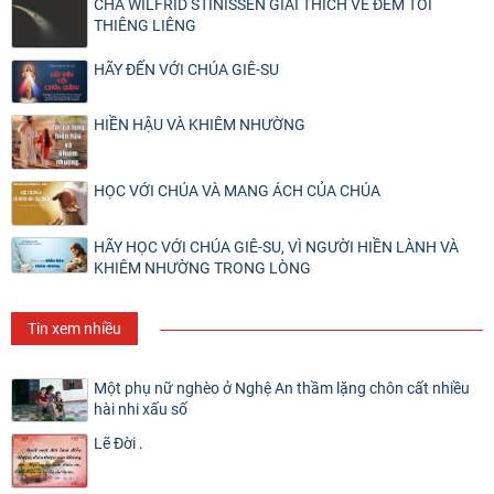
CHA WILFRID STINISSEN GIẢI THÍCH VỀ ĐÊM TỐI
THIÊNG LIÊNG
HÃY ĐẾN VỚI CHÚA GIÊ-SU
HIỀN HẬU VÀ KHIÊM NHƯỜNG
HỌC VỚI CHÚA VÀ MANG ÁCH CỦA CHÚA
HÃY HỌC VỚI CHÚA GIÊ-SU, VÌ NGƯỜI HIỀN LÀNH VÀ
KHIÊM NHƯỜNG TRONG LÒNG
Tin xem nhiều
Một phụ nữ nghèo ở Nghệ An thầm lặng chôn cất nhiều
hài nhi xấu số
Lẽ Đời .