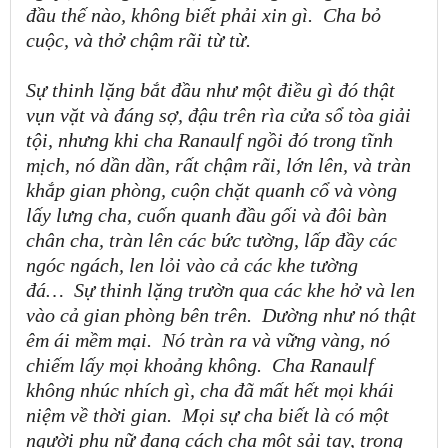
đầu thế nào, không biết phải xin gì.
Cha bỏ
cuộc, và thở chậm rãi từ từ.
Sự thinh lặng bắt đầu như một điều gì đó thật
vụn vặt và đáng sợ, đậu trên rìa cửa sổ tòa giải
tội, nhưng khi cha Ranaulf ngồi đó trong tĩnh
mịch, nó dần dần, rất chậm rãi, lớn lên, và tràn
khắp gian phòng, cuộn chặt quanh cổ và vòng
lấy lưng cha, cuốn quanh đầu gối và đôi bàn
chân cha, tràn lên các bức tường, lấp đầy các
ngóc ngách, len lỏi vào cả các khe tường
đá…
Sự thinh lặng trườn qua các khe hở và len
vào cả gian phòng bên trên.
Dường như nó thật
êm ái mềm mại.
Nó tràn ra và vững vàng, nó
chiếm lấy mọi khoảng không.
Cha Ranaulf
không nhúc nhích gì, cha đã mất hết mọi khái
niệm về thời gian.
Mọi sự cha biết là có một
người phụ nữ đang cách cha một sải tay, trong