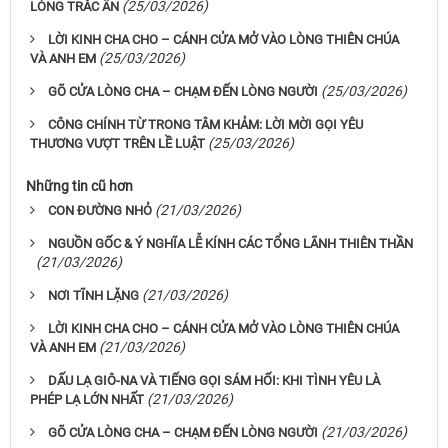
(25/03/2026)
LÒNG TRẮC ẨN
LỜI KINH CHA CHO – CÁNH CỬA MỞ VÀO LÒNG THIÊN CHÚA
(25/03/2026)
VÀ ANH EM
(25/03/2026)
GÕ CỬA LÒNG CHA – CHẠM ĐẾN LÒNG NGƯỜI
CÔNG CHÍNH TỪ TRONG TÂM KHẢM: LỜI MỜI GỌI YÊU
(25/03/2026)
THƯƠNG VƯỢT TRÊN LỀ LUẬT
Những tin cũ hơn
(21/03/2026)
CON ĐƯỜNG NHỎ
NGUỒN GỐC & Ý NGHĨA LỄ KÍNH CÁC TỔNG LÃNH THIÊN THẦN
(21/03/2026)
(21/03/2026)
NƠI TĨNH LẶNG
LỜI KINH CHA CHO – CÁNH CỬA MỞ VÀO LÒNG THIÊN CHÚA
(21/03/2026)
VÀ ANH EM
DẤU LẠ GIÔ-NA VÀ TIẾNG GỌI SÁM HỐI: KHI TÌNH YÊU LÀ
(21/03/2026)
PHÉP LẠ LỚN NHẤT
(21/03/2026)
GÕ CỬA LÒNG CHA – CHẠM ĐẾN LÒNG NGƯỜI