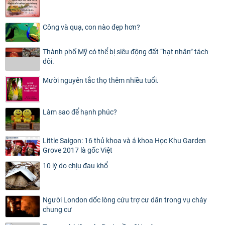
Công và quạ, con nào đẹp hơn?
Thành phố Mỹ có thể bị siêu động đất “hạt nhân” tách
đôi.
Mười nguyên tắc thọ thêm nhiều tuổi.
Làm sao để hạnh phúc?
Little Saigon: 16 thủ khoa và á khoa Học Khu Garden
Grove 2017 là gốc Việt
10 lý do chịu đau khổ
Người London dốc lòng cứu trợ cư dân trong vụ cháy
chung cư