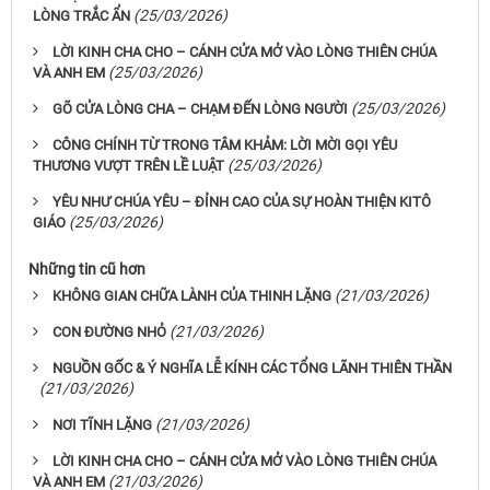
(25/03/2026)
LÒNG TRẮC ẨN
LỜI KINH CHA CHO – CÁNH CỬA MỞ VÀO LÒNG THIÊN CHÚA
(25/03/2026)
VÀ ANH EM
(25/03/2026)
GÕ CỬA LÒNG CHA – CHẠM ĐẾN LÒNG NGƯỜI
CÔNG CHÍNH TỪ TRONG TÂM KHẢM: LỜI MỜI GỌI YÊU
(25/03/2026)
THƯƠNG VƯỢT TRÊN LỀ LUẬT
YÊU NHƯ CHÚA YÊU – ĐỈNH CAO CỦA SỰ HOÀN THIỆN KITÔ
(25/03/2026)
GIÁO
Những tin cũ hơn
(21/03/2026)
KHÔNG GIAN CHỮA LÀNH CỦA THINH LẶNG
(21/03/2026)
CON ĐƯỜNG NHỎ
NGUỒN GỐC & Ý NGHĨA LỄ KÍNH CÁC TỔNG LÃNH THIÊN THẦN
(21/03/2026)
(21/03/2026)
NƠI TĨNH LẶNG
LỜI KINH CHA CHO – CÁNH CỬA MỞ VÀO LÒNG THIÊN CHÚA
(21/03/2026)
VÀ ANH EM