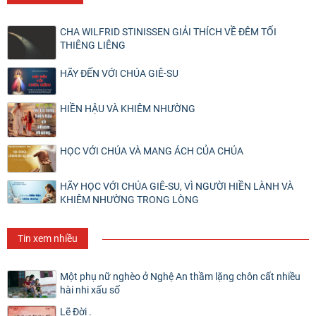
CHA WILFRID STINISSEN GIẢI THÍCH VỀ ĐÊM TỐI
THIÊNG LIÊNG
HÃY ĐẾN VỚI CHÚA GIÊ-SU
HIỀN HẬU VÀ KHIÊM NHƯỜNG
HỌC VỚI CHÚA VÀ MANG ÁCH CỦA CHÚA
HÃY HỌC VỚI CHÚA GIÊ-SU, VÌ NGƯỜI HIỀN LÀNH VÀ
KHIÊM NHƯỜNG TRONG LÒNG
Tin xem nhiều
Một phụ nữ nghèo ở Nghệ An thầm lặng chôn cất nhiều
hài nhi xấu số
Lẽ Đời .