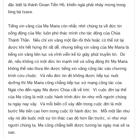
đặc biệt là thánh Gioan Tiền Hô, khiến ngài phải nhảy mừng trong
lòng bà Isave.
Tiếng xin vâng của Mẹ Maria còn nhắc nhớ chúng ta về đức tin
sống động của Mẹ: luôn phó thác mình cho tác động của Chúa
Thánh Thần. Nếu chỉ xin vâng một lần rồi thôi hoặc có thể rút lại
được khi hết hứng thì rất dễ, nhưng tiếng xin vâng của Mẹ Maria là
tiếng xin vâng liên tục và vĩnh viễn kể từ giây phút truyền tin. Do
đó, nếu không có một đức tin mạnh mẽ và sống động thì Mẹ Maria
không thể nào thưa lên được tiếng xin vâng cộng tác vào chương
trình cứu chuộc. Và nếu đức tin đó không được tiếp tục nuôi
dưỡng thì Mẹ Maria cũng chẳng tiếp tục sứ mạng cộng tác của
Ngài cho đến ngày Mẹ được Chúa cất về trời. Vì cuộc đời tại thế
của Mẹ cũng là một cuộc hành trình đức tin như mỗi người chúng
ta ngày nay vậy. Và mỗi biến cố xảy đến trong cuộc đời là một
bước Mẹ tiến cao hơn trong cuộc lữ hành đức tin. Mỗi một lần như
vậy nó đòi buộc một sự tín thác cao độ hơn lần trước, vì như mọi
người chúng ta, Mẹ cũng chẳng biết được tương lai ngày mai sẽ ra
sao.