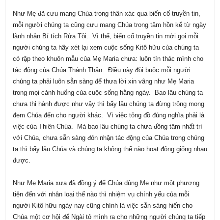
Như Mẹ đã cưu mang Chúa trong thân xác qua biến cố truyền tin,
mỗi người chúng ta cũng cưu mang Chúa trong tâm hồn kể từ ngày
lãnh nhận Bí tích Rửa Tội. Vì thế, biến cố truyền tin mời gọi mỗi
người chúng ta hãy xét lại xem cuộc sống Kitô hữu của chúng ta
có rập theo khuôn mẫu của Mẹ Maria chưa: luôn tín thác mình cho
tác động của Chúa Thánh Thần. Điều này đòi buộc mỗi người
chúng ta phải luôn sẵn sàng để thưa lời xin vâng như Mẹ Maria
trong mọi cảnh huống của cuộc sống hằng ngày. Bao lâu chúng ta
chưa thi hành được như vậy thì bấy lâu chúng ta đừng trông mong
đem Chúa đến cho người khác. Vì việc tông đồ đúng nghĩa phải là
việc của Thiên Chúa. Mà bao lâu chúng ta chưa đồng tâm nhất trí
với Chúa, chưa sẵn sàng đón nhận tác động của Chúa trong chúng
ta thì bấy lâu Chúa và chúng ta không thể nào hoạt động giống nhau
được.
Như Mẹ Maria xưa đã đồng ý để Chúa dùng Mẹ như một phương
tiện đến với nhân loại thế nào thì nhiệm vụ chính yếu của mỗi
người Kitô hữu ngày nay cũng chính là việc sẵn sàng hiến cho
Chúa một cơ hội để Ngài tỏ mình ra cho những người chúng ta tiếp