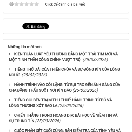
Click để đánh giá bài viết
Những tin mới hơn
KIỆN TOÀN LUẬT YÊU THƯƠNG BẰNG MỘT TRÁI TIM MỚI VÀ
(25/03/2026)
MỘT TINH THẦN CÔNG CHÍNH VƯỢT TRỘI
TIẾNG THỞ DÀI CỦA THIÊN CHÚA VÀ SỰ ĐÓNG KÍN CỦA LÒNG
(25/03/2026)
NGƯỜI
HÀNH TRÌNH VÀO CÕI LẶNG: TỪ BỤI TRO ĐẾN ÁNH SÁNG CỦA
(25/03/2026)
CHA ĐẤNG THẤU SUỐT NƠI KÍN ĐÁO
TIẾNG GỌI BÊN TRẠM THU THUẾ: HÀNH TRÌNH TỪ BỎ VÀ
(25/03/2026)
LÒNG THƯƠNG XÓT BAO LA
CHIẾN THẮNG TRONG HOANG ĐỊA: BÀI HỌC VỀ NIỀM TIN VÀ
(25/03/2026)
SỰ TRUNG TÍN
CUỘC PHÁN XÉT CUỐI CÙNG: BẢN KIỂM TRA CỦA TÌNH YÊU VÀ