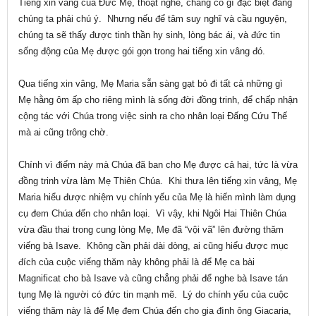
Tiếng xin vâng của Đức Mẹ, thoạt nghe, chẳng có gì đặc biệt đáng
chúng ta phải chú ý. Nhưng nếu để tâm suy nghĩ và cầu nguyện,
chúng ta sẽ thấy được tinh thần hy sinh, lòng bác ái, và đức tin
sống động của Mẹ được gói gọn trong hai tiếng xin vâng đó.
Qua tiếng xin vâng, Mẹ Maria sẵn sàng gạt bỏ đi tất cả những gì
Mẹ hằng ôm ấp cho riêng mình là sống đời đồng trinh, để chấp nhận
cộng tác với Chúa trong việc sinh ra cho nhân loại Đấng Cứu Thế
mà ai cũng trông chờ.
Chính vì điểm này mà Chúa đã ban cho Mẹ được cả hai, tức là vừa
đồng trinh vừa làm Mẹ Thiên Chúa. Khi thưa lên tiếng xin vâng, Mẹ
Maria hiểu được nhiệm vụ chính yếu của Mẹ là hiến mình làm dụng
cụ đem Chúa đến cho nhân loại. Vì vậy, khi Ngôi Hai Thiên Chúa
vừa đầu thai trong cung lòng Mẹ, Mẹ đã “vội vã” lên đường thăm
viếng bà Isave. Không cần phải dài dòng, ai cũng hiểu được mục
đích của cuộc viếng thăm này không phải là để Mẹ ca bài
Magnificat cho bà Isave và cũng chẳng phải để nghe bà Isave tán
tụng Mẹ là người có đức tin mạnh mẽ. Lý do chính yếu của cuộc
viếng thăm này là để Mẹ đem Chúa đến cho gia đình ông Giacaria,