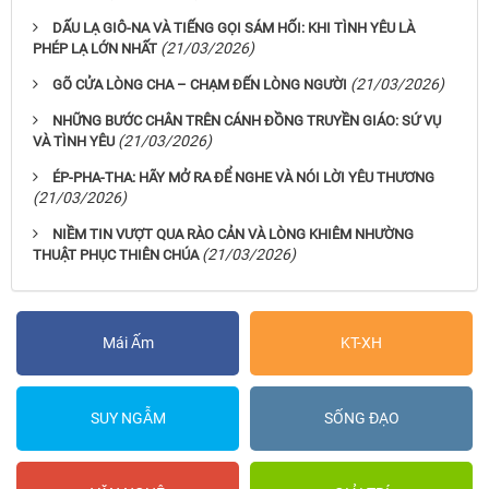
DẤU LẠ GIÔ-NA VÀ TIẾNG GỌI SÁM HỐI: KHI TÌNH YÊU LÀ
(21/03/2026)
PHÉP LẠ LỚN NHẤT
(21/03/2026)
GÕ CỬA LÒNG CHA – CHẠM ĐẾN LÒNG NGƯỜI
NHỮNG BƯỚC CHÂN TRÊN CÁNH ĐỒNG TRUYỀN GIÁO: SỨ VỤ
(21/03/2026)
VÀ TÌNH YÊU
ÉP-PHA-THA: HÃY MỞ RA ĐỂ NGHE VÀ NÓI LỜI YÊU THƯƠNG
(21/03/2026)
NIỀM TIN VƯỢT QUA RÀO CẢN VÀ LÒNG KHIÊM NHƯỜNG
(21/03/2026)
THUẬT PHỤC THIÊN CHÚA
Mái Ấm
KT-XH
SUY NGẪM
SỐNG ĐẠO