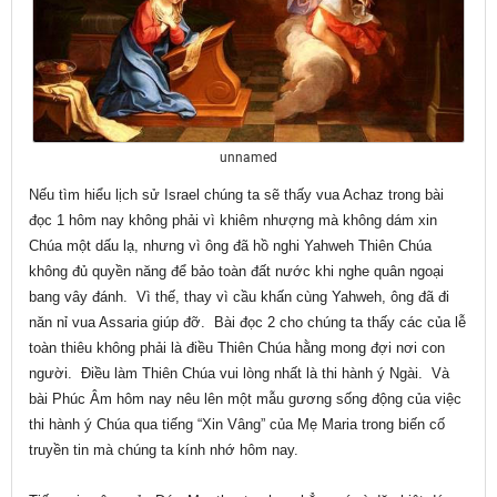
unnamed
Nếu tìm hiểu lịch sử Israel chúng ta sẽ thấy vua Achaz trong bài
đọc 1 hôm nay không phải vì khiêm nhượng mà không dám xin
Chúa một dấu lạ, nhưng vì ông đã hồ nghi Yahweh Thiên Chúa
không đủ quyền năng để bảo toàn đất nước khi nghe quân ngoại
bang vây đánh. Vì thế, thay vì cầu khấn cùng Yahweh, ông đã đi
năn nỉ vua Assaria giúp đỡ. Bài đọc 2 cho chúng ta thấy các của lễ
toàn thiêu không phải là điều Thiên Chúa hằng mong đợi nơi con
người. Điều làm Thiên Chúa vui lòng nhất là thi hành ý Ngài. Và
bài Phúc Âm hôm nay nêu lên một mẫu gương sống động của việc
thi hành ý Chúa qua tiếng “Xin Vâng” của Mẹ Maria trong biến cố
truyền tin mà chúng ta kính nhớ hôm nay.