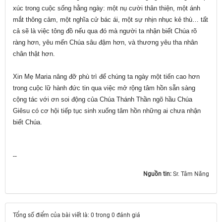
xúc trong cuộc sống hằng ngày: một nụ cười thân thiện, một ánh
mắt thông cảm, một nghĩa cử bác ái, một sự nhịn nhục kẻ thù… tất
cả sẽ là việc tông đồ nếu qua đó mà người ta nhận biết Chúa rõ
ràng hơn, yêu mến Chúa sâu đậm hơn, và thương yêu tha nhân
chân thật hơn.
Xin Mẹ Maria nâng đỡ phù trì để chúng ta ngày một tiến cao hơn
trong cuộc lữ hành đức tin qua việc mở rộng tâm hồn sẵn sàng
cộng tác với ơn soi động của Chúa Thánh Thần ngõ hầu Chúa
Giêsu có cơ hội tiếp tục sinh xuống tâm hồn những ai chưa nhận
biết Chúa.
--
Nguồn tin:
Sr. Tâm Năng
Tổng số điểm của bài viết là: 0 trong 0 đánh giá