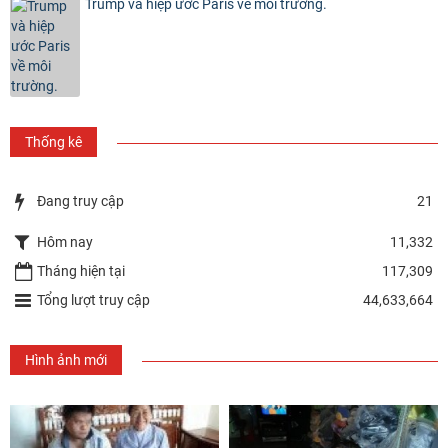
Trump và hiệp ước Paris về môi trường.
Thống kê
Đang truy cập
21
Hôm nay
11,332
Tháng hiện tại
117,309
Tổng lượt truy cập
44,633,664
Hình ảnh mới