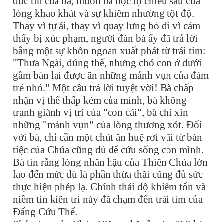
đức tin của bà, muốn bà bộc lộ chiều sâu của
lòng khao khát và sự khiêm nhường tột độ.
Thay vì tự ái, thay vì quay lưng bỏ đi vì cảm
thấy bị xúc phạm, người đàn bà ấy đã trả lời
bằng một sự khôn ngoan xuất phát từ trái tim:
"Thưa Ngài, đúng thế, nhưng chó con ở dưới
gầm bàn lại được ăn những mảnh vụn của đám
trẻ nhỏ." Một câu trả lời tuyệt vời! Bà chấp
nhận vị thế thấp kém của mình, bà không
tranh giành vị trí của "con cái", bà chỉ xin
những "mảnh vụn" của lòng thương xót. Đối
với bà, chỉ cần một chút ân huệ rơi vãi từ bàn
tiệc của Chúa cũng đủ để cứu sống con mình.
Bà tin rằng lòng nhân hậu của Thiên Chúa lớn
lao đến mức dù là phần thừa thãi cũng đủ sức
thực hiện phép lạ. Chính thái độ khiêm tốn và
niềm tin kiên trì này đã chạm đến trái tim của
Đấng Cứu Thế.