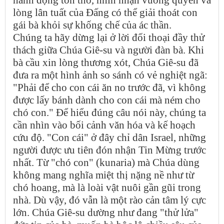
lòng lân tuất của Đấng có thể giải thoát con
gái bà khỏi sự khống chế của ác thần.
Chúng ta hãy dừng lại ở lời đối thoại đầy thử
thách giữa Chúa Giê-su và người đàn bà. Khi
bà cầu xin lòng thương xót, Chúa Giê-su đã
đưa ra một hình ảnh so sánh có vẻ nghiệt ngã:
"Phải để cho con cái ăn no trước đã, vì không
được lấy bánh dành cho con cái mà ném cho
chó con." Để hiểu đúng câu nói này, chúng ta
cần nhìn vào bối cảnh văn hóa và kế hoạch
cứu độ. "Con cái" ở đây chỉ dân Israel, những
người được ưu tiên đón nhận Tin Mừng trước
nhất. Từ "chó con" (kunaria) mà Chúa dùng
không mang nghĩa miệt thị nặng nề như từ
chó hoang, mà là loài vật nuôi gần gũi trong
nhà. Dù vậy, đó vẫn là một rào cản tâm lý cực
lớn. Chúa Giê-su dường như đang "thử lửa"