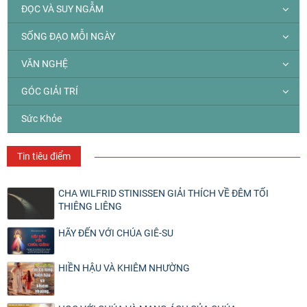
ĐỌC VÀ SUY NGẪM
SỐNG ĐẠO MỖI NGÀY
VĂN NGHỆ
GÓC GIẢI TRÍ
Sức Khỏe
Tin tiêu điểm
CHA WILFRID STINISSEN GIẢI THÍCH VỀ ĐÊM TỐI
THIÊNG LIÊNG
HÃY ĐẾN VỚI CHÚA GIÊ-SU
HIỀN HẬU VÀ KHIÊM NHƯỜNG