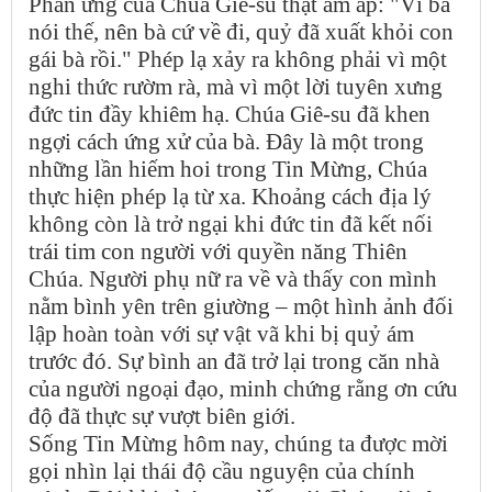
Phản ứng của Chúa Giê-su thật ấm áp: "Vì bà
nói thế, nên bà cứ về đi, quỷ đã xuất khỏi con
gái bà rồi." Phép lạ xảy ra không phải vì một
nghi thức rườm rà, mà vì một lời tuyên xưng
đức tin đầy khiêm hạ. Chúa Giê-su đã khen
ngợi cách ứng xử của bà. Đây là một trong
những lần hiếm hoi trong Tin Mừng, Chúa
thực hiện phép lạ từ xa. Khoảng cách địa lý
không còn là trở ngại khi đức tin đã kết nối
trái tim con người với quyền năng Thiên
Chúa. Người phụ nữ ra về và thấy con mình
nằm bình yên trên giường – một hình ảnh đối
lập hoàn toàn với sự vật vã khi bị quỷ ám
trước đó. Sự bình an đã trở lại trong căn nhà
của người ngoại đạo, minh chứng rằng ơn cứu
độ đã thực sự vượt biên giới.
Sống Tin Mừng hôm nay, chúng ta được mời
gọi nhìn lại thái độ cầu nguyện của chính