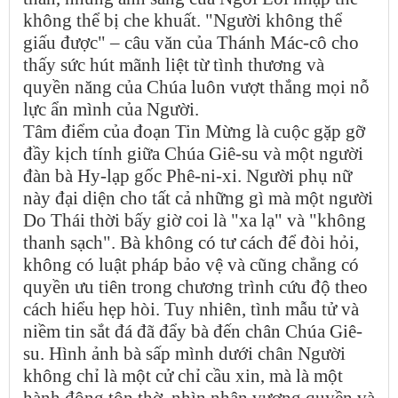
không thể bị che khuất. "Người không thể
giấu được" – câu văn của Thánh Mác-cô cho
thấy sức hút mãnh liệt từ tình thương và
quyền năng của Chúa luôn vượt thắng mọi nỗ
lực ẩn mình của Người.
Tâm điểm của đoạn Tin Mừng là cuộc gặp gỡ
đầy kịch tính giữa Chúa Giê-su và một người
đàn bà Hy-lạp gốc Phê-ni-xi. Người phụ nữ
này đại diện cho tất cả những gì mà một người
Do Thái thời bấy giờ coi là "xa lạ" và "không
thanh sạch". Bà không có tư cách để đòi hỏi,
không có luật pháp bảo vệ và cũng chẳng có
quyền ưu tiên trong chương trình cứu độ theo
cách hiểu hẹp hòi. Tuy nhiên, tình mẫu tử và
niềm tin sắt đá đã đẩy bà đến chân Chúa Giê-
su. Hình ảnh bà sấp mình dưới chân Người
không chỉ là một cử chỉ cầu xin, mà là một
hành động tôn thờ, nhìn nhận vương quyền và