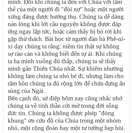
mình. Đôi khi chúng ta đến với Chúa với tâm
thế của một người đi "đòi nợ" hoặc một người
xứng đáng được hưởng thụ. Chúng ta dễ dàng
nản lòng khi lời cầu nguyện không được đáp
ứng ngay lập tức, hoặc cảm thấy bị bỏ rơi khi
gặp thử thách. Bài học từ người đàn bà Phê-ni-
xi dạy chúng ta rằng: niềm tin thật sự không
sợ rào cản và không biết đến tự ái. Khi chúng
ta hạ mình xuống đủ thấp, chúng ta sẽ thấy
mình gần Thiên Chúa nhất. Sự khiêm nhường
không làm chúng ta nhỏ bé đi, nhưng làm cho
tâm hồn chúng ta đủ rộng lớn để chứa đựng ân
sủng của Ngài.
Bên cạnh đó, sứ điệp hôm nay cũng nhắc nhở
chúng ta về tinh thần cởi mở trong đời sống
đức tin. Chúng ta không được phép "đóng
khung" ơn cứu độ của Chúa trong một nhóm
nhỏ, một cộng đoàn hay một tư tưởng hẹp hòi.