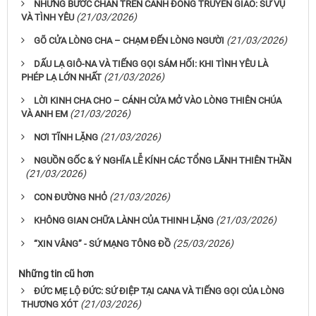
NHỮNG BƯỚC CHÂN TRÊN CÁNH ĐỒNG TRUYỀN GIÁO: SỨ VỤ
(21/03/2026)
VÀ TÌNH YÊU
(21/03/2026)
GÕ CỬA LÒNG CHA – CHẠM ĐẾN LÒNG NGƯỜI
DẤU LẠ GIÔ-NA VÀ TIẾNG GỌI SÁM HỐI: KHI TÌNH YÊU LÀ
(21/03/2026)
PHÉP LẠ LỚN NHẤT
LỜI KINH CHA CHO – CÁNH CỬA MỞ VÀO LÒNG THIÊN CHÚA
(21/03/2026)
VÀ ANH EM
(21/03/2026)
NƠI TĨNH LẶNG
NGUỒN GỐC & Ý NGHĨA LỄ KÍNH CÁC TỔNG LÃNH THIÊN THẦN
(21/03/2026)
(21/03/2026)
CON ĐƯỜNG NHỎ
(21/03/2026)
KHÔNG GIAN CHỮA LÀNH CỦA THINH LẶNG
(25/03/2026)
“XIN VÂNG” - SỨ MẠNG TÔNG ĐỒ
Những tin cũ hơn
ĐỨC MẸ LỘ ĐỨC: SỨ ĐIỆP TẠI CANA VÀ TIẾNG GỌI CỦA LÒNG
(21/03/2026)
THƯƠNG XÓT