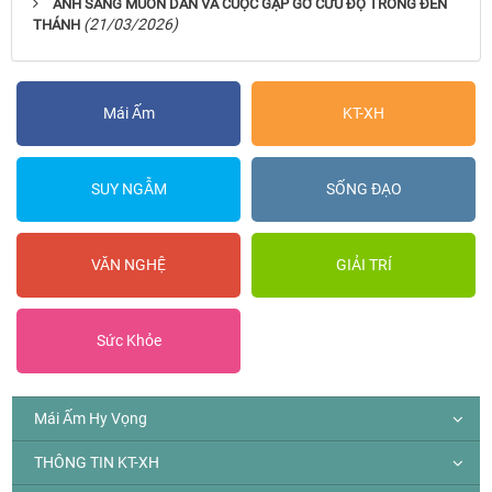
ÁNH SÁNG MUÔN DÂN VÀ CUỘC GẶP GỠ CỨU ĐỘ TRONG ĐỀN
(21/03/2026)
THÁNH
Mái Ấm
KT-XH
SUY NGẪM
SỐNG ĐẠO
VĂN NGHỆ
GIẢI TRÍ
Sức Khỏe
Mái Ấm Hy Vọng
THÔNG TIN KT-XH