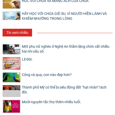
HỌC VỚI CHÚA VÀ MANG ÁCH CỦA CHÚA
HÃY HỌC VỚI CHÚA GIÊ-SU, VÌ NGƯỜI HIỀN LÀNH VÀ
KHIÊM NHƯỜNG TRONG LÒNG
Tin xem nhiều
Một phụ nữ nghèo ở Nghệ An thầm lặng chôn cất nhiều
hài nhi xấu số
Lẽ Đời .
Công và quạ, con nào đẹp hơn?
Thành phố Mỹ có thể bị siêu động đất “hạt nhân” tách
đôi.
Mười nguyên tắc thọ thêm nhiều tuổi.