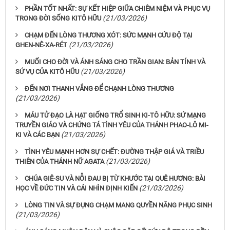
PHẦN TỐT NHẤT: SỰ KẾT HIỆP GIỮA CHIÊM NIỆM VÀ PHỤC VỤ
(21/03/2026)
TRONG ĐỜI SỐNG KITÔ HỮU
CHẠM ĐẾN LÒNG THƯƠNG XÓT: SỨC MẠNH CỨU ĐỘ TẠI
(21/03/2026)
GHEN-NÊ-XA-RÉT
MUỐI CHO ĐỜI VÀ ÁNH SÁNG CHO TRẦN GIAN: BẢN TÍNH VÀ
(21/03/2026)
SỨ VỤ CỦA KITÔ HỮU
ĐẾN NƠI THANH VẮNG ĐỂ CHẠNH LÒNG THƯƠNG
(21/03/2026)
MÁU TỬ ĐẠO LÀ HẠT GIỐNG TRỔ SINH KI-TÔ HỮU: SỨ MẠNG
TRUYỀN GIÁO VÀ CHỨNG TÁ TÌNH YÊU CỦA THÁNH PHAO-LÔ MI-
(21/03/2026)
KI VÀ CÁC BẠN
TÌNH YÊU MẠNH HƠN SỰ CHẾT: ĐƯỜNG THẬP GIÁ VÀ TRIỀU
(21/03/2026)
THIÊN CỦA THÁNH NỮ AGATA
CHÚA GIÊ-SU VÀ NỖI ĐAU BỊ TỪ KHƯỚC TẠI QUÊ HƯƠNG: BÀI
(21/03/2026)
HỌC VỀ ĐỨC TIN VÀ CÁI NHÌN ĐỊNH KIẾN
LÒNG TIN VÀ SỰ ĐỤNG CHẠM MANG QUYỀN NĂNG PHỤC SINH
(21/03/2026)